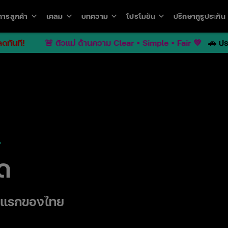
keyboard_arrow_down
keyboard_arrow_down
keyboard_arrow_down
keyboard_arrow_down
key
การลูกค้า
เคลม
บทความ
โปรโมชัน
ปรึกษากูรูประกัน
Open
Open
Open
Open
u
menu
menu
menu
menu
ที!
🚨 ตัวแม่ ด้านความ Clear • Simple • Fair 💚
🚗 ประกันร
ุด
จ้าแรกของไทย