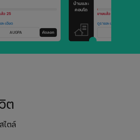
บ้านและ
คอนโด
ล้ว 25
ขายแล้ว 14
ยละเอียด
ดูรายละเอียด
AUGPA
คัดลอก
AUGHI
วิต
สไตล์