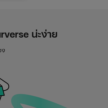
verse น่ะง่าย
อง