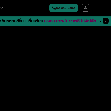
board_arrow_down
call
person
02​ 842 9899
Open
menu
ถยนต์ชั้น 1 เริ่มเพียง
8,983 บาท/ปี ราคาดี ไม่ง้อโค้ด
| 🚗 ชั้น 2+
×