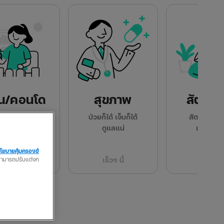
าน/คอนโด
สุขภาพ
สัตว์เลี
ห่วงเรื่องบ้าน
ป่วยก็ได้ เจ็บก็ได้
สัตว์เลี้ยงฮ
ย์สินเราดูแลให้
ดูแลแน่
เราฮีลคุ
โยบายคุ้มครองข้
็กเบี้ยประกัน
ณสามารถปรับแต่งก
เร็วๆ นี้
เร็วๆ นี้