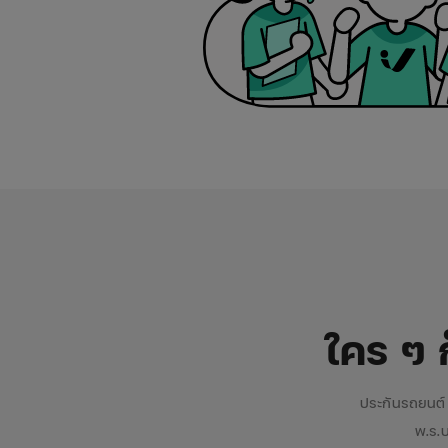
ใคร ๆ ก
ประกันรถยนต์
พ.ร.