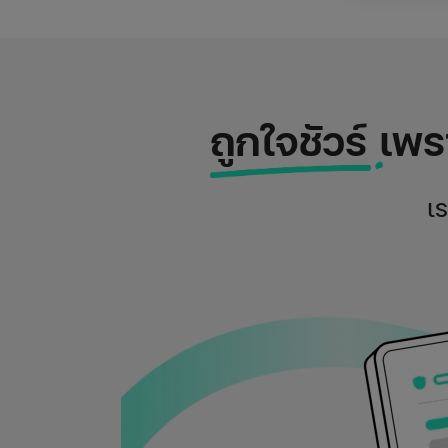
ถูกใจชัวร์
เพรา
เ