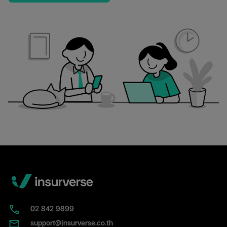
02​ 842 9899
support@insurverse.co.th