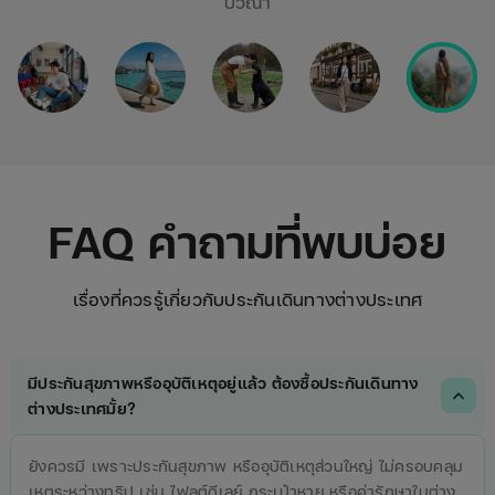
ปวีณา
FAQ คำถามที่พบบ่อย
เรื่องที่ควรรู้เกี่ยวกับประกันเดินทางต่างประเทศ
มีประกันสุขภาพหรืออุบัติเหตุอยู่แล้ว ต้องซื้อประกันเดินทาง
expand_more
ต่างประเทศมั้ย?
ยังควรมี เพราะประกันสุขภาพ หรืออุบัติเหตุส่วนใหญ่ ไม่ครอบคลุม
เหตุระหว่างทริป เช่น ไฟลต์ดีเลย์ กระเป๋าหาย หรือค่ารักษาในต่าง