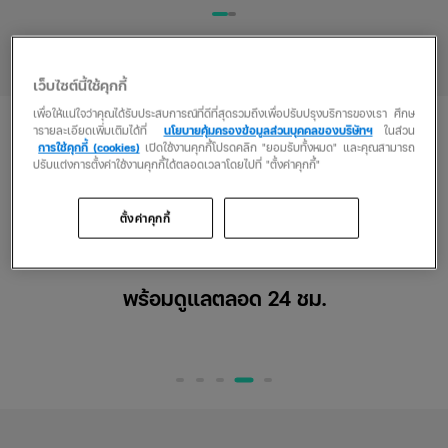
เว็บไซต์นี้ใช้คุกกี้
ซื้อประกันเดินทางกับ
เพื่อให้แน่ใจว่าคุณได้รับประสบการณ์ที่ดีที่สุดรวมถึงเพื่อปรับปรุงบริการของเรา ศึกษ
ารายละเอียดเพิ่มเติมได้ที่
นโยบายคุ้มครองข้อมูลส่วนบุคคลของบริษัทฯ
ในส่วน
การใช้คุกกี้ (cookies)
เปิดใช้งานคุกกี้โปรดคลิก "ยอมรับทั้งหมด" และคุณสามารถ
insurverse ดียังไง?
ปรับแต่งการตั้งค่าใช้งานคุกกี้ได้ตลอดเวลาโดยไปที่ "ตั้งค่าคุกกี้"
insurverse คุ้มครองครอบคลุมทั่วโลกแบบจัดเต็ม
ตั้งค่าคุกกี้
ยอมรับทั้งหมด
พร้อมดูแลตลอด 24 ชม.