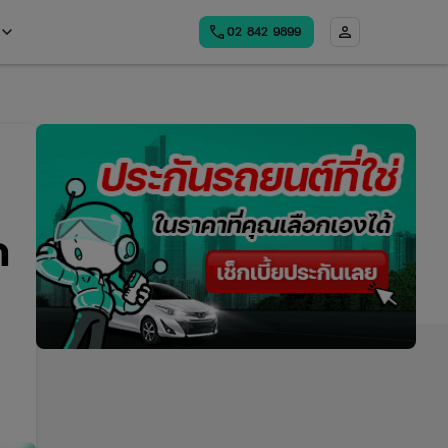
board_arrow_down
call
person
02​ 842 9899
Open
menu
ถ