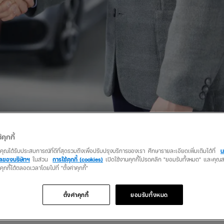
้คุกกี้
ว่าคุณได้รับประสบการณ์ที่ดีที่สุดรวมถึงเพื่อปรับปรุงบริการของเรา ศึกษารายละเอียดเพิ่มเติมได้ที่
น
คลของบริษัทฯ
ในส่วน
การใช้คุกกี้ (cookies)
เปิดใช้งานคุกกี้โปรดคลิก "ยอมรับทั้งหมด" และคุ
รกของปี 2567
นคุกกี้ได้ตลอดเวลาโดยไปที่ "ตั้งค่าคุกกี้"
่น ความเชื่อเรื่องสีกับวันเกิด, การดูฮวงจุ้ยก่อนสร้างบ้านหรือการดูฤกษ์ออก
ุบัน ดังนั้นก่อนออกรถใหม่ให้ดูฤกษ์ออกรถก่อน เพื่อให้เกิดความเป็นสิริมงค
ตั้งค่าคุกกี้
ยอมรับทั้งหมด