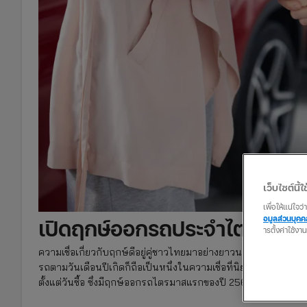
เว็บไซต์นี้ใช
เพื่อให้แน่ใจ
อมูลส่วนบุค
เปิดฤกษ์ออกรถประจำไตรมาสแ
ารตั้งค่าใช้งา
ความเชื่อเกี่ยวกับฤกษ์ดีอยู่คู่ชาวไทยมาอย่างยาวนาน ยกตัวอย่างเช
รถตามวันเดือนปีเกิดก็ถือเป็นหนึ่งในความเชื่อที่นิยมทำกันในปัจจ
ตั้งแต่วันซื้อ ซึ่งมีฤกษ์ออกรถไตรมาสแรกของปี 2567 ดังนี้