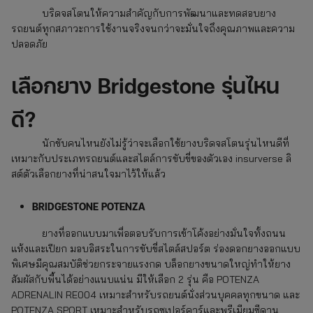
บริดจสโตนให้ความสำคัญกับการพัฒนาและทดสอบยาง
รถยนต์ทุกสภาวะการใช้งานจริงจนกว่าจะมั่นใจถึงคุณภาพและความ
ปลอดภัย
เลือก
ยาง Bridgestone
รุ่นไหน
ดี?
นักขับคนไหนยังไม่รู้ว่าจะเลือกใช้ยางบริดจสโตนรุ่นไหนดีที่
เหมาะกับประเภทรถยนต์และสไตล์การขับขี่ของตัวเอง insurverse ลิ
สต์ตัวเลือกยางที่น่าสนใจมาไว้ให้แล้ว
BRIDGESTONE POTENZA
ยางที่ออกแบบมาเพื่อตอบรับการเข้าโค้งอย่างมั่นใจทั้งถนน
แห้งและเปียก มอบอิสระในการขับขี่สไตล์สปอร์ต ร่องดอกยางออกแบบ
พิเศษมีคุณสมบัติช่วยกระจายแรงกด บล็อกยางขนาดใหญ่ทำให้ยาง
สัมผัสกับพื้นได้อย่างแนบแน่น มีให้เลือก 2 รุ่น คือ POTENZA
ADRENALIN RE004 เหมาะสำหรับรถยนต์นั่งส่วนบุคคลทุกขนาด และ
POTENZA SPORT เหมาะสำหรับรถซูเปอร์คาร์และพรีเมียมซีดาน