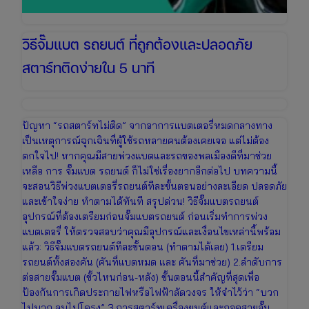
วิธีจั๊มแบต รถยนต์ ที่ถูกต้องและปลอดภัย
สตาร์ทติดง่ายใน 5 นาที
ปัญหา “รถสตาร์ทไม่ติด” จากอาการแบตเตอรี่หมดกลางทาง
เป็นเหตุการณ์ฉุกเฉินที่ผู้ใช้รถหลายคนต้องเคยเจอ แต่ไม่ต้อง
ตกใจไป! หากคุณมีสายพ่วงแบตและรถของพลเมืองดีที่มาช่วย
เหลือ การ จั๊มแบต รถยนต์ ก็ไม่ใช่เรื่องยากอีกต่อไป บทความนี้
จะสอนวิธีพ่วงแบตเตอรี่รถยนต์ทีละขั้นตอนอย่างละเอียด ปลอดภัย
และเข้าใจง่าย ทำตามได้ทันที สรุปด่วน! วิธีจั๊มแบตรถยนต์
อุปกรณ์ที่ต้องเตรียมก่อนจั๊มแบตรถยนต์ ก่อนเริ่มทำการพ่วง
แบตเตอรี่ ให้ตรวจสอบว่าคุณมีอุปกรณ์และเงื่อนไขเหล่านี้พร้อม
แล้ว: วิธีจั๊มแบตรถยนต์ทีละขั้นตอน (ทำตามได้เลย) 1.เตรียม
รถยนต์ทั้งสองคัน (คันที่แบตหมด และ คันที่มาช่วย) 2.ลำดับการ
ต่อสายจั๊มแบต (ขั้วไหนก่อน-หลัง) ขั้นตอนนี้สำคัญที่สุดเพื่อ
ป้องกันการเกิดประกายไฟหรือไฟฟ้าลัดวงจร ให้จำไว้ว่า “บวก
ไปบวก ลบไปโครง” 3.การสตาร์ทเครื่องยนต์และถอดสายจั๊ม