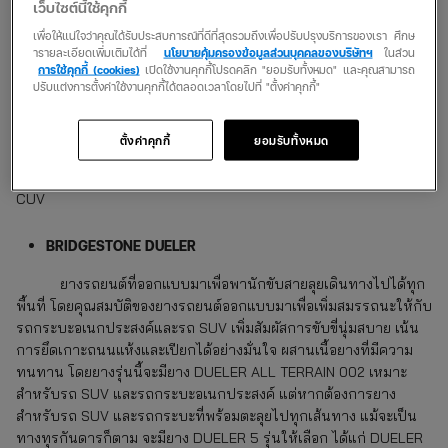
อเนกประสงค์ CUV, PPV, MVP และ SUV
เว็บไซต์นี้ใช้คุกกี้
เพื่อให้แน่ใจว่าคุณได้รับประสบการณ์ที่ดีที่สุดรวมถึงเพื่อปรับปรุงบริการของเรา ศึกษ
BRIDGESTONE ALENZA
ารายละเอียดเพิ่มเติมได้ที่
นโยบายคุ้มครองข้อมูลส่วนบุคคลของบริษัทฯ
ในส่วน
การใช้คุกกี้ (cookies)
เปิดใช้งานคุกกี้โปรดคลิก "ยอมรับทั้งหมด" และคุณสามารถ
ปรับแต่งการตั้งค่าใช้งานคุกกี้ได้ตลอดเวลาโดยไปที่ "ตั้งค่าคุกกี้"
ยางรถยนต์ที่ออกแบบมาเพื่อ Premium SUV และ Crossover ที่
รองรับการขับขี่ระยะทางไกลได้อย่างมั่นใจ เพิ่มประสิทธิภาพในการ
เบรกให้ดียิ่งขึ้น ยกระดับการขับขี่ที่ควบคุมได้ดั่งใจ แม้จะต้องเปลี่ยน
ตั้งค่าคุกกี้
ยอมรับทั้งหมด
เส้นทางระยะประชิด และป้องกันการสึกบริเวณหน้ายางได้ดีกว่า มีให้
เลือก 1 รุ่น คือ ALENZA 001 เหมาะสำหรับรถอเนกประสงค์ SUV และ
CUV
BRIDGESTONE DUELER
ยางรถยนต์ที่ออกแบบมาเพื่อพานักขับสายลุยเดินทางไปได้ทุก
พื้นที่ โดยคุณสมบัติของยางรถยนต์ออกแบบมาเพื่อเพิ่มสมรรถนะให้กับ
รถกระบะอเนกประสงค์และรถ SUV เพิ่มสัมผัสการขับขี่นุ่มสบาย เน้น
การยึดเกาะถนนแห้งและเปียกได้อย่างมั่นใจ ผสานเนื้อยางที่มีความ
ทนทาน โดยยางรุ่นนี้จะมียาง DUELER ALL TERRAIN 002 เหมาะ
สำหรับรถ SUV และรถกระบะอเนกประสงค์ แต่หากต้องการยาง
สำหรับรถ SUV และรถกระบะที่พร้อมตะลุยไปทุกเส้นทาง แม้จะเป็น
ทางทุรกันดารก็ตาม จะมียาง DUELER 5 รุ่นให้เลือก ได้แก่ DUELER