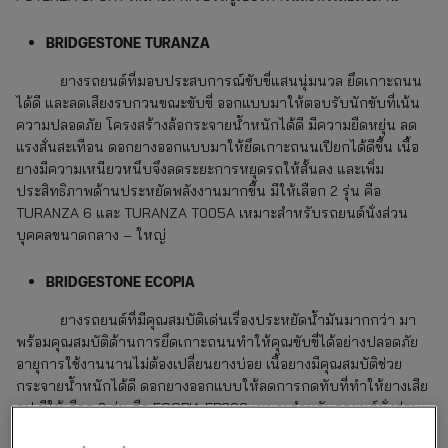
BRIDGESTONE TURANZA
ยางรถยนต์ที่มอบประสบการณ์ขับขี่แสนนุ่มนวล ยึดเกาะถนน
ได้ดี และลดเสียงรบกวนขณะขับขี่ ออกแบบมาให้ตอบรับนักขับที่เน้น
ความปลอดภัย โครงสร้างล้อกระจายน้ำหนักได้ดี มีความยืดหยุ่น ลด
แรงสั่นสะเทือน ดอกยางออกแบบมาให้ยึดเกาะถนนเปียกได้ดีขึ้น เนื้อ
ยางมีความเหนียวหนึบจึงลดระยะการหยุดรถให้สั้นลง และเพิ่ม
ประสิทธิภาพด้านประหยัดพลังงานมากขึ้น มีให้เลือก 2 รุ่น คือ
TURANZA 6 และ TURANZA T005A เหมาะสำหรับรถยนต์นั่งส่วน
บุคคลขนาดกลาง – ใหญ่
BRIDGESTONE ECOPIA
ยางรถยนต์ที่มีคุณสมบัติเด่นเรื่องประหยัดน้ำมันมากกว่า มา
พร้อมคุณสมบัติด้านการยึดเกาะถนนทำให้คุณขับขี่ได้อย่างปลอดภัย
อายุการใช้งานนานไม่ต้องเปลี่ยนยางบ่อย เนื้อยางมีคุณสมบัติช่วย
กระจายน้ำหนักได้ดี ดอกยางออกแบบให้ลดการกดทับที่ทำให้ยางเสีย
รูป มีให้เลือก 2 รุ่น คือ ECOPIA EP300 เหมาะสำหรับรถยนต์นั่งส่วน
บุคคลขนาดเล็ก – ใหญ่ และ ECOPIA H/L001 เหมาะสำหรับรถ