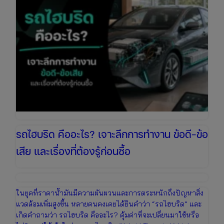
อะไร?
รวม
สาเหตุ
และ
วิธี
แก้ไข
เบื้อง
ต้น
รถไฮบริด คืออะไร? เจาะลึกการทำงาน ข้อดี-ข้อ
เสีย และเรื่องที่ต้องรู้ก่อนซื้อ
ในยุคที่ราคาน้ำมันมีความผันผวนและการตระหนักถึงปัญหาสิ่ง
แวดล้อมเพิ่มสูงขึ้น หลายคนคงเคยได้ยินคำว่า “รถไฮบริด” และ
เกิดคำถามว่า รถไฮบริด คืออะไร? คุ้มค่าที่จะเปลี่ยนมาใช้หรือ