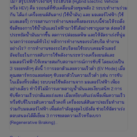
ไม่? สรุปให้เข้าใจง่ายๆ รถไฮบริด (Hybrid Electric Vehicle
หรือ HEV) คือ รถยนต์ที่ขับเคลื่อนด้วยขุมพลัง 2 ระบบทำงานร่วม
กัน ได้แก่ เครื่องยนต์สันดาป (ใช้น้ำมัน) และ มอเตอร์ไฟฟ้า (ใช้
แบตเตอรี่) การผสานการทำงานของทั้งสองระบบนี้ช่วยให้รถดึง
ข้อดีของการใช้น้ำมันและไฟฟ้ามาใช้ได้อย่างชาญฉลาด ส่งผลให้
ประหยัดน้ำมันมากขึ้น ลดการปล่อยมลพิษ และให้อัตราเร่งที่นุ่ม
นวลกว่ารถยนต์ทั่วไป หลักการทำงานของรถไฮบริด ทำงาน
อย่างไร? การทำงานของรถไฮบริดจะใช้ระบบคอมพิวเตอร์
อัจฉริยะในการสลับการใช้พลังงานระหว่างเครื่องยนต์และ
มอเตอร์ไฟฟ้าให้เหมาะสมกับสถานการณ์การขับขี่ โดยแบ่งเป็น
3 ระยะหลักๆ ดังนี้ 1.การออกตัวและความเร็วต่ำ (EV Mode) เมื่อ
คุณสตาร์ทรถและค่อยๆ ขับออกตัวในความเร็วต่ำ (เช่น การขับ
ในเมืองที่รถติด) ระบบจะใช้พลังงานจาก มอเตอร์ไฟฟ้า เพียง
อย่างเดียว ทำให้ไม่มีการเผาผลาญน้ำมันและเงียบสนิท 2.การ
ขับขี่ความเร็วปกติและเร่งแซง เมื่อเหยียบคันเร่งเพื่อเพิ่มความเร็ว
หรือขับขี่ในระดับความเร็วคงที่ เครื่องยนต์สันดาปจะเริ่มทำงาน
ร่วมกับมอเตอร์ไฟฟ้า เพื่อส่งกำลังสูงสุดไปยังล้อ ช่วยให้อัตราเร่ง
ตอบสนองได้ดีเยี่ยม 3.การชะลอความเร็วหรือเบรก
(Regenerative Braking)…