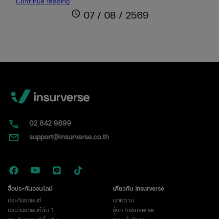
รถ
Continue reading
ไฮ
schedule
07 / 08 / 2569
บริด
คือ
อะไร?
เจาะ
ลึก
การ
ทำงาน
ข้อดี-
ข้อ
เสีย
02​ 842 9899
และ
support@insurverse.co.th
เรื่อง
ที่
ต้อง
รู้
ก่อน
ซื้อประกันออนไลน์
เกี่ยวกับ Insurverse
ซื้อ
ประกันรถยนต์
บทความ
ประกันรถยนต์ชั้น 1
รู้จัก Insurverse