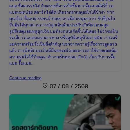
แบต ข้อควรระวัง! อันตรายที่อาจเกิดขึ้นหากจั๊มแบตผิดวิธี รถ
แบตหมดบ่อย สตาร์ทไม่ติด เกิดจากสาเหตุอะไรได้บ้าง? หาก
คุณต้อง จั๊มแบต รถยนต์ บ่อยๆ อาจมีสาเหตุมาจาก: ขับขี่อุ่นใจ
รับมือได้ทุกสถานการณ์ฉุกเฉินด้วยประกันภัยที่ครอบคลุม
อุบัติเหตุและเหตุฉุกเฉินบนท้องถนนเกิดขึ้นได้เสมอ ไม่ว่าจะเป็น
รถเสีย รถแบตหมดกลางทาง หรืออุบัติเหตุที่ไม่คาดฝัน การเตรี
ยมความพร้อมจึงเป็นสิ่งสำคัญ นอกจากความรู้เรื่องการดูแลรถ
แล้ว การมีหลักประกันที่มั่นคงจะช่วยลดภาระค่าใช้จ่ายและเพิ่ม
ความอุ่นใจให้กับคุณ: คำถามที่พบบ่อย (FAQ) เกี่ยวกับการจั๊ม
แบต จั๊มแบต…
วิธี
Continue reading
จั๊ม
schedule
07 / 08 / 2569
แบต
รถยนต์
ที่
ถูก
ต้อง
และ
ปลอดภัย