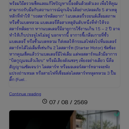
พร้อมวิธีตรวจเช็คและแก้ไขปัญหาเบื้องต้นด้วยตัวเอง เพื่อให้คุณ
สามารถรับมือกับสถานการณ์ฉุกเฉินได้อย่างปลอดภัย 5 สาเหตุ
หลักที่ทำให้ “รถสตาร์ทติดยาก” 1.แบตเตอรี่รถยนต์เสื่อมสภาพ
หรือขั้วแบตหลวม แบตเตอรี่คือสาเหตุอันดับหนึ่งที่ทำให้รถ
สตาร์ทติดยาก หากแบตเตอรี่มีอายุการใช้งานเกิน 1.5 – 2 ปี อาจ
ทำให้เก็บประจุไฟไม่อยู่ นอกจากนี้ อาการขี้เกลือเกาะที่ขั้ว
แบตเตอรี่ หรือขั้วแบตหลวม ก็ส่งผลให้กระแสไฟส่งไปที่มอเตอร์
สตาร์ทได้ไม่เต็มที่เช่นกัน 2.ไดสตาร์ท (Starter Motor) ขัดข้อง
หากคุณเช็คแล้วว่าแบตเตอรี่มีไฟเต็ม แต่พอสตาร์ทแล้วมีอาการ
“บิดกุญแจแล้วเงียบ” หรือมีเสียงดังแชะๆ เพียงอย่างเดียว นี่คือ
สัญญาณชัดเจนว่า ไดสตาร์ท หรือมอเตอร์สตาร์ทอาจจะพัง
แปรงถ่านหมด หรือสายไฟที่เชื่อมต่อไดสตาร์ทหลุดหลวม 3.ปั๊ม
ติ๊ก (Fuel…
รถ
Continue reading
สตาร์ท
schedule
07 / 08 / 2569
ติด
ยาก
เกิด
จาก