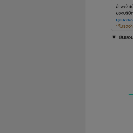
ข้าพเจ้า
ของบริษัท
บุคคลของ
**โปรดอ่
ครบถ้วน 
ยินยอ
การดำเนิ
ข้าพเจ้าย
สถานที่ติ
ข้อมูลข่า
ทางการตล
รวมทั้งกา
บริษัทฯ เ
เกี่ยวข้อ