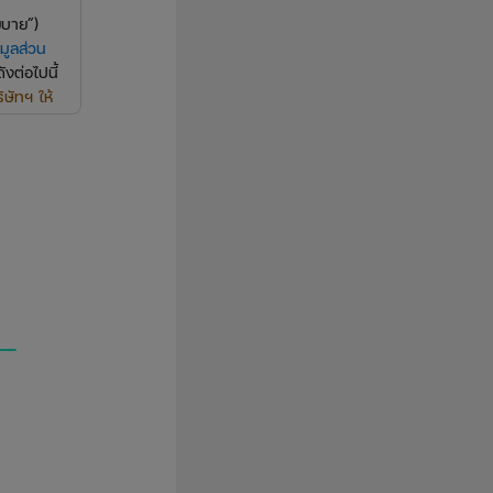
ยบาย”)
มูลส่วน
งต่อไปนี้
ษัทฯ ให้
ุล ที่อยู่
มารถนำส่ง
ทำกิจกรรม
่นใดที่
นบุคคลที่