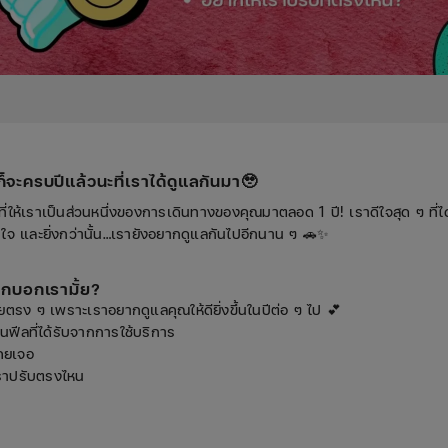
ก็จะครบปีแล้วนะที่เราได้ดูแลกันมา
🥹
ี่ให้เราเป็นส่วนหนึ่งของการเดินทางของคุณมาตลอด 1 ปี! เราดีใจสุด ๆ ที่ได
อุ่นใจ และยิ่งกว่านั้น…เรายังอยากดูแลกันไปอีกนาน ๆ 🚗✨
ากบอกเรามั้ย?
ตรง ๆ เพราะเราอยากดูแลคุณให้ดียิ่งขึ้นในปีต่อ ๆ ไป 💕
ป็นฟีลที่ได้รับจากการใช้บริการ
เคยเจอ
ราปรับตรงไหน