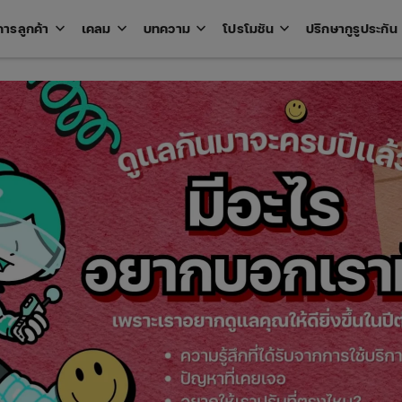
keyboard_arrow_down
keyboard_arrow_down
keyboard_arrow_down
keyboard_arrow_down
key
การลูกค้า
เคลม
บทความ
โปรโมชัน
ปรึกษากูรูประกัน
Open
Open
Open
Open
u
menu
menu
menu
menu