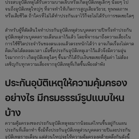
ประสบอุบัติเหตุได้รับความบาดเจ็บหรือเกิดอุบัติเหตุเล็กๆ น้อยๆ ไป
จนถึงอุบัติเหตุใหญ่ๆ ที่อาจทำให้เกิดการสูญเสียอวัยวะ, ทุพพลภาพ
หรือเสียชีวิต ถ้าใครที่ไม่ได้ทำประกันเอาไว้ก็จะไม่ได้รับการชดเชยใดๆ
สำหรับผู้ที่ตัดสินใจทำประกันอุบัติเหตุส่วนบุคคลรายปีหรือทำประกัน
อุบัติเหตุส่วนบุคคลรายเดือนเอาไว้แล้ว โดยพิจารณาถึงความเสี่ยงใน
การใช้ชีวิตประจำวันของตนเองแล้วตระหนักได้ว่า อาจเกิดเรื่องไม่คาด
คิดเกิดได้ตลอดเวลา เมื่อซื้อประกันอุบัติเหตุเอาไว้แล้วจึงมีความอุ่น
ใจมากกว่า เกิดอุบัติเหตุใดๆ ขึ้นมาก็ได้รับเงินชดเชยที่คุ้มค่า ไม่ต้อง
เผชิญกับทุกความเสี่ยงจากอุบัติเหตุที่เกิดขึ้นเพียงลำพัง
ประกันอุบัติเหตุให้ความคุ้มครอง
อย่างไร มีกรมธรรม์รูปแบบไหน
บ้าง
ความคุ้มครองของประกันอุบัติเหตุจะมากน้อยแค่ไหนขึ้นอยู่กับแผน
ประกันที่เลือกทำ ซึ่งมีทั้งประกันอุบัติเหตุส่วนบุคคลรายปีและประกัน
อุบัติเหตุรายเดือน แต่ส่วนใหญ่จะให้ความคุ้มครองคล้ายคลึงกันดังนี้