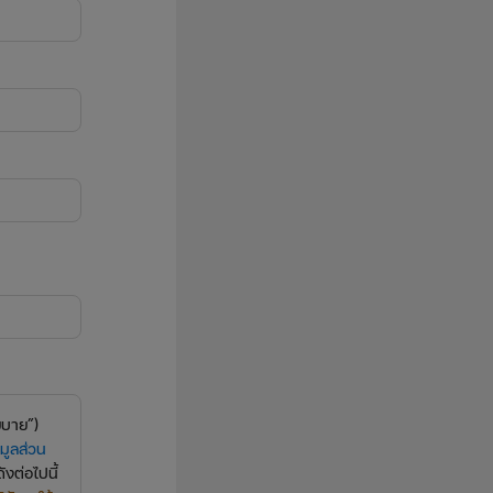
ยบาย”)
มูลส่วน
งต่อไปนี้