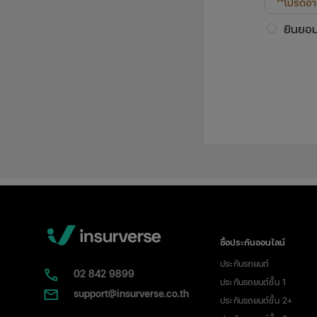
**โปรดอ่
ครบถ้วน 
ยินยอ
การดำเนิ
ข้าพเจ้าย
สถานที่ติ
ข้อมูลข่า
ทางการตล
รวมทั้งกา
บริษัทฯ เ
เกี่ยวข้อ
ซื้อประกันออนไลน์
ประกันรถยนต์
02​ 842 9899
ประกันรถยนต์ชั้น 1
support@insurverse.co.th
ประกันรถยนต์ชั้น 2+