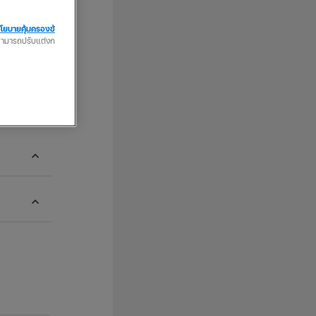
โยบายคุ้มครองข้
ณสามารถปรับแต่งก
expand_more
expand_more