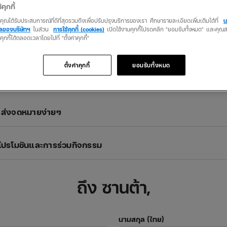
้คุกกี้
คนใช้รถรับของขวัญฟรี!
ว่าคุณได้รับประสบการณ์ที่ดีที่สุดรวมถึงเพื่อปรับปรุงบริการของเรา ศึกษารายละเอียดเพิ่มเติมได้ที่
น
คลของบริษัทฯ
ในส่วน
การใช้คุกกี้ (cookies)
เปิดใช้งานคุกกี้โปรดคลิก "ยอมรับทั้งหมด" และคุ
รับของขวัญสุดพิเศษส่งท้ายปี จาก insurverse
นคุกกี้ได้ตลอดเวลาโดยไปที่ "ตั้งค่าคุกกี้"
ประกันออนไลน์ 100% เจ้าแรกของไทย
ตั้งค่าคุกกี้
ยอมรับทั้งหมด
ซื้อตรง ถูกชัวร์ ไม่ผ่านตัวแทน!
กิจกรรมตั้งแต่วันที่
15 ธ.ค. 2566 – 25 ธ.ค. 2566
เท่านั้น!
 ส่งจดหมายง่ายๆ
ขโปรโมชันและการร่วมกิจกรรม
ถึง ซานต้า,
นามสกุล (ไทย)