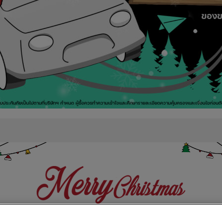
มส่งจดหมายถึงซานต้ากับ insurv