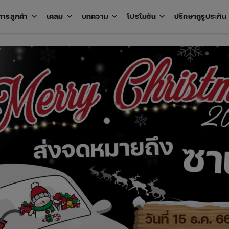
keyboard_arrow_down
keyboard_arrow_down
keyboard_arrow_down
keyboard_arrow_down
key
การลูกค้า
เคลม
บทความ
โปรโมชัน
ปรึกษากูรูประกัน
Open
Open
Open
Open
u
menu
menu
menu
menu