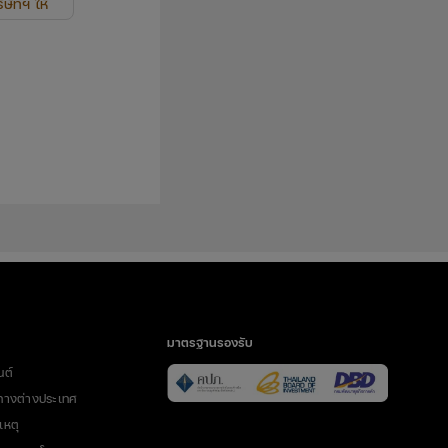
ษัทฯ ให้
ุล ที่อยู่
มารถนำส่ง
ทำกิจกรรม
่นใดที่
นบุคคลที่
มาตรฐานรองรับ
นต์
ทางต่างประเทศ
เหตุ