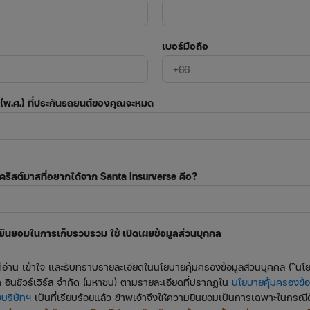
เบอร์มือถือ
+66
ี (พ.ศ.) ที่ประกันรถยนต์ของคุณจะหมด
ริสต์มาสที่อยากได้จาก Santa insurverse คือ?
ยินยอมในการเก็บรวบรวม ใช้ เปิดเผยข้อมูลส่วนบุคคล
ได้อ่าน เข้าใจ และรับทราบรายละเอียดในนโยบายคุ้มครองข้อมูลส่วนบุคคล (“นโ
 อินชัวร์เวิร์ส จำกัด (มหาชน) ตามรายละเอียดที่ปรากฏใน
นโยบายคุ้มครองข้อ
บริษัทฯ
เป็นที่เรียบร้อยแล้ว ข้าพเจ้าจึงให้ความยินยอมเป็นการเฉพาะในกรณีดั