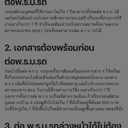
ต่อพ.ร.บ.รถ
รถยนต์ส่วนบุคคลที่ใช้งานมาไม่เกิน 7 ปีสามารถยื่นขอต่อ พ.ร.บ. ได้
เลยโดยไม่ต้องนำรถไปตรวจเช็กสภาพก่อน แต่ถ้าเป็นรถที่ผ่านการใช้
งานมาเกินกว่า 7 ปี จำเป็นจะต้องนำรถไปตรวจสภาพที่สถานตรวจ
สภาพรถเอกชน (ตรอ.) ก่อนจึงจะสามารถต่อ พ.ร.บ. รถได้
2. เอกสารต้องพร้อมก่อน
ต่อพ.ร.บ.รถ
ก่อนไปยื่นต่อ พ.ร.บ. รถทุกครั้งเราต้องเตรียมเอกสารต่าง ๆ ให้พร้อม
ซึ่งก็จะประกอบไปด้วยตัวเล่มหรือสำเนาสมุดจดทะเบียนรถ เอกสาร
พ.ร.บ.เดิมที่ยังไม่หมดอายุหรือใกล้หมดอายุ และใบรับรองการตรวจ
สภาพรถจาก ตรอ. ในกรณีที่รถผ่านการใช้งานมาเกินกว่า 7 ปี
นอกจากนั้นการต่อ พ.ร.บ.รถก็จะมีค่าธรรมเนียม ถ้าเป็นรถยนต์ส่วน
บุคคล รถบ้าน 4 ประตูทั่วไปไม่เกิน 7 ที่นั่งก็จะอยู่ที่คันละ 600 บาท
รถที่ใหญ่เกิน 7 ที่นั่งขึ้นไปก็จะมีค่าธรรมเนียมสูงขึ้นตามขนาดของที่นั่ง
3. ต่อ พ.ร.บ.รถล่วงหน้าได้ไม่ต้อง