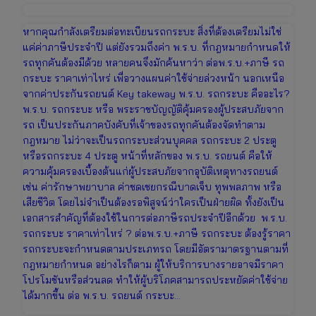
หากคุณกำลังเตรียมต่อทะเบียนรถกระบะ สิ่งที่ต้องเตรียมไม่ใช่
แค่ค่าภาษีประจำปี แต่ยังรวมถึงค่า พ.ร.บ. ที่กฎหมายกำหนดให้
รถทุกคันต้องมีด้วย หลายคนจึงมักค้นหาว่า ต่อพ.ร.บ.+ภาษี รถ
กระบะ ราคาเท่าไหร่ เพื่อวางแผนค่าใช้จ่ายล่วงหน้า นอกเหนือ
จากค่าประกันรถยนต์ Key takeway พ.ร.บ. รถกระบะ คืออะไร?
พ.ร.บ. รถกระบะ หรือ พระราชบัญญัติคุ้มครองผู้ประสบภัยจาก
รถ เป็นประกันภาคบังคับที่เจ้าของรถทุกคันต้องจัดทำตาม
กฎหมาย ไม่ว่าจะเป็นรถกระบะส่วนบุคคล รถกระบะ 2 ประตู
หรือรถกระบะ 4 ประตู หน้าที่หลักของ พ.ร.บ. รถยนต์ คือให้
ความคุ้มครองเบื้องต้นแก่ผู้ประสบภัยจากอุบัติเหตุทางรถยนต์
เช่น ค่ารักษาพยาบาล ค่าชดเชยกรณีบาดเจ็บ ทุพพลภาพ หรือ
เสียชีวิต โดยไม่จำเป็นต้องรอพิสูจน์ว่าใครเป็นฝ่ายผิด ทั้งยังเป็น
เอกสารสำคัญที่ต้องใช้ในการต่อภาษีรถประจำปีอีกด้วย พ.ร.บ.
รถกระบะ ราคาเท่าไหร่ ? ต่อพ.ร.บ.+ภาษี รถกระบะ ต้องรู้ราคา
รถกระบะจะกำหนดตามประเภทรถ โดยมีอัตรามาตรฐานตามที่
กฎหมายกำหนด อย่างไรก็ตาม ผู้ให้บริการบางรายอาจมีราคา
โปรโมชันหรือส่วนลด ทำให้ผู้บริโภคสามารถประหยัดค่าใช้จ่าย
ได้มากขึ้น ต่อ พ.ร.บ. รถยนต์ กระบะ…