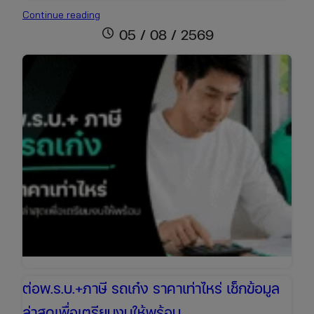
ต่อพ.ร.บ.+ภาษี
Continue reading
รถ
schedule
05 / 08 / 2569
กระบะ
ราคา
เช็
กง่าย
ต่อ
ออนไลน์
ได้
ทันที
ต่อพ.ร.บ.+ภาษี รถเก๋ง ราคาเท่าไหร่ เช็กข้อมูล
ล่าสุดเพื่อเตรียมงบให้พร้อม