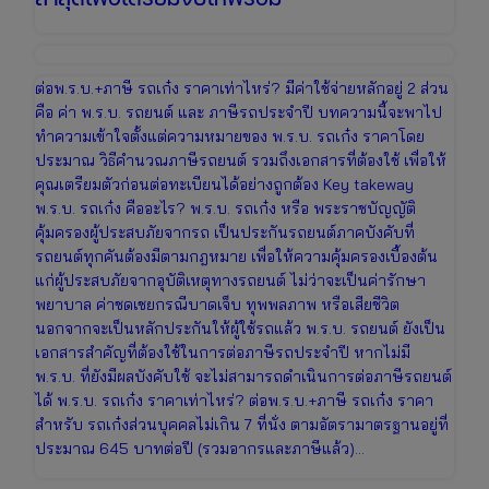
ต่อพ.ร.บ.+ภาษี รถเก๋ง ราคาเท่าไหร่? มีค่าใช้จ่ายหลักอยู่ 2 ส่วน
คือ ค่า พ.ร.บ. รถยนต์ และ ภาษีรถประจำปี บทความนี้จะพาไป
ทำความเข้าใจตั้งแต่ความหมายของ พ.ร.บ. รถเก๋ง ราคาโดย
ประมาณ วิธีคำนวณภาษีรถยนต์ รวมถึงเอกสารที่ต้องใช้ เพื่อให้
คุณเตรียมตัวก่อนต่อทะเบียนได้อย่างถูกต้อง Key takeway
พ.ร.บ. รถเก๋ง คืออะไร? พ.ร.บ. รถเก๋ง หรือ พระราชบัญญัติ
คุ้มครองผู้ประสบภัยจากรถ เป็นประกันรถยนต์ภาคบังคับที่
รถยนต์ทุกคันต้องมีตามกฎหมาย เพื่อให้ความคุ้มครองเบื้องต้น
แก่ผู้ประสบภัยจากอุบัติเหตุทางรถยนต์ ไม่ว่าจะเป็นค่ารักษา
พยาบาล ค่าชดเชยกรณีบาดเจ็บ ทุพพลภาพ หรือเสียชีวิต
นอกจากจะเป็นหลักประกันให้ผู้ใช้รถแล้ว พ.ร.บ. รถยนต์ ยังเป็น
เอกสารสำคัญที่ต้องใช้ในการต่อภาษีรถประจำปี หากไม่มี
พ.ร.บ. ที่ยังมีผลบังคับใช้ จะไม่สามารถดำเนินการต่อภาษีรถยนต์
ได้ พ.ร.บ. รถเก๋ง ราคาเท่าไหร่? ต่อพ.ร.บ.+ภาษี รถเก๋ง ราคา
สำหรับ รถเก๋งส่วนบุคคลไม่เกิน 7 ที่นั่ง ตามอัตรามาตรฐานอยู่ที่
ประมาณ 645 บาทต่อปี (รวมอากรและภาษีแล้ว)…