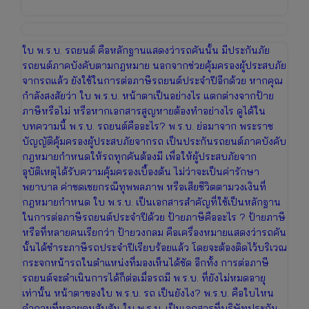
ใบ พ.ร.บ. รถยนต์ คือหลักฐานแสดงว่ารถคันนั้น มีประกันภัย
รถยนต์ภาคบังคับตามกฎหมาย นอกจากช่วยคุ้มครองผู้ประสบภัย
จากรถแล้ว ยังใช้ในการต่อภาษีรถยนต์ประจำปีอีกด้วย หากคุณ
กำลังสงสัยว่า ใบ พ.ร.บ. หน้าตาเป็นอย่างไร แตกต่างจากป้าย
ภาษีหรือไม่ หรือหากเอกสารสูญหายต้องทำอย่างไร ดูได้ใน
บทความนี้ พ.ร.บ. รถยนต์คืออะไร? พ.ร.บ. ย่อมาจาก พระราช
บัญญัติคุ้มครองผู้ประสบภัยจากรถ เป็นประกันรถยนต์ภาคบังคับ
กฎหมายกำหนดให้รถทุกคันต้องมี เพื่อให้ผู้ประสบภัยจาก
อุบัติเหตุได้รับความคุ้มครองเบื้องต้น ไม่ว่าจะเป็นค่ารักษา
พยาบาล ค่าชดเชยกรณีทุพพลภาพ หรือเสียชีวิตตามวงเงินที่
กฎหมายกำหนด ใบ พ.ร.บ. เป็นเอกสารสำคัญที่ใช้เป็นหลักฐาน
ในการต่อภาษีรถยนต์ประจำปีด้วย ป้ายภาษีคืออะไร ? ป้ายภาษี
หรือที่หลายคนเรียกว่า ป้ายวงกลม คือเครื่องหมายแสดงว่ารถคัน
นั้นได้ชำระภาษีรถประจำปีเรียบร้อยแล้ว โดยจะต้องติดไว้บริเวณ
กระจกหน้ารถในตำแหน่งที่มองเห็นได้ชัด อีกทั้ง การต่อภาษี
รถยนต์จะดำเนินการได้ก็ต่อเมื่อรถมี พ.ร.บ. ที่ยังไม่หมดอายุ
เท่านั้น หน้าตาของใบ พ.ร.บ. รถ เป็นยังไง? พ.ร.บ. คือใบไหน
คำถามที่หลายคนสับสัน ใบ พ.ร.บ. เป็นเอกสารที่บริษัทประกัน