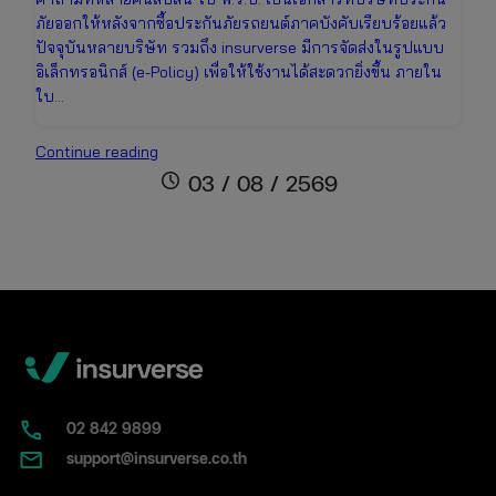
ภัยออกให้หลังจากซื้อประกันภัยรถยนต์ภาคบังคับเรียบร้อยแล้ว
ปัจจุบันหลายบริษัท รวมถึง insurverse มีการจัดส่งในรูปแบบ
อิเล็กทรอนิกส์ (e-Policy) เพื่อให้ใช้งานได้สะดวกยิ่งขึ้น ภายใน
ใบ…
ใบ
Continue reading
พ.ร.บ.
schedule
03 / 08 / 2569
คือ
อะไร?
หน้าตา
เป็น
แบบ
ไหน
พร้อม
วิธี
แยก
กับ
02​ 842 9899
ป้าย
support@insurverse.co.th
ภาษี