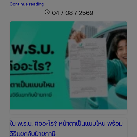
ต่อพ.ร.บ.+ภาษี
Continue reading
รถ
schedule
04 / 08 / 2569
เก๋ง
ราคา
เท่า
ไหร่
เช็ก
ข้อมูล
ล่าสุด
เพื่อ
เตรียม
งบ
ให้
พร้อม
ใบ พ.ร.บ. คืออะไร? หน้าตาเป็นแบบไหน พร้อม
วิธีแยกกับป้ายภาษี