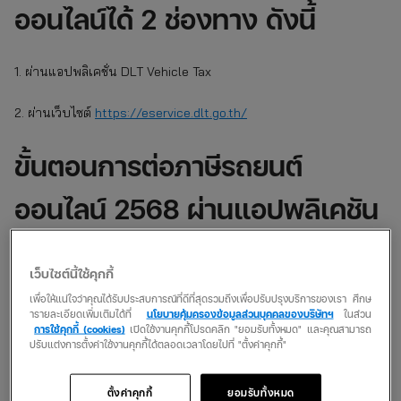
ออนไลน์ได้ 2 ช่องทาง ดังนี้
1. ผ่านแอปพลิเคชั่น DLT Vehicle Tax
2. ผ่านเว็บไซต์
https://eservice.dlt.go.th/
ขั้นตอนการต่อภาษีรถยนต์
ออนไลน์ 2568 ผ่านแอปพลิเคชัน
1. ดาวน์โหลดแอปพลิเคชัน DLT Vehicle Tax และลงทะเบียน
เว็บไซต์นี้ใช้คุกกี้
เพื่อให้แน่ใจว่าคุณได้รับประสบการณ์ที่ดีที่สุดรวมถึงเพื่อปรับปรุงบริการของเรา ศึกษ
2. กดเลือก รูปแบบชำระภาษี ระหว่างชำระภาษีรถตัวเองกับชำระภาษี
ารายละเอียดเพิ่มเติมได้ที่
นโยบายคุ้มครองข้อมูลส่วนบุคคลของบริษัทฯ
ในส่วน
แทนเจ้าของรถ จากนั้นกรอกเลขที่บัตรประชาชน หรือเลขจดทะเบียน
การใช้คุกกี้ (cookies)
เปิดใช้งานคุกกี้โปรดคลิก "ยอมรับทั้งหมด" และคุณสามารถ
นิติบุคคล
ปรับแต่งการตั้งค่าใช้งานคุกกี้ได้ตลอดเวลาโดยไปที่ "ตั้งค่าคุกกี้"
3. กดเลือกประเภทของรถยนต์ที่ต้องการชำระภาษี ใส่เลขทะเบียน
ตั้งค่าคุกกี้
ยอมรับทั้งหมด