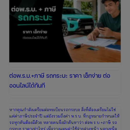
ต่อพ.ร.บ.+ภาษี รถกระบะ ราคา เช็กง่าย ต่อ
ออนไลน์ได้ทันที
หากคุณกำลังเตรียมต่อทะเบียนรถกระบะ สิ่งที่ต้องเตรียมไม่ใช่
แค่ค่าภาษีประจำปี แต่ยังรวมถึงค่า พ.ร.บ. ที่กฎหมายกำหนดให้
รถทุกคันต้องมีด้วย หลายคนจึงมักค้นหาว่า ต่อพ.ร.บ.+ภาษี รถ
กระบะ ราคาเท่าไหร่ เพื่อวางแผนค่าใช้จ่ายล่วงหน้า นอกเหนือ