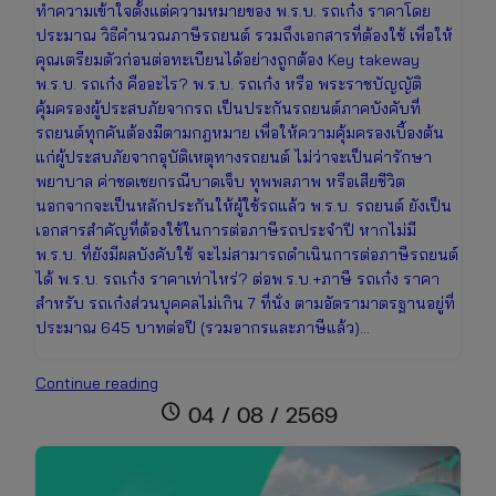
ทำความเข้าใจตั้งแต่ความหมายของ พ.ร.บ. รถเก๋ง ราคาโดย
ประมาณ วิธีคำนวณภาษีรถยนต์ รวมถึงเอกสารที่ต้องใช้ เพื่อให้
คุณเตรียมตัวก่อนต่อทะเบียนได้อย่างถูกต้อง Key takeway
พ.ร.บ. รถเก๋ง คืออะไร? พ.ร.บ. รถเก๋ง หรือ พระราชบัญญัติ
คุ้มครองผู้ประสบภัยจากรถ เป็นประกันรถยนต์ภาคบังคับที่
รถยนต์ทุกคันต้องมีตามกฎหมาย เพื่อให้ความคุ้มครองเบื้องต้น
แก่ผู้ประสบภัยจากอุบัติเหตุทางรถยนต์ ไม่ว่าจะเป็นค่ารักษา
พยาบาล ค่าชดเชยกรณีบาดเจ็บ ทุพพลภาพ หรือเสียชีวิต
นอกจากจะเป็นหลักประกันให้ผู้ใช้รถแล้ว พ.ร.บ. รถยนต์ ยังเป็น
เอกสารสำคัญที่ต้องใช้ในการต่อภาษีรถประจำปี หากไม่มี
พ.ร.บ. ที่ยังมีผลบังคับใช้ จะไม่สามารถดำเนินการต่อภาษีรถยนต์
ได้ พ.ร.บ. รถเก๋ง ราคาเท่าไหร่? ต่อพ.ร.บ.+ภาษี รถเก๋ง ราคา
สำหรับ รถเก๋งส่วนบุคคลไม่เกิน 7 ที่นั่ง ตามอัตรามาตรฐานอยู่ที่
ประมาณ 645 บาทต่อปี (รวมอากรและภาษีแล้ว)…
ต่อพ.ร.บ.+ภาษี
Continue reading
รถ
schedule
04 / 08 / 2569
เก๋ง
ราคา
เท่า