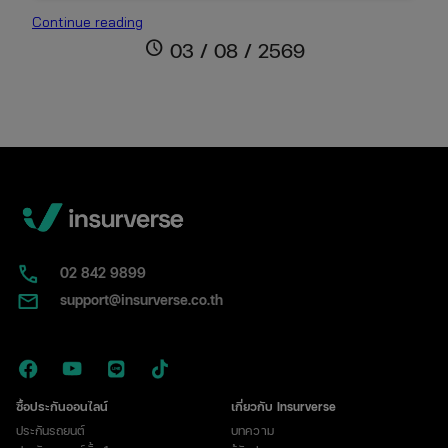
ใบ
Continue reading
พ.ร.บ.
schedule
03 / 08 / 2569
คือ
อะไร?
หน้าตา
เป็น
แบบ
ไหน
พร้อม
วิธี
แยก
กับ
02​ 842 9899
ป้าย
support@insurverse.co.th
ภาษี
ซื้อประกันออนไลน์
เกี่ยวกับ Insurverse
ประกันรถยนต์
บทความ