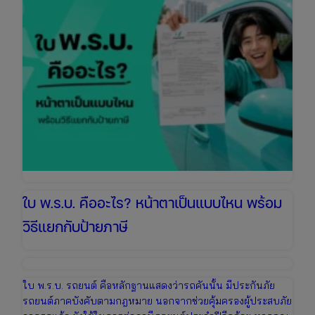
ไหร่
เช็ก
ข้อมูล
ล่าสุด
เพื่อ
เตรียม
งบ
ให้
พร้อม
ใบ พ.ร.บ. คืออะไร? หน้าตาเป็นแบบไหน พร้อม
วิธีแยกกับป้ายภาษี
ใบ พ.ร.บ. รถยนต์ คือหลักฐานแสดงว่ารถคันนั้น มีประกันภัย
รถยนต์ภาคบังคับตามกฎหมาย นอกจากช่วยคุ้มครองผู้ประสบภัย