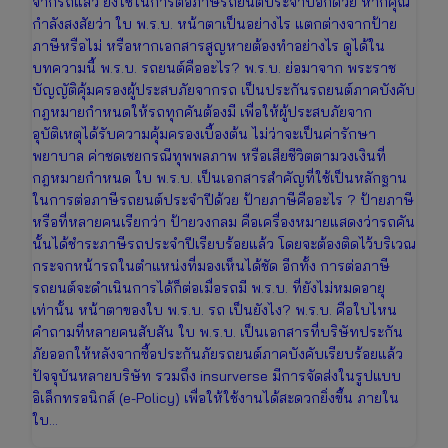
จากรถแล้ว ยังใช้ในการต่อภาษีรถยนต์ประจำปีอีกด้วย หากคุณ
กำลังสงสัยว่า ใบ พ.ร.บ. หน้าตาเป็นอย่างไร แตกต่างจากป้าย
ภาษีหรือไม่ หรือหากเอกสารสูญหายต้องทำอย่างไร ดูได้ใน
บทความนี้ พ.ร.บ. รถยนต์คืออะไร? พ.ร.บ. ย่อมาจาก พระราช
บัญญัติคุ้มครองผู้ประสบภัยจากรถ เป็นประกันรถยนต์ภาคบังคับ
กฎหมายกำหนดให้รถทุกคันต้องมี เพื่อให้ผู้ประสบภัยจาก
อุบัติเหตุได้รับความคุ้มครองเบื้องต้น ไม่ว่าจะเป็นค่ารักษา
พยาบาล ค่าชดเชยกรณีทุพพลภาพ หรือเสียชีวิตตามวงเงินที่
กฎหมายกำหนด ใบ พ.ร.บ. เป็นเอกสารสำคัญที่ใช้เป็นหลักฐาน
ในการต่อภาษีรถยนต์ประจำปีด้วย ป้ายภาษีคืออะไร ? ป้ายภาษี
หรือที่หลายคนเรียกว่า ป้ายวงกลม คือเครื่องหมายแสดงว่ารถคัน
นั้นได้ชำระภาษีรถประจำปีเรียบร้อยแล้ว โดยจะต้องติดไว้บริเวณ
กระจกหน้ารถในตำแหน่งที่มองเห็นได้ชัด อีกทั้ง การต่อภาษี
รถยนต์จะดำเนินการได้ก็ต่อเมื่อรถมี พ.ร.บ. ที่ยังไม่หมดอายุ
เท่านั้น หน้าตาของใบ พ.ร.บ. รถ เป็นยังไง? พ.ร.บ. คือใบไหน
คำถามที่หลายคนสับสัน ใบ พ.ร.บ. เป็นเอกสารที่บริษัทประกัน
ภัยออกให้หลังจากซื้อประกันภัยรถยนต์ภาคบังคับเรียบร้อยแล้ว
ปัจจุบันหลายบริษัท รวมถึง insurverse มีการจัดส่งในรูปแบบ
อิเล็กทรอนิกส์ (e-Policy) เพื่อให้ใช้งานได้สะดวกยิ่งขึ้น ภายใน
ใบ…