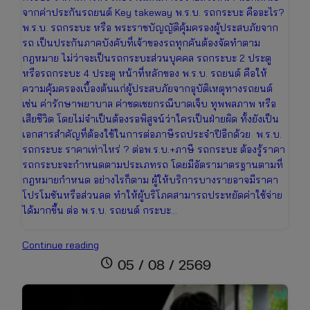
จากค่าประกันรถยนต์ Key takeway พ.ร.บ. รถกระบะ คืออะไร?
พ.ร.บ. รถกระบะ หรือ พระราชบัญญัติคุ้มครองผู้ประสบภัยจาก
รถ เป็นประกันภาคบังคับที่เจ้าของรถทุกคันต้องจัดทำตาม
กฎหมาย ไม่ว่าจะเป็นรถกระบะส่วนบุคคล รถกระบะ 2 ประตู
หรือรถกระบะ 4 ประตู หน้าที่หลักของ พ.ร.บ. รถยนต์ คือให้
ความคุ้มครองเบื้องต้นแก่ผู้ประสบภัยจากอุบัติเหตุทางรถยนต์
เช่น ค่ารักษาพยาบาล ค่าชดเชยกรณีบาดเจ็บ ทุพพลภาพ หรือ
เสียชีวิต โดยไม่จำเป็นต้องรอพิสูจน์ว่าใครเป็นฝ่ายผิด ทั้งยังเป็น
เอกสารสำคัญที่ต้องใช้ในการต่อภาษีรถประจำปีอีกด้วย พ.ร.บ.
รถกระบะ ราคาเท่าไหร่ ? ต่อพ.ร.บ.+ภาษี รถกระบะ ต้องรู้ราคา
รถกระบะจะกำหนดตามประเภทรถ โดยมีอัตรามาตรฐานตามที่
กฎหมายกำหนด อย่างไรก็ตาม ผู้ให้บริการบางรายอาจมีราคา
โปรโมชันหรือส่วนลด ทำให้ผู้บริโภคสามารถประหยัดค่าใช้จ่าย
ได้มากขึ้น ต่อ พ.ร.บ. รถยนต์ กระบะ…
ต่อพ.ร.บ.+ภาษี
Continue reading
รถ
schedule
05 / 08 / 2569
กระบะ
ราคา
เช็