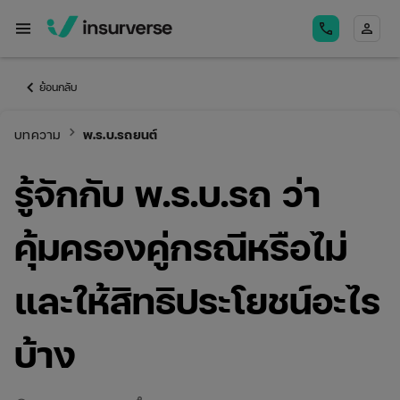
menu
call
person
keyboard_arrow_left
ย้อนกลับ
keyboard_arrow_right
บทความ
พ.ร.บ.รถยนต์
รู้จักกับ พ.ร.บ.รถ ว่า
คุ้มครองคู่กรณีหรือไม่
และให้สิทธิประโยชน์อะไร
บ้าง