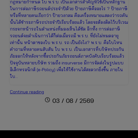
กฎหมายกำหนด ใบ พ.ร.บ. เป็นเอกสารสำคัญที่ใช้เป็นหลักฐาน
ในการต่อภาษีรถยนต์ประจำปีด้วย ป้ายภาษีคืออะไร ? ป้ายภาษี
หรือที่หลายคนเรียกว่า ป้ายวงกลม คือเครื่องหมายแสดงว่ารถคัน
นั้นได้ชำระภาษีรถประจำปีเรียบร้อยแล้ว โดยจะต้องติดไว้บริเวณ
กระจกหน้ารถในตำแหน่งที่มองเห็นได้ชัด อีกทั้ง การต่อภาษี
รถยนต์จะดำเนินการได้ก็ต่อเมื่อรถมี พ.ร.บ. ที่ยังไม่หมดอายุ
เท่านั้น หน้าตาของใบ พ.ร.บ. รถ เป็นยังไง? พ.ร.บ. คือใบไหน
คำถามที่หลายคนสับสัน ใบ พ.ร.บ. เป็นเอกสารที่บริษัทประกัน
ภัยออกให้หลังจากซื้อประกันภัยรถยนต์ภาคบังคับเรียบร้อยแล้ว
ปัจจุบันหลายบริษัท รวมถึง insurverse มีการจัดส่งในรูปแบบ
อิเล็กทรอนิกส์ (e-Policy) เพื่อให้ใช้งานได้สะดวกยิ่งขึ้น ภายใน
ใบ…
ใบ
Continue reading
พ.ร.บ.
schedule
03 / 08 / 2569
คือ
อะไร?
หน้าตา
เป็น
แบบ