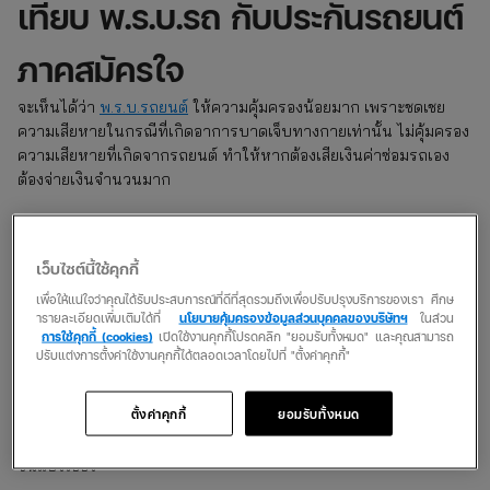
เทียบ พ.ร.บ.รถ กับประกันรถยนต์
ภาคสมัครใจ
จะเห็นได้ว่า
พ.ร.บ.รถยนต์
ให้ความคุ้มครองน้อยมาก เพราะชดเชย
ความเสียหายในกรณีที่เกิดอาการบาดเจ็บทางกายเท่านั้น ไม่คุ้มครอง
ความเสียหายที่เกิดจากรถยนต์ ทำให้หากต้องเสียเงินค่าซ่อมรถเอง
ต้องจ่ายเงินจำนวนมาก
ปัญหาจะหมดไปเมื่อคุณทำประกันรถยนต์ภาคสมัครใจควบคู่ไปกับ
พ.ร.บ. รถ ซึ่งประกันรถยนต์ภาคสมัครใจ รู้จักกันในชื่อประกันชั้น 1
เว็บไซต์นี้ใช้คุกกี้
หรือ
ประกันชั้น 2+
นั่นเอง โดยให้ความคุ้มครองสูงกว่าพ.ร.บ.รถยนต์
เพื่อให้แน่ใจว่าคุณได้รับประสบการณ์ที่ดีที่สุดรวมถึงเพื่อปรับปรุงบริการของเรา ศึกษ
ดังรายละเอียดต่อไปนี้
ารายละเอียดเพิ่มเติมได้ที่
นโยบายคุ้มครองข้อมูลส่วนบุคคลของบริษัทฯ
ในส่วน
การใช้คุกกี้ (cookies)
เปิดใช้งานคุกกี้โปรดคลิก "ยอมรับทั้งหมด" และคุณสามารถ
ประกันชั้น 1
ปรับแต่งการตั้งค่าใช้งานคุกกี้ได้ตลอดเวลาโดยไปที่ "ตั้งค่าคุกกี้"
เพิ่มเติมความคุ้มครองจากพ.ร.บ.รถยนต์ ได้แก่
ตั้งค่าคุกกี้
ยอมรับทั้งหมด
1.ความเสียหายของรถยนต์ที่ไม่มีคู่กรณี เช่นการชนเสาไฟฟ้า, ตอม่อ,
ชนแบริเออร์