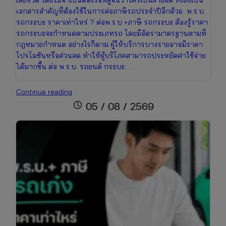
เอกสารสำคัญที่ต้องใช้ในการต่อภาษีรถประจำปีอีกด้วย พ.ร.บ.
รถกระบะ ราคาเท่าไหร่ ? ต่อพ.ร.บ.+ภาษี รถกระบะ ต้องรู้ราคา
รถกระบะจะกำหนดตามประเภทรถ โดยมีอัตรามาตรฐานตามที่
กฎหมายกำหนด อย่างไรก็ตาม ผู้ให้บริการบางรายอาจมีราคา
โปรโมชันหรือส่วนลด ทำให้ผู้บริโภคสามารถประหยัดค่าใช้จ่าย
ได้มากขึ้น ต่อ พ.ร.บ. รถยนต์ กระบะ…
ต่อพ.ร.บ.+ภาษี
Continue reading
รถ
schedule
05 / 08 / 2569
กระบะ
ราคา
เช็
กง่าย
ต่อ
ออนไลน์
ได้
ทันที