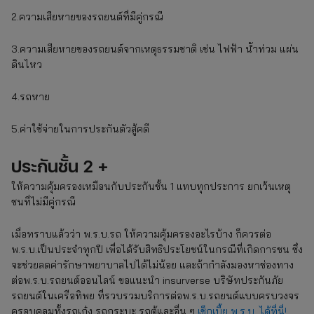
2.ความเสียหายของรถยนต์ที่มีคู่กรณี
3.ความเสียหายของรถยนต์จากเหตุธรรมชาติ เช่น ไฟฟ้า น้ำท่วม แผ่น
ดินไหว
4.รถหาย
5.ค่าใช้จ่ายในการประกันตัวสู้คดี
ประกันชั้น 2 +
ให้ความคุ้มครองเหมือนกับประกันชั้น 1 แทบทุกประการ ยกเว้นเหตุ
ชนที่ไม่มีคู่กรณี
เมื่อทราบแล้วว่า พ.ร.บ.รถ ให้ความคุ้มครองอะไรบ้าง ก็ควรต่อ
พ.ร.บ.เป็นประจำทุกปี เพื่อได้รับสิทธิประโยชน์ในกรณีที่เกิดการชน ซึ่ง
จะช่วยลดค่ารักษาพยาบาลไปได้ไม่น้อย และถ้ากำลังมองหาช่องทาง
ต่อพ.ร.บ.รถยนต์ออนไลน์ ขอแนะนำ insurverse บริษัทประกันภัย
รถยนต์ในเครือทิพย ที่รวบรวมบริการต่อพ.ร.บ.รถยนต์แบบครบวงจร
ครอบคลุมทั้งรถเก๋ง รถกระบะ รถตู้และอื่น ๆ
เช็กเบี้ย พ.ร.บ. ได้ที่นี่!