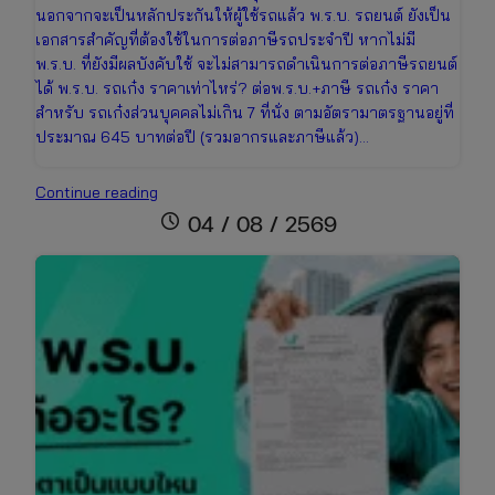
นอกจากจะเป็นหลักประกันให้ผู้ใช้รถแล้ว พ.ร.บ. รถยนต์ ยังเป็น
เอกสารสำคัญที่ต้องใช้ในการต่อภาษีรถประจำปี หากไม่มี
พ.ร.บ. ที่ยังมีผลบังคับใช้ จะไม่สามารถดำเนินการต่อภาษีรถยนต์
ได้ พ.ร.บ. รถเก๋ง ราคาเท่าไหร่? ต่อพ.ร.บ.+ภาษี รถเก๋ง ราคา
สำหรับ รถเก๋งส่วนบุคคลไม่เกิน 7 ที่นั่ง ตามอัตรามาตรฐานอยู่ที่
ประมาณ 645 บาทต่อปี (รวมอากรและภาษีแล้ว)…
ต่อพ.ร.บ.+ภาษี
Continue reading
รถ
schedule
04 / 08 / 2569
เก๋ง
ราคา
เท่า
ไหร่
เช็ก
ข้อมูล
ล่าสุด
เพื่อ
เตรียม
งบ
ให้