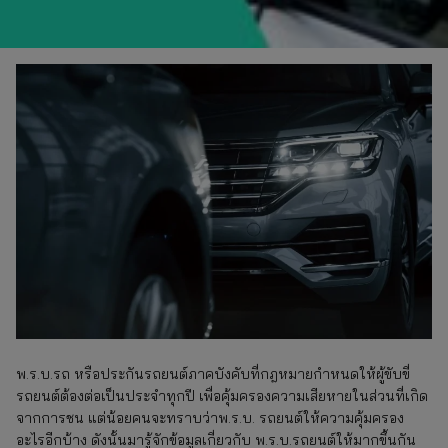
พ.ร.บ.รถ หรือประกันรถยนต์ภาคบังคับที่กฎหมายกำหนดให้ผู้ขับขี่
รถยนต์ต้องต่อเป็นประจำทุกปี เพื่อคุ้มครองความเสียหายในส่วนที่เกิด
จากการชน แต่น้อยคนจะทราบว่าพ.ร.บ. รถยนต์ให้ความคุ้มครอง
อะไรอีกบ้าง ดังนั้นมารู้จักข้อมูลเกี่ยวกับ พ.ร.บ.รถยนต์ให้มากขึ้นกัน