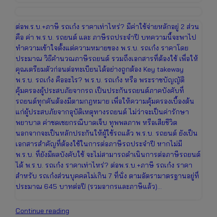
ต่อพ.ร.บ.+ภาษี รถเก๋ง ราคาเท่าไหร่? มีค่าใช้จ่ายหลักอยู่ 2 ส่วน
คือ ค่า พ.ร.บ. รถยนต์ และ ภาษีรถประจำปี บทความนี้จะพาไป
ทำความเข้าใจตั้งแต่ความหมายของ พ.ร.บ. รถเก๋ง ราคาโดย
ประมาณ วิธีคำนวณภาษีรถยนต์ รวมถึงเอกสารที่ต้องใช้ เพื่อให้
คุณเตรียมตัวก่อนต่อทะเบียนได้อย่างถูกต้อง Key takeway
พ.ร.บ. รถเก๋ง คืออะไร? พ.ร.บ. รถเก๋ง หรือ พระราชบัญญัติ
คุ้มครองผู้ประสบภัยจากรถ เป็นประกันรถยนต์ภาคบังคับที่
รถยนต์ทุกคันต้องมีตามกฎหมาย เพื่อให้ความคุ้มครองเบื้องต้น
แก่ผู้ประสบภัยจากอุบัติเหตุทางรถยนต์ ไม่ว่าจะเป็นค่ารักษา
พยาบาล ค่าชดเชยกรณีบาดเจ็บ ทุพพลภาพ หรือเสียชีวิต
นอกจากจะเป็นหลักประกันให้ผู้ใช้รถแล้ว พ.ร.บ. รถยนต์ ยังเป็น
เอกสารสำคัญที่ต้องใช้ในการต่อภาษีรถประจำปี หากไม่มี
พ.ร.บ. ที่ยังมีผลบังคับใช้ จะไม่สามารถดำเนินการต่อภาษีรถยนต์
ได้ พ.ร.บ. รถเก๋ง ราคาเท่าไหร่? ต่อพ.ร.บ.+ภาษี รถเก๋ง ราคา
สำหรับ รถเก๋งส่วนบุคคลไม่เกิน 7 ที่นั่ง ตามอัตรามาตรฐานอยู่ที่
ประมาณ 645 บาทต่อปี (รวมอากรและภาษีแล้ว)…
ต่อพ.ร.บ.+ภาษี
Continue reading