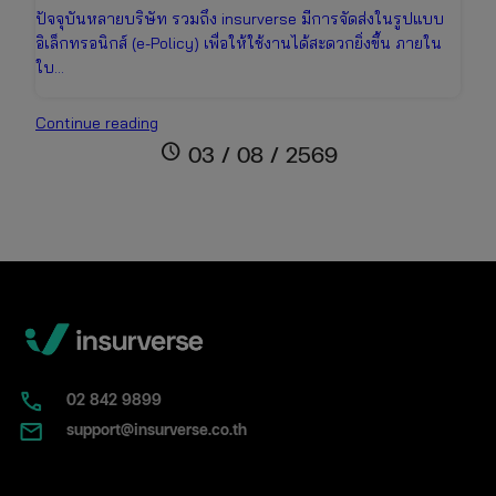
ปัจจุบันหลายบริษัท รวมถึง insurverse มีการจัดส่งในรูปแบบ
อิเล็กทรอนิกส์ (e-Policy) เพื่อให้ใช้งานได้สะดวกยิ่งขึ้น ภายใน
ใบ…
ใบ
Continue reading
พ.ร.บ.
schedule
03 / 08 / 2569
คือ
อะไร?
หน้าตา
เป็น
แบบ
ไหน
พร้อม
วิธี
แยก
กับ
02​ 842 9899
ป้าย
support@insurverse.co.th
ภาษี