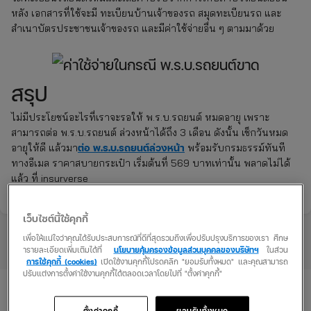
หลัง เอกสารที่ใช้จะมี ทะเบียนบ้านเจ้าของรถ สมุดทะเบียนรถ และ
สำเนาบัตรประชาชนเจ้าของรถ และมีค่าใช้จ่ายอื่น ๆ ตามมาด้วย
สรุป
ไม่มีประโยชน์อะไรที่เราจะรอให้ พ.ร.บ.รถยนต์ หมดอายุ เพราะ
สามารถต่อ พ.ร.บ.รถยนต์ ล่วงหน้าได้ถึง 3 เดือน ดังนั้น เช็กวันหมด
ต่อ พ.ร.บ.รถยนต์ล่วงหน้า
อายุให้ดี แล้วมา
พร้อมรับกรมธรรม์ทันที
ทางอีเมล ราคาสบายกระเป๋า เริ่มต้นที่ 569 บาทเท่านั้น พลาดไม่ได้
แล้ว ที่ insurverse
เว็บไซต์นี้ใช้คุกกี้
เพื่อให้แน่ใจว่าคุณได้รับประสบการณ์ที่ดีที่สุดรวมถึงเพื่อปรับปรุงบริการของเรา ศึกษ
ารายละเอียดเพิ่มเติมได้ที่
นโยบายคุ้มครองข้อมูลส่วนบุคคลของบริษัทฯ
ในส่วน
การใช้คุกกี้ (cookies)
เปิดใช้งานคุกกี้โปรดคลิก "ยอมรับทั้งหมด" และคุณสามารถ
ปรับแต่งการตั้งค่าใช้งานคุกกี้ได้ตลอดเวลาโดยไปที่ "ตั้งค่าคุกกี้"
บทความที่เกี่ยวข้อง
ตั้งค่าคุกกี้
ยอมรับทั้งหมด