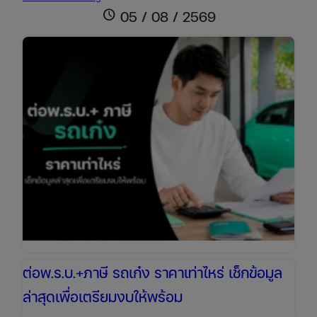
รถ
schedule
05 / 08 / 2569
กระบะ
ราคา
เช็
กง่าย
ต่อ
ออนไลน์
ได้
ทันที
ต่อพ.ร.บ.+ภาษี รถเก๋ง ราคาเท่าไหร่ เช็กข้อมูล
ล่าสุดเพื่อเตรียมงบให้พร้อม