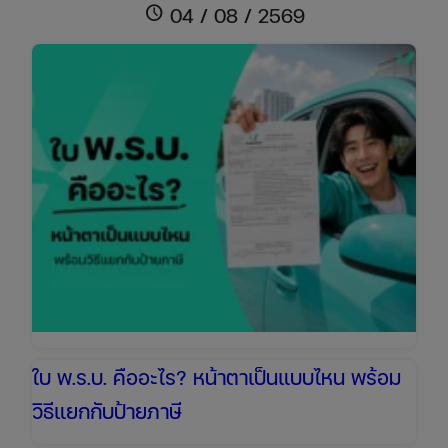
รถ
schedule
04 / 08 / 2569
เก๋ง
ราคา
เท่า
ไหร่
เช็ก
ข้อมูล
ล่าสุด
เพื่อ
เตรียม
งบ
ให้
พร้อม
ใบ พ.ร.บ. คืออะไร? หน้าตาเป็นแบบไหน พร้อม
วิธีแยกกับป้ายภาษี