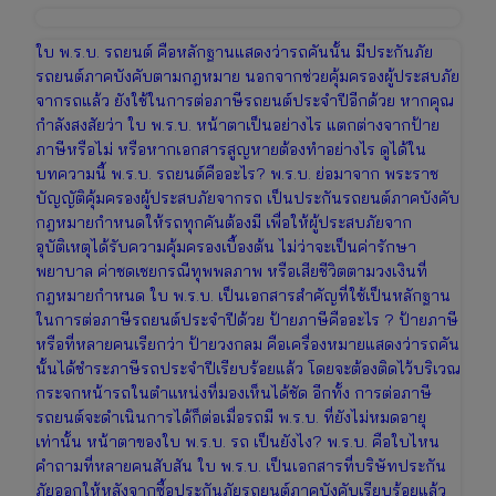
ใบ พ.ร.บ. รถยนต์ คือหลักฐานแสดงว่ารถคันนั้น มีประกันภัย
รถยนต์ภาคบังคับตามกฎหมาย นอกจากช่วยคุ้มครองผู้ประสบภัย
จากรถแล้ว ยังใช้ในการต่อภาษีรถยนต์ประจำปีอีกด้วย หากคุณ
กำลังสงสัยว่า ใบ พ.ร.บ. หน้าตาเป็นอย่างไร แตกต่างจากป้าย
ภาษีหรือไม่ หรือหากเอกสารสูญหายต้องทำอย่างไร ดูได้ใน
บทความนี้ พ.ร.บ. รถยนต์คืออะไร? พ.ร.บ. ย่อมาจาก พระราช
บัญญัติคุ้มครองผู้ประสบภัยจากรถ เป็นประกันรถยนต์ภาคบังคับ
กฎหมายกำหนดให้รถทุกคันต้องมี เพื่อให้ผู้ประสบภัยจาก
อุบัติเหตุได้รับความคุ้มครองเบื้องต้น ไม่ว่าจะเป็นค่ารักษา
พยาบาล ค่าชดเชยกรณีทุพพลภาพ หรือเสียชีวิตตามวงเงินที่
กฎหมายกำหนด ใบ พ.ร.บ. เป็นเอกสารสำคัญที่ใช้เป็นหลักฐาน
ในการต่อภาษีรถยนต์ประจำปีด้วย ป้ายภาษีคืออะไร ? ป้ายภาษี
หรือที่หลายคนเรียกว่า ป้ายวงกลม คือเครื่องหมายแสดงว่ารถคัน
นั้นได้ชำระภาษีรถประจำปีเรียบร้อยแล้ว โดยจะต้องติดไว้บริเวณ
กระจกหน้ารถในตำแหน่งที่มองเห็นได้ชัด อีกทั้ง การต่อภาษี
รถยนต์จะดำเนินการได้ก็ต่อเมื่อรถมี พ.ร.บ. ที่ยังไม่หมดอายุ
เท่านั้น หน้าตาของใบ พ.ร.บ. รถ เป็นยังไง? พ.ร.บ. คือใบไหน
คำถามที่หลายคนสับสัน ใบ พ.ร.บ. เป็นเอกสารที่บริษัทประกัน
ภัยออกให้หลังจากซื้อประกันภัยรถยนต์ภาคบังคับเรียบร้อยแล้ว