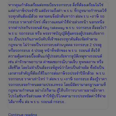
หากคุณกำลังเตรียมต่อทะเบียนรถกระบะ สิ่งที่ต้องเตรียมไม่ใช่
แค่ค่าภาษีประจำปี แต่ยังรวมถึงค่า พ.ร.บ. ที่กฎหมายกำหนดให้
รถทุกคันต้องมีด้วย หลายคนจึงมักค้นหาว่า ต่อพ.ร.บ.+ภาษี รถ
กระบะ ราคาเท่าไหร่ เพื่อวางแผนค่าใช้จ่ายล่วงหน้า นอกเหนือ
จากค่าประกันรถยนต์ Key takeway พ.ร.บ. รถกระบะ คืออะไร?
พ.ร.บ. รถกระบะ หรือ พระราชบัญญัติคุ้มครองผู้ประสบภัยจาก
รถ เป็นประกันภาคบังคับที่เจ้าของรถทุกคันต้องจัดทำตาม
กฎหมาย ไม่ว่าจะเป็นรถกระบะส่วนบุคคล รถกระบะ 2 ประตู
หรือรถกระบะ 4 ประตู หน้าที่หลักของ พ.ร.บ. รถยนต์ คือให้
ความคุ้มครองเบื้องต้นแก่ผู้ประสบภัยจากอุบัติเหตุทางรถยนต์
เช่น ค่ารักษาพยาบาล ค่าชดเชยกรณีบาดเจ็บ ทุพพลภาพ หรือ
เสียชีวิต โดยไม่จำเป็นต้องรอพิสูจน์ว่าใครเป็นฝ่ายผิด ทั้งยังเป็น
เอกสารสำคัญที่ต้องใช้ในการต่อภาษีรถประจำปีอีกด้วย พ.ร.บ.
รถกระบะ ราคาเท่าไหร่ ? ต่อพ.ร.บ.+ภาษี รถกระบะ ต้องรู้ราคา
รถกระบะจะกำหนดตามประเภทรถ โดยมีอัตรามาตรฐานตามที่
กฎหมายกำหนด อย่างไรก็ตาม ผู้ให้บริการบางรายอาจมีราคา
โปรโมชันหรือส่วนลด ทำให้ผู้บริโภคสามารถประหยัดค่าใช้จ่าย
ได้มากขึ้น ต่อ พ.ร.บ. รถยนต์ กระบะ…
ต่อพ.ร.บ.+ภาษี
Continue reading