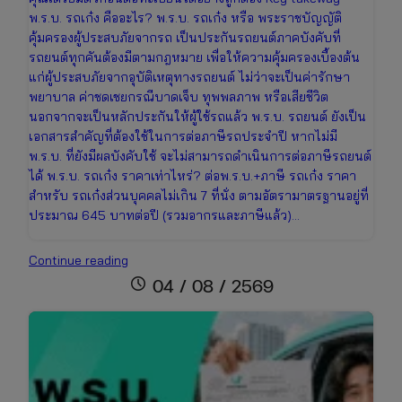
พ.ร.บ. รถเก๋ง คืออะไร? พ.ร.บ. รถเก๋ง หรือ พระราชบัญญัติ
คุ้มครองผู้ประสบภัยจากรถ เป็นประกันรถยนต์ภาคบังคับที่
รถยนต์ทุกคันต้องมีตามกฎหมาย เพื่อให้ความคุ้มครองเบื้องต้น
แก่ผู้ประสบภัยจากอุบัติเหตุทางรถยนต์ ไม่ว่าจะเป็นค่ารักษา
พยาบาล ค่าชดเชยกรณีบาดเจ็บ ทุพพลภาพ หรือเสียชีวิต
นอกจากจะเป็นหลักประกันให้ผู้ใช้รถแล้ว พ.ร.บ. รถยนต์ ยังเป็น
เอกสารสำคัญที่ต้องใช้ในการต่อภาษีรถประจำปี หากไม่มี
พ.ร.บ. ที่ยังมีผลบังคับใช้ จะไม่สามารถดำเนินการต่อภาษีรถยนต์
ได้ พ.ร.บ. รถเก๋ง ราคาเท่าไหร่? ต่อพ.ร.บ.+ภาษี รถเก๋ง ราคา
สำหรับ รถเก๋งส่วนบุคคลไม่เกิน 7 ที่นั่ง ตามอัตรามาตรฐานอยู่ที่
ประมาณ 645 บาทต่อปี (รวมอากรและภาษีแล้ว)…
ต่อพ.ร.บ.+ภาษี
Continue reading
รถ
schedule
04 / 08 / 2569
เก๋ง
ราคา
เท่า
ไหร่
เช็ก
ข้อมูล