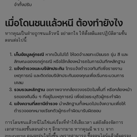
จำทั้งปรับ
เมื่อโดนชนแล้วหนี ต้องทำยังไง
หากคุณเป็นฝ่ายถูกชนแล้วหนี อย่าตกใจ ให้ตั้งสติและปฏิบัติตามขั้น
ตอนต่อไปนี้:
เก็บข้อมูลคู่กรณี
หากเป็นไปได้ ให้จดจำเลขทะเบียนรถ รุ่น สี และ
ลักษณะของรถคู่กรณี หรือใช้กล้องหน้ารถในการบันทึกหลักฐาน
แจ้งตำรวจและบริษัทประกัน
โทรแจ้งตำรวจทันทีเพื่อรายงาน
เหตุการณ์ และติดต่อบริษัทประกันของคุณเพื่อเริ่มกระบวนการ
เคลม
รวบรวมหลักฐาน
ขอภาพจากกล้องวงจรปิดในพื้นที่ หรือกล้องหน้า
รถของคันอื่น ๆ ที่อยู่ในเหตุการณ์ เพื่อช่วยระบุตัวผู้กระทำผิด
แจ้งความที่สถานีตำรวจ
นำหลักฐานทั้งหมดไปแจ้งความเพื่อให้
ตำรวจออกหมายเรียกตัวผู้กระทำผิดมารับผิดชอบ
การโดนชนแล้วหนีไม่ใช่แค่เรื่องที่ทำให้เสียเวลา แต่ยังต้องจัดการ
เอกสารและขั้นตอนต่าง ๆ อีกมากมาย หากคุณมี พ.ร.บ. จาก
insurverse คุณจะอุ่นใจยิ่งขึ้น เพราะสามารถ ซื้อออนไลน์แล้วคุ้มครอง