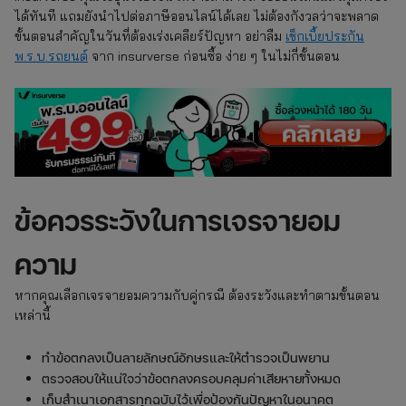
ได้ทันที แถมยังนำไปต่อภาษีออนไลน์ได้เลย ไม่ต้องกังวลว่าจะพลาด
ขั้นตอนสำคัญในวันที่ต้องเร่งเคลียร์ปัญหา อย่าลืม
เช็กเบี้ยประกัน
พ.ร.บ.รถยนต์
จาก insurverse ก่อนซื้อ ง่าย ๆ ในไม่กี่ขั้นตอน
ข้อควรระวังในการเจรจายอม
ความ
หากคุณเลือกเจรจายอมความกับคู่กรณี ต้องระวังและทำตามขั้นตอน
เหล่านี้
ทำข้อตกลงเป็นลายลักษณ์อักษรและให้ตำรวจเป็นพยาน
ตรวจสอบให้แน่ใจว่าข้อตกลงครอบคลุมค่าเสียหายทั้งหมด
เก็บสำเนาเอกสารทุกฉบับไว้เพื่อป้องกันปัญหาในอนาคต