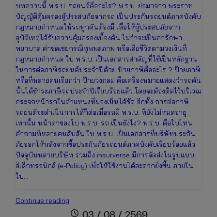
บทความนี้ พ.ร.บ. รถยนต์คืออะไร? พ.ร.บ. ย่อมาจาก พระราช
บัญญัติคุ้มครองผู้ประสบภัยจากรถ เป็นประกันรถยนต์ภาคบังคับ
กฎหมายกำหนดให้รถทุกคันต้องมี เพื่อให้ผู้ประสบภัยจาก
อุบัติเหตุได้รับความคุ้มครองเบื้องต้น ไม่ว่าจะเป็นค่ารักษา
พยาบาล ค่าชดเชยกรณีทุพพลภาพ หรือเสียชีวิตตามวงเงินที่
กฎหมายกำหนด ใบ พ.ร.บ. เป็นเอกสารสำคัญที่ใช้เป็นหลักฐาน
ในการต่อภาษีรถยนต์ประจำปีด้วย ป้ายภาษีคืออะไร ? ป้ายภาษี
หรือที่หลายคนเรียกว่า ป้ายวงกลม คือเครื่องหมายแสดงว่ารถคัน
นั้นได้ชำระภาษีรถประจำปีเรียบร้อยแล้ว โดยจะต้องติดไว้บริเวณ
กระจกหน้ารถในตำแหน่งที่มองเห็นได้ชัด อีกทั้ง การต่อภาษี
รถยนต์จะดำเนินการได้ก็ต่อเมื่อรถมี พ.ร.บ. ที่ยังไม่หมดอายุ
เท่านั้น หน้าตาของใบ พ.ร.บ. รถ เป็นยังไง? พ.ร.บ. คือใบไหน
คำถามที่หลายคนสับสัน ใบ พ.ร.บ. เป็นเอกสารที่บริษัทประกัน
ภัยออกให้หลังจากซื้อประกันภัยรถยนต์ภาคบังคับเรียบร้อยแล้ว
ปัจจุบันหลายบริษัท รวมถึง insurverse มีการจัดส่งในรูปแบบ
อิเล็กทรอนิกส์ (e-Policy) เพื่อให้ใช้งานได้สะดวกยิ่งขึ้น ภายใน
ใบ…
ใบ
Continue reading
พ.ร.บ.
schedule
03 / 08 / 2569