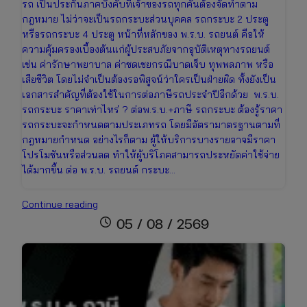
รถ เป็นประกันภาคบังคับที่เจ้าของรถทุกคันต้องจัดทำตาม
กฎหมาย ไม่ว่าจะเป็นรถกระบะส่วนบุคคล รถกระบะ 2 ประตู
หรือรถกระบะ 4 ประตู หน้าที่หลักของ พ.ร.บ. รถยนต์ คือให้
ความคุ้มครองเบื้องต้นแก่ผู้ประสบภัยจากอุบัติเหตุทางรถยนต์
เช่น ค่ารักษาพยาบาล ค่าชดเชยกรณีบาดเจ็บ ทุพพลภาพ หรือ
เสียชีวิต โดยไม่จำเป็นต้องรอพิสูจน์ว่าใครเป็นฝ่ายผิด ทั้งยังเป็น
เอกสารสำคัญที่ต้องใช้ในการต่อภาษีรถประจำปีอีกด้วย พ.ร.บ.
รถกระบะ ราคาเท่าไหร่ ? ต่อพ.ร.บ.+ภาษี รถกระบะ ต้องรู้ราคา
รถกระบะจะกำหนดตามประเภทรถ โดยมีอัตรามาตรฐานตามที่
กฎหมายกำหนด อย่างไรก็ตาม ผู้ให้บริการบางรายอาจมีราคา
โปรโมชันหรือส่วนลด ทำให้ผู้บริโภคสามารถประหยัดค่าใช้จ่าย
ได้มากขึ้น ต่อ พ.ร.บ. รถยนต์ กระบะ…
ต่อพ.ร.บ.+ภาษี
Continue reading
รถ
schedule
05 / 08 / 2569
กระบะ
ราคา
เช็
กง่าย
ต่อ