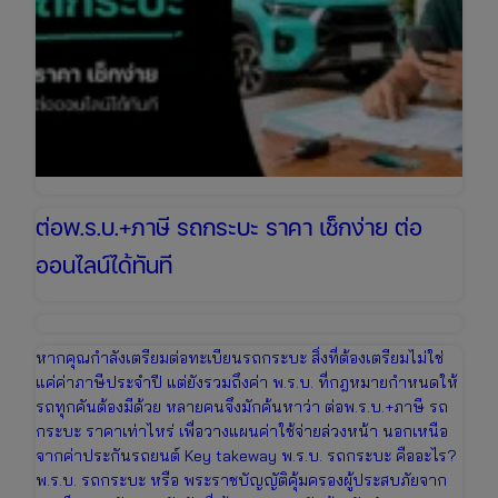
ต่อพ.ร.บ.+ภาษี รถกระบะ ราคา เช็กง่าย ต่อ
ออนไลน์ได้ทันที
หากคุณกำลังเตรียมต่อทะเบียนรถกระบะ สิ่งที่ต้องเตรียมไม่ใช่
แค่ค่าภาษีประจำปี แต่ยังรวมถึงค่า พ.ร.บ. ที่กฎหมายกำหนดให้
รถทุกคันต้องมีด้วย หลายคนจึงมักค้นหาว่า ต่อพ.ร.บ.+ภาษี รถ
กระบะ ราคาเท่าไหร่ เพื่อวางแผนค่าใช้จ่ายล่วงหน้า นอกเหนือ
จากค่าประกันรถยนต์ Key takeway พ.ร.บ. รถกระบะ คืออะไร?
พ.ร.บ. รถกระบะ หรือ พระราชบัญญัติคุ้มครองผู้ประสบภัยจาก