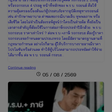
กฎหมาย ไม่ว่าจะเป็นรถกระบะส่วนบุคคล รถกระบะ 2 ประตู
หรือรถกระบะ 4 ประตู หน้าที่หลักของ พ.ร.บ. รถยนต์ คือให้
ความคุ้มครองเบื้องต้นแก่ผู้ประสบภัยจากอุบัติเหตุทางรถยนต์
เช่น ค่ารักษาพยาบาล ค่าชดเชยกรณีบาดเจ็บ ทุพพลภาพ หรือ
เสียชีวิต โดยไม่จำเป็นต้องรอพิสูจน์ว่าใครเป็นฝ่ายผิด ทั้งยังเป็น
เอกสารสำคัญที่ต้องใช้ในการต่อภาษีรถประจำปีอีกด้วย พ.ร.บ.
รถกระบะ ราคาเท่าไหร่ ? ต่อพ.ร.บ.+ภาษี รถกระบะ ต้องรู้ราคา
รถกระบะจะกำหนดตามประเภทรถ โดยมีอัตรามาตรฐานตามที่
กฎหมายกำหนด อย่างไรก็ตาม ผู้ให้บริการบางรายอาจมีราคา
โปรโมชันหรือส่วนลด ทำให้ผู้บริโภคสามารถประหยัดค่าใช้จ่าย
ได้มากขึ้น ต่อ พ.ร.บ. รถยนต์ กระบะ…
ต่อพ.ร.บ.+ภาษี
Continue reading
รถ
schedule
05 / 08 / 2569
กระบะ
ราคา
เช็
กง่าย
ต่อ
ออนไลน์
ได้