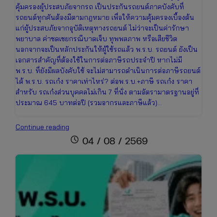
คุ้มครองผู้ประสบภัยจากรถ เป็นประกันรถยนต์ภาคบังคับที่
รถยนต์ทุกคันต้องมีตามกฎหมาย เพื่อให้ความคุ้มครองเบื้องต้น
แก่ผู้ประสบภัยจากอุบัติเหตุทางรถยนต์ ไม่ว่าจะเป็นค่ารักษา
พยาบาล ค่าชดเชยกรณีบาดเจ็บ ทุพพลภาพ หรือเสียชีวิต
นอกจากจะเป็นหลักประกันให้ผู้ใช้รถแล้ว พ.ร.บ. รถยนต์ ยังเป็น
เอกสารสำคัญที่ต้องใช้ในการต่อภาษีรถประจำปี หากไม่มี
พ.ร.บ. ที่ยังมีผลบังคับใช้ จะไม่สามารถดำเนินการต่อภาษีรถยนต์
ได้ พ.ร.บ. รถเก๋ง ราคาเท่าไหร่? ต่อพ.ร.บ.+ภาษี รถเก๋ง ราคา
สำหรับ รถเก๋งส่วนบุคคลไม่เกิน 7 ที่นั่ง ตามอัตรามาตรฐานอยู่ที่
ประมาณ 645 บาทต่อปี (รวมอากรและภาษีแล้ว)…
ต่อพ.ร.บ.+ภาษี
Continue reading
รถ
schedule
04 / 08 / 2569
เก๋ง
ราคา
เท่า
ไหร่
เช็ก
ข้อมูล
ล่าสุด