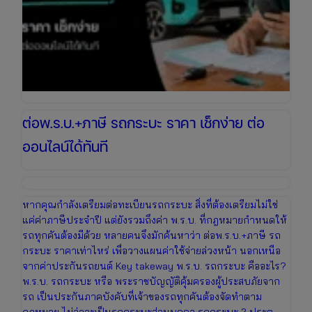
ต่อพ.ร.บ.+ภาษี รถกระบะ ราคา เช็กง่าย ต่อ
ออนไลน์ได้ทันที
หากคุณกำลังเตรียมต่อทะเบียนรถกระบะ สิ่งที่ต้องเตรียมไม่ใช่
แค่ค่าภาษีประจำปี แต่ยังรวมถึงค่า พ.ร.บ. ที่กฎหมายกำหนดให้
รถทุกคันต้องมีด้วย หลายคนจึงมักค้นหาว่า ต่อพ.ร.บ.+ภาษี รถ
กระบะ ราคาเท่าไหร่ เพื่อวางแผนค่าใช้จ่ายล่วงหน้า นอกเหนือ
จากค่าประกันรถยนต์ Key takeway พ.ร.บ. รถกระบะ คืออะไร?
พ.ร.บ. รถกระบะ หรือ พระราชบัญญัติคุ้มครองผู้ประสบภัยจาก
รถ เป็นประกันภาคบังคับที่เจ้าของรถทุกคันต้องจัดทำตาม