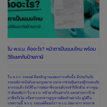
เพื่อ
เตรียม
งบ
ให้
พร้อม
ใบ พ.ร.บ. คืออะไร? หน้าตาเป็นแบบไหน พร้อม
วิธีแยกกับป้ายภาษี
ใบ พ.ร.บ. รถยนต์ คือหลักฐานแสดงว่ารถคันนั้น มีประกันภัย
รถยนต์ภาคบังคับตามกฎหมาย นอกจากช่วยคุ้มครองผู้ประสบภัย
จากรถแล้ว ยังใช้ในการต่อภาษีรถยนต์ประจำปีอีกด้วย หากคุณ
กำลังสงสัยว่า ใบ พ.ร.บ. หน้าตาเป็นอย่างไร แตกต่างจากป้าย
ภาษีหรือไม่ หรือหากเอกสารสูญหายต้องทำอย่างไร ดูได้ใน
บทความนี้ พ.ร.บ. รถยนต์คืออะไร? พ.ร.บ. ย่อมาจาก พระราช