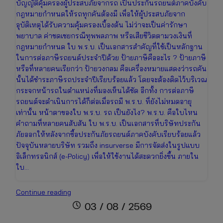
บัญญัติคุ้มครองผู้ประสบภัยจากรถ เป็นประกันรถยนต์ภาคบังคับ
กฎหมายกำหนดให้รถทุกคันต้องมี เพื่อให้ผู้ประสบภัยจาก
อุบัติเหตุได้รับความคุ้มครองเบื้องต้น ไม่ว่าจะเป็นค่ารักษา
พยาบาล ค่าชดเชยกรณีทุพพลภาพ หรือเสียชีวิตตามวงเงินที่
กฎหมายกำหนด ใบ พ.ร.บ. เป็นเอกสารสำคัญที่ใช้เป็นหลักฐาน
ในการต่อภาษีรถยนต์ประจำปีด้วย ป้ายภาษีคืออะไร ? ป้ายภาษี
หรือที่หลายคนเรียกว่า ป้ายวงกลม คือเครื่องหมายแสดงว่ารถคัน
นั้นได้ชำระภาษีรถประจำปีเรียบร้อยแล้ว โดยจะต้องติดไว้บริเวณ
กระจกหน้ารถในตำแหน่งที่มองเห็นได้ชัด อีกทั้ง การต่อภาษี
รถยนต์จะดำเนินการได้ก็ต่อเมื่อรถมี พ.ร.บ. ที่ยังไม่หมดอายุ
เท่านั้น หน้าตาของใบ พ.ร.บ. รถ เป็นยังไง? พ.ร.บ. คือใบไหน
คำถามที่หลายคนสับสัน ใบ พ.ร.บ. เป็นเอกสารที่บริษัทประกัน
ภัยออกให้หลังจากซื้อประกันภัยรถยนต์ภาคบังคับเรียบร้อยแล้ว
ปัจจุบันหลายบริษัท รวมถึง insurverse มีการจัดส่งในรูปแบบ
อิเล็กทรอนิกส์ (e-Policy) เพื่อให้ใช้งานได้สะดวกยิ่งขึ้น ภายใน
ใบ…
ใบ
Continue reading
พ.ร.บ.
schedule
03 / 08 / 2569
คือ