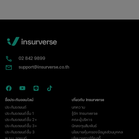
อะไร?
หน้าตา
เป็น
แบบ
ไหน
พร้อม
วิธี
แยก
กับ
02​ 842 9899
ป้าย
support@insurverse.co.th
ภาษี
ซื้อประกันออนไลน์
เกี่ยวกับ Insurverse
ประกันรถยนต์
บทความ
ประกันรถยนต์ชั้น 1
รู้จัก Insurverse
ประกันรถยนต์ชั้น 2+
คณะผู้บริหาร
ประกันรถยนต์ชั้น 3+
นักลงทุนสัมพันธ์
ประกันรถยนต์ชั้น 3
นโยบายคุ้มครองข้อมูลส่วนบุคคล
พ.ร.บ. รถยนต์
นโยบายการใช้คุกกี้