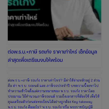
ทันที
ต่อพ.ร.บ.+ภาษี รถเก๋ง ราคาเท่าไหร่ เช็กข้อมูล
ล่าสุดเพื่อเตรียมงบให้พร้อม
ต่อพ.ร.บ.+ภาษี รถเก๋ง ราคาเท่าไหร่? มีค่าใช้จ่ายหลักอยู่ 2 ส่วน
คือ ค่า พ.ร.บ. รถยนต์ และ ภาษีรถประจำปี บทความนี้จะพาไป
ทำความเข้าใจตั้งแต่ความหมายของ พ.ร.บ. รถเก๋ง ราคาโดย
ประมาณ วิธีคำนวณภาษีรถยนต์ รวมถึงเอกสารที่ต้องใช้ เพื่อให้
คุณเตรียมตัวก่อนต่อทะเบียนได้อย่างถูกต้อง Key takeway
พ.ร.บ. รถเก๋ง คืออะไร? พ.ร.บ. รถเก๋ง หรือ พระราชบัญญัติ