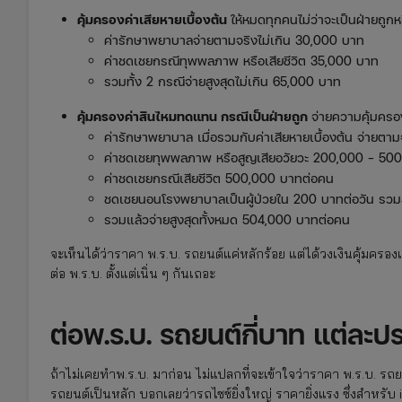
คุ้มครองค่าเสียหายเบื้องต้น
ให้หมดทุกคนไม่ว่าจะเป็นฝ่ายถูกห
ค่ารักษาพยาบาลจ่ายตามจริงไม่เกิน 30,000 บาท
ค่าชดเชยกรณีทุพพลภาพ หรือเสียชีวิต 35,000 บาท
รวมทั้ง 2 กรณีจ่ายสูงสุดไม่เกิน 65,000 บาท
คุ้มครองค่าสินไหมทดแทน กรณีเป็นฝ่ายถูก
จ่ายความคุ้มครองเ
ค่ารักษาพยาบาล เมื่อรวมกับค่าเสียหายเบื้องต้น จ่ายตา
ค่าชดเชยทุพพลภาพ หรือสูญเสียอวัยวะ 200,000 – 50
ค่าชดเชยกรณีเสียชีวิต 500,000 บาทต่อคน
ชดเชยนอนโรงพยาบาลเป็นผู้ป่วยใน 200 บาทต่อวัน รวมสู
รวมแล้วจ่ายสูงสุดทั้งหมด 504,000 บาทต่อคน
จะเห็นได้ว่าราคา พ.ร.บ. รถยนต์แค่หลักร้อย แต่ได้วงเงินคุ้มครองเบ
ต่อ พ.ร.บ. ตั้งแต่เนิ่น ๆ กันเถอะ
ต่อพ.ร.บ. รถยนต์กี่บาท แต่ละป
ถ้าไม่เคยทำพ.ร.บ. มาก่อน ไม่แปลกที่จะเข้าใจว่าราคา พ.ร.บ. รถย
รถยนต์เป็นหลัก บอกเลยว่ารถไซซ์ยิ่งใหญ่ ราคายิ่งแรง ซึ่งสำหรับ i