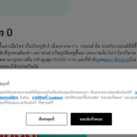
ๆ ปี
นมาเมื่อไหร่ เรื่องใหญ่ชัวร์ เนื่องจากพ.ร.บ. รถยนต์ คือ ประกันรถยนต์ที่มีขึ
ขับขี่ทุกคนต้องทำ เพราะเวลาเกิดอุบัติเหตุขึ้นมา คนบาดเจ็บไม่ว่าใครก็ตาม
ีโทษตามกฎหมายคือ ปรับสูงสุด 10,000 บาท และที่สำคัญจะ
ต่อภาษีรถยนต์
ไม่
อนไขของบริษัทประกันภัย
้คุกกี้
ว่าคุณได้รับประสบการณ์ที่ดีที่สุดรวมถึงเพื่อปรับปรุงบริการของเรา ศึกษารายละเอียดเพิ่มเติมได้ที่
น
คลของบริษัทฯ
ในส่วน
การใช้คุกกี้ (cookies)
เปิดใช้งานคุกกี้โปรดคลิก "ยอมรับทั้งหมด" และคุ
ง 2 เด้งเน้น ๆ ได้แก่ คุ้มครองค่าเสียหายเบื้องต้น และคุ้มครองค่าสินไหมทดแ
นคุกกี้ได้ตลอดเวลาโดยไปที่ "ตั้งค่าคุกกี้"
ตั้งค่าคุกกี้
ยอมรับทั้งหมด