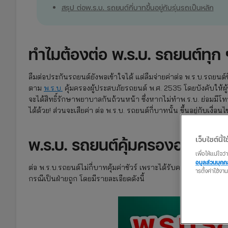
สรุป ต่อพ.ร.บ. รถยนต์กี่บาทขึ้นอยู่กับรุ่นรถเป็นหลัก
ทำไมต้องต่อ พ.ร.บ. รถยนต์ทุก 
ลืมต่อประกันรถยนต์ยังพอเข้าใจได้ แต่ลืมจ่ายค่าต่อ พ.ร.บ.รถยนต์ขึ้
ตาม
พ.ร.บ.
คุ้มครองผู้ประสบภัยรถยนต์ พ.ศ. 2535 โดยบังคับให้ผู้
จะได้สิทธิ์รักษาพยาบาลกันถ้วนหน้า ซึ่งหากไม่ทำพ.ร.บ. ย่อมม
ได้ด้วย! ส่วนจะเสียค่า ต่อ พ.ร.บ. รถยนต์กี่บาทนั้น ขึ้นอยู่กับเงื่
พ.ร.บ. รถยนต์คุ้มครองอะไรบ้าง
เว็บไซต์นี้ใช
เพื่อให้แน่ใจ
อมูลส่วนบุค
ต่อ พ.ร.บ.รถยนต์ไม่กี่บาทคุ้มค่าชัวร์ เพราะได้รับความคุ้มครองถึ
ารตั้งค่าใช้งา
กรณีเป็นฝ่ายถูก โดยมีรายละเอียดดังนี้