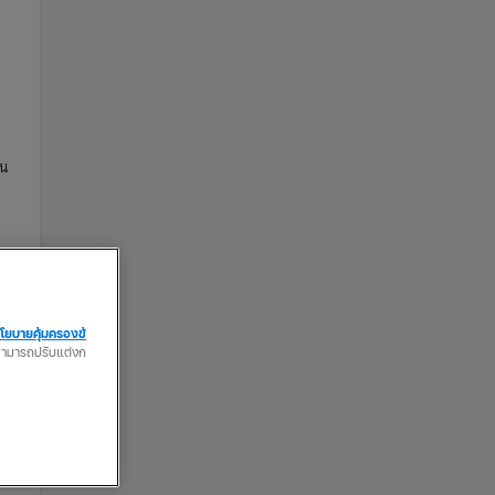
้น
โยบายคุ้มครองข้
ณสามารถปรับแต่งก
ทน