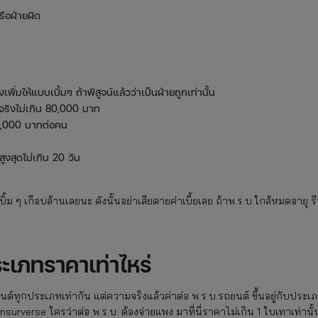
รือฝ่ายผิด
พิ่มให้แบบเบิ้มๆ ถ้าพิสูจน์แล้วว่าเป็นฝ่ายถูกเท่านั้น
มจริงไม่เกิน 80,000 บาท
0,000 บาทต่อคน
งสุดไม่เกิน 20 วัน
ิ้ม ๆ เกือบล้านเลยนะ ดังนั้นอย่าเสียดายค่าเบี้ยเลย ถ้าพ.ร.บ.ใกล้หมดอายุ ร
ระเภทราคาเท่าไหร่
นต์ทุกประเภทเท่ากัน แต่ความจริงแล้วค่าต่อ พ.ร.บ.รถยนต์ ขึ้นอยู่กับประเ
nsurverse ใครว่าต่อ พ.ร.บ. ต้องจ่ายแพง มาที่นี่ราคาไม่เกิน 1 ใบเทาเท่านั้