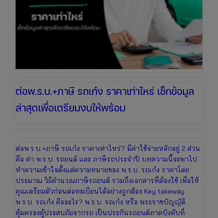
ต่อพ.ร.บ.+ภาษี รถเก๋ง ราคาเท่าไหร่ เช็กข้อมูล
ล่าสุดเพื่อเตรียมงบให้พร้อม
ต่อพ.ร.บ.+ภาษี รถเก๋ง ราคาเท่าไหร่? มีค่าใช้จ่ายหลักอยู่ 2 ส่วน
คือ ค่า พ.ร.บ. รถยนต์ และ ภาษีรถประจำปี บทความนี้จะพาไป
ทำความเข้าใจตั้งแต่ความหมายของ พ.ร.บ. รถเก๋ง ราคาโดย
ประมาณ วิธีคำนวณภาษีรถยนต์ รวมถึงเอกสารที่ต้องใช้ เพื่อให้
คุณเตรียมตัวก่อนต่อทะเบียนได้อย่างถูกต้อง Key takeway
พ.ร.บ. รถเก๋ง คืออะไร? พ.ร.บ. รถเก๋ง หรือ พระราชบัญญัติ
คุ้มครองผู้ประสบภัยจากรถ เป็นประกันรถยนต์ภาคบังคับที่