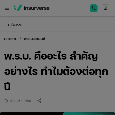
menu
call
person
keyboard_arrow_left
ย้อนกลับ
keyboard_arrow_right
บทความ
พ.ร.บ.รถยนต์
พ.ร.บ. คืออะไร สำคัญ
อย่างไร ทำไมต้องต่อทุก
ปี
share
schedule
03 / 08 / 2569