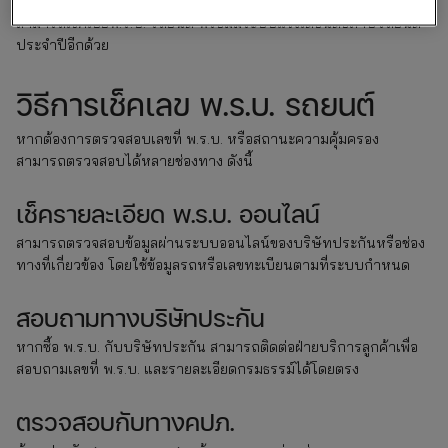
ช่วยให้ไม่ต้องกังวลเรื่องการขาดความคุ้มครองหรือการลืมต่ออายุ
สามารถเช็คเบี้ยพ.ร.บ. รถยนต์ พร้อมมีระบบแจ้งเตือนต่อภาษีรถยนต์
ประจำปีอีกด้วย
วิธีการเช็คเลข พ.ร.บ. รถยนต์
หากต้องการตรวจสอบเลขที่ พ.ร.บ. หรือสถานะความคุ้มครอง
สามารถตรวจสอบได้หลายช่องทาง ดังนี้
เช็ครายละเอียด พ.ร.บ. ออนไลน์
สามารถตรวจสอบข้อมูลผ่านระบบออนไลน์ของบริษัทประกันหรือช่อง
ทางที่เกี่ยวข้อง โดยใช้ข้อมูลรถหรือเลขทะเบียนตามที่ระบบกำหนด
สอบถามทางบริษัทประกัน
หากซื้อ พ.ร.บ. กับบริษัทประกัน สามารถติดต่อฝ่ายบริการลูกค้าเพื่อ
สอบถามเลขที่ พ.ร.บ. และรายละเอียดกรมธรรม์ได้โดยตรง
ตรวจสอบกับทางคปภ.