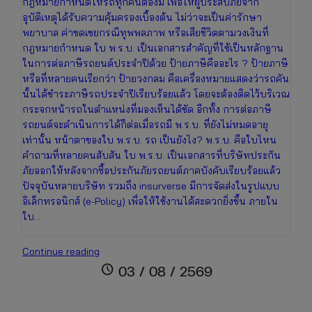
กฎหมายกำหนดให้รถทุกคันต้องมี เพื่อให้ผู้ประสบภัยจาก
อุบัติเหตุได้รับความคุ้มครองเบื้องต้น ไม่ว่าจะเป็นค่ารักษา
พยาบาล ค่าชดเชยกรณีทุพพลภาพ หรือเสียชีวิตตามวงเงินที่
กฎหมายกำหนด ใบ พ.ร.บ. เป็นเอกสารสำคัญที่ใช้เป็นหลักฐาน
ในการต่อภาษีรถยนต์ประจำปีด้วย ป้ายภาษีคืออะไร ? ป้ายภาษี
หรือที่หลายคนเรียกว่า ป้ายวงกลม คือเครื่องหมายแสดงว่ารถคัน
นั้นได้ชำระภาษีรถประจำปีเรียบร้อยแล้ว โดยจะต้องติดไว้บริเวณ
กระจกหน้ารถในตำแหน่งที่มองเห็นได้ชัด อีกทั้ง การต่อภาษี
รถยนต์จะดำเนินการได้ก็ต่อเมื่อรถมี พ.ร.บ. ที่ยังไม่หมดอายุ
เท่านั้น หน้าตาของใบ พ.ร.บ. รถ เป็นยังไง? พ.ร.บ. คือใบไหน
คำถามที่หลายคนสับสัน ใบ พ.ร.บ. เป็นเอกสารที่บริษัทประกัน
ภัยออกให้หลังจากซื้อประกันภัยรถยนต์ภาคบังคับเรียบร้อยแล้ว
ปัจจุบันหลายบริษัท รวมถึง insurverse มีการจัดส่งในรูปแบบ
อิเล็กทรอนิกส์ (e-Policy) เพื่อให้ใช้งานได้สะดวกยิ่งขึ้น ภายใน
ใบ…
ใบ
Continue reading
พ.ร.บ.
schedule
03 / 08 / 2569
คือ
อะไร?