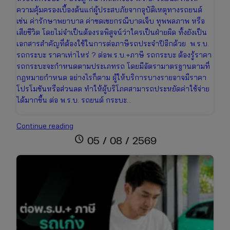
ความคุ้มครองเบื้องต้นแก่ผู้ประสบภัยจากอุบัติเหตุทางรถยนต์
เช่น ค่ารักษาพยาบาล ค่าชดเชยกรณีบาดเจ็บ ทุพพลภาพ หรือ
เสียชีวิต โดยไม่จำเป็นต้องรอพิสูจน์ว่าใครเป็นฝ่ายผิด ทั้งยังเป็น
เอกสารสำคัญที่ต้องใช้ในการต่อภาษีรถประจำปีอีกด้วย พ.ร.บ.
รถกระบะ ราคาเท่าไหร่ ? ต่อพ.ร.บ.+ภาษี รถกระบะ ต้องรู้ราคา
รถกระบะจะกำหนดตามประเภทรถ โดยมีอัตรามาตรฐานตามที่
กฎหมายกำหนด อย่างไรก็ตาม ผู้ให้บริการบางรายอาจมีราคา
โปรโมชันหรือส่วนลด ทำให้ผู้บริโภคสามารถประหยัดค่าใช้จ่าย
ได้มากขึ้น ต่อ พ.ร.บ. รถยนต์ กระบะ…
ต่อพ.ร.บ.+ภาษี
Continue reading
รถ
schedule
05 / 08 / 2569
กระบะ
ราคา
เช็
กง่าย
ต่อ
ออนไลน์
ได้
ทันที