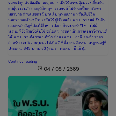
รถยนต์ทุกคันต้องมีตามกฎหมาย เพื่อให้ความคุ้มครองเบื้องต้น
แก่ผู้ประสบภัยจากอุบัติเหตุทางรถยนต์ ไม่ว่าจะเป็นค่ารักษา
พยาบาล ค่าชดเชยกรณีบาดเจ็บ ทุพพลภาพ หรือเสียชีวิต
นอกจากจะเป็นหลักประกันให้ผู้ใช้รถแล้ว พ.ร.บ. รถยนต์ ยังเป็น
เอกสารสำคัญที่ต้องใช้ในการต่อภาษีรถประจำปี หากไม่มี
พ.ร.บ. ที่ยังมีผลบังคับใช้ จะไม่สามารถดำเนินการต่อภาษีรถยนต์
ได้ พ.ร.บ. รถเก๋ง ราคาเท่าไหร่? ต่อพ.ร.บ.+ภาษี รถเก๋ง ราคา
สำหรับ รถเก๋งส่วนบุคคลไม่เกิน 7 ที่นั่ง ตามอัตรามาตรฐานอยู่ที่
ประมาณ 645 บาทต่อปี (รวมอากรและภาษีแล้ว)…
ต่อพ.ร.บ.+ภาษี
Continue reading
รถ
schedule
04 / 08 / 2569
เก๋ง
ราคา
เท่า
ไหร่
เช็ก
ข้อมูล
ล่าสุด
เพื่อ