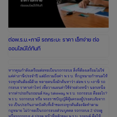
ต่อพ.ร.บ.+ภาษี รถกระบะ ราคา เช็กง่าย ต่อ
ออนไลน์ได้ทันที
หากคุณกำลังเตรียมต่อทะเบียนรถกระบะ สิ่งที่ต้องเตรียมไม่ใช่
แค่ค่าภาษีประจำปี แต่ยังรวมถึงค่า พ.ร.บ. ที่กฎหมายกำหนดให้
รถทุกคันต้องมีด้วย หลายคนจึงมักค้นหาว่า ต่อพ.ร.บ.+ภาษี รถ
กระบะ ราคาเท่าไหร่ เพื่อวางแผนค่าใช้จ่ายล่วงหน้า นอกเหนือ
จากค่าประกันรถยนต์ Key takeway พ.ร.บ. รถกระบะ คืออะไร?
พ.ร.บ. รถกระบะ หรือ พระราชบัญญัติคุ้มครองผู้ประสบภัยจาก
รถ เป็นประกันภาคบังคับที่เจ้าของรถทุกคันต้องจัดทำตาม
กฎหมาย ไม่ว่าจะเป็นรถกระบะส่วนบุคคล รถกระบะ 2 ประตู
หรือรถกระบะ 4 ประตู หน้าที่หลักของ พ.ร.บ. รถยนต์ คือให้