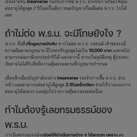
Insurverse
เรื่องง่ายขึ้น
รองรับการซื้อ พ.ร.บ. ล่วงหน้า พร้อมให้คุณ
ต่ออายุได้สูงสุด 2 ปีในครั้งเดียว หมดปัญหาเรื่องลืมต่อ พ.ร.บ. ไปได้
เลย!
ถ้าไม่ต่อ พ.ร.บ. จะมีโทษยังไง ?
ที่กฎหมายบังคับ
พ.ร.บ. คือสิ่ง
หากไม่ต่อ พ.ร.บ. รถยนต์ เจ้าของรถมี
10,000 บาท
ความผิดตามกฎหมาย มีโทษปรับสูงสุดไม่เกิน
และจะไม่
สามารถต่อภาษีรถประจำปีได้ นอกจากนี้ หากเกิดอุบัติเหตุ ผู้ประสบ
ภัยอาจไม่ได้รับสิทธิความคุ้มครองตามที่กฎหมายกำหนด
insurverse
เพื่อหลีกเลี่ยงปัญหาดังกล่าว
รองรับการซื้อ พ.ร.บ. ล่วง
2 ปีในครั้งเดียว
หน้า และสามารถต่ออายุได้สูงสุด
ช่วยให้วางแผนการ
ต่ออายุได้สะดวก และอุ่นใจว่าความคุ้มครองจะต่อเนื่อง
ทำไมต้องรู้เลขกรมธรรม์ของ
พ.ร.บ.
ช่วยให้ดำเนินการต่าง ๆ ได้สะดวก เพราะ
การรู้เลขกรมธรรม์จะ
เลข