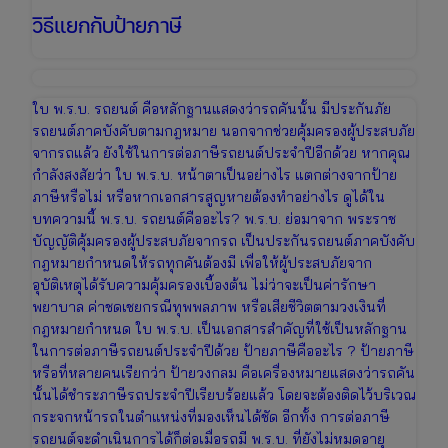
วิธีแยกกับป้ายภาษี
ใบ พ.ร.บ. รถยนต์ คือหลักฐานแสดงว่ารถคันนั้น มีประกันภัย
รถยนต์ภาคบังคับตามกฎหมาย นอกจากช่วยคุ้มครองผู้ประสบภัย
จากรถแล้ว ยังใช้ในการต่อภาษีรถยนต์ประจำปีอีกด้วย หากคุณ
กำลังสงสัยว่า ใบ พ.ร.บ. หน้าตาเป็นอย่างไร แตกต่างจากป้าย
ภาษีหรือไม่ หรือหากเอกสารสูญหายต้องทำอย่างไร ดูได้ใน
บทความนี้ พ.ร.บ. รถยนต์คืออะไร? พ.ร.บ. ย่อมาจาก พระราช
บัญญัติคุ้มครองผู้ประสบภัยจากรถ เป็นประกันรถยนต์ภาคบังคับ
กฎหมายกำหนดให้รถทุกคันต้องมี เพื่อให้ผู้ประสบภัยจาก
อุบัติเหตุได้รับความคุ้มครองเบื้องต้น ไม่ว่าจะเป็นค่ารักษา
พยาบาล ค่าชดเชยกรณีทุพพลภาพ หรือเสียชีวิตตามวงเงินที่
กฎหมายกำหนด ใบ พ.ร.บ. เป็นเอกสารสำคัญที่ใช้เป็นหลักฐาน
ในการต่อภาษีรถยนต์ประจำปีด้วย ป้ายภาษีคืออะไร ? ป้ายภาษี
หรือที่หลายคนเรียกว่า ป้ายวงกลม คือเครื่องหมายแสดงว่ารถคัน
นั้นได้ชำระภาษีรถประจำปีเรียบร้อยแล้ว โดยจะต้องติดไว้บริเวณ
กระจกหน้ารถในตำแหน่งที่มองเห็นได้ชัด อีกทั้ง การต่อภาษี
รถยนต์จะดำเนินการได้ก็ต่อเมื่อรถมี พ.ร.บ. ที่ยังไม่หมดอายุ