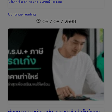
ได้มากขึ้น ต่อ พ.ร.บ. รถยนต์ กระบะ…
ต่อพ.ร.บ.+ภาษี
Continue reading
รถ
schedule
05 / 08 / 2569
กระบะ
ราคา
เช็
กง่าย
ต่อ
ออนไลน์
ได้
ทันที
ต่อพ.ร.บ.+ภาษี รถเก๋ง ราคาเท่าไหร่ เช็กข้อมูล