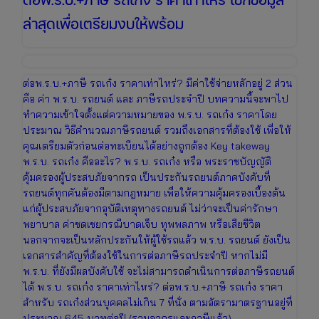
ล่าสุดเพื่อเตรียมงบให้พร้อม
ต่อพ.ร.บ.+ภาษี รถเก๋ง ราคาเท่าไหร่? มีค่าใช้จ่ายหลักอยู่ 2 ส่วน
คือ ค่า พ.ร.บ. รถยนต์ และ ภาษีรถประจำปี บทความนี้จะพาไป
ทำความเข้าใจตั้งแต่ความหมายของ พ.ร.บ. รถเก๋ง ราคาโดย
ประมาณ วิธีคำนวณภาษีรถยนต์ รวมถึงเอกสารที่ต้องใช้ เพื่อให้
คุณเตรียมตัวก่อนต่อทะเบียนได้อย่างถูกต้อง Key takeway
พ.ร.บ. รถเก๋ง คืออะไร? พ.ร.บ. รถเก๋ง หรือ พระราชบัญญัติ
คุ้มครองผู้ประสบภัยจากรถ เป็นประกันรถยนต์ภาคบังคับที่
รถยนต์ทุกคันต้องมีตามกฎหมาย เพื่อให้ความคุ้มครองเบื้องต้น
แก่ผู้ประสบภัยจากอุบัติเหตุทางรถยนต์ ไม่ว่าจะเป็นค่ารักษา
พยาบาล ค่าชดเชยกรณีบาดเจ็บ ทุพพลภาพ หรือเสียชีวิต
นอกจากจะเป็นหลักประกันให้ผู้ใช้รถแล้ว พ.ร.บ. รถยนต์ ยังเป็น
เอกสารสำคัญที่ต้องใช้ในการต่อภาษีรถประจำปี หากไม่มี
พ.ร.บ. ที่ยังมีผลบังคับใช้ จะไม่สามารถดำเนินการต่อภาษีรถยนต์
ได้ พ.ร.บ. รถเก๋ง ราคาเท่าไหร่? ต่อพ.ร.บ.+ภาษี รถเก๋ง ราคา
สำหรับ รถเก๋งส่วนบุคคลไม่เกิน 7 ที่นั่ง ตามอัตรามาตรฐานอยู่ที่
ประมาณ 645 บาทต่อปี (รวมอากรและภาษีแล้ว)…