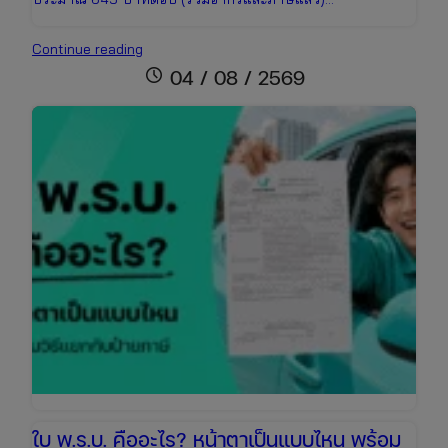
ต่อพ.ร.บ.+ภาษี
Continue reading
รถ
schedule
04 / 08 / 2569
เก๋ง
ราคา
เท่า
ไหร่
เช็ก
ข้อมูล
ล่าสุด
เพื่อ
เตรียม
งบ
ให้
พร้อม
ใบ พ.ร.บ. คืออะไร? หน้าตาเป็นแบบไหน พร้อม