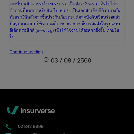
เท่านั้น หน้าตาของใบ พ.ร.บ. รถ เป็นยังไง? พ.ร.บ. คือใบไหน
คำถามที่หลายคนสับสัน ใบ พ.ร.บ. เป็นเอกสารที่บริษัทประกัน
ภัยออกให้หลังจากซื้อประกันภัยรถยนต์ภาคบังคับเรียบร้อยแล้ว
ปัจจุบันหลายบริษัท รวมถึง insurverse มีการจัดส่งในรูปแบบ
อิเล็กทรอนิกส์ (e-Policy) เพื่อให้ใช้งานได้สะดวกยิ่งขึ้น ภายใน
ใบ…
ใบ
Continue reading
พ.ร.บ.
schedule
03 / 08 / 2569
คือ
อะไร?
หน้าตา
เป็น
แบบ
ไหน
พร้อม
วิธี
แยก
กับ
02​ 842 9899
ป้าย