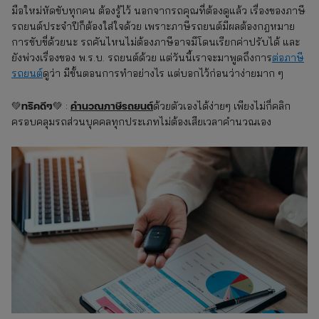
มือใหม่หัดขับทุกคน ต้องรู้ไว้ นอกจากรถคุณที่ต้องดูแล้ว เรื่องของภาษี
รถยนต์ประจำปีก็ต้องใส่ใจด้วย เพราะภาษีรถยนต์มีผลต้องกฎหมาย
การขับขี่ด้วยนะ รถคันไหนไม่ต้องภาษีอาจมีโดนเรียกค่าปรับได้ และ
ยังพ่วงเรื่องของ พ.ร.บ. รถยนต์ด้วย แต่วันนี้เราจะมาพูดถึงการ
ต่อภาษี
รถยนต์
ดูว่า มีขั้นตอนการทำอย่างไร แต่บอกไว้ก่อนว่าง่ายมาก ๆ
ทริคดีๆ
คํานวณภาษีรถยนต์
💚
💚 :
ด้วยตัวเองได้ง่ายๆ เพียงไม่กี่คลิก
ครอบคลุมรถส่วนบุคคลทุกประเภทไม่ต้องเสียเวลาคำนวณเอง