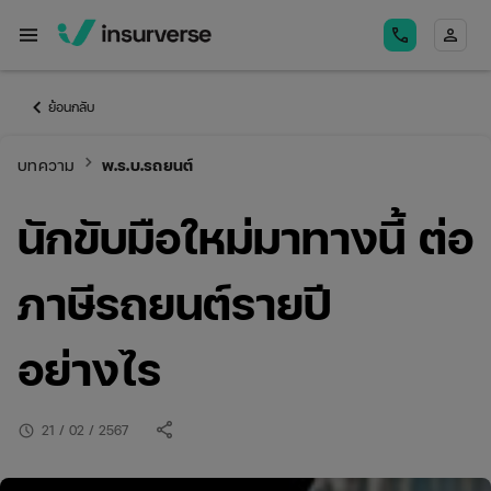
menu
call
person
keyboard_arrow_left
ย้อนกลับ
keyboard_arrow_right
บทความ
พ.ร.บ.รถยนต์
นักขับมือใหม่มาทางนี้ ต่อ
ภาษีรถยนต์รายปี
อย่างไร
share
schedule
21 / 02 / 2567