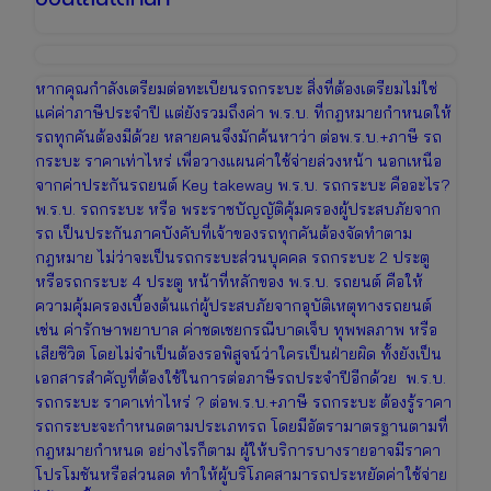
หากคุณกำลังเตรียมต่อทะเบียนรถกระบะ สิ่งที่ต้องเตรียมไม่ใช่
แค่ค่าภาษีประจำปี แต่ยังรวมถึงค่า พ.ร.บ. ที่กฎหมายกำหนดให้
รถทุกคันต้องมีด้วย หลายคนจึงมักค้นหาว่า ต่อพ.ร.บ.+ภาษี รถ
กระบะ ราคาเท่าไหร่ เพื่อวางแผนค่าใช้จ่ายล่วงหน้า นอกเหนือ
จากค่าประกันรถยนต์ Key takeway พ.ร.บ. รถกระบะ คืออะไร?
พ.ร.บ. รถกระบะ หรือ พระราชบัญญัติคุ้มครองผู้ประสบภัยจาก
รถ เป็นประกันภาคบังคับที่เจ้าของรถทุกคันต้องจัดทำตาม
กฎหมาย ไม่ว่าจะเป็นรถกระบะส่วนบุคคล รถกระบะ 2 ประตู
หรือรถกระบะ 4 ประตู หน้าที่หลักของ พ.ร.บ. รถยนต์ คือให้
ความคุ้มครองเบื้องต้นแก่ผู้ประสบภัยจากอุบัติเหตุทางรถยนต์
เช่น ค่ารักษาพยาบาล ค่าชดเชยกรณีบาดเจ็บ ทุพพลภาพ หรือ
เสียชีวิต โดยไม่จำเป็นต้องรอพิสูจน์ว่าใครเป็นฝ่ายผิด ทั้งยังเป็น
เอกสารสำคัญที่ต้องใช้ในการต่อภาษีรถประจำปีอีกด้วย พ.ร.บ.
รถกระบะ ราคาเท่าไหร่ ? ต่อพ.ร.บ.+ภาษี รถกระบะ ต้องรู้ราคา
รถกระบะจะกำหนดตามประเภทรถ โดยมีอัตรามาตรฐานตามที่
กฎหมายกำหนด อย่างไรก็ตาม ผู้ให้บริการบางรายอาจมีราคา
โปรโมชันหรือส่วนลด ทำให้ผู้บริโภคสามารถประหยัดค่าใช้จ่าย