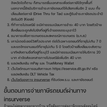
จังหวัดใดก็ตาม ก็สามารถยื่นเอกสารเพื่อต่อภาษีได้ทุกพื้นที่
นอกจากนี้ยังมีบริการชำระภาษีรถยนต์ให้เลือกเพิ่มอีก 2 แบบ ทั้ง
เลื่อนล้อต่อภาษี (Drive Thru for Tax) และตู้รับชำระภาษีรถประจำปี
อัตโนมัติ (Kiosk)
ที่ทำการไปรษณีย์ จะมีค่าธรรมเนียมการชำระ 40 บาท โดยตัวป้าย
สี่เหลี่ยมจะถูกส่งไปยังที่อยู่ที่เจ้าของรถระบุเอาไว้
ธนาคารเพื่อการเกษตรและสหกรณ์การเกษตร (ธ.ก.ส.)
เคาน์เตอร์เซอร์วิสทั่วประเทศ ต่อได้เฉพาะรถยนต์ที่อายุไม่เกิน 7 ปี
และรถจักรยานยนต์ที่อายุไม่เกิน 5 ปี โดยตัวป้ายสี่เหลี่ยมจะส่งตาม
มาทีหลังตามชื่อที่อยู่ที่ระบุไว้ และมีค่าธรรมเนียมการให้บริการ 20
บาท ค่าจัดส่งเอกสารทางไปรษณีย์เพิ่มอีก 40 บาท
แอปพลิเคชัน mPay และ TrueMoney Wallet
เว็บไซต์กรมการขนส่งทางบก https://eservice.dlt.go.th/ หรือ
แอปพลิเคชัน DLT Vehicle Tax
เว็บไซต์ของทาง insurverse
ที่รับต่อพ.ร.บ. และภาษีรถยนต์
ขั้นตอนการจ่ายภาษีรถยนต์ผ่านทาง
insurverse
ถ้าคุณไม่สะดวกออกจากบ้าน หรือต้องการต่อภาษีรถยนต์ออนไลน์