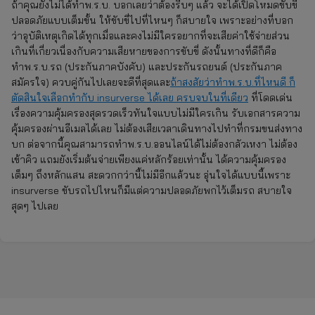
ถ้าคุณยังไม่ได้ทำพ.ร.บ. บอกเลยว่าต้องรีบๆ แล้ว จะได้เปิดโหมดขับขี่
ปลอดภัยแบบเต็มขั้น ให้ขับขี่ไปที่ไหนๆ ก็สบายใจ เพราะอย่างที่บอก
ว่าอุบัติเหตุเกิดได้ทุกเมื่อและคงไม่มีใครอยากที่จะเสียค่าใช้จ่ายส่วน
เกินที่เกี่ยวเนื่องกับความเสียหายของการขับขี่ ดังนั้นทางที่ดีก็คือ
ทำพ.ร.บ.รถ (ประกันภาคบังคับ) และประกันรถยนต์ (ประกันภาค
สมัครใจ) ควบคู่กันไปเลยจะดีที่สุดและ
ถ้าสงสัยว่าทำพ.ร.บ.ที่ไหนดี ก็
ตัดสินใจเลือกทำกับ insurverse ได้เลย ครบจบในที่เดียว
ที่โดดเด่น
เรื่องความคุ้มครองสุดรวดเร็วทันใจแบบไม่มีใครเกิน รับเอกสารความ
คุ้มครองผ่านอีเมลได้เลย ไม่ต้องเสียเวลาเดินทางไปทำที่กรมขนส่งทาง
บก ต่อจากนี้คุณสามารถทำพ.ร.บ.ออนไลน์ได้ไม่ต้องกลัวเหงา ไม่ต้อง
เข้าคิว แถมยังเริ่มต้นจ่ายเพียงแค่หลักร้อยเท่านั้น ได้ความคุ้มครอง
เต็มๆ ถึงหลักแสน สะดวกกว่านี้ไม่มีอีกแล้วนะ อุ่นใจได้แบบนี้เพราะ
insurverse ขับรถไปไหนก็มีแต่ความปลอดภัยพกไว้เต็มรถ สบายใจ
สุดๆ ไปเลย