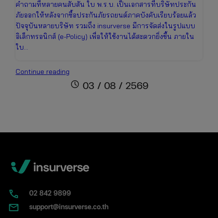
คำถามที่หลายคนสับสัน ใบ พ.ร.บ. เป็นเอกสารที่บริษัทประกัน
ภัยออกให้หลังจากซื้อประกันภัยรถยนต์ภาคบังคับเรียบร้อยแล้ว
ปัจจุบันหลายบริษัท รวมถึง insurverse มีการจัดส่งในรูปแบบ
อิเล็กทรอนิกส์ (e-Policy) เพื่อให้ใช้งานได้สะดวกยิ่งขึ้น ภายใน
ใบ…
ใบ
Continue reading
พ.ร.บ.
schedule
03 / 08 / 2569
คือ
อะไร?
หน้าตา
เป็น
แบบ
ไหน
พร้อม
วิธี
แยก
กับ
02​ 842 9899
ป้าย
support@insurverse.co.th
ภาษี