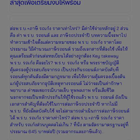
ล่าสุดเพื่อเตรียมงบให้พร้อม
ต่อพ.ร.บ.+ภาษี รถเก๋ง ราคาเท่าไหร่? มีค่าใช้จ่ายหลักอยู่ 2 ส่วน
คือ ค่า พ.ร.บ. รถยนต์ และ ภาษีรถประจำปี บทความนี้จะพาไป
ทำความเข้าใจตั้งแต่ความหมายของ พ.ร.บ. รถเก๋ง ราคาโดย
ประมาณ วิธีคำนวณภาษีรถยนต์ รวมถึงเอกสารที่ต้องใช้ เพื่อให้
คุณเตรียมตัวก่อนต่อทะเบียนได้อย่างถูกต้อง Key takeway
พ.ร.บ. รถเก๋ง คืออะไร? พ.ร.บ. รถเก๋ง หรือ พระราชบัญญัติ
คุ้มครองผู้ประสบภัยจากรถ เป็นประกันรถยนต์ภาคบังคับที่
รถยนต์ทุกคันต้องมีตามกฎหมาย เพื่อให้ความคุ้มครองเบื้องต้น
แก่ผู้ประสบภัยจากอุบัติเหตุทางรถยนต์ ไม่ว่าจะเป็นค่ารักษา
พยาบาล ค่าชดเชยกรณีบาดเจ็บ ทุพพลภาพ หรือเสียชีวิต
นอกจากจะเป็นหลักประกันให้ผู้ใช้รถแล้ว พ.ร.บ. รถยนต์ ยังเป็น
เอกสารสำคัญที่ต้องใช้ในการต่อภาษีรถประจำปี หากไม่มี
พ.ร.บ. ที่ยังมีผลบังคับใช้ จะไม่สามารถดำเนินการต่อภาษีรถยนต์
ได้ พ.ร.บ. รถเก๋ง ราคาเท่าไหร่? ต่อพ.ร.บ.+ภาษี รถเก๋ง ราคา
สำหรับ รถเก๋งส่วนบุคคลไม่เกิน 7 ที่นั่ง ตามอัตรามาตรฐานอยู่ที่
ประมาณ 645 บาทต่อปี (รวมอากรและภาษีแล้ว)…