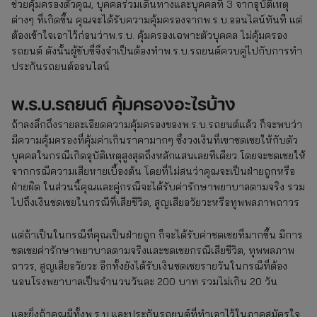
ช่วยคุ้มครองตัวคุณ, บุคคลร่วมเดินทางและบุคคลที่ 3 จากอุบัติเหตุ
ต่างๆ ที่เกิดขึ้น คุณจะได้รับความคุ้มครองจากพ.ร.บ.ออนไลน์ทันที แต่
ต้องเข้าใจเอาไว้ก่อนว่าพ.ร.บ. คุ้มครองเฉพาะตัวบุคคล ไม่คุ้มครอง
รถยนต์ ดังนั้นผู้ขับขี่จึงจำเป็นต้องทำพ.ร.บ.รถยนต์ควบคู่ไปกับการทำ
ประกันรถยนต์ออนไลน์
พ.ร.บ.รถยนต์ คุ้มครองอะไรบ้าง
ถ้าลงลึกถึงรายละเอียดความคุ้มครองของพ.ร.บ.รถยนต์แล้ว ก็จะพบว่า
มีความคุ้มครองที่คุ้มค่าเกินราคามากๆ ซึ่งวงเงินที่เขาชดเชยให้กับตัว
บุคคลในกรณีเกิดอุบัติเหตุสูงสุดถึงหลักแสนเลยทีเดียว โดยจะชดเชยให้
จากกรณีความเสียหายเบื้องต้น โดยที่ไม่สนว่าคุณจะเป็นฝ่ายถูกหรือ
ฝ่ายผิด ในส่วนนี้คุณและคู่กรณีจะได้รับค่ารักษาพยาบาลตามจริง รวม
ไปถึงเงินชดเชยในกรณีที่เสียชีวิต, สูญเสียอวัยวะหรือทุพพลภาพถาวร
แต่ถ้าเป็นในกรณีที่คุณเป็นฝ่ายถูก ก็จะได้รับค่าชดเชยที่มากขึ้น มีการ
ชดเชยค่ารักษาพยาบาลตามจริงและชดเชยกรณีเสียชีวิต, ทุพพลภาพ
ถาวร, สูญเสียอวัยวะ อีกทั้งยังได้รับเงินชดเชยรายวันในกรณีที่ต้อง
นอนโรงพยาบาลเป็นจำนวนวันละ 200 บาท รวมไม่เกิน 20 วัน
และยิ่งถ้าคุณมีทั้งพ.ร.บ.และประกันรถยนต์ที่ทำเอาไว้ในภาคสมัครใจ