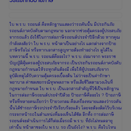
ใบ พ.ร.บ. รถยนต์ คือหลักฐานแสดงว่ารถคันนั้น มีประกันภัย
รถยนต์ภาคบังคับตามกฎหมาย นอกจากช่วยคุ้มครองผู้ประสบภัย
จากรถแล้ว ยังใช้ในการต่อภาษีรถยนต์ประจำปีอีกด้วย หากคุณ
กำลังสงสัยว่า ใบ พ.ร.บ. หน้าตาเป็นอย่างไร แตกต่างจากป้าย
ภาษีหรือไม่ หรือหากเอกสารสูญหายต้องทำอย่างไร ดูได้ใน
บทความนี้ พ.ร.บ. รถยนต์คืออะไร? พ.ร.บ. ย่อมาจาก พระราช
บัญญัติคุ้มครองผู้ประสบภัยจากรถ เป็นประกันรถยนต์ภาคบังคับ
กฎหมายกำหนดให้รถทุกคันต้องมี เพื่อให้ผู้ประสบภัยจาก
อุบัติเหตุได้รับความคุ้มครองเบื้องต้น ไม่ว่าจะเป็นค่ารักษา
พยาบาล ค่าชดเชยกรณีทุพพลภาพ หรือเสียชีวิตตามวงเงินที่
กฎหมายกำหนด ใบ พ.ร.บ. เป็นเอกสารสำคัญที่ใช้เป็นหลักฐาน
ในการต่อภาษีรถยนต์ประจำปีด้วย ป้ายภาษีคืออะไร ? ป้ายภาษี
หรือที่หลายคนเรียกว่า ป้ายวงกลม คือเครื่องหมายแสดงว่ารถคัน
นั้นได้ชำระภาษีรถประจำปีเรียบร้อยแล้ว โดยจะต้องติดไว้บริเวณ
กระจกหน้ารถในตำแหน่งที่มองเห็นได้ชัด อีกทั้ง การต่อภาษี
รถยนต์จะดำเนินการได้ก็ต่อเมื่อรถมี พ.ร.บ. ที่ยังไม่หมดอายุ
เท่านั้น หน้าตาของใบ พ.ร.บ. รถ เป็นยังไง? พ.ร.บ. คือใบไหน