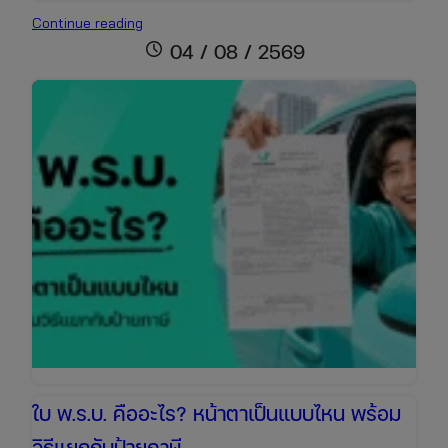
ต่อพ.ร.บ.+ภาษี
Continue reading
รถ
schedule
04 / 08 / 2569
เก๋ง
ราคา
เท่า
ไหร่
เช็ก
ข้อมูล
ล่าสุด
เพื่อ
เตรียม
งบ
ให้
พร้อม
ใบ พ.ร.บ. คืออะไร? หน้าตาเป็นแบบไหน พร้อม
วิธีแยกกับป้ายภาษี