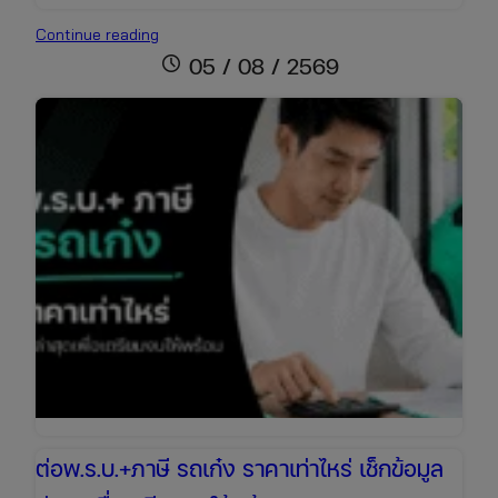
ต่อพ.ร.บ.+ภาษี
Continue reading
รถ
schedule
05 / 08 / 2569
กระบะ
ราคา
เช็
กง่าย
ต่อ
ออนไลน์
ได้
ทันที
ต่อพ.ร.บ.+ภาษี รถเก๋ง ราคาเท่าไหร่ เช็กข้อมูล