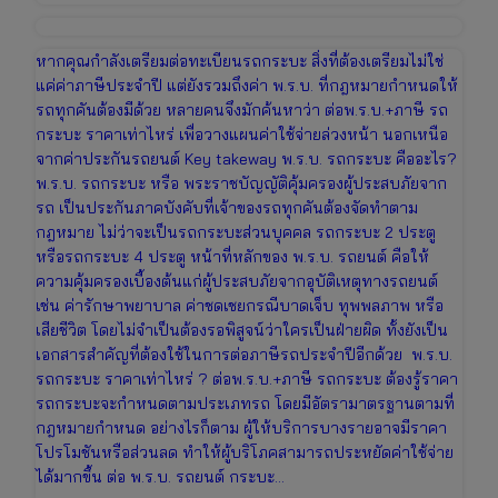
หากคุณกำลังเตรียมต่อทะเบียนรถกระบะ สิ่งที่ต้องเตรียมไม่ใช่
แค่ค่าภาษีประจำปี แต่ยังรวมถึงค่า พ.ร.บ. ที่กฎหมายกำหนดให้
รถทุกคันต้องมีด้วย หลายคนจึงมักค้นหาว่า ต่อพ.ร.บ.+ภาษี รถ
กระบะ ราคาเท่าไหร่ เพื่อวางแผนค่าใช้จ่ายล่วงหน้า นอกเหนือ
จากค่าประกันรถยนต์ Key takeway พ.ร.บ. รถกระบะ คืออะไร?
พ.ร.บ. รถกระบะ หรือ พระราชบัญญัติคุ้มครองผู้ประสบภัยจาก
รถ เป็นประกันภาคบังคับที่เจ้าของรถทุกคันต้องจัดทำตาม
กฎหมาย ไม่ว่าจะเป็นรถกระบะส่วนบุคคล รถกระบะ 2 ประตู
หรือรถกระบะ 4 ประตู หน้าที่หลักของ พ.ร.บ. รถยนต์ คือให้
ความคุ้มครองเบื้องต้นแก่ผู้ประสบภัยจากอุบัติเหตุทางรถยนต์
เช่น ค่ารักษาพยาบาล ค่าชดเชยกรณีบาดเจ็บ ทุพพลภาพ หรือ
เสียชีวิต โดยไม่จำเป็นต้องรอพิสูจน์ว่าใครเป็นฝ่ายผิด ทั้งยังเป็น
เอกสารสำคัญที่ต้องใช้ในการต่อภาษีรถประจำปีอีกด้วย พ.ร.บ.
รถกระบะ ราคาเท่าไหร่ ? ต่อพ.ร.บ.+ภาษี รถกระบะ ต้องรู้ราคา
รถกระบะจะกำหนดตามประเภทรถ โดยมีอัตรามาตรฐานตามที่
กฎหมายกำหนด อย่างไรก็ตาม ผู้ให้บริการบางรายอาจมีราคา
โปรโมชันหรือส่วนลด ทำให้ผู้บริโภคสามารถประหยัดค่าใช้จ่าย
ได้มากขึ้น ต่อ พ.ร.บ. รถยนต์ กระบะ…