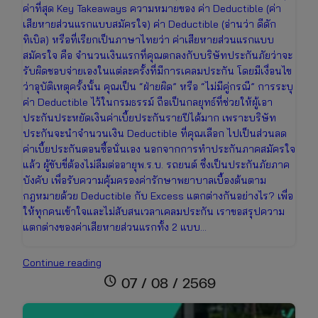
ค่าที่สุด Key Takeaways ความหมายของ ค่า Deductible (ค่า
เสียหายส่วนแรกแบบสมัครใจ) ค่า Deductible (อ่านว่า ดีดัก
ทิเบิล) หรือที่เรียกเป็นภาษาไทยว่า ค่าเสียหายส่วนแรกแบบ
สมัครใจ คือ จำนวนเงินแรกที่คุณตกลงกับบริษัทประกันภัยว่าจะ
รับผิดชอบจ่ายเองในแต่ละครั้งที่มีการเคลมประกัน โดยมีเงื่อนไข
ว่าอุบัติเหตุครั้งนั้น คุณเป็น “ฝ่ายผิด” หรือ “ไม่มีคู่กรณี” การระบุ
ค่า Deductible ไว้ในกรมธรรม์ ถือเป็นกลยุทธ์ที่ช่วยให้ผู้เอา
ประกันประหยัดเงินค่าเบี้ยประกันรายปีได้มาก เพราะบริษัท
ประกันจะนำจำนวนเงิน Deductible ที่คุณเลือก ไปเป็นส่วนลด
ค่าเบี้ยประกันตอนซื้อนั่นเอง นอกจากการทำประกันภาคสมัครใจ
แล้ว ผู้ขับขี่ต้องไม่ลืมต่ออายุพ.ร.บ. รถยนต์ ซึ่งเป็นประกันภัยภาค
บังคับ เพื่อรับความคุ้มครองค่ารักษาพยาบาลเบื้องต้นตาม
กฎหมายด้วย Deductible กับ Excess แตกต่างกันอย่างไร? เพื่อ
ให้ทุกคนเข้าใจและไม่สับสนเวลาเคลมประกัน เราขอสรุปความ
แตกต่างของค่าเสียหายส่วนแรกทั้ง 2 แบบ…
Deductible
Continue reading
คือ
schedule
07 / 08 / 2569
อะไร?
สิ่ง