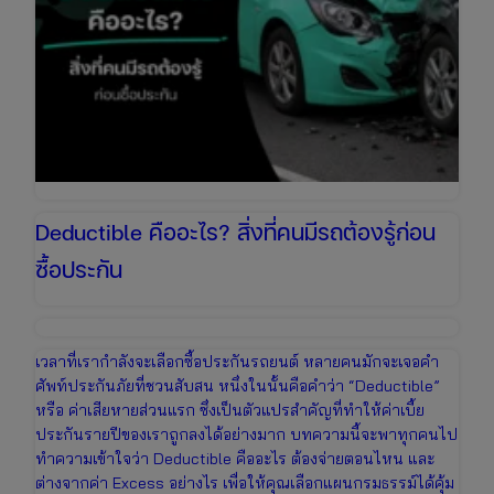
Deductible คืออะไร? สิ่งที่คนมีรถต้องรู้ก่อน
ซื้อประกัน
เวลาที่เรากำลังจะเลือกซื้อประกันรถยนต์ หลายคนมักจะเจอคำ
ศัพท์ประกันภัยที่ชวนสับสน หนึ่งในนั้นคือคำว่า “Deductible”
หรือ ค่าเสียหายส่วนแรก ซึ่งเป็นตัวแปรสำคัญที่ทำให้ค่าเบี้ย
ประกันรายปีของเราถูกลงได้อย่างมาก บทความนี้จะพาทุกคนไป
ทำความเข้าใจว่า Deductible คืออะไร ต้องจ่ายตอนไหน และ
ต่างจากค่า Excess อย่างไร เพื่อให้คุณเลือกแผนกรมธรรม์ได้คุ้ม