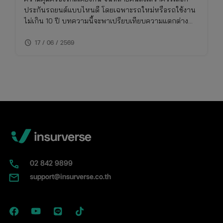
ประกันรถยนต์แบบไหนดี โดยเฉพาะรถใหม่หรือรถใช้งาน
ไม่เกิน 10 ปี บทความนี้จะพาเปรียบเทียบความแตกต่าง
ของประกันชั้น 1 กับ 2+ แบบเจาะลึก พร้อมตารางเปรียบ
schedule
เทียบ ทั้งเรื่องความคุ้มครอง ค่าเบี้ย และความเหมาะสมใน
17 / 06 / 2569
การใช้งาน พร้อมพิกัดเช็กเบี้ยประกันราคาคุ้มค่าในที่เดียว
02​ 842 9899
support@insurverse.co.th