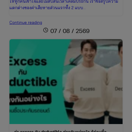
ให้ทุกคนเข้าใจและไม่สับสนเวลาเคลมประกัน เราขอสรุปความ
แตกต่างของค่าเสียหายส่วนแรกทั้ง 2 แบบ…
Deductible
Continue reading
คือ
schedule
07 / 08 / 2569
อะไร?
สิ่ง
ที่
คน
มี
รถ
ต้อง
รู้
ก่อน
ซื้อ
ประกัน
ค่า excess กับ deductible ต่างกันอย่างไร รู้ก่อนซื้อ