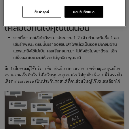
คุ้มครองทันทีหลังจากชำระเงิน
ตั้งค่าคุกกี้
ยอมรับทั้งหมด
เคลมไวทันใจคุณแน่นอน
จากที่เราเคยใช้เจ้าดังๆ มาประมาณ 1-2 เจ้า ถ้าประกันชั้น 1 ขอ
เชียร์ทิพยนะ ตอนนั้นเราถอยชนเสาไฟแล้วเป็นรอย มีเคลมผ่าน
แอพแต่ยังใช้ไม่เป็น เลยเรียกจนท.มา ไม่ถึงชั่วโมงมาถึงละ เช็ก
เสร็จออกใบเคลมให้เลย ไม่จุกจิก พูดจาดี
อีก 1 เสียงของผู้ใช้บริการที่การันตีว่า insurverse พร้อมดูแลคุณด้วย
ความรวดเร็วทันใจ ใส่ใจในทุกเหตุเคลมไว ไม่จุกจิก ดีแบบนี้ใครจะไม่
เลือก insurverse เป็นประกันรถยนต์ที่คนส่วนใหญ่ไว้ใจและเลือกใช้