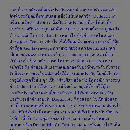
เวลาที่เรากำลังจะเลือกซื้อประกันรถยนต์ หลายคนมักจะเจอคำ
ศัพท์ประกันภัยที่ชวนสับสน หนึ่งในนั้นคือคำว่า “Deductible”
หรือ ค่าเสียหายส่วนแรก ซึ่งเป็นตัวแปรสำคัญที่ทำให้ค่าเบี้ย
ประกันรายปีของเราถูกลงได้อย่างมาก บทความนี้จะพาทุกคนไป
ทำความเข้าใจว่า Deductible คืออะไร ต้องจ่ายตอนไหน และ
ต่างจากค่า Excess อย่างไร เพื่อให้คุณเลือกแผนกรมธรรม์ได้คุ้ม
ค่าที่สุด Key Takeaways ความหมายของ ค่า Deductible (ค่า
เสียหายส่วนแรกแบบสมัครใจ) ค่า Deductible (อ่านว่า ดีดัก
ทิเบิล) หรือที่เรียกเป็นภาษาไทยว่า ค่าเสียหายส่วนแรกแบบ
สมัครใจ คือ จำนวนเงินแรกที่คุณตกลงกับบริษัทประกันภัยว่าจะ
รับผิดชอบจ่ายเองในแต่ละครั้งที่มีการเคลมประกัน โดยมีเงื่อนไข
ว่าอุบัติเหตุครั้งนั้น คุณเป็น “ฝ่ายผิด” หรือ “ไม่มีคู่กรณี” การระบุ
ค่า Deductible ไว้ในกรมธรรม์ ถือเป็นกลยุทธ์ที่ช่วยให้ผู้เอา
ประกันประหยัดเงินค่าเบี้ยประกันรายปีได้มาก เพราะบริษัท
ประกันจะนำจำนวนเงิน Deductible ที่คุณเลือก ไปเป็นส่วนลด
ค่าเบี้ยประกันตอนซื้อนั่นเอง นอกจากการทำประกันภาคสมัครใจ
แล้ว ผู้ขับขี่ต้องไม่ลืมต่ออายุพ.ร.บ. รถยนต์ ซึ่งเป็นประกันภัยภาค
บังคับ เพื่อรับความคุ้มครองค่ารักษาพยาบาลเบื้องต้นตาม
กฎหมายด้วย Deductible กับ Excess แตกต่างกันอย่างไร? เพื่อ