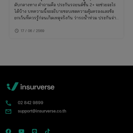
ดับกลางทาง คำถามคือ ประกันรถยนต์ชั้น 2+ จะช่วยอะไร
ได้บ้าง บทความนี้จะอธิบายขอบเขตความคุ้มครองและข้อ
ยกเว้นที่ควรรู้ก่อนเกิดเหตุจริงกัน ว่ารถน้ําท่วม ประกันจ่าย
ไหม รวมถึงวิธีเช็คความคุ้มครองภัยธรรมชาติในกรมธรรม์
schedule
ของคุณ
17 / 06 / 2569
02​ 842 9899
support@insurverse.co.th