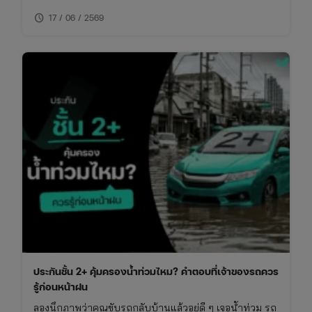
ของประกันชั้น 1 กับ 2+ แบบเจาะลึก พร้อมตารางเปรียบ
schedule
เทียบ ทั้งเรื่องความคุ้มครอง ค่าเบี้ย และความเหมาะสมใน
17 / 06 / 2569
การใช้งาน พร้อมพิกัดเช็กเบี้ยประกันราคาคุ้มค่าในที่เดียว
ประกันชั้น 2+ คุ้มครองน้ำท่วมไหม? คำตอบที่เจ้าของรถควร
รู้ก่อนหน้าฝน
ลองนึกภาพว่าคุณขับรถกลับบ้านแล้วอยู่ดี ๆ เจอน้ำท่วม รถ