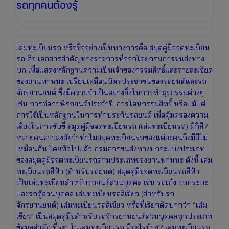
รถทุกคนต้องรู้
เล่มทะเบียนรถ หรือชื่ออย่างเป็นทางการคือ สมุดคู่มือจดทะเบียน
รถ คือ เอกสารสำคัญทางราชการที่ออกโดยกรมการขนส่งทาง
บก เพื่อแสดงหลักฐานความเป็นเจ้าของกรรมสิทธิ์และรายละเอียด
ของยานพาหนะ เปรียบเสมือนบัตรประชาชนของรถยนต์และรถ
จักรยานยนต์ ซึ่งมีความจำเป็นอย่างยิ่งในการทำธุรกรรมต่างๆ
เช่น การต่อภาษีรถยนต์ประจำปี การโอนกรรมสิทธิ์ หรือแม้แต่
การใช้เป็นหลักฐานในการทำประกันรถยนต์ เพื่อคุ้มครองความ
เสี่ยงในการขับขี่ สมุดคู่มือจดทะเบียนรถ (เล่มทะเบียนรถ) มีกี่สี?
หลายคนอาจสงสัยว่าทำไมสมุดทะเบียนรถของแต่ละคนถึงมีสีไม่
เหมือนกัน โดยทั่วไปแล้ว กรมการขนส่งทางบกจะแบ่งประเภท
ของสมุดคู่มือจดทะเบียนรถตามประเภทของยานพาหนะ ดังนี้ เล่ม
ทะเบียนรถสีฟ้า (สำหรับรถยนต์) สมุดคู่มือจดทะเบียนรถสีฟ้า
เป็นเล่มทะเบียนสำหรับรถยนต์ส่วนบุคคล เช่น รถเก๋ง รถกระบะ
และรถตู้ส่วนบุคคล เล่มทะเบียนรถสีเขียว (สำหรับรถ
จักรยานยนต์) เล่มทะเบียนรถสีเขียว หรือที่เรียกติดปากว่า “เล่ม
เขียว” เป็นสมุดคู่มือสำหรับรถจักรยานยนต์ส่วนบุคคลทุกประเภท
ข้อมูลสำคัญที่ระบุในเล่มทะเบียนรถ มีอะไรบ้าง? เล่มทะเบียนรถ