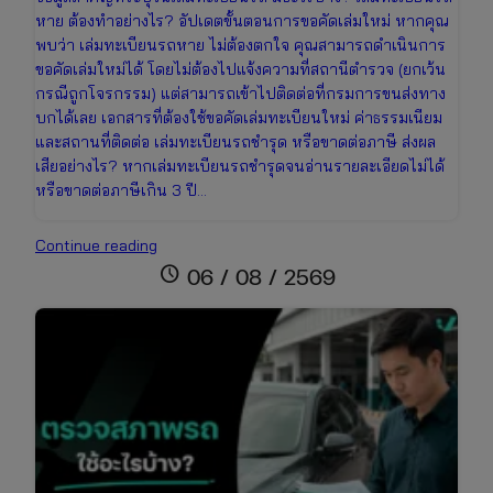
หาย ต้องทำอย่างไร? อัปเดตขั้นตอนการขอคัดเล่มใหม่ หากคุณ
พบว่า เล่มทะเบียนรถหาย ไม่ต้องตกใจ คุณสามารถดำเนินการ
ขอคัดเล่มใหม่ได้ โดยไม่ต้องไปแจ้งความที่สถานีตำรวจ (ยกเว้น
กรณีถูกโจรกรรม) แต่สามารถเข้าไปติดต่อที่กรมการขนส่งทาง
บกได้เลย เอกสารที่ต้องใช้ขอคัดเล่มทะเบียนใหม่ ค่าธรรมเนียม
และสถานที่ติดต่อ เล่มทะเบียนรถชำรุด หรือขาดต่อภาษี ส่งผล
เสียอย่างไร? หากเล่มทะเบียนรถชำรุดจนอ่านรายละเอียดไม่ได้
หรือขาดต่อภาษีเกิน 3 ปี…
เล่ม
Continue reading
ทะเบียน
schedule
06 / 08 / 2569
รถ
คือ
อะไร?
ข้อมูล
สำคัญ
ที่
เจ้าของ
รถ
ทุก