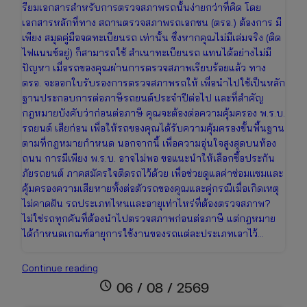
รียมเอกสารสำหรับการตรวจสภาพรถนั้นง่ายกว่าที่คิด โดย
เอกสารหลักที่ทาง สถานตรวจสภาพรถเอกชน (ตรอ.) ต้องการ มี
เพียง สมุดคู่มือจดทะเบียนรถ เท่านั้น ซึ่งหากคุณไม่มีเล่มจริง (ติด
ไฟแนนซ์อยู่) ก็สามารถใช้ สำเนาทะเบียนรถ แทนได้อย่างไม่มี
ปัญหา เมื่อรถของคุณผ่านการตรวจสภาพเรียบร้อยแล้ว ทาง
ตรอ. จะออกใบรับรองการตรวจสภาพรถให้ เพื่อนำไปใช้เป็นหลัก
ฐานประกอบการต่อภาษีรถยนต์ประจำปีต่อไป และที่สำคัญ
กฎหมายบังคับว่าก่อนต่อภาษี คุณจะต้องต่อความคุ้มครอง พ.ร.บ.
รถยนต์ เสียก่อน เพื่อให้รถของคุณได้รับความคุ้มครองขั้นพื้นฐาน
ตามที่กฎหมายกำหนด นอกจากนี้ เพื่อความอุ่นใจสูงสุดบนท้อง
ถนน การมีเพียง พ.ร.บ. อาจไม่พอ ขอแนะนำให้เลือกซื้อประกัน
ภัยรถยนต์ ภาคสมัครใจติดรถไว้ด้วย เพื่อช่วยดูแลค่าซ่อมแซมและ
คุ้มครองความเสียหายทั้งต่อตัวรถของคุณและคู่กรณีเมื่อเกิดเหตุ
ไม่คาดฝัน รถประเภทไหนและอายุเท่าไหร่ที่ต้องตรวจสภาพ?
ไม่ใช่รถทุกคันที่ต้องนำไปตรวจสภาพก่อนต่อภาษี แต่กฎหมาย
ได้กำหนดเกณฑ์อายุการใช้งานของรถแต่ละประเภทเอาไว้…
ตรวจ
Continue reading
สภาพ
schedule
06 / 08 / 2569
รถ