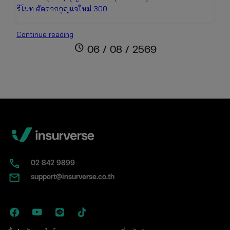
รีโมท ตัดดอกกุญแจใหม่ 300…
กุญแจ
Continue reading
รถ
schedule
06 / 08 / 2569
หาย
ทำ
อย่างไร
ดี?
รวม
วิธี
แก้
ปัญหา
เร่ง
ด่วน
02​ 842 9899
ที่
support@insurverse.co.th
คน
มี
รถ
ต้อง
รู้