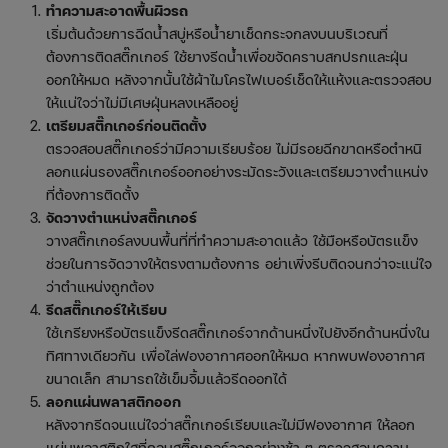
ทำความสะอาดพื้นผิวรถ
เริ่มต้นด้วยการฉีดน้ำสบู่หรือน้ำยาเช็ดกระจกลงบนบริเวณที่
ต้องการติดสติ๊กเกอร์ ใช้ยางรีดน้ำเพื่อขจัดคราบสกปรกและฝุ่น
ออกให้หมด หลังจากนั้นใช้ผ้าไมโครไฟเบอร์เช็ดให้แห้งและตรวจสอบ
ให้แน่ใจว่าไม่มีเศษฝุ่นหลงเหลืออยู่
เตรียมสติ๊กเกอร์ก่อนติดตั้ง
ตรวจสอบสติ๊กเกอร์ว่ามีความเรียบร้อย ไม่มีรอยฉีกขาดหรือตำหนิ
ลอกแผ่นรองสติ๊กเกอร์ออกอย่างระมัดระวังและเตรียมวางตำแหน่ง
ที่ต้องการติดตั้ง
จัดวางตำแหน่งสติ๊กเกอร์
วางสติ๊กเกอร์ลงบนพื้นที่ที่ทำความสะอาดแล้ว ใช้มือหรือบัตรแข็ง
ช่วยในการจัดวางให้ตรงตามต้องการ อย่าเพิ่งรีบติดจนกว่าจะแน่ใจ
ว่าตำแหน่งถูกต้อง
รีดสติ๊กเกอร์ให้เรียบ
ใช้เกรียงหรือบัตรแข็งรีดสติ๊กเกอร์จากด้านหนึ่งไปยังอีกด้านหนึ่งใน
ทิศทางเดียวกัน เพื่อไล่ฟองอากาศออกให้หมด หากพบฟองอากาศ
ขนาดเล็ก สามารถใช้เข็มจิ้มแล้วรีดออกได้
ลอกแผ่นพลาสติกออก
หลังจากรีดจนแน่ใจว่าสติ๊กเกอร์เรียบและไม่มีฟองอากาศ ให้ลอก
แผ่นพลาสติกใสที่คลุมสติ๊กเกอร์ออกอย่างช้า ๆ ตรวจสอบความ