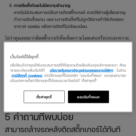
การติดตั้งโดยไม่มีความชำนาญ
หากไม่มีประสบการณ์ในการติดสติ๊กเกอร์ ควรให้ช่างผู้เชี่ยวชาญ
ทำการติดตั้งแทน เพราะการติดตั้งที่ไม่ถูกวิธีอาจทำให้เกิดฟอง
อากาศ รอยย่น หรือการติดที่ไม่เรียบเนียน
ไม่ว่าคุณจะอยากติดสติ๊กเกอร์เพื่อเพิ่มความโดดเด่นหรือบ่งบอกความ
เป็นตัวเองแค่ไหน สิ่งสำคัญคือการทำให้ถูกต้องตามกฎหมายและ
ปลอดภัยสำหรับทุกการเดินทาง
เว็บไซต์นี้ใช้คุกกี้
และถ้าพูดถึงการดูแลรถให้ครอบคลุมทุกมิติ ไม่ใช่แค่การตกแต่ง
เพื่อให้แน่ใจว่าคุณได้รับประสบการณ์ที่ดีที่สุดรวมถึงเพื่อปรับปรุงบริการของเรา ศึกษ
ารายละเอียดเพิ่มเติมได้ที่
นโยบายคุ้มครองข้อมูลส่วนบุคคลของบริษัทฯ
ในส่วน
ภายนอก แต่รวมถึงความคุ้มครองที่ครบถ้วนด้วย insurverse คือคำ
การใช้คุกกี้ (cookies)
เปิดใช้งานคุกกี้โปรดคลิก "ยอมรับทั้งหมด" และคุณสามารถ
ตอบที่ช่วยให้คุณควบคุมแผนประกันได้เอง ซื้อตรง ไม่ต้องผ่านตัวแทน
ปรับแต่งการตั้งค่าใช้งานคุกกี้ได้ตลอดเวลาโดยไปที่ "ตั้งค่าคุกกี้"
และไม่มีค่าใช้จ่ายแอบแฝง ให้คุณมั่นใจได้ว่ารถของคุณจะปลอดภัยทั้ง
ในและนอกเส้นทาง ไม่ว่าจะติดสติ๊กเกอร์เพิ่มสไตล์ หรือ
เช็กเบี้ย
ตั้งค่าคุกกี้
ยอมรับทั้งหมด
ประกันรถยนต์
ที่ตอบโจทย์ ทุกอย่างก็ง่ายเหมือนกัน
5 คำถามที่พบบ่อย
สามารถล้างรถหลังติดสติ๊กเกอร์ได้ทันที