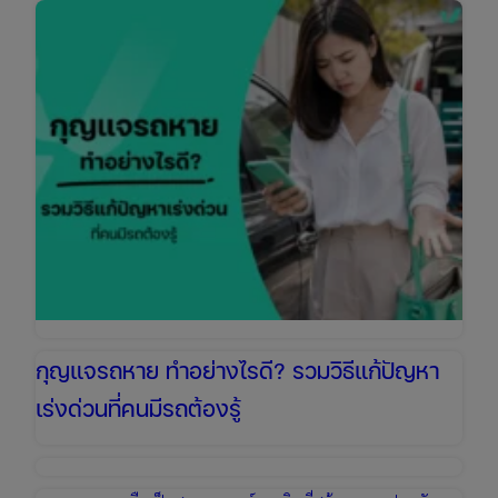
ใช้
อะไร
บ้าง?
เตรียม
เอกสาร
ให้
พร้อม
ก่อน
ไป
ตรอ.
อัปเดต
ล่าสุด
กุญแจรถหาย ทำอย่างไรดี? รวมวิธีแก้ปัญหา
เร่งด่วนที่คนมีรถต้องรู้