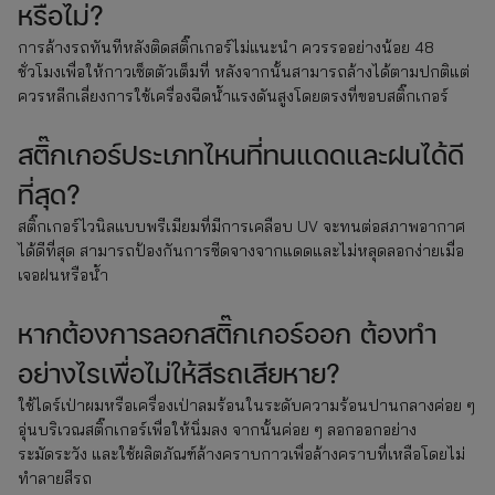
หรือไม่?
การล้างรถทันทีหลังติดสติ๊กเกอร์ไม่แนะนำ ควรรออย่างน้อย 48
ชั่วโมงเพื่อให้กาวเซ็ตตัวเต็มที่ หลังจากนั้นสามารถล้างได้ตามปกติแต่
ควรหลีกเลี่ยงการใช้เครื่องฉีดน้ำแรงดันสูงโดยตรงที่ขอบสติ๊กเกอร์
สติ๊กเกอร์ประเภทไหนที่ทนแดดและฝนได้ดี
ที่สุด?
สติ๊กเกอร์ไวนิลแบบพรีเมียมที่มีการเคลือบ UV จะทนต่อสภาพอากาศ
ได้ดีที่สุด สามารถป้องกันการซีดจางจากแดดและไม่หลุดลอกง่ายเมื่อ
เจอฝนหรือน้ำ
หากต้องการลอกสติ๊กเกอร์ออก ต้องทำ
อย่างไรเพื่อไม่ให้สีรถเสียหาย?
ใช้ไดร์เป่าผมหรือเครื่องเป่าลมร้อนในระดับความร้อนปานกลางค่อย ๆ
อุ่นบริเวณสติ๊กเกอร์เพื่อให้นิ่มลง จากนั้นค่อย ๆ ลอกออกอย่าง
ระมัดระวัง และใช้ผลิตภัณฑ์ล้างคราบกาวเพื่อล้างคราบที่เหลือโดยไม่
ทำลายสีรถ