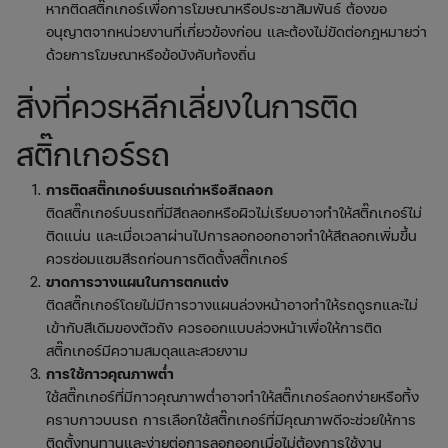
หากติดสติ๊กเกอร์เพื่อการโฆษณาหรือประชาสัมพันธ์ ต้องขอ
อนุญาตจากหน่วยงานที่เกี่ยวข้องก่อน และต้องไม่ขัดต่อกฎหมายว่า
ด้วยการโฆษณาหรือข้อบังคับท้องถิ่น
สิ่งที่ควรหลีกเลี่ยงในการติด
สติ๊กเกอร์รถ
การติดสติ๊กเกอร์บนรถเก่าหรือสีถลอก
ติดสติ๊กเกอร์บนรถที่มีสีถลอกหรือผิวไม่เรียบอาจทำให้สติ๊กเกอร์ไม่
ติดแน่น และเมื่อเวลาผ่านไปการลอกออกอาจทำให้สีถลอกเพิ่มขึ้น
ควรซ่อมแซมสีรถก่อนการติดตั้งสติ๊กเกอร์
ขาดการวางแผนในการตกแต่ง
ติดสติ๊กเกอร์โดยไม่มีการวางแผนล่วงหน้าอาจทำให้รถดูรกและไม่
เข้ากับสีเดิมของตัวถัง ควรออกแบบล่วงหน้าเพื่อให้การติด
สติ๊กเกอร์มีความสมดุลและสวยงาม
การใช้กาวคุณภาพต่ำ
ใช้สติ๊กเกอร์ที่มีกาวคุณภาพต่ำอาจทำให้สติ๊กเกอร์ลอกง่ายหรือทิ้ง
คราบกาวบนรถ การเลือกใช้สติ๊กเกอร์ที่มีคุณภาพดีจะช่วยให้การ
ติดตั้งทนทานและง่ายต่อการลอกออกเมื่อไม่ต้องการใช้งาน