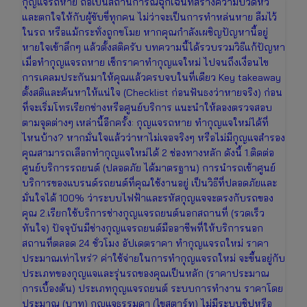
กุญแจรถหาย ถือเป็นสถานการณ์ฉุกเฉินที่สร้างความปวดหัว
และตกใจให้กับผู้ขับขี่ทุกคน ไม่ว่าจะเป็นการทำหล่นหาย ลืมไว้
ในรถ หรือแม้กระทั่งถูกขโมย หากคุณกำลังเผชิญปัญหานี้อยู่
หายใจเข้าลึกๆ แล้วตั้งสติครับ บทความนี้ได้รวบรวมวิธีแก้ปัญหา
เมื่อทำกุญแจรถหาย เช็กราคาทำกุญแจใหม่ ไปจนถึงเงื่อนไข
การเคลมประกันมาให้คุณแล้วครบจบในที่เดียว Key takeaway
ตั้งสติและค้นหาให้แน่ใจ (Checklist ก่อนฟันธงว่าหายจริง) ก่อน
ที่จะเริ่มโทรเรียกช่างหรือศูนย์บริการ แนะนำให้ลองตรวจสอบ
ตามจุดต่างๆ เหล่านี้อีกครั้ง: กุญแจรถหาย ทำกุญแจใหม่ได้ที่
ไหนบ้าง? หากมั่นใจแล้วว่าหาไม่เจอจริงๆ หรือไม่มีกุญแจสำรอง
คุณสามารถเลือกทำกุญแจใหม่ได้ 2 ช่องทางหลัก ดังนี้ 1.ติดต่อ
ศูนย์บริการรถยนต์ (ปลอดภัย ได้มาตรฐาน) การนำรถเข้าศูนย์
บริการของแบรนด์รถยนต์ที่คุณใช้งานอยู่ เป็นวิธีที่ปลอดภัยและ
มั่นใจได้ 100% ว่าระบบไฟฟ้าและรหัสกุญแจจะตรงกับรถของ
คุณ 2.เรียกใช้บริการช่างกุญแจรถยนต์นอกสถานที่ (รวดเร็ว
ทันใจ) ปัจจุบันมีช่างกุญแจรถยนต์มืออาชีพที่ให้บริการนอก
สถานที่ตลอด 24 ชั่วโมง อัปเดตราคา ทำกุญแจรถใหม่ ราคา
ประมาณเท่าไหร่? ค่าใช้จ่ายในการทำกุญแจรถใหม่ จะขึ้นอยู่กับ
ประเภทของกุญแจและรุ่นรถของคุณเป็นหลัก (ราคาประมาณ
การเบื้องต้น) ประเภทกุญแจรถยนต์ ระบบการทำงาน ราคาโดย
ประมาณ (บาท) กุญแจธรรมดา (ไขสตาร์ท) ไม่มีระบบชิปหรือ