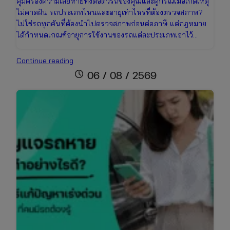
คุ้มครองความเสียหายทั้งต่อตัวรถของคุณและคู่กรณีเมื่อเกิดเหตุ
ไม่คาดฝัน รถประเภทไหนและอายุเท่าไหร่ที่ต้องตรวจสภาพ?
ไม่ใช่รถทุกคันที่ต้องนำไปตรวจสภาพก่อนต่อภาษี แต่กฎหมาย
ได้กำหนดเกณฑ์อายุการใช้งานของรถแต่ละประเภทเอาไว้…
ตรวจ
Continue reading
สภาพ
schedule
06 / 08 / 2569
รถ
ใช้
อะไร
บ้าง?
เตรียม
เอกสาร
ให้
พร้อม
ก่อน
ไป
ตรอ.
อัปเดต
ล่าสุด