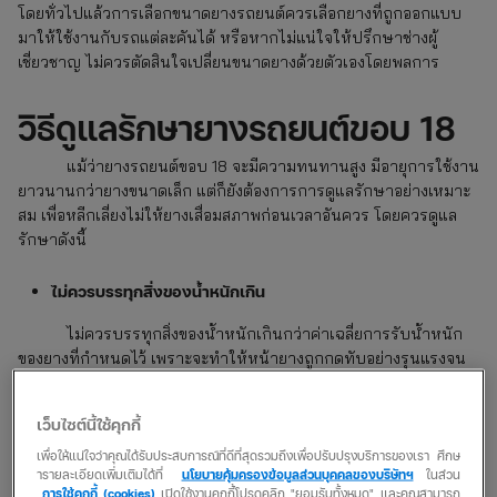
โดยทั่วไปแล้วการเลือกขนาดยางรถยนต์ควรเลือกยางที่ถูกออกแบบ
มาให้ใช้งานกับรถแต่ละคันได้ หรือหากไม่แน่ใจให้ปรึกษาช่างผู้
เชี่ยวชาญ ไม่ควรตัดสินใจเปลี่ยนขนาดยางด้วยตัวเองโดยพลการ
วิธีดูแลรักษายางรถยนต์ขอบ 18
แม้ว่ายางรถยนต์ขอบ 18
จะมีความทนทานสูง มีอายุการใช้งาน
ยาวนานกว่ายางขนาดเล็ก แต่ก็ยังต้องการการดูแลรักษาอย่างเหมาะ
สม เพื่อหลีกเลี่ยงไม่ให้ยางเสื่อมสภาพก่อนเวลาอันควร โดยควรดูแล
รักษาดังนี้
ไม่ควรบรรทุกสิ่งของน้ำหนักเกิน
ไม่ควรบรรทุกสิ่งของน้ำหนักเกินกว่าค่าเฉลี่ยการรับน้ำหนัก
ของยางที่กำหนดไว้ เพราะจะทำให้หน้ายางถูกกดทับอย่างรุนแรงจน
เสื่อมสภาพและยังทำให้สิ้นเปลืองเชื้อเพลิงอีกด้วย
เว็บไซต์นี้ใช้คุกกี้
เช็กลมยางสม่ำเสมอ
เพื่อให้แน่ใจว่าคุณได้รับประสบการณ์ที่ดีที่สุดรวมถึงเพื่อปรับปรุงบริการของเรา ศึกษ
ารายละเอียดเพิ่มเติมได้ที่
นโยบายคุ้มครองข้อมูลส่วนบุคคลของบริษัทฯ
ในส่วน
รถที่ลมยางอ่อนนอกจากจะทำให้ยางเสียหายได้ง่ายแล้ว ยังสิ้น
การใช้คุกกี้ (cookies)
เปิดใช้งานคุกกี้โปรดคลิก "ยอมรับทั้งหมด" และคุณสามารถ