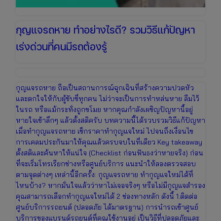
กุญแจรถหาย ทำอย่างไรดี? รวมวิธีแก้ปัญหา
เร่งด่วนที่คนมีรถต้องรู้
กุญแจรถหาย ถือเป็นสถานการณ์ฉุกเฉินที่สร้างความปวดหัว
และตกใจให้กับผู้ขับขี่ทุกคน ไม่ว่าจะเป็นการทำหล่นหาย ลืมไว้
ในรถ หรือแม้กระทั่งถูกขโมย หากคุณกำลังเผชิญปัญหานี้อยู่
หายใจเข้าลึกๆ แล้วตั้งสติครับ บทความนี้ได้รวบรวมวิธีแก้ปัญหา
เมื่อทำกุญแจรถหาย เช็กราคาทำกุญแจใหม่ ไปจนถึงเงื่อนไข
การเคลมประกันมาให้คุณแล้วครบจบในที่เดียว Key takeaway
ตั้งสติและค้นหาให้แน่ใจ (Checklist ก่อนฟันธงว่าหายจริง) ก่อน
ที่จะเริ่มโทรเรียกช่างหรือศูนย์บริการ แนะนำให้ลองตรวจสอบ
ตามจุดต่างๆ เหล่านี้อีกครั้ง: กุญแจรถหาย ทำกุญแจใหม่ได้ที่
ไหนบ้าง? หากมั่นใจแล้วว่าหาไม่เจอจริงๆ หรือไม่มีกุญแจสำรอง
คุณสามารถเลือกทำกุญแจใหม่ได้ 2 ช่องทางหลัก ดังนี้ 1.ติดต่อ
ศูนย์บริการรถยนต์ (ปลอดภัย ได้มาตรฐาน) การนำรถเข้าศูนย์
บริการของแบรนด์รถยนต์ที่คุณใช้งานอยู่ เป็นวิธีที่ปลอดภัยและ