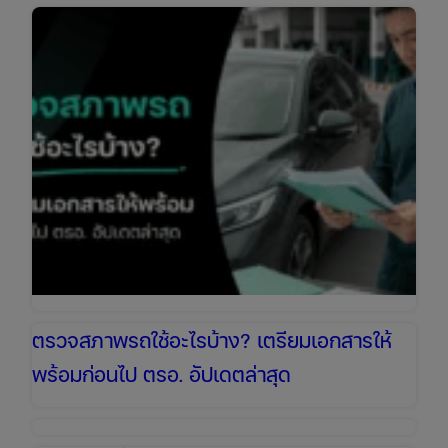
คือ
อะไร?
ข้อมูล
สำคัญ
ที่
เจ้าของ
รถ
ทุก
คน
ต้อง
รู้
ตรวจสภาพรถใช้อะไรบ้าง? เตรียมเอกสารให้
พร้อมก่อนไป ตรอ. อัปเดตล่าสุด