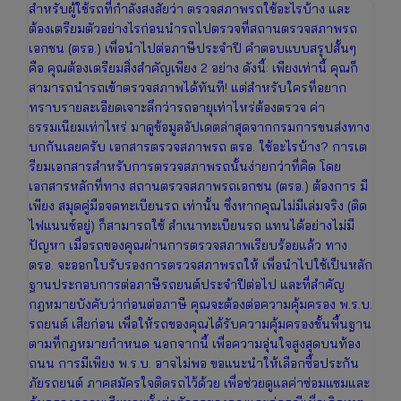
สำหรับผู้ใช้รถที่กำลังสงสัยว่า ตรวจสภาพรถใช้อะไรบ้าง และ
ต้องเตรียมตัวอย่างไรก่อนนำรถไปตรวจที่สถานตรวจสภาพรถ
เอกชน (ตรอ.) เพื่อนำไปต่อภาษีประจำปี คำตอบแบบสรุปสั้นๆ
คือ คุณต้องเตรียมสิ่งสำคัญเพียง 2 อย่าง ดังนี้: เพียงเท่านี้ คุณก็
สามารถนำรถเข้าตรวจสภาพได้ทันที! แต่สำหรับใครที่อยาก
ทราบรายละเอียดเจาะลึกว่ารถอายุเท่าไหร่ต้องตรวจ ค่า
ธรรมเนียมเท่าไหร่ มาดูข้อมูลอัปเดตล่าสุดจากกรมการขนส่งทาง
บกกันเลยครับ เอกสารตรวจสภาพรถ ตรอ. ใช้อะไรบ้าง? การเต
รียมเอกสารสำหรับการตรวจสภาพรถนั้นง่ายกว่าที่คิด โดย
เอกสารหลักที่ทาง สถานตรวจสภาพรถเอกชน (ตรอ.) ต้องการ มี
เพียง สมุดคู่มือจดทะเบียนรถ เท่านั้น ซึ่งหากคุณไม่มีเล่มจริง (ติด
ไฟแนนซ์อยู่) ก็สามารถใช้ สำเนาทะเบียนรถ แทนได้อย่างไม่มี
ปัญหา เมื่อรถของคุณผ่านการตรวจสภาพเรียบร้อยแล้ว ทาง
ตรอ. จะออกใบรับรองการตรวจสภาพรถให้ เพื่อนำไปใช้เป็นหลัก
ฐานประกอบการต่อภาษีรถยนต์ประจำปีต่อไป และที่สำคัญ
กฎหมายบังคับว่าก่อนต่อภาษี คุณจะต้องต่อความคุ้มครอง พ.ร.บ.
รถยนต์ เสียก่อน เพื่อให้รถของคุณได้รับความคุ้มครองขั้นพื้นฐาน
ตามที่กฎหมายกำหนด นอกจากนี้ เพื่อความอุ่นใจสูงสุดบนท้อง
ถนน การมีเพียง พ.ร.บ. อาจไม่พอ ขอแนะนำให้เลือกซื้อประกัน
ภัยรถยนต์ ภาคสมัครใจติดรถไว้ด้วย เพื่อช่วยดูแลค่าซ่อมแซมและ