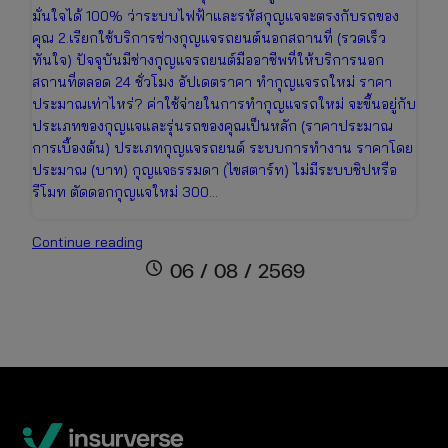
มั่นใจได้ 100% ว่าระบบไฟฟ้าและรหัสกุญแจจะตรงกับรถของ
คุณ 2.เรียกใช้บริการช่างกุญแจรถยนต์นอกสถานที่ (รวดเร็ว
ทันใจ) ปัจจุบันมีช่างกุญแจรถยนต์มืออาชีพที่ให้บริการนอก
สถานที่ตลอด 24 ชั่วโมง อัปเดตราคา ทำกุญแจรถใหม่ ราคา
ประมาณเท่าไหร่? ค่าใช้จ่ายในการทำกุญแจรถใหม่ จะขึ้นอยู่กับ
ประเภทของกุญแจและรุ่นรถของคุณเป็นหลัก (ราคาประมาณ
การเบื้องต้น) ประเภทกุญแจรถยนต์ ระบบการทำงาน ราคาโดย
ประมาณ (บาท) กุญแจธรรมดา (ไขสตาร์ท) ไม่มีระบบชิปหรือ
รีโมท ตัดดอกกุญแจใหม่ 300…
กุญแจ
Continue reading
รถ
schedule
06 / 08 / 2569
หาย
ทำ
อย่างไร
ดี?
รวม
วิธี
แก้
ปัญหา