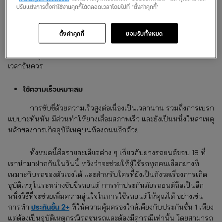
เปลืองเชื้อเพลิงมากขึ้นและยังส่งผลต่อสมดุลการทรงตัวของรถอีกด้วย
ปรับแต่งการตั้งค่าใช้งานคุกกี้ได้ตลอดเวลาโดยไปที่ "ตั้งค่าคุกกี้"
หลีกเลี่ยงเส้นทางขรุขระ
ตั้งค่าคุกกี้
ยอมรับทั้งหมด
หลีกเลี่ยงการขับขี่บนถนนหรือเส้นทางขรุขระเป็นหลุมเป็นบ่อ
ขับขี่อย่างนุ่มนวล ช่วยให้ยางใช้งานได้ยาวนาน ไม่เสื่อมสภาพก่อน
เวลาอันควร
ใช้ความเร็วเหมาะสม
การขับขี่ด้วยความเร็วสูงต่อเนื่องเป็นเวลานาน รวมถึงการเบรก
แบบกะทันหัน มีส่วนทำให้ยางเสื่อมสภาพเร็ว และยังเป็นหนึ่งในสาเหตุ
หลักของการเกิดอุบัติเหตุบนท้องถนนอีกด้วย
ทั้งหมดนี้คือรายละเอียดต่าง ๆ เกี่ยวกับยางรถยนต์ขอบ 18 ที่
เรานำมาฝากกันในวันนี้ หวังว่าจะช่วยให้ผู้ใช้รถทุกคนเลือกยางที่
เหมาะกับรถของตัวเองได้ และสำหรับใครที่ยังเป็นกังวลเรื่องการเกิด
อุบัติเหตุในระหว่างขับขี่รถยนต์ การทำประกันภัยรถยนต์ถือเป็นอีก
หนึ่งวิธีที่จะช่วยเพิ่มความอุ่นใจในการใช้รถยนต์ให้คุณได้ อย่างเช่น
ประกันชั้น 2+
การทำ
ที่ให้ความคุ้มครองใกล้เคียงกับประกันชั้น 1 เพียง
แต่ต้องเป็นอุบัติเหตุกรณีรถชนรถและต้องมีคู่กรณีเท่านั้น โดยสามารถ