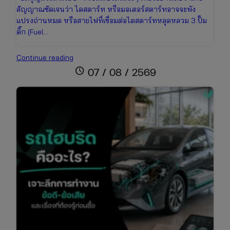
สัญญาณชัดเจนว่า ไดสตาร์ท หรือมอเตอร์สตาร์ทอาจจะพัง
แปรงถ่านหมด หรือสายไฟที่เชื่อมต่อไดสตาร์ทหลุดหลวม 3.ปั๊ม
ติ๊ก (Fuel…
รถ
Continue reading
สตาร์ท
schedule
07 / 08 / 2569
ติด
ยาก
เกิด
จาก
อะไร?
รวม
สาเหตุ
และ
วิธี
แก้ไข
เบื้อง
ต้น