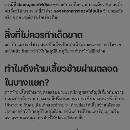
ต้องหยุดรอไฟเขียว
กรณีนี้
พร้อมกับรถที่มาจากทางเดียวกันก่อนถึง
มองรถจากทางตรงให้แน่ใจ
จะเลี้ยวได้ นอกจากนี้ยังต้อง
ว่าปลอดภัย
จริง ๆ ก่อนจะตัดสินใจเลี้ยวซ้าย
สิ่งที่ไม่ควรทำเด็ดขาด
อย่าบีบแตรเร่งให้รถคันหน้าเลี้ยวซ้ายทันที เพราะนอกจากจะไม่ช่วย
อะไรแล้ว ยังอาจทำให้เกิดอุบัติเหตุกับรถคันหน้าได้อีกด้วย
ทำไมถึงห้ามเลี้ยวซ้ายผ่านตลอด
ในบางแยก?
การห้ามเลี้ยวซ้ายผ่านตลอดในบางแยกมีเหตุผลสำคัญที่เกี่ยวกับความ
ปลอดภัย เนื่องจากบางแยกมีปริมาณการจราจรที่หนาแน่น หรือมีการ
ใช้ทางร่วมกับคนเดินเท้าและจักรยาน ถ้าปล่อยให้เลี้ยวซ้ายได้ตลอด
เวลาอาจทำให้เกิดอุบัติเหตุได้ง่าย ดังนั้นการมีป้ายและสัญญาณไฟ
จราจรช่วยควบคุมการขับขี่ให้ปลอดภัยมากขึ้น