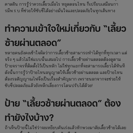
คาดฝัน การรู้ว่าควรเลี้ยวเมื่อไร หยุดตอนไหน ก็เปรียบเสมือนกา
รมีพ.ร.บ.ที่ช่วยให้ขับขี่ได้อย่างมั่นใจและปลอดภัยในทุกเส้นทาง
ทำความเข้าใจใหม่เกี่ยวกับ “เลี้ยว
ซ้ายผ่านตลอด”
หลายคนยังคงเข้าใจผิดว่าการเลี้ยวซ้ายสามารถทำได้ทุกที่ทุกเวลา แต่
จริง ๆ แล้วไม่ใช่แบบนั้นเสมอไป การเลี้ยวซ้ายผ่านตลอดต้องดูตาม
ป้ายจราจรที่ติดตั้งไว้เป็นหลัก ไม่ใช่ทุกแยกที่จะสามารถเลี้ยวได้ทันที
ดังนั้นการรู้ว่าป้ายไหนอนุญาตให้เลี้ยวซ้ายผ่านตลอด และป้ายไหน
ต้องรอสัญญาณไฟจึงเป็นเรื่องสำคัญมาก เพราะนอกจากจะช่วยให้
ขับขี่ปลอดภัยแล้วยังหลีกเลี่ยงการโดนปรับได้ด้วย!
ป้าย “เลี้ยวซ้ายผ่านตลอด” ต้อง
ทำยังไงบ้าง?
ถ้าเห็นป้ายนี้ไม่ใช่ว่าจะเหยียบคันเร่งแล้วหักพวงมาลัยเลี้ยวซ้ายได้เลย