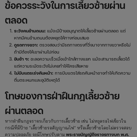
ข้อควรระวังในการเลี้ยวซ้ายผ่าน
ตลอด
ระวังคนข้ามถนน:
แม้จะมีป้ายอนุญาตให้เลี้ยวซ้ายผ่านตลอด แต่
หากมีคนข้ามถนนต้องหยุดให้ทางก่อนเสมอ
ดูรถทางขวา:
ตรวจสอบว่ามีรถทางตรงที่วิ่งมาจากทางขวาหรือไม่
ถ้ามีต้องให้เขาผ่านไปก่อน
ขับช้า ๆ:
ชะลอความเร็วเมื่อเข้าใกล้ทางแยก แม้จะสามารถเลี้ยวได้
แต่ความระมัดระวังไม่เคยทำให้ใครเสียหาย
ไม่บีบแตรเร่งคันหน้า:
การบีบแตรใส่รถคันหน้าอาจทำให้เกิดความ
ตื่นตระหนกและอุบัติเหตุได้
โทษของการฝ่าฝืนกฎเลี้ยวซ้าย
ผ่านตลอด
หากฝ่าฝืนกฎจราจรเกี่ยวกับการเลี้ยวซ้าย เช่น ไม่หยุดรอไฟเขียวใน
กรณีที่มีป้าย “เลี้ยวซ้ายรอสัญญาณไฟ” หรือเลี้ยวซ้ายโดยไม่ตรวจสอบ
พระราชบัญญัติจราจรทางบก พ.ศ.
ความปลอดภัย จะมีโทษปรับตาม