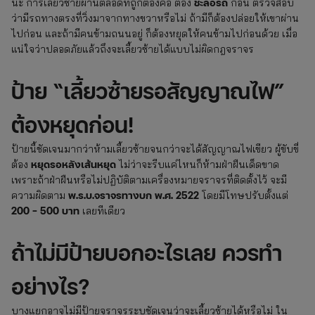
ชะลอรถ
นะ การเลี้ยวซ้ายผ่านตลอดที่ถูกต้องคือ ต้อง
ก่อน ตรวจสอบ
ว่ามีรถทางตรงที่วิ่งมาจากทางขวาหรือไม่ ถ้ามีก็ต้องปล่อยให้เขาผ่าน
ไปก่อน และถ้ามีคนข้ามถนนอยู่ ก็ต้องหยุดให้คนข้ามไปก่อนด้วย เมื่อ
แน่ใจว่าปลอดภัยแล้วถึงจะเลี้ยวซ้ายได้แบบไม่ผิดกฎจราจร
ป้าย “เลี้ยวซ้ายรอสัญญาณไฟ”
ต้องหยุดก่อน!
ป้ายนี้ชัดเจนมากว่าห้ามเลี้ยวซ้ายจนกว่าจะได้สัญญาณไฟเขียว ผู้ขับขี่
หยุดรอหลังเส้นหยุด
ต้อง
ไม่ว่าจะรีบแค่ไหนก็ห้ามฝ่าฝืนเด็ดขาด
เพราะถ้าฝ่าฝืนหรือไม่ปฏิบัติตามเครื่องหมายจราจรที่ติดตั้งไว้ จะมี
พ.ร.บ.จราจรทางบก พ.ศ. 2522
ความผิดตาม
โดยมีโทษปรับตั้งแต่
200 – 500 บาท
เลยทีเดียว
ถ้าไม่มีป้ายบอกอะไรเลย ควรทำ
อย่างไร?
บางแยกอาจไม่มีป้ายจราจรระบุชัดเจนว่าจะเลี้ยวซ้ายได้หรือไม่ ใน