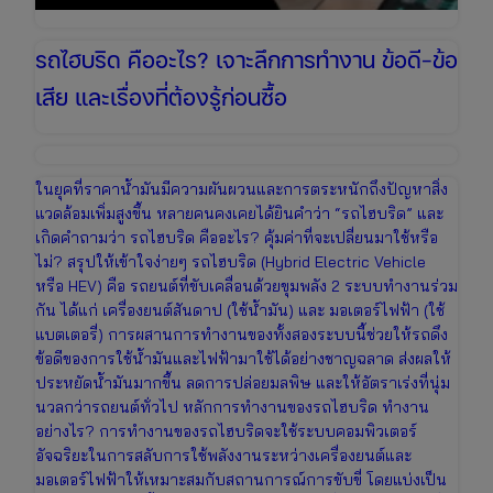
รถไฮบริด คืออะไร? เจาะลึกการทำงาน ข้อดี-ข้อ
เสีย และเรื่องที่ต้องรู้ก่อนซื้อ
ในยุคที่ราคาน้ำมันมีความผันผวนและการตระหนักถึงปัญหาสิ่ง
แวดล้อมเพิ่มสูงขึ้น หลายคนคงเคยได้ยินคำว่า “รถไฮบริด” และ
เกิดคำถามว่า รถไฮบริด คืออะไร? คุ้มค่าที่จะเปลี่ยนมาใช้หรือ
ไม่? สรุปให้เข้าใจง่ายๆ รถไฮบริด (Hybrid Electric Vehicle
หรือ HEV) คือ รถยนต์ที่ขับเคลื่อนด้วยขุมพลัง 2 ระบบทำงานร่วม
กัน ได้แก่ เครื่องยนต์สันดาป (ใช้น้ำมัน) และ มอเตอร์ไฟฟ้า (ใช้
แบตเตอรี่) การผสานการทำงานของทั้งสองระบบนี้ช่วยให้รถดึง
ข้อดีของการใช้น้ำมันและไฟฟ้ามาใช้ได้อย่างชาญฉลาด ส่งผลให้
ประหยัดน้ำมันมากขึ้น ลดการปล่อยมลพิษ และให้อัตราเร่งที่นุ่ม
นวลกว่ารถยนต์ทั่วไป หลักการทำงานของรถไฮบริด ทำงาน
อย่างไร? การทำงานของรถไฮบริดจะใช้ระบบคอมพิวเตอร์
อัจฉริยะในการสลับการใช้พลังงานระหว่างเครื่องยนต์และ
มอเตอร์ไฟฟ้าให้เหมาะสมกับสถานการณ์การขับขี่ โดยแบ่งเป็น