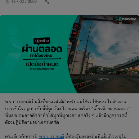
share
schedule
13 / 02 / 2568
พ.ร.บ.รถยนต์เป็นสิ่งที่ขาดไม่ได้สำหรับคนใช้รถใช้ถนน ไม่ต่างจาก
การเข้าใจกฎการขับขี่ที่ถูกต้อง โดยเฉพาะเรื่อง “เลี้ยวซ้ายผ่านตลอด”
ที่หลายคนอาจคิดว่าทำได้ทุกที่ทุกเวลา แต่จริง ๆ แล้วมีกฎจราจรที่
ต้องปฏิบัติตามอย่างเคร่งครัด
เช่นเดียวกับการมี
พ.ร.บ.รถยนต์
ที่ช่วยคุ้มครองทันทีเมื่อเกิดเหตุไม่