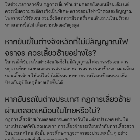
ในช่วงเวลากลางคืน กฎการเลี้ยวซ้ายผ่านตลอดยังคงเหมือนเดิม แต่
ควรเพิ่มความระมัดระวังเป็นพิเศษ ตรวจสอบไฟหน้ารถและสัญญาณ
ไฟจราจรให้ชัดเจน รวมถึงสังเกตว่ามีรถหรือคนเดินถนนในบริเวณ
ทางแยกหรือไม่ เพื่อความปลอดภัยสูงสุด
หากขับขี่ในต่างจังหวัดที่ไม่มีสัญญาณไฟ
จราจร ควรเลี้ยวซ้ายอย่างไร?
ในกรณีที่ขับรถในต่างจังหวัดซึ่งไม่มีสัญญาณไฟจราจรชัดเจน ควร
หยุดรถที่ทางแยกและตรวจสอบสภาพการจราจรรอบข้างอย่างละเอียด
ก่อนเลี้ยวซ้าย ให้แน่ใจว่าไม่มีรถจากทางขวาหรือคนข้ามถนน เพื่อ
ป้องกันอุบัติเหตุที่อาจเกิดขึ้นได้
หากขับรถในต่างประเทศ กฎการเลี้ยวซ้าย
ผ่านตลอดเหมือนในไทยหรือไม่?
กฎการเลี้ยวซ้ายผ่านตลอดอาจแตกต่างกันในแต่ละประเทศ เช่น ใน
บางประเทศที่ขับรถเลนขวา การเลี้ยวซ้ายจะเทียบเท่ากับการเลี้ยวขวา
ในประเทศไทย ดังนั้น ควรศึกษากฎจราจรของประเทศนั้น ๆ อย่าง
ละเอียดก่อนขับขี่เพื่อความปลอดภัย