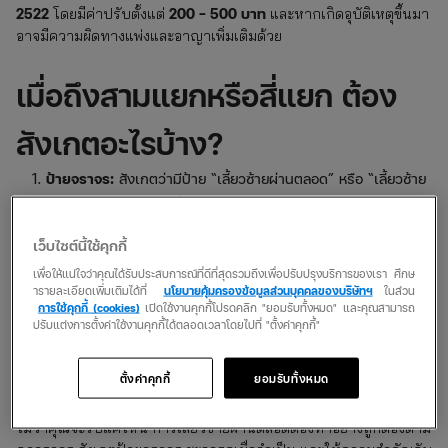
2522
200 – 500 บาท
โดยมีค่าปรับตั้งแต่
และหากเกิดอุบัติเหตุขึ้นมา
อาจมีความผิดทางแพ่งและอาญาเพิ่มเติมด้วย
เมื่อถึงสามแยกหรือสี่แยก ต้อง
สังเกตอะไรบ้าง?
ป้ายจราจร:
สังเกตว่ามีป้าย “เลี้ยวซ้ายผ่านตลอด” หรือ “เลี้ยวซ้าย
รอสัญญาณไฟ” หรือไม่
สัญญาณไฟจราจร:
ตรวจสอบว่ามีไฟเขียวสำหรับเลี้ยวซ้ายหรือไม่
เว็บไซต์นี้ใช้คุกกี้
คนข้ามถนน:
อย่าลืมดูว่ามีคนกำลังข้ามถนนอยู่หรือเปล่า
รถจากทางขวา:
ตรวจสอบว่ามีรถทางตรงที่วิ่งมาจากทางขวาหรือ
เพื่อให้แน่ใจว่าคุณได้รับประสบการณ์ที่ดีที่สุดรวมถึงเพื่อปรับปรุงบริการของเรา ศึกษ
ารายละเอียดเพิ่มเติมได้ที่
นโยบายคุ้มครองข้อมูลส่วนบุคคลของบริษัทฯ
ในส่วน
ไม่
การใช้คุกกี้ (cookies)
เปิดใช้งานคุกกี้โปรดคลิก "ยอมรับทั้งหมด" และคุณสามารถ
ปรับแต่งการตั้งค่าใช้งานคุกกี้ได้ตลอดเวลาโดยไปที่ "ตั้งค่าคุกกี้"
สรุปแล้ว เลี้ยวซ้ายผ่านตลอดต้อง
ตั้งค่าคุกกี้
ยอมรับทั้งหมด
ระวังอะไร?
ไม่ว่าคุณจะรีบแค่ไหน การเลี้ยวซ้ายผ่านตลอดต้องทำอย่างถูกต้องตาม