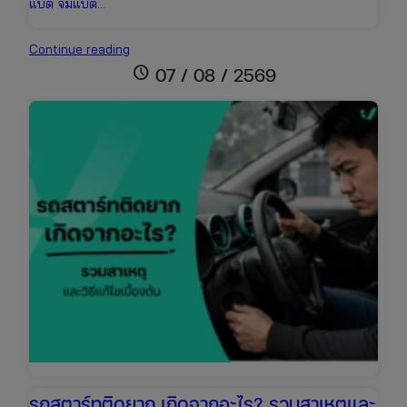
แบต จั๊มแบต…
วิธี
Continue reading
จั๊ม
schedule
07 / 08 / 2569
แบต
รถยนต์
ที่
ถูก
ต้อง
และ
ปลอดภัย
สตาร์ท
ติด
ง่าย
ใน
5
นาที
รถสตาร์ทติดยาก เกิดจากอะไร? รวมสาเหตุและ