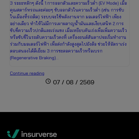
3 ระยะหลักๆ ดังนี้ 1.การออกตัวและความเร็วต่ำ (EV Mode) เมื่อ
คุณสตาร์ทรถและค่อยๆ ขับออกตัวในความเร็วต่ำ (เช่น การขับ
ในเมืองที่รถติด) ระบบจะใช้พลังงานจาก มอเตอร์ไฟฟ้า เพียง
อย่างเดียว ทำให้ไม่มีการเผาผลาญน้ำมันและเงียบสนิท 2.การ
ขับขี่ความเร็วปกติและเร่งแซง เมื่อเหยียบคันเร่งเพื่อเพิ่มความเร็ว
หรือขับขี่ในระดับความเร็วคงที่ เครื่องยนต์สันดาปจะเริ่มทำงาน
ร่วมกับมอเตอร์ไฟฟ้า เพื่อส่งกำลังสูงสุดไปยังล้อ ช่วยให้อัตราเร่ง
ตอบสนองได้ดีเยี่ยม 3.การชะลอความเร็วหรือเบรก
(Regenerative Braking)…
รถ
Continue reading
ไฮ
schedule
07 / 08 / 2569
บริด
คือ
อะไร?
เจาะ
ลึก
การ
ทำงาน
ข้อดี-