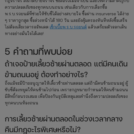
กฎจราจร สังเกตป้ายจราจร ชะลอรถเมื่อจำเป็น และให้ความสำคัญกับ
ความปลอดภัยของทุกคนบนถนน เช่นเดียวกับการเลือกซื้อ
พ.ร.บ.รถยนต์ที่ช่วยให้ขับขี่ได้อย่างสบายใจ ซื้อผ่าน insurverse ได้ง่าย
ๆ ราคาถูกสุด ซื้อล่วงหน้าได้ 180 วัน และยังคุ้มครองทันทีหลังซื้อเสร็จ
ไม่ต้องเสียเวลารออัพเดต
เช็กเบี้ยพ.ร.บ.รถยนต์
แล้วเตรียมตัวออกเดิน
ทางอย่างมั่นใจได้เลย!
5 คำถามที่พบบ่อย
ถ้าเจอป้ายเลี้ยวซ้ายผ่านตลอด แต่มีคนเดิน
ข้ามถนนอยู่ ต้องทำอย่างไร?
ถึงแม้จะมีป้ายอนุญาตให้เลี้ยวซ้ายผ่านตลอด แต่ถ้ามีคนข้ามถนนอยู่ ผู้
ขับขี่ต้องหยุดให้คนข้ามไปก่อน เพราะกฎหมายกำหนดให้คนข้ามถนน
มีสิทธิ์ก่อนรถเสมอ เพื่อป้องกันอุบัติเหตุและคำนึงถึงความปลอดภัยของ
ทุกคนบนท้องถนน
การเลี้ยวซ้ายผ่านตลอดในช่วงเวลากลาง
คืนมีกฎอะไรพิเศษหรือไม่?