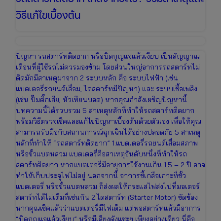
วิธีแก้ไขเบื้องต้น
ปัญหา รถสตาร์ทติดยาก หรือบิดกุญแจแล้วเงียบ เป็นสัญญาณ
เตือนที่ผู้ใช้รถไม่ควรมองข้าม โดยส่วนใหญ่อาการรถสตาร์ทไม่
ติดมักมีสาเหตุมาจาก 2 ระบบหลัก คือ ระบบไฟฟ้า (เช่น
แบตเตอรี่รถยนต์เสื่อม, ไดสตาร์ทมีปัญหา) และ ระบบเชื้อเพลิง
(เช่น ปั๊มติ๊กเสีย, หัวเทียนบอด) หากคุณกำลังเผชิญปัญหานี้
บทความนี้ได้รวบรวม 5 สาเหตุหลักที่ทำให้รถสตาร์ทติดยาก
พร้อมวิธีตรวจเช็คและแก้ไขปัญหาเบื้องต้นด้วยตัวเอง เพื่อให้คุณ
สามารถรับมือกับสถานการณ์ฉุกเฉินได้อย่างปลอดภัย 5 สาเหตุ
หลักที่ทำให้ “รถสตาร์ทติดยาก” 1.แบตเตอรี่รถยนต์เสื่อมสภาพ
หรือขั้วแบตหลวม แบตเตอรี่คือสาเหตุอันดับหนึ่งที่ทำให้รถ
สตาร์ทติดยาก หากแบตเตอรี่มีอายุการใช้งานเกิน 1.5 – 2 ปี อาจ
ทำให้เก็บประจุไฟไม่อยู่ นอกจากนี้ อาการขี้เกลือเกาะที่ขั้ว
แบตเตอรี่ หรือขั้วแบตหลวม ก็ส่งผลให้กระแสไฟส่งไปที่มอเตอร์
สตาร์ทได้ไม่เต็มที่เช่นกัน 2.ไดสตาร์ท (Starter Motor) ขัดข้อง
หากคุณเช็คแล้วว่าแบตเตอรี่มีไฟเต็ม แต่พอสตาร์ทแล้วมีอาการ
“บิดกุญแจแล้วเงียบ” หรือมีเสียงดังแชะๆ เพียงอย่างเดียว นี่คือ