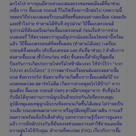
ตกใจไป! หากคุณมีสายพ่วงแบตและรถของพลเมืองดีที่มาช่วย
เหลือ การ จั๊มแบต รถยนต์ ก็ไม่ใช่เรื่องยากอีกต่อไป บทความนี้
จะสอนวิธีพ่วงแบตเตอรี่รถยนต์ทีละขั้นตอนอย่างละเอียด ปลอดภัย
และเข้าใจง่าย ทำตามได้ทันที สรุปด่วน! วิธีจั๊มแบตรถยนต์
อุปกรณ์ที่ต้องเตรียมก่อนจั๊มแบตรถยนต์ ก่อนเริ่มทำการพ่วง
แบตเตอรี่ ให้ตรวจสอบว่าคุณมีอุปกรณ์และเงื่อนไขเหล่านี้พร้อม
แล้ว: วิธีจั๊มแบตรถยนต์ทีละขั้นตอน (ทำตามได้เลย) 1.เตรียม
รถยนต์ทั้งสองคัน (คันที่แบตหมด และ คันที่มาช่วย) 2.ลำดับการ
ต่อสายจั๊มแบต (ขั้วไหนก่อน-หลัง) ขั้นตอนนี้สำคัญที่สุดเพื่อ
ป้องกันการเกิดประกายไฟหรือไฟฟ้าลัดวงจร ให้จำไว้ว่า “บวก
ไปบวก ลบไปโครง” 3.การสตาร์ทเครื่องยนต์และถอดสายจั๊ม
แบต ข้อควรระวัง! อันตรายที่อาจเกิดขึ้นหากจั๊มแบตผิดวิธี รถ
แบตหมดบ่อย สตาร์ทไม่ติด เกิดจากสาเหตุอะไรได้บ้าง? หาก
คุณต้อง จั๊มแบต รถยนต์ บ่อยๆ อาจมีสาเหตุมาจาก: ขับขี่อุ่นใจ
รับมือได้ทุกสถานการณ์ฉุกเฉินด้วยประกันภัยที่ครอบคลุม
อุบัติเหตุและเหตุฉุกเฉินบนท้องถนนเกิดขึ้นได้เสมอ ไม่ว่าจะเป็น
รถเสีย รถแบตหมดกลางทาง หรืออุบัติเหตุที่ไม่คาดฝัน การเตรี
ยมความพร้อมจึงเป็นสิ่งสำคัญ นอกจากความรู้เรื่องการดูแลรถ
แล้ว การมีหลักประกันที่มั่นคงจะช่วยลดภาระค่าใช้จ่ายและเพิ่ม
ความอุ่นใจให้กับคุณ: คำถามที่พบบ่อย (FAQ) เกี่ยวกับการจั๊ม