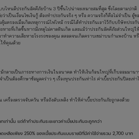
บไหนดีประกันอัคคีภัยบ้าน 3 ปีขึ้นไปน่าจะเหมาะสมที่สุด ซึ่งโดยตามปกติ
่าเป็นเงื่อนไขเงินกู้ ต้องทำประกันจริง ๆ หรือ ความจริงก็คือไม่จำเป็น ผู้ข
มคุ้มครองเมื่อเกิดเหตุการณ์ไฟไหม้ กรณีได้ทำประกันเอาไว้กับบริษัทประกั
ยหายที่เกิดขึ้นหากมีเหตุไม่คาดฝันเกิด และแม้ว่าประกันอัคคีภัยส่วนใหญ่ให
ามมาทำความเสียหายโรงรถของคุณ ตลอดจนเกิดคราบเขม่าบนกำแพงบ้าน หร
้ให้คุณด้วย
พลิงไหม้กลายเป็นภาระทางการเงินในอนาคต ทำให้เงินก้อนใหญ่ที่เก็บออมมาน
ำเป็นต้องศึกษาข้อมูลคร่าว ๆ เรื่องทุนประกันเท่าไร ค่าเบี้ยประกันปีละเท่า
 เครื่องตรวจจับควัน หรือถังดับเพลิง ทำให้ค่าเบี้ยประกันภัยถูกลงด้วย
0 บาทเท่านั้น แต่ถ้าทำประกันระยะยาวค่าเบี้ยประกันจะถูกกว่า
อลดเหลือเพียง 250% ของเบี้ยประกันแบบรายปีที่มีค่าใช้จ่ายรวม 2,700 บาท