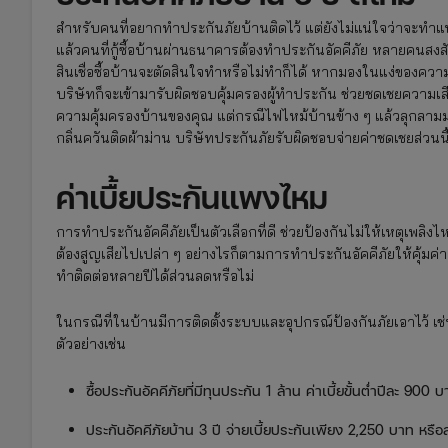
สำหรับคนที่อยากทำประกันภัยบ้านติดไว้ แต่ยังไม่แน่ใจว่าจะทำแบ
แล้วคนที่กู้ซื้อบ้านผ่านธนาคารต้องทำประกันอัคคีภัย หลายคนสงสัยว
สินเชื่อซื้อบ้านจะตัดสินใจทำหรือไม่ทำก็ได้ หากมองในแง่ของควา
บริษัทก็จะเข้ามารับผิดชอบคุ้มครองผู้ทำประกัน ช่วยชดเชยความเสี
ความคุ้มครองบ้านของคุณ แต่กรณีไฟไหม้บ้านข้าง ๆ แล้วลุกล
กลิ่นควันติดผ้าม่าน บริษัทประกันภัยรับผิดชอบจ่ายค่าชดเชยส่วนนี
ค่าเบื้ยประกันแพงไหม
การทำประกันอัคคีภัยเป็นตัวเลือกที่ดี ช่วยป้องกันไม่ให้เหตุเ
ต้องสูญเสียไปเปล่า ๆ อย่างไรก็ตามการทำประกันอัคคีภัยให้คุ้มค่าจ
ทำติดต่อหลายปีได้ส่วนลดหรือไม่
ในกรณีที่ในบ้านมีการติดตั้งระบบและอุปกรณ์ป้องกันภัยเอาไว้ เช่น
ตัวอย่างเช่น
ซื้อประกันอัคคีภัยที่มีทุนประกัน 1 ล้าน ค่าเบี้ยขั้นต่ำปีละ 90
ประกันอัคคีภัยบ้าน 3 ปี จ่ายเบี้ยประกันเพียง 2,250 บาท หรื