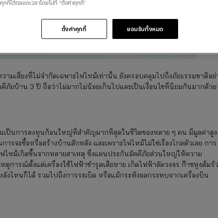
นคุกกี้ได้ตลอดเวลาโดยไปที่ "ตั้งค่าคุกกี้"
ตั้งค่าคุกกี้
ยอมรับทั้งหมด
ามเสี่ยงที่ไม่จำกัดเฉพาะไฟไหม้เท่านั้น ยังครอบคลุมไปถึงภัยธรรมชาติอย่
ีภัยบ้าน 3 ปี ถือว่าไม่มากไม่น้อยเกินไปและเป็นเงื่อนไขที่นิยมกันมากด้วย
บ้านเป็นการลงทุนก้อนใหญ่ที่สำคัญมากที่สุดในชีวิตของหลาย ๆ คน มีมูลค่าสูง
การจะซื้อหรือสร้างบ้านสักหลัง และเพราะไฟไหม้ไม่ใช่เรื่องไกลตัวเลย การ
าะไฟไหม้เกิดขึ้นจากหลายสาเหตุ ซึ่งแผนประกันอัคคีภัยส่วนใหญ่ให้ความ
ุการณ์ตั้งแต่เครื่องใช้ไฟฟ้าชำรุดเสียหาย เกิดไฟฟ้าลัดวงจร ก๊าซหุงต้มรั่
านหลังไหนก็ได้ รวมไปถึงการระเบิด หรือแม้กระทั่งผลกระทบจากเครื่องบิน