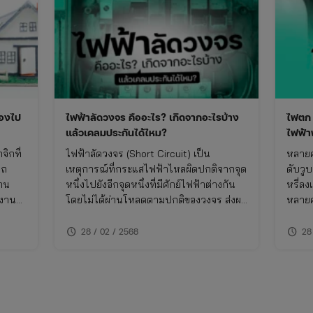
้องไป
ไฟฟ้าลัดวงจร คืออะไร? เกิดจากอะไรบ้าง
ไฟตก ป
แล้วเคลมประกันได้ไหม?
ไฟฟ้าพ
จิกที่
ไฟฟ้าลัดวงจร (Short Circuit) เป็น
หลายค
รถ
เหตุการณ์ที่กระแสไฟฟ้าไหลผิดปกติจากจุด
ดับวู
่าน
หนึ่งไปยังอีกจุดหนึ่งที่มีศักย์ไฟฟ้าต่างกัน
หรี่ลง
กงาน
โดยไม่ได้ผ่านโหลดตามปกติของวงจร ส่งผล
หลายค
ทำได้
ให้เกิดกระแสไฟฟ้าในปริมาณสูงผิดปกติ
ผลกระ
ดันไฟ
schedule
schedule
28 / 02 / 2568
28