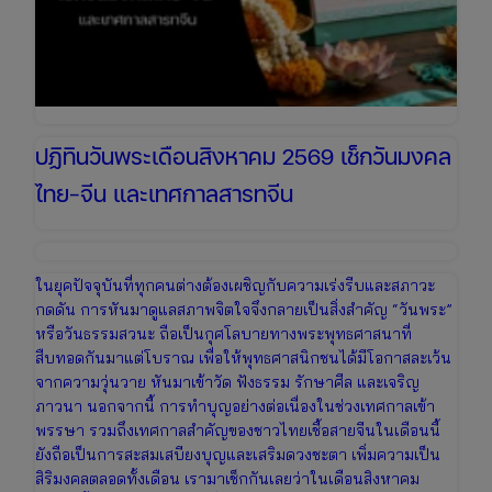
ตัว
เที่ยว
วัน
แม่
ปฏิทินวันพระเดือนสิงหาคม 2569 เช็กวันมงคล
ไทย-จีน และเทศกาลสารทจีน
ในยุคปัจจุบันที่ทุกคนต่างต้องเผชิญกับความเร่งรีบและสภาวะ
กดดัน การหันมาดูแลสภาพจิตใจจึงกลายเป็นสิ่งสำคัญ “วันพระ”
หรือวันธรรมสวนะ ถือเป็นกุศโลบายทางพระพุทธศาสนาที่
สืบทอดกันมาแต่โบราณ เพื่อให้พุทธศาสนิกชนได้มีโอกาสละเว้น
จากความวุ่นวาย หันมาเข้าวัด ฟังธรรม รักษาศีล และเจริญ
ภาวนา นอกจากนี้ การทำบุญอย่างต่อเนื่องในช่วงเทศกาลเข้า
พรรษา รวมถึงเทศกาลสำคัญของชาวไทยเชื้อสายจีนในเดือนนี้
ยังถือเป็นการสะสมเสบียงบุญและเสริมดวงชะตา เพิ่มความเป็น
สิริมงคลตลอดทั้งเดือน เรามาเช็กกันเลยว่าในเดือนสิงหาคม