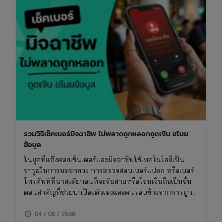
เช็ก
วัน
มงคล
ไทย-
จีน
และ
เทศกาล
สารท
จีน
รวมวิธีเช็คเบอร์มิจฉาชีพ ไม่พลาดถูกหลอกดูดเงิน ขโมย
ข้อมูล
ในยุคที่แก๊งคอลเซ็นเตอร์และมิจฉาชีพใช้เทคโนโลยีเป็น
อาวุธในการหลอกลวง การตรวจสอบเบอร์แปลก หรือเบอร์
โทรศัพท์ที่น่าสงสัยก่อนที่จะรับสายหรือโอนเงินถือเป็นขั้น
ตอนสำคัญที่ช่วยปกป้องตัวเองและคนรอบข้างจากการถูก
โกง การเช็คเบอร์มิจฉาชีพไม่ใช่เรื่องยาก หากคุณรู้วิธีที่ถูก
schedule
ต้องและใช้เครื่องมือที่เหมาะสม บทความนี้จึงรวบรวมวิธี
04 / 08 / 2569