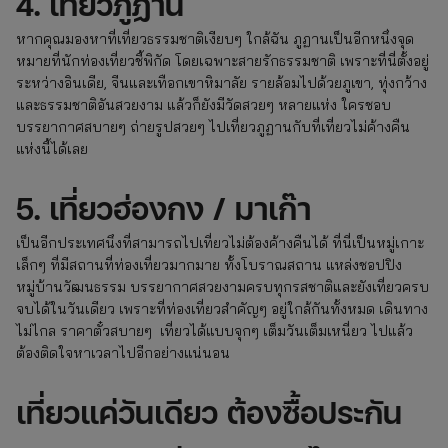
4. เที่ยวภูฏาน
หากคุณมองหาที่เที่ยวธรรมชาติเงียบๆ ใกล้ฉัน ภูฏานเป็นอีกหนึ่งจุด
หมายที่นักท่องเที่ยวชี้พิกัด โดยเฉพาะสายรักธรรมชาติ เพราะที่นี่ตั้งอยู่
ระหว่างอินเดีย, จีนและเทือกเขาหิมาลัย รายล้อมไปด้วยภูเขา, ทุ่งกว้าง
และธรรมชาติอันสวยงาม แล้วก็ยังมีวัดสวยๆ หลายแห่ง ใครชอบ
บรรยากาศสบายๆ ถ่ายรูปสวยๆ ไปเที่ยวภูฏานกับที่เที่ยวไม่ค้างคืน
แห่งนี้ได้เลย
5. เที่ยวฮ่องกง / มาเก๊า
เป็นอีกประเทศนึงที่สามารถไปเที่ยวไม่ต้องค้างคืนได้ ที่นี่เป็นหมู่เกาะ
เล็กๆ ที่มีสถานที่ท่องเที่ยวมากมาย ทั้งโบราณสถาน แหล่งชอปปิง
หมู่บ้านวัฒนธรรม บรรยากาศสวยงามครบทุกรสชาติและยังเที่ยวครบ
จบได้ในวันเดียว เพราะที่ท่องเที่ยวสำคัญๆ อยู่ใกล้กันทั้งหมด เดินทาง
ไม่ไกล ราคาตั๋วสบายๆ เที่ยวได้แบบจุกๆ เต็มวันเต็มเหนี่ยว ไปแล้ว
ต้องติดใจหาเวลาไปอีกอย่างแน่นอน
เที่ยวแค่วันเดียว ต้องซื้อประกัน