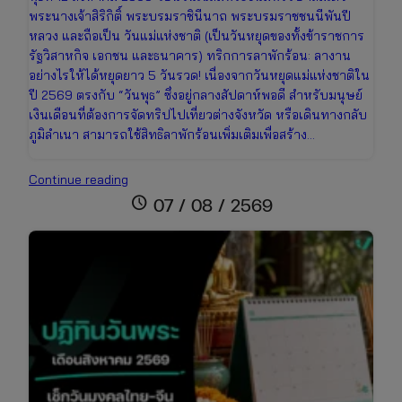
พระนางเจ้าสิริกิติ์ พระบรมราชินีนาถ พระบรมราชชนนีพันปี
หลวง และถือเป็น วันแม่แห่งชาติ (เป็นวันหยุดของทั้งข้าราชการ
รัฐวิสาหกิจ เอกชน และธนาคาร) ทริกการลาพักร้อน: ลางาน
อย่างไรให้ได้หยุดยาว 5 วันรวด! เนื่องจากวันหยุดแม่แห่งชาติใน
ปี 2569 ตรงกับ “วันพุธ” ซึ่งอยู่กลางสัปดาห์พอดี สำหรับมนุษย์
เงินเดือนที่ต้องการจัดทริปไปเที่ยวต่างจังหวัด หรือเดินทางกลับ
ภูมิลำเนา สามารถใช้สิทธิลาพักร้อนเพิ่มเติมเพื่อสร้าง…
อัปเดต
Continue reading
ปฏิทิน
schedule
07 / 08 / 2569
วัน
หยุด
เดือน
สิงหาคม
2569
เช็ก
วัน
หยุด
ยาว
เตรียม