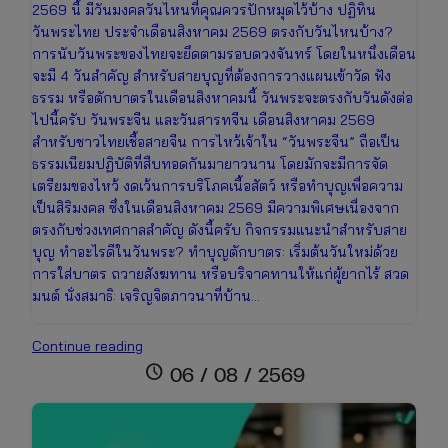
2569 นี้ มีวันมงคลวันไหนที่คุณควรปักหมุดไว้บ้าง ปฏิทิน
วันพระไทย ประจำเดือนสิงหาคม 2569 ตรงกับวันไหนบ้าง?
การนับวันพระของไทยจะยึดตามรอบดวงจันทร์ โดยในหนึ่งเดือน
จะมี 4 วันสำคัญ สำหรับสายบุญที่ต้องการวางแผนเข้าวัด ฟัง
ธรรม หรือตักบาตรในเดือนสิงหาคมนี้ วันพระจะตรงกับวันดังต่อ
ไปนี้ครับ วันพระจีน และวันสารทจีน เดือนสิงหาคม 2569
สำหรับชาวไทยเชื้อสายจีน การไหว้เจ้าใน “วันพระจีน” ถือเป็น
ธรรมเนียมปฏิบัติที่สืบทอดกันมายาวนาน โดยมักจะมีการจัด
เตรียมของไหว้ งดเว้นการบริโภคเนื้อสัตว์ หรือทำบุญเพื่อความ
เป็นสิริมงคล ซึ่งในเดือนสิงหาคม 2569 มีความพิเศษเนื่องจาก
ตรงกับช่วงเทศกาลสำคัญ ดังนี้ครับ กิจกรรมแนะนำสำหรับสาย
บุญ ทำอะไรดีในวันพระ? ทำบุญตักบาตร: เริ่มต้นวันใหม่ด้วย
การใส่บาตร ถวายสังฆทาน หรือบริจาคทานให้แก่ผู้ยากไร้ สวด
มนต์ นั่งสมาธิ: เจริญจิตภาวนาที่บ้าน…
ปฏิทิน
Continue reading
วันพระ
schedule
06 / 08 / 2569
เดือน
สิงหาคม
2569