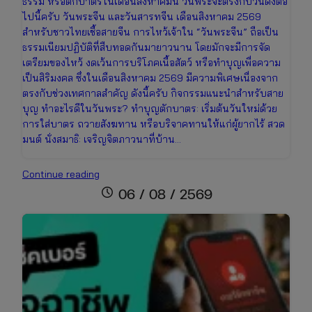
ธรรม หรือตักบาตรในเดือนสิงหาคมนี้ วันพระจะตรงกับวันดังต่อ
ไปนี้ครับ วันพระจีน และวันสารทจีน เดือนสิงหาคม 2569
สำหรับชาวไทยเชื้อสายจีน การไหว้เจ้าใน “วันพระจีน” ถือเป็น
ธรรมเนียมปฏิบัติที่สืบทอดกันมายาวนาน โดยมักจะมีการจัด
เตรียมของไหว้ งดเว้นการบริโภคเนื้อสัตว์ หรือทำบุญเพื่อความ
เป็นสิริมงคล ซึ่งในเดือนสิงหาคม 2569 มีความพิเศษเนื่องจาก
ตรงกับช่วงเทศกาลสำคัญ ดังนี้ครับ กิจกรรมแนะนำสำหรับสาย
บุญ ทำอะไรดีในวันพระ? ทำบุญตักบาตร: เริ่มต้นวันใหม่ด้วย
การใส่บาตร ถวายสังฆทาน หรือบริจาคทานให้แก่ผู้ยากไร้ สวด
มนต์ นั่งสมาธิ: เจริญจิตภาวนาที่บ้าน…
ปฏิทิน
Continue reading
วันพระ
schedule
06 / 08 / 2569
เดือน
สิงหาคม
2569
เช็ก
วัน
มงคล
ไทย-
จีน