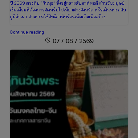
ปี 2569 ตรงกับ “วันพุธ” ซึ่งอยู่กลางสัปดาห์พอดี สำหรับมนุษย์
เงินเดือนที่ต้องการจัดทริปไปเที่ยวต่างจังหวัด หรือเดินทางกลับ
ภูมิลำเนา สามารถใช้สิทธิลาพักร้อนเพิ่มเติมเพื่อสร้าง…
อัปเดต
Continue reading
ปฏิทิน
schedule
07 / 08 / 2569
วัน
หยุด
เดือน
สิงหาคม
2569
เช็ก
วัน
หยุด
ยาว
เตรียม
ตัว
เที่ยว
วัน
แม่