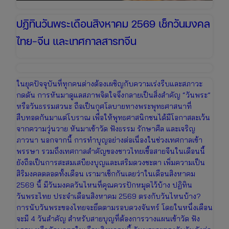
ปฏิทินวันพระเดือนสิงหาคม 2569 เช็กวันมงคล
ไทย-จีน และเทศกาลสารทจีน
ในยุคปัจจุบันที่ทุกคนต่างต้องเผชิญกับความเร่งรีบและสภาวะ
กดดัน การหันมาดูแลสภาพจิตใจจึงกลายเป็นสิ่งสำคัญ “วันพระ”
หรือวันธรรมสวนะ ถือเป็นกุศโลบายทางพระพุทธศาสนาที่
สืบทอดกันมาแต่โบราณ เพื่อให้พุทธศาสนิกชนได้มีโอกาสละเว้น
จากความวุ่นวาย หันมาเข้าวัด ฟังธรรม รักษาศีล และเจริญ
ภาวนา นอกจากนี้ การทำบุญอย่างต่อเนื่องในช่วงเทศกาลเข้า
พรรษา รวมถึงเทศกาลสำคัญของชาวไทยเชื้อสายจีนในเดือนนี้
ยังถือเป็นการสะสมเสบียงบุญและเสริมดวงชะตา เพิ่มความเป็น
สิริมงคลตลอดทั้งเดือน เรามาเช็กกันเลยว่าในเดือนสิงหาคม
2569 นี้ มีวันมงคลวันไหนที่คุณควรปักหมุดไว้บ้าง ปฏิทิน
วันพระไทย ประจำเดือนสิงหาคม 2569 ตรงกับวันไหนบ้าง?
การนับวันพระของไทยจะยึดตามรอบดวงจันทร์ โดยในหนึ่งเดือน
จะมี 4 วันสำคัญ สำหรับสายบุญที่ต้องการวางแผนเข้าวัด ฟัง