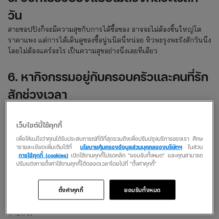
วัน
สายชอปปิงก็จะมีความสุขกับการได้ซื้อของ อาจจะไม่ต้องชิ้นใหญ่โต
ราคาแพง แต่การได้เดินดูของซื้อนู่นนิดนี่หน่อย หิวพะรุงพะรังสักวันนึง
โดยไม่ต้องแคร์อะไร เป็นความสุขอย่างนึงเลยทีเดียว
6. หากิจกรรมอยู่กับครอบครัวและคนที่รัก
สักช่วงเวลา
หลายคนทำงานจนลืมคนที่บ้าน พ่อแม่, พี่น้อง, คนรักหรือลูก หาเวลา
สักวันหนึ่งอยู่กับพวกเขา ทำกิจกรรมต่างๆ ร่วมกัน เป็นรางวัลชีวิตที่ได้
เว็บไซต์นี้ใช้คุกกี้
พลังบวกทั้งตัวเองและกับคนที่รักด้วย
เพื่อให้แน่ใจว่าคุณได้รับประสบการณ์ที่ดีที่สุดรวมถึงเพื่อปรับปรุงบริการของเรา ศึกษ
ารายละเอียดเพิ่มเติมได้ที่
นโยบายคุ้มครองข้อมูลส่วนบุคคลของบริษัทฯ
ในส่วน
7. ไปเที่ยวต่างประเทศเติมพลังดีๆ สักทริป
การใช้คุกกี้ (cookies)
เปิดใช้งานคุกกี้โปรดคลิก "ยอมรับทั้งหมด" และคุณสามารถ
ปรับแต่งการตั้งค่าใช้งานคุกกี้ได้ตลอดเวลาโดยไปที่ "ตั้งค่าคุกกี้"
เรื่องเที่ยวต่างประเทศนี่นับเป็นความสุขของใครหลายๆ คน เป็นรางวัล
ชีวิตที่ยอดนิยมเลย เพราะเป็นเรื่องพิเศษมากๆ กับการที่จะตัดสินใจ
ตั้งค่าคุกกี้
ยอมรับทั้งหมด
เดินทางไปเที่ยวในต่างแดนสักครั้งนับเป็นการชาร์ตพลังครั้งใหญ่และ
อย่าลืมเรื่องความปลอดภัย มีประกันเดินทางติดไปด้วยทุกครั้งสบายใจ
หายห่วง