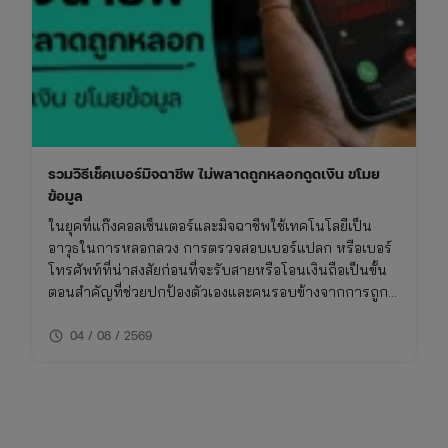
และ
เทศกาล
สารท
จีน
รวมวิธีเช็คเบอร์มิจฉาชีพ ไม่พลาดถูกหลอกดูดเงิน ขโมย
ข้อมูล
ในยุคที่แก๊งคอลเซ็นเตอร์และมิจฉาชีพใช้เทคโนโลยีเป็น
อาวุธในการหลอกลวง การตรวจสอบเบอร์แปลก หรือเบอร์
โทรศัพท์ที่น่าสงสัยก่อนที่จะรับสายหรือโอนเงินถือเป็นขั้น
ตอนสำคัญที่ช่วยปกป้องตัวเองและคนรอบข้างจากการถูก
โกง การเช็คเบอร์มิจฉาชีพไม่ใช่เรื่องยาก หากคุณรู้วิธีที่ถูก
schedule
ต้องและใช้เครื่องมือที่เหมาะสม บทความนี้จึงรวบรวมวิธี
04 / 08 / 2569
การเช็คเบอร์มิจฉาชีพและข้อควรระวังที่คุณไม่ควรพลาด