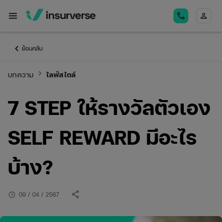
menu
call
person
keyboard_arrow_left
ย้อนกลับ
keyboard_arrow_right
บทความ
ไลฟ์สไตล์
7 STEP ให้รางวัลตัวเอง
SELF REWARD มีอะไร
บ้าง?
share
schedule
09 / 04 / 2567