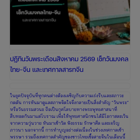
ปฏิทินวันพระเดือนสิงหาคม 2569 เช็กวันมงคล
ไทย-จีน และเทศกาลสารทจีน
ในยุคปัจจุบันที่ทุกคนต่างต้องเผชิญกับความเร่งรีบและสภาวะ
กดดัน การหันมาดูแลสภาพจิตใจจึงกลายเป็นสิ่งสำคัญ “วันพระ”
หรือวันธรรมสวนะ ถือเป็นกุศโลบายทางพระพุทธศาสนาที่
สืบทอดกันมาแต่โบราณ เพื่อให้พุทธศาสนิกชนได้มีโอกาสละเว้น
จากความวุ่นวาย หันมาเข้าวัด ฟังธรรม รักษาศีล และเจริญ
ภาวนา นอกจากนี้ การทำบุญอย่างต่อเนื่องในช่วงเทศกาลเข้า
พรรษา รวมถึงเทศกาลสำคัญของชาวไทยเชื้อสายจีนในเดือนนี้