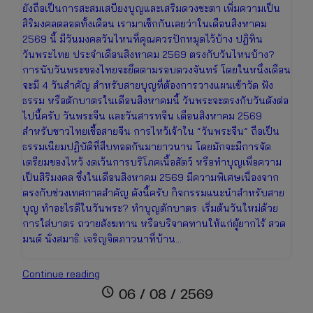
ยังถือเป็นการสะสมเสบียงบุญและเสริมดวงชะตา เพิ่มความเป็น
สิริมงคลตลอดทั้งเดือน เรามาเช็กกันเลยว่าในเดือนสิงหาคม
2569 นี้ มีวันมงคลวันไหนที่คุณควรปักหมุดไว้บ้าง ปฏิทิน
วันพระไทย ประจำเดือนสิงหาคม 2569 ตรงกับวันไหนบ้าง?
การนับวันพระของไทยจะยึดตามรอบดวงจันทร์ โดยในหนึ่งเดือน
จะมี 4 วันสำคัญ สำหรับสายบุญที่ต้องการวางแผนเข้าวัด ฟัง
ธรรม หรือตักบาตรในเดือนสิงหาคมนี้ วันพระจะตรงกับวันดังต่อ
ไปนี้ครับ วันพระจีน และวันสารทจีน เดือนสิงหาคม 2569
สำหรับชาวไทยเชื้อสายจีน การไหว้เจ้าใน “วันพระจีน” ถือเป็น
ธรรมเนียมปฏิบัติที่สืบทอดกันมายาวนาน โดยมักจะมีการจัด
เตรียมของไหว้ งดเว้นการบริโภคเนื้อสัตว์ หรือทำบุญเพื่อความ
เป็นสิริมงคล ซึ่งในเดือนสิงหาคม 2569 มีความพิเศษเนื่องจาก
ตรงกับช่วงเทศกาลสำคัญ ดังนี้ครับ กิจกรรมแนะนำสำหรับสาย
บุญ ทำอะไรดีในวันพระ? ทำบุญตักบาตร: เริ่มต้นวันใหม่ด้วย
การใส่บาตร ถวายสังฆทาน หรือบริจาคทานให้แก่ผู้ยากไร้ สวด
มนต์ นั่งสมาธิ: เจริญจิตภาวนาที่บ้าน…
ปฏิทิน
Continue reading
วันพระ
schedule
06 / 08 / 2569
เดือน