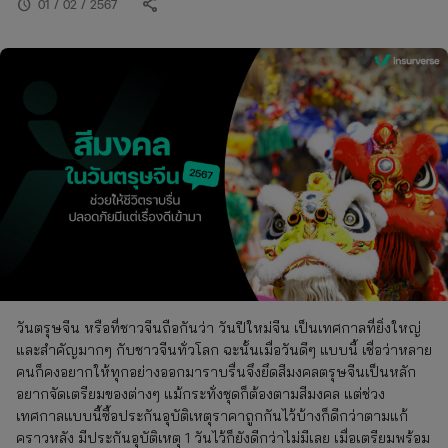
share
schedule
01 / 02 / 2567
วันตรุษจีน หรือที่ชาวจีนถือกันว่า วันปีใหม่จีน เป็นเทศกาลที่ยิ่งใหญ่
และสำคัญมากๆ กับชาวจีนทั่วโลก ฉะนั้นเมื่อวันดีๆ แบบนี้ เชื่อว่าหลาย
คนก็คงอยากให้ทุกอย่างออกมาราบรื่นจึงยึดสีมงคลตรุษจีนเป็นหลัก
อยากจัดเตรียมของต่างๆ แม้กระทั่งชุดก็ต้องตามสีมงคล แต่ช่วง
เทศกาลแบบนี้ซื้อประกันอุบัติเหตุราคาถูกกันไว้บ้างก็ดีกว่าตามแก้
คราวหลัง มีประกันอุบัติเหตุ 1 วันไว้ก็ยังดีกว่าไม่มีเลย เมื่อเตรียมพร้อม