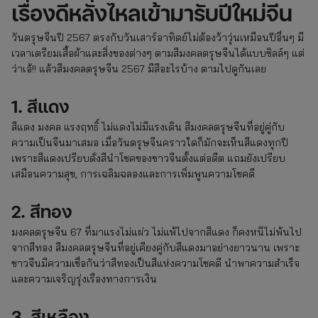
เรื่องดีหลั่งไหลเข้ามารับปีใหม่จีน
วันตรุษจีนปี 2567 ตรงกับวันเสาร์อาทิตย์ไม่ต้องว้าวุ่นเหมือนปีอื่นๆ มี
เวลาเตรียมเสื้อผ้าและสิ่งของต่างๆ ตามสีมงคลตรุษจีนได้แบบชิลล์ๆ แต่
ว่าเอ้!! แล้วสีมงคลตรุษจีน 2567 มีสีอะไรบ้าง ตามไปดูกันเลย
1. สีแดง
สีแดง มงคล แรงฤทธิ์ ไม่แดงไม่มีแรงเดิน สีมงคลตรุษจีนที่อยู่คู่กับ
ความเป็นจีนมาเสมอ เมื่อวันตรุษจีนคราวใดก็มักจะเห็นสีแดงทุกปี
เพราะสีแดงเปรียบดั่งสีนำโชคของชาวจีนตั้งแต่อดีต แถมยังเปรียบ
เสมือนความสุข, การเฉลิมฉลองและการเพิ่มพูนความโชคดี
2. สีทอง
มงคลตรุษจีน 67 ที่มาแรงไม่แผ่ว ไม่แพ้ไปจากสีแดง ก็คงหนีไม่พ้นไป
จากสีทอง สีมงคลตรุษจีนที่อยู่เคียงคู่กับสีแดงมาอย่างยาวนาน เพราะ
ชาวจีนมีความเชื่อกันว่าสีทองเป็นสีแห่งความโชคดี นำพาความสำเร็จ
และความเจริญรุ่งเรืองทางการเงิน
3. สีเหลือง