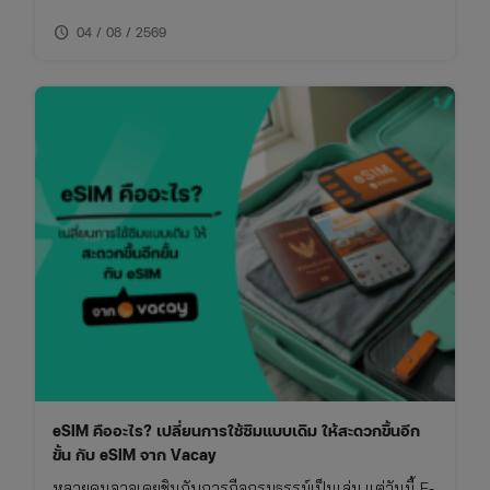
โกง การเช็คเบอร์มิจฉาชีพไม่ใช่เรื่องยาก หากคุณรู้วิธีที่ถูก
schedule
ต้องและใช้เครื่องมือที่เหมาะสม บทความนี้จึงรวบรวมวิธี
04 / 08 / 2569
การเช็คเบอร์มิจฉาชีพและข้อควรระวังที่คุณไม่ควรพลาด
eSIM คืออะไร? เปลี่ยนการใช้ซิมแบบเดิม ให้สะดวกขึ้นอีก
ขั้น กับ eSIM จาก Vacay
หลายคนอาจเคยชินกับการถือกรมธรรม์เป็นเล่ม แต่วันนี้ E-