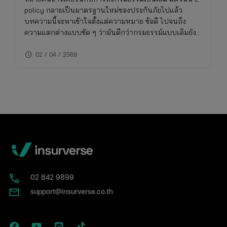
policy กลายเป็นมาตรฐานใหม่ของประกันภัยไปแล้ว
บทความนี้จะพาเข้าใจตั้งแต่ความหมาย ข้อดี ไปจนถึง
ความแตกต่างแบบชัด ๆ ว่ามันดีกว่ากรมธรรม์แบบเดิมยัง
ไง และเหมาะกับใครจริง ๆ
schedule
02 / 04 / 2569
02​ 842 9899
support@insurverse.co.th