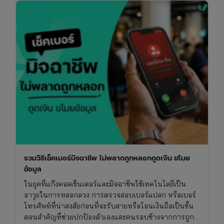
สิงหาคม
2569
เช็ก
วัน
มงคล
ไทย-
จีน
และ
เทศกาล
สารท
จีน
รวมวิธีเช็คเบอร์มิจฉาชีพ ไม่พลาดถูกหลอกดูดเงิน ขโมย
ข้อมูล
ในยุคที่แก๊งคอลเซ็นเตอร์และมิจฉาชีพใช้เทคโนโลยีเป็น
อาวุธในการหลอกลวง การตรวจสอบเบอร์แปลก หรือเบอร์
โทรศัพท์ที่น่าสงสัยก่อนที่จะรับสายหรือโอนเงินถือเป็นขั้น
ตอนสำคัญที่ช่วยปกป้องตัวเองและคนรอบข้างจากการถูก