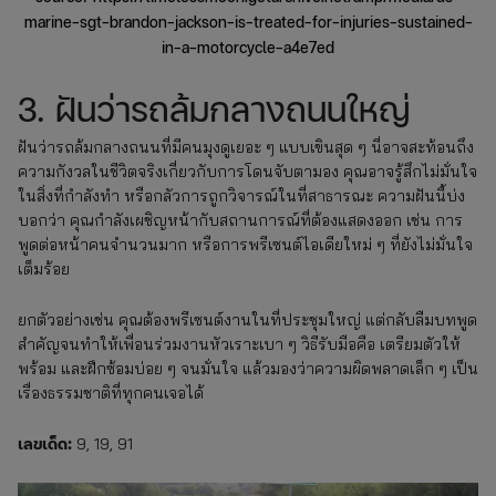
marine-sgt-brandon-jackson-is-treated-for-injuries-sustained-
in-a-motorcycle-a4e7ed
3. ฝันว่ารถล้มกลางถนนใหญ่
ฝันว่ารถล้มกลางถนนที่มีคนมุงดูเยอะ ๆ แบบเขินสุด ๆ นี่อาจสะท้อนถึง
ความกังวลในชีวิตจริงเกี่ยวกับการโดนจับตามอง คุณอาจรู้สึกไม่มั่นใจ
ในสิ่งที่กำลังทำ หรือกลัวการถูกวิจารณ์ในที่สาธารณะ ความฝันนี้บ่ง
บอกว่า คุณกำลังเผชิญหน้ากับสถานการณ์ที่ต้องแสดงออก เช่น การ
พูดต่อหน้าคนจำนวนมาก หรือการพรีเซนต์ไอเดียใหม่ ๆ ที่ยังไม่มั่นใจ
เต็มร้อย
ยกตัวอย่างเช่น คุณต้องพรีเซนต์งานในที่ประชุมใหญ่ แต่กลับลืมบทพูด
สำคัญจนทำให้เพื่อนร่วมงานหัวเราะเบา ๆ วิธีรับมือคือ เตรียมตัวให้
พร้อม และฝึกซ้อมบ่อย ๆ จนมั่นใจ แล้วมองว่าความผิดพลาดเล็ก ๆ เป็น
เรื่องธรรมชาติที่ทุกคนเจอได้
เลขเด็ด:
9, 19, 91