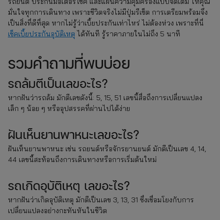
รถยนต์ ประกันมอเตอร์ไซค์ และแผนความคุ้มครองแบบจัดเต็ม ให้คุณ
มั่นใจทุกการเดินทาง เพราะชีวิตจริงไม่มีปุ่มรีเซ็ต การเตรียมพร้อมจึง
เป็นสิ่งที่ดีที่สุด หากไม่รู้ว่าเบี้ยประกันเท่าไหร่ ไม่ต้องห่วง เพราะที่นี่
เช็คเบี้ยประกันอุบัติเหตุ
ได้ทันที รู้ราคาภายในไม่ถึง 5 นาที
รวมคำถามที่พบบ่อย
รถล้มตีเป็นเลขอะไร?
หากฝันว่ารถล้ม มักตีเลขดังนี้: 5, 15, 51 เลขนี้สื่อถึงการเปลี่ยนแปลง
เล็ก ๆ น้อย ๆ หรืออุปสรรคที่ผ่านไปได้ง่าย
ฝันเห็นยานพาหนะเลขอะไร?
ฝันเห็นยานพาหนะ เช่น รถยนต์หรือจักรยานยนต์ มักตีเป็นเลข 4, 14,
44 เลขนี้สะท้อนถึงการเดินทางหรือการเริ่มต้นใหม่
รถเกิดอุบัติเหตุ เลขอะไร?
หากฝันว่าเกิดอุบัติเหตุ มักตีเป็นเลข 3, 13, 31 ซึ่งเชื่อมโยงกับการ
เปลี่ยนแปลงอย่างกะทันหันในชีวิต