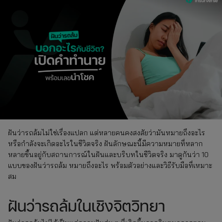
ฝันว่ารถล้มไม่ใช่เรื่องแปลก แต่หลายคนคงสงสัยว่ามันหมายถึงอะไร
หรือกำลังจะเกิดอะไรในชีวิตจริง ฝันลักษณะนี้มีความหมายที่หลาก
หลายขึ้นอยู่กับสถานการณ์ในฝันและบริบทในชีวิตจริง มาดูกันว่า 10
แบบของฝันว่ารถล้ม หมายถึงอะไร พร้อมตัวอย่างและวิธีรับมือที่เหมาะ
สม
ฝันว่ารถล้มในเชิงจิตวิทยา