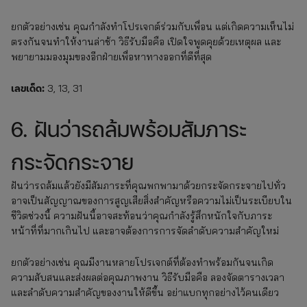
ยกตัวอย่างเช่น คุณกำลังทำโปรเจกต์ร่วมกับเพื่อน แต่เกิดความเห็นไม่
ตรงกันจนทำให้งานล่าช้า วิธีรับมือคือ เปิดใจพูดคุยด้วยเหตุผล และ
พยายามมองมุมของอีกฝ่ายเพื่อหาทางออกที่ดีที่สุด
เลขเด็ด:
3, 13, 31
6. ฝันว่ารถล้มพร้อมสัมภาระ
กระจัดกระจาย
ฝันว่ารถล้มแล้วยังมีสัมภาระที่คุณพกพามาด้วยกระจัดกระจายไปทั่ว
อาจเป็นสัญญาณของการสูญเสียสิ่งสำคัญหรือความไม่เป็นระเบียบใน
ชีวิตช่วงนี้ ความฝันนี้อาจสะท้อนว่าคุณกำลังรู้สึกหนักใจกับภาระ
หน้าที่ที่มากเกินไป และอาจต้องการการจัดลำดับความสำคัญใหม่
ยกตัวอย่างเช่น คุณมีงานหลายโปรเจกต์ที่ต้องทำพร้อมกันจนเกิด
ความสับสนและส่งผลต่อคุณภาพงาน วิธีรับมือคือ ลองจัดตารางเวลา
และลำดับความสำคัญของงานให้ดีขึ้น อย่าแบกทุกอย่างไว้คนเดียว