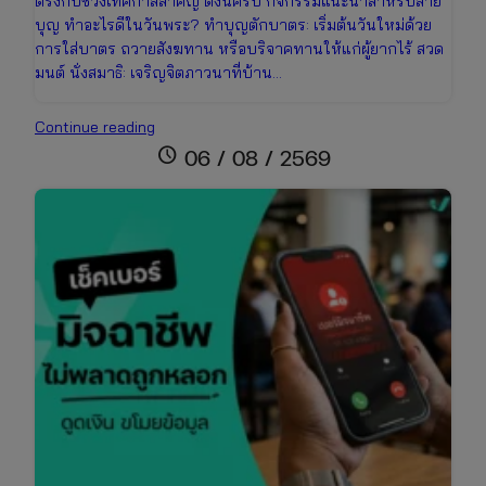
ตรงกับช่วงเทศกาลสำคัญ ดังนี้ครับ กิจกรรมแนะนำสำหรับสาย
บุญ ทำอะไรดีในวันพระ? ทำบุญตักบาตร: เริ่มต้นวันใหม่ด้วย
การใส่บาตร ถวายสังฆทาน หรือบริจาคทานให้แก่ผู้ยากไร้ สวด
มนต์ นั่งสมาธิ: เจริญจิตภาวนาที่บ้าน…
ปฏิทิน
Continue reading
วันพระ
schedule
06 / 08 / 2569
เดือน
สิงหาคม
2569
เช็ก
วัน
มงคล
ไทย-
จีน
และ
เทศกาล
สารท
จีน