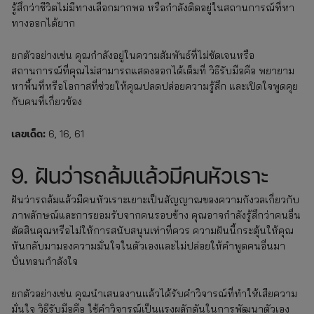
รู้สึกว่าชีวิตไม่มีทางเลือกมากพอ หรือกำลังติดอยู่ในสถานการณ์ที่หา
ทางออกได้ยาก
ยกตัวอย่างเช่น คุณกำลังอยู่ในความสัมพันธ์ที่ไม่ชัดเจนหรือ
สถานการณ์ที่คุณไม่สามารถแสดงออกได้เต็มที่ วิธีรับมือคือ พยายาม
หาพื้นที่หรือโอกาสที่ช่วยให้คุณปลดปล่อยความรู้สึก และเปิดใจพูดคุย
กับคนที่เกี่ยวข้อง
เลขเด็ด:
6, 16, 61
9. ฝันว่ารถล้มแล้วมีคนหัวเราะ
ฝันว่ารถล้มแล้วมีคนหัวเราะเยาะเป็นสัญญาณของความกังวลเกี่ยวกับ
ภาพลักษณ์และการยอมรับจากคนรอบข้าง คุณอาจกำลังรู้สึกว่าคนอื่น
ตัดสินคุณหรือไม่ให้การสนับสนุนเท่าที่ควร ความฝันนี้กระตุ้นให้คุณ
หันกลับมามองความมั่นใจในตัวเองและไม่ปล่อยให้คำพูดคนอื่นมา
บั่นทอนกำลังใจ
ยกตัวอย่างเช่น คุณนำเสนองานแล้วได้รับคำวิจารณ์ที่ทำให้เสียความ
มั่นใจ วิธีรับมือคือ ใช้คำวิจารณ์เป็นแรงผลักดันในการพัฒนาตัวเอง