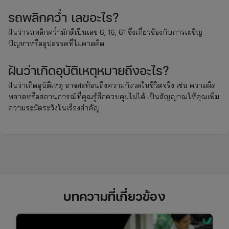
รถพลิกคว่ำ เลขอะไร?
ฝันว่ารถพลิกคว่ำมักตีเป็นเลข 6, 16, 61 ซึ่งเกี่ยวข้องกับการเผชิญ
ปัญหาหรืออุปสรรคที่ไม่คาดคิด
ฝันว่าเกิดอุบัติเหตุหมายถึงอะไร?
ฝันว่าเกิดอุบัติเหตุ อาจสะท้อนถึงความกังวลในชีวิตจริง เช่น ความผิด
พลาดหรือสถานการณ์ที่คุณรู้สึกควบคุมไม่ได้ เป็นสัญญาณให้คุณเพิ่ม
ความระมัดระวังในเรื่องสำคัญ
บทความที่เกี่ยวข้อง