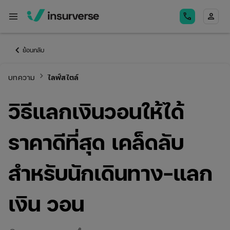
menu
call
person
keyboard_arrow_left
ย้อนกลับ
keyboard_arrow_right
บทความ
ไลฟ์สไตล์
วิธีแลกเงินวอนให้ได้
ราคาดีที่สุด เคล็ดลับ
สำหรับนักเดินทาง–แลก
เงิน วอน