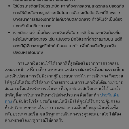
ใช้บัตรเครดิตหรือบัตรเดบิต หากต้องการความสะดวกและปลอดภัย
การใช้บัตรในการรูดชำระเงินในเกาหลีอาจเป็นตัวเลือกที่ดี เพราะ
บางธนาคารเสนอเรทที่ใกล้เคียงกับตลาดกลาง ทำให้ไม่จำเป็นต้อง
แลกเงินในปริมาณมาก
หากมีความจำเป็นต้องแลกเงินเพิ่มในเกาหลี ร้านแลกเงินท้องถิ่น
หรือในย่านท่องเที่ยว เช่น เมียงดง มักให้เรทที่ดีกว่าสนามบิน แต่ก็
ควรมีผู้เชี่ยวชาญหรือไกด์เป็นคนแนะนำ เพื่อป้องกันปัญหาเงิน
ปลอมหรือโดนโกง
การแลกเงินวอนให้ได้ราคาดีที่สุดต้องเริ่มจากการตรวจสอบ
เรทล่วงหน้า เปรียบเทียบจากหลายแหล่ง ระมัดระวังเรื่องค่าธรรมเนียม
และเงินปลอม การรับฟังจากผู้มีประสบการณ์ในการเดินทาง ก็จะช่วย
ให้คุณได้เตรียมตัวได้ล่วงหน้าและวางแผนการแลกเงินได้อย่างเหมาะ
สมและพร้อมสำหรับการเดินทางที่สนุก ปลอดภัยในเกาหลีใต้ และสิ่ง
สำคัญยิ่งกว่าในการเดินทางไปต่างประเทศ คือเลือกทำ
ประกันเดิน
ทาง
กับอินชัวร์เวิร์ส ประกันออนไลน์ เพื่อให้คุณได้รับความคุ้มครอง
ทั้งค่ารักษาพยาบาลในต่างประเทศ การเคลื่อนย้ายฉุกเฉินหรือเพื่อ
กลับประเทศและอื่น ๆ แล้วทุกการเดินทางของคุณจะสบายใจ ไม่ต้อง
ห่วงพะวงเรื่องเหตุการณ์ไม่คาดฝัน