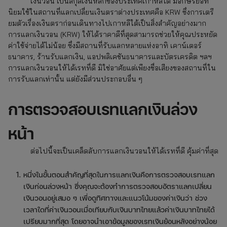
เงินวอน เป็นสกุลเงินหลักของประเทศเกาหลีใต้ มีอักษรย่อที่
นิยมใช้ในสถานที่แลกเปลี่ยนเงินตราต่างประเทศคือ KRW ซึ่งการเตรี
ยมตัวเรื่องเงินตราก่อนเดินทางไปเกาหลีใต้เป็นสิ่งสำคัญอย่างมาก
การแลกเงินวอน (KRW) ให้ได้ราคาดีที่สุดสามารถช่วยให้คุณประหยัด
ค่าใช้จ่ายได้ไม่น้อย ซึ่งมีสถานที่รับแลกหลายแห่งอาทิ เคาน์เตอร์
ธนาคาร, ร้านรับแลกเงิน, แอปพลิเคชันธนาคารและบัตรเครดิต ฯลฯ
การแลกเงินวอนให้ได้เรทที่ดี มิใช่อาศัยแต่เพียงชื่อเสียงของสถานที่ใน
การรับแลกเท่านั้น แต่ยังมีส่วนประกอบอื่น ๆ
การตรวจสอบเรทแลกเงินล่วง
หน้า
ต่อไปนี้จะเป็นเคล็ดลับการแลกเงินวอนให้ได้เรทที่ดี คุ้มค่าที่สุด
หนึ่งในขั้นตอนสำคัญที่สุดในการแลกเงินคือการตรวจสอบเรทแลก
เงินก่อนล่วงหน้า ซึ่งคุณจะต้องทำการตรวจสอบอัตราแลกเปลี่ยน
เงินวอนอยู่เสมอ ๆ เพื่อดูทิศทางและแนวโน้มของค่าเงินว่า ช่วง
เวลาใดที่ค่าเงินวอนเมื่อเทียบกับเงินบาทไทยแล้วค่าเงินบาทไทยได้
เปรียบมากที่สุด โดยอาจนำเอาข้อมูลของเรทเงินย้อนหลังอย่างน้อย