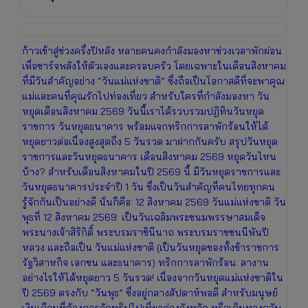
ก้าวเข้าสู่ช่วงครึ่งปีหลัง หลายคนคงกำลังมองหาช่วงเวลาพักผ่อน
เพื่อชาร์จพลังให้ตัวเองและครอบครัว โดยเฉพาะในเดือนสิงหาคม
ที่มีวันสำคัญอย่าง “วันแม่แห่งชาติ” ซึ่งถือเป็นโอกาสดีที่จะพาคุณ
แม่และคนที่คุณรักไปท่องเที่ยว สำหรับใครที่กำลังมองหา วัน
หยุดเดือนสิงหาคม 2569 วันนี้เราได้รวบรวมปฏิทินวันหยุด
ราชการ วันหยุดธนาคาร พร้อมแจกทริกการลาพักร้อนให้ได้
หยุดยาวต่อเนื่องสูงสุดถึง 5 วันรวด มาฝากกันครับ สรุปวันหยุด
ราชการและวันหยุดธนาคาร เดือนสิงหาคม 2569 หยุดวันไหน
บ้าง? สำหรับเดือนสิงหาคมในปี 2569 นี้ มีวันหยุดราชการและ
วันหยุดธนาคารประจำปี 1 วัน ซึ่งเป็นวันสำคัญที่คนไทยทุกคน
รู้จักกันเป็นอย่างดี นั่นก็คือ: 12 สิงหาคม 2569 วันแม่แห่งชาติ วัน
พุธที่ 12 สิงหาคม 2569: เป็นวันเฉลิมพระชนมพรรษาสมเด็จ
พระนางเจ้าสิริกิติ์ พระบรมราชินีนาถ พระบรมราชชนนีพันปี
หลวง และถือเป็น วันแม่แห่งชาติ (เป็นวันหยุดของทั้งข้าราชการ
รัฐวิสาหกิจ เอกชน และธนาคาร) ทริกการลาพักร้อน: ลางาน
อย่างไรให้ได้หยุดยาว 5 วันรวด! เนื่องจากวันหยุดแม่แห่งชาติใน
ปี 2569 ตรงกับ “วันพุธ” ซึ่งอยู่กลางสัปดาห์พอดี สำหรับมนุษย์
เงินเดือนที่ต้องการจัดทริปไปเที่ยวต่างจังหวัด หรือเดินทางกลับ