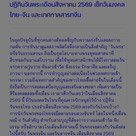
ปฏิทินวันพระเดือนสิงหาคม 2569 เช็กวันมงคล
ไทย-จีน และเทศกาลสารทจีน
ในยุคปัจจุบันที่ทุกคนต่างต้องเผชิญกับความเร่งรีบและสภาวะ
กดดัน การหันมาดูแลสภาพจิตใจจึงกลายเป็นสิ่งสำคัญ “วันพระ”
หรือวันธรรมสวนะ ถือเป็นกุศโลบายทางพระพุทธศาสนาที่
สืบทอดกันมาแต่โบราณ เพื่อให้พุทธศาสนิกชนได้มีโอกาสละเว้น
จากความวุ่นวาย หันมาเข้าวัด ฟังธรรม รักษาศีล และเจริญ
ภาวนา นอกจากนี้ การทำบุญอย่างต่อเนื่องในช่วงเทศกาลเข้า
พรรษา รวมถึงเทศกาลสำคัญของชาวไทยเชื้อสายจีนในเดือนนี้
ยังถือเป็นการสะสมเสบียงบุญและเสริมดวงชะตา เพิ่มความเป็น
สิริมงคลตลอดทั้งเดือน เรามาเช็กกันเลยว่าในเดือนสิงหาคม
2569 นี้ มีวันมงคลวันไหนที่คุณควรปักหมุดไว้บ้าง ปฏิทิน
วันพระไทย ประจำเดือนสิงหาคม 2569 ตรงกับวันไหนบ้าง?
การนับวันพระของไทยจะยึดตามรอบดวงจันทร์ โดยในหนึ่งเดือน
จะมี 4 วันสำคัญ สำหรับสายบุญที่ต้องการวางแผนเข้าวัด ฟัง
ธรรม หรือตักบาตรในเดือนสิงหาคมนี้ วันพระจะตรงกับวันดังต่อ
ไปนี้ครับ วันพระจีน และวันสารทจีน เดือนสิงหาคม 2569