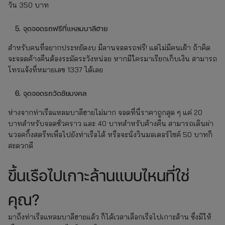
วัน 350 บาท
จุดจอดรถฟรีที่แหลมบาลีฮาย
สำหรับคนที่อยากประหยัดงบ มีลานจอดรถฟรี! แต่ไม่มีคนเฝ้า ถ้าคิด
จะจอดค้างคืนต้องระมัดระวังหน่อย หากมีใครมาเรียกเก็บเงิน สามารถ
โทรแจ้งที่หมายเลข 1337 ได้เลย
จุดจอดรถวัดชัยมงคล
ห่างจากท่าเรือแหลมบาลีฮายไม่มาก จอดที่นี่ราคาถูกสุด ๆ แค่ 20
บาทสำหรับจอดชั่วคราว และ 40 บาทสำหรับค้างคืน สามารถเดินผ่า
นวอคกิ้งสตรีทเพื่อไปยังท่าเรือได้ หรือจะนั่งวินมอเตอร์ไซค์ 50 บาทก็
สะดวกดี
ขึ้นเรือไปเกาะล้านแบบไหนที่ใช่
คุณ?
มาถึงท่าเรือแหลมบาลีฮายแล้ว ก็ได้เวลาเลือกเรือไปเกาะล้าน ซึ่งมีให้