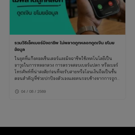
เทศกาล
สารท
จีน
รวมวิธีเช็คเบอร์มิจฉาชีพ ไม่พลาดถูกหลอกดูดเงิน ขโมย
ข้อมูล
ในยุคที่แก๊งคอลเซ็นเตอร์และมิจฉาชีพใช้เทคโนโลยีเป็น
อาวุธในการหลอกลวง การตรวจสอบเบอร์แปลก หรือเบอร์
โทรศัพท์ที่น่าสงสัยก่อนที่จะรับสายหรือโอนเงินถือเป็นขั้น
ตอนสำคัญที่ช่วยปกป้องตัวเองและคนรอบข้างจากการถูก
โกง การเช็คเบอร์มิจฉาชีพไม่ใช่เรื่องยาก หากคุณรู้วิธีที่ถูก
schedule
ต้องและใช้เครื่องมือที่เหมาะสม บทความนี้จึงรวบรวมวิธี
04 / 08 / 2569
การเช็คเบอร์มิจฉาชีพและข้อควรระวังที่คุณไม่ควรพลาด