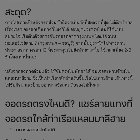
สะดุด?
การไปเกาะล้านด้วยรถส่วนตัวถือว่าเป็นวิธีที่สะดวกที่สุด ไม่ต้องกังวล
เรื่องเวลา จะออกเดินทางกี่โมงก็ได้ จะหยุดแวะตรงไหนก็ได้แบบ
สบายใจ เริ่มต้นด้วยการขับรถออกจากกรุงเทพฯ โดยใช้ถนน
มอเตอร์เวย์สาย 7 (กรุงเทพฯ – ชลบุรี) จากนั้นมุ่งหน้าไปทางด่าน
พัทยา ออกทางออก 13 ที่จะพาคุณไปยังพัทยาเหนือ ใช้เวลาเพียง 2-3
ชั่วโมงเท่านั้นเอง
หลังจากลงทางด่วนแล้ว ให้ขับตรงไปพัทยาใต้ จนเจอสะพานข้ามไป
แหลมบาลีฮาย ซึ่งเป็นท่าเรือหลักสำหรับขึ้นเรือไปเกาะล้าน เส้นทางนี้
ไม่ซับซ้อน และป้ายบอกทางชัดเจน รับรองไม่มีหลง!
จอดรถตรงไหนดี? แชร์ลายแทงที่
จอดรถใกล้ท่าเรือแหลมบาลีฮาย
อาคารจอดรถอัตโนมัติ