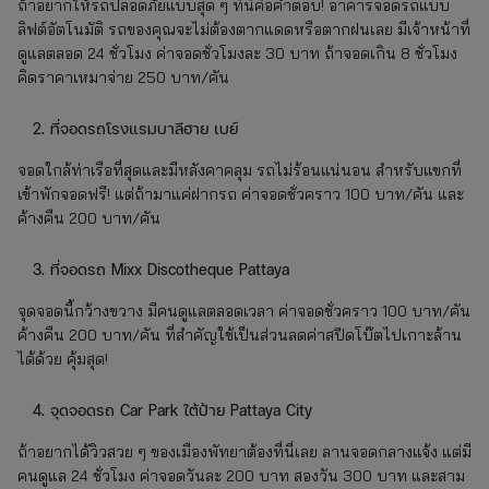
ถ้าอยากให้รถปลอดภัยแบบสุด ๆ ที่นี่คือคำตอบ! อาคารจอดรถแบบ
ลิฟต์อัตโนมัติ รถของคุณจะไม่ต้องตากแดดหรือตากฝนเลย มีเจ้าหน้าที่
ดูแลตลอด 24 ชั่วโมง ค่าจอดชั่วโมงละ 30 บาท ถ้าจอดเกิน 8 ชั่วโมง
คิดราคาเหมาจ่าย 250 บาท/คัน
ที่จอดรถโรงแรมบาลีฮาย เบย์
จอดใกล้ท่าเรือที่สุดและมีหลังคาคลุม รถไม่ร้อนแน่นอน สำหรับแขกที่
เข้าพักจอดฟรี! แต่ถ้ามาแค่ฝากรถ ค่าจอดชั่วคราว 100 บาท/คัน และ
ค้างคืน 200 บาท/คัน
ที่จอดรถ Mixx Discotheque Pattaya
จุดจอดนี้กว้างขวาง มีคนดูแลตลอดเวลา ค่าจอดชั่วคราว 100 บาท/คัน
ค้างคืน 200 บาท/คัน ที่สำคัญใช้เป็นส่วนลดค่าสปีดโบ๊ตไปเกาะล้าน
ได้ด้วย คุ้มสุด!
จุดจอดรถ Car Park ใต้ป้าย Pattaya City
ถ้าอยากได้วิวสวย ๆ ของเมืองพัทยาต้องที่นี่เลย ลานจอดกลางแจ้ง แต่มี
คนดูแล 24 ชั่วโมง ค่าจอดวันละ 200 บาท สองวัน 300 บาท และสาม