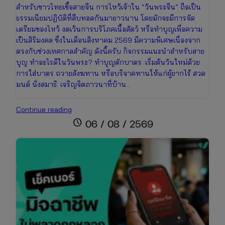
สำหรับชาวไทยเชื้อสายจีน การไหว้เจ้าใน “วันพระจีน” ถือเป็น
ธรรมเนียมปฏิบัติที่สืบทอดกันมายาวนาน โดยมักจะมีการจัด
เตรียมของไหว้ งดเว้นการบริโภคเนื้อสัตว์ หรือทำบุญเพื่อความ
เป็นสิริมงคล ซึ่งในเดือนสิงหาคม 2569 มีความพิเศษเนื่องจาก
ตรงกับช่วงเทศกาลสำคัญ ดังนี้ครับ กิจกรรมแนะนำสำหรับสาย
บุญ ทำอะไรดีในวันพระ? ทำบุญตักบาตร: เริ่มต้นวันใหม่ด้วย
การใส่บาตร ถวายสังฆทาน หรือบริจาคทานให้แก่ผู้ยากไร้ สวด
มนต์ นั่งสมาธิ: เจริญจิตภาวนาที่บ้าน…
ปฏิทิน
Continue reading
วันพระ
schedule
06 / 08 / 2569
เดือน
สิงหาคม
2569
เช็ก
วัน
มงคล
ไทย-
จีน
และ