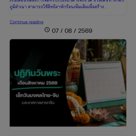
ภูมิลำเนา สามารถใช้สิทธิลาพักร้อนเพิ่มเติมเพื่อสร้าง…
อัปเดต
Continue reading
ปฏิทิน
schedule
07 / 08 / 2569
วัน
หยุด
เดือน
สิงหาคม
2569
เช็ก
วัน
หยุด
ยาว
เตรียม
ตัว
เที่ยว
วัน
แม่