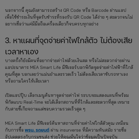
นอกจากนี้ คุณยังสามารถสร้าง QR Code หรือ Barcode ผ่านแอป
เพื่อใช้ชำระเงินที่จุดรับชำระที่รองรับ QR Code ได้ง่าย ๆ สะดวกจนไม่
อยากเชื่อว่าแค่มีมือถือเครื่องเดียวก็จบครบทุกอย่าง
3. หาแผนที่จุดจ่ายค่าไฟใกล้ตัว ไม่ต้องเสีย
เวลาหาเอง
บางครั้งก็ยังมีคนที่อยากจ่ายค่าไฟด้วยเงินสด หรือไม่สะดวกจ่ายผ่าน
แอปธนาคาร MEA Smart Life มีฟีเจอร์บอกพิกัดจุดจ่ายค่าไฟฟ้าที่ใกล้
คุณที่สุด บอกเลยว่าแม่นยำและรวดเร็ว ไม่ต้องเสียเวลาขับรถหาเอง
หรือถามใครให้เสียเวลา
เปิดแอปปุ๊บ เลือกเมนูค้นหาจุดจ่ายค่าไฟ ระบบจะแสดงแผนที่พร้อม
พิกัดแบบ Real-Time จะได้เลือกสถานที่ที่ใกล้และสะดวกที่สุด เหมาะ
กับสายขี้เกียจถามแต่ชอบความรวดเร็วสุด ๆ
MEA Smart Life มีฟีเจอร์ค้นหาสถานที่จ่ายค่าไฟใกล้ตัวคุณ เหมือน
พรบ. รถยนต์
กับการซื้อ
ผ่าน insurverse ที่มีความทันสมัย รายชื่อ
อัปเดตตรงกับกรมขนส่ง ช่วยให้คุณมั่นใจว่าข้อมูลเป็นปัจจุบัน