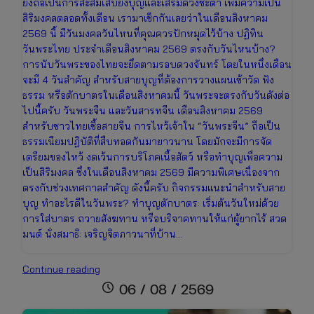
ยังถือเป็นการสะสมเสบียงบุญและเสริมดวงชะตา เพิ่มความเป็น
สิริมงคลตลอดทั้งเดือน เรามาเช็กกันเลยว่าในเดือนสิงหาคม
2569 นี้ มีวันมงคลวันไหนที่คุณควรปักหมุดไว้บ้าง ปฏิทิน
วันพระไทย ประจำเดือนสิงหาคม 2569 ตรงกับวันไหนบ้าง?
การนับวันพระของไทยจะยึดตามรอบดวงจันทร์ โดยในหนึ่งเดือน
จะมี 4 วันสำคัญ สำหรับสายบุญที่ต้องการวางแผนเข้าวัด ฟัง
ธรรม หรือตักบาตรในเดือนสิงหาคมนี้ วันพระจะตรงกับวันดังต่อ
ไปนี้ครับ วันพระจีน และวันสารทจีน เดือนสิงหาคม 2569
สำหรับชาวไทยเชื้อสายจีน การไหว้เจ้าใน “วันพระจีน” ถือเป็น
ธรรมเนียมปฏิบัติที่สืบทอดกันมายาวนาน โดยมักจะมีการจัด
เตรียมของไหว้ งดเว้นการบริโภคเนื้อสัตว์ หรือทำบุญเพื่อความ
เป็นสิริมงคล ซึ่งในเดือนสิงหาคม 2569 มีความพิเศษเนื่องจาก
ตรงกับช่วงเทศกาลสำคัญ ดังนี้ครับ กิจกรรมแนะนำสำหรับสาย
บุญ ทำอะไรดีในวันพระ? ทำบุญตักบาตร: เริ่มต้นวันใหม่ด้วย
การใส่บาตร ถวายสังฆทาน หรือบริจาคทานให้แก่ผู้ยากไร้ สวด
มนต์ นั่งสมาธิ: เจริญจิตภาวนาที่บ้าน…
ปฏิทิน
Continue reading
วันพระ
schedule
06 / 08 / 2569
เดือน