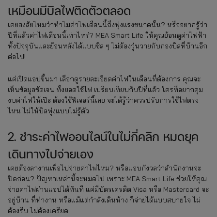
เหมือนมีบิลไฟติดตัวตลอด
เคยสงสัยไหมว่าทำไมค่าไฟเดือนนี้ถึงพุ่งแรงขนาดนั้น? หรืออยากรู้ว่า
ปีที่แล้วค่าไฟเดือนนี้เท่าไหร่? MEA Smart Life ให้คุณย้อนดูค่าไฟฟ้า
ทั้งปัจจุบันและย้อนหลังได้แบบชิล ๆ ไม่ต้องวุ่นวายกับกองบิลที่บ้านอีก
ต่อไป!
แค่เปิดแอปขึ้นมา เลือกดูรายละเอียดค่าไฟในเดือนที่ต้องการ คุณจะ
เห็นข้อมูลชัดเจน ทั้งยอดใช้ไฟ เปรียบเทียบกับปีที่แล้ว ใครที่อยากคุม
งบค่าไฟให้เป๊ะ ต้องใช้ฟีเจอร์นี้เลย จะได้รู้ว่าควรปรับการใช้ไฟตรง
ไหน ไม่ให้บิลพุ่งแบบไม่รู้ตัว
2. ชำระค่าไฟออนไลน์ในไม่กี่คลิก หมดยุค
เดินทางไปจ่ายเอง
เคยต้องลางานเพื่อไปจ่ายค่าไฟไหม? หรือแอบกังวลว่าสำนักงานจะ
ปิดก่อน? ปัญหาเหล่านี้จะหมดไป เพราะ MEA Smart Life ช่วยให้คุณ
จ่ายค่าไฟผ่านแอปได้ทันที แค่มีบัตรเครดิต Visa หรือ Mastercard จะ
อยู่บ้าน ที่ทำงาน หรือแม้แต่กำลังเดินห้าง ก็จ่ายได้แบบสบายใจ ไม่
ต้องรีบ ไม่ต้องเครียด