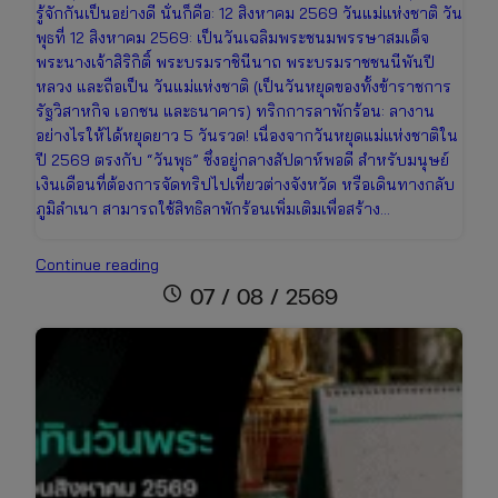
รู้จักกันเป็นอย่างดี นั่นก็คือ: 12 สิงหาคม 2569 วันแม่แห่งชาติ วัน
พุธที่ 12 สิงหาคม 2569: เป็นวันเฉลิมพระชนมพรรษาสมเด็จ
พระนางเจ้าสิริกิติ์ พระบรมราชินีนาถ พระบรมราชชนนีพันปี
หลวง และถือเป็น วันแม่แห่งชาติ (เป็นวันหยุดของทั้งข้าราชการ
รัฐวิสาหกิจ เอกชน และธนาคาร) ทริกการลาพักร้อน: ลางาน
อย่างไรให้ได้หยุดยาว 5 วันรวด! เนื่องจากวันหยุดแม่แห่งชาติใน
ปี 2569 ตรงกับ “วันพุธ” ซึ่งอยู่กลางสัปดาห์พอดี สำหรับมนุษย์
เงินเดือนที่ต้องการจัดทริปไปเที่ยวต่างจังหวัด หรือเดินทางกลับ
ภูมิลำเนา สามารถใช้สิทธิลาพักร้อนเพิ่มเติมเพื่อสร้าง…
อัปเดต
Continue reading
ปฏิทิน
schedule
07 / 08 / 2569
วัน
หยุด
เดือน
สิงหาคม
2569
เช็ก
วัน
หยุด