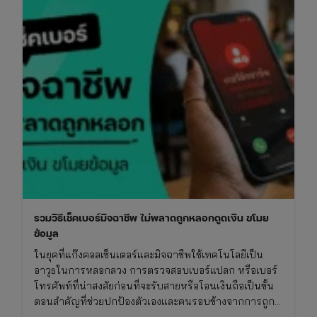
สิงหาคม
2569
เช็ก
วัน
มงคล
ไทย-
จีน
และ
เทศกาล
สารท
จีน
รวมวิธีเช็คเบอร์มิจฉาชีพ ไม่พลาดถูกหลอกดูดเงิน ขโมย
ข้อมูล
ในยุคที่แก๊งคอลเซ็นเตอร์และมิจฉาชีพใช้เทคโนโลยีเป็น
อาวุธในการหลอกลวง การตรวจสอบเบอร์แปลก หรือเบอร์
โทรศัพท์ที่น่าสงสัยก่อนที่จะรับสายหรือโอนเงินถือเป็นขั้น
ตอนสำคัญที่ช่วยปกป้องตัวเองและคนรอบข้างจากการถูก