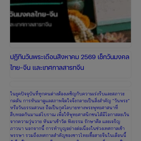
ยาว
เตรียม
ตัว
เที่ยว
วัน
แม่
ปฏิทินวันพระเดือนสิงหาคม 2569 เช็กวันมงคล
ไทย-จีน และเทศกาลสารทจีน
ในยุคปัจจุบันที่ทุกคนต่างต้องเผชิญกับความเร่งรีบและสภาวะ
กดดัน การหันมาดูแลสภาพจิตใจจึงกลายเป็นสิ่งสำคัญ “วันพระ”
หรือวันธรรมสวนะ ถือเป็นกุศโลบายทางพระพุทธศาสนาที่
สืบทอดกันมาแต่โบราณ เพื่อให้พุทธศาสนิกชนได้มีโอกาสละเว้น
จากความวุ่นวาย หันมาเข้าวัด ฟังธรรม รักษาศีล และเจริญ
ภาวนา นอกจากนี้ การทำบุญอย่างต่อเนื่องในช่วงเทศกาลเข้า
พรรษา รวมถึงเทศกาลสำคัญของชาวไทยเชื้อสายจีนในเดือนนี้