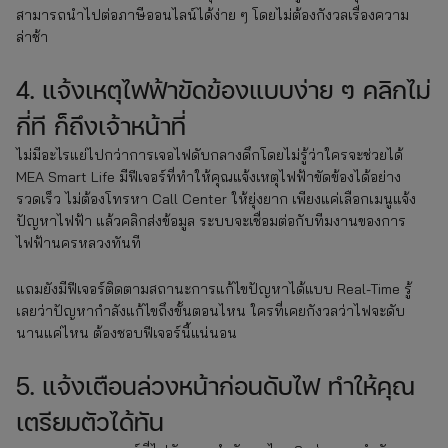
สามารถนำไปต่อภาษีออนไลน์ได้ง่าย ๆ โดยไม่ต้องกังวลเรื่องความ
ล่าช้า
4. แจ้งเหตุไฟฟ้าขัดข้องแบบง่าย ๆ คลิกไม่
กี่ที ก็ถึงเจ้าหน้าที่
ไม่มีอะไรแย่ไปกว่าการเจอไฟดับกลางดึกโดยไม่รู้ว่าใครจะช่วยได้
MEA Smart Life มีฟีเจอร์ที่ทำให้คุณแจ้งเหตุไฟฟ้าขัดข้องได้อย่าง
รวดเร็ว ไม่ต้องโทรหา Call Center ให้ยุ่งยาก เพียงแค่เลือกเมนูแจ้ง
ปัญหาไฟฟ้า แล้วคลิกส่งข้อมูล ระบบจะเชื่อมต่อกับทีมงานของการ
ไฟฟ้านครหลวงทันที
แถมยังมีฟีเจอร์ติดตามสถานะการแก้ไขปัญหาได้แบบ Real-Time รู้
เลยว่าปัญหากำลังแก้ไขถึงขั้นตอนไหน ใครที่เคยกังวลว่าไฟจะดับ
นานแค่ไหน ต้องชอบฟีเจอร์นี้แน่นอน
5. แจ้งเตือนล่วงหน้าก่อนดับไฟ ทำให้คุณ
เตรียมตัวได้ทัน