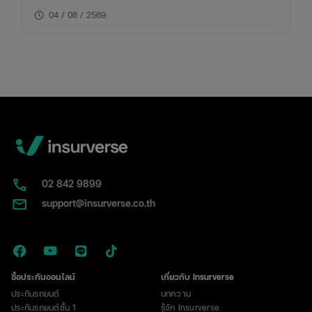
โกง การเช็คเบอร์มิจฉาชีพไม่ใช่เรื่องยาก หากคุณรู้วิธีที่ถูก
schedule
ต้องและใช้เครื่องมือที่เหมาะสม บทความนี้จึงรวบรวมวิธี
04 / 08 / 2569
การเช็คเบอร์มิจฉาชีพและข้อควรระวังที่คุณไม่ควรพลาด
02​ 842 9899
support@insurverse.co.th
ซื้อประกันออนไลน์
เกี่ยวกับ Insurverse
ประกันรถยนต์
บทความ
ประกันรถยนต์ชั้น 1
รู้จัก Insurverse