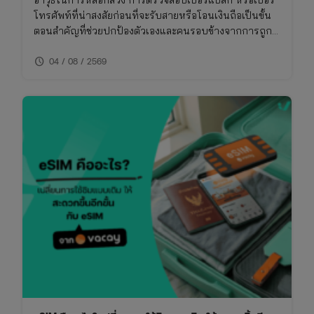
อาวุธในการหลอกลวง การตรวจสอบเบอร์แปลก หรือเบอร์
โทรศัพท์ที่น่าสงสัยก่อนที่จะรับสายหรือโอนเงินถือเป็นขั้น
ตอนสำคัญที่ช่วยปกป้องตัวเองและคนรอบข้างจากการถูก
โกง การเช็คเบอร์มิจฉาชีพไม่ใช่เรื่องยาก หากคุณรู้วิธีที่ถูก
schedule
ต้องและใช้เครื่องมือที่เหมาะสม บทความนี้จึงรวบรวมวิธี
04 / 08 / 2569
การเช็คเบอร์มิจฉาชีพและข้อควรระวังที่คุณไม่ควรพลาด