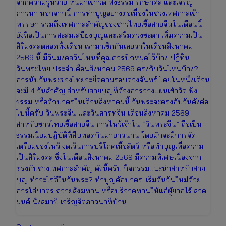
จากความวุ่นวาย หันมาเข้าวัด ฟังธรรม รักษาศีล และเจริญ
ภาวนา นอกจากนี้ การทำบุญอย่างต่อเนื่องในช่วงเทศกาลเข้า
พรรษา รวมถึงเทศกาลสำคัญของชาวไทยเชื้อสายจีนในเดือนนี้
ยังถือเป็นการสะสมเสบียงบุญและเสริมดวงชะตา เพิ่มความเป็น
สิริมงคลตลอดทั้งเดือน เรามาเช็กกันเลยว่าในเดือนสิงหาคม
2569 นี้ มีวันมงคลวันไหนที่คุณควรปักหมุดไว้บ้าง ปฏิทิน
วันพระไทย ประจำเดือนสิงหาคม 2569 ตรงกับวันไหนบ้าง?
การนับวันพระของไทยจะยึดตามรอบดวงจันทร์ โดยในหนึ่งเดือน
จะมี 4 วันสำคัญ สำหรับสายบุญที่ต้องการวางแผนเข้าวัด ฟัง
ธรรม หรือตักบาตรในเดือนสิงหาคมนี้ วันพระจะตรงกับวันดังต่อ
ไปนี้ครับ วันพระจีน และวันสารทจีน เดือนสิงหาคม 2569
สำหรับชาวไทยเชื้อสายจีน การไหว้เจ้าใน “วันพระจีน” ถือเป็น
ธรรมเนียมปฏิบัติที่สืบทอดกันมายาวนาน โดยมักจะมีการจัด
เตรียมของไหว้ งดเว้นการบริโภคเนื้อสัตว์ หรือทำบุญเพื่อความ
เป็นสิริมงคล ซึ่งในเดือนสิงหาคม 2569 มีความพิเศษเนื่องจาก
ตรงกับช่วงเทศกาลสำคัญ ดังนี้ครับ กิจกรรมแนะนำสำหรับสาย
บุญ ทำอะไรดีในวันพระ? ทำบุญตักบาตร: เริ่มต้นวันใหม่ด้วย
การใส่บาตร ถวายสังฆทาน หรือบริจาคทานให้แก่ผู้ยากไร้ สวด
มนต์ นั่งสมาธิ: เจริญจิตภาวนาที่บ้าน…