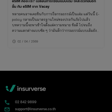
eSIM คืออะไร? เปลี่ยนการใช้ซิมแบบเดิม ให้สะดวกขึ้นอีก
ขั้น กับ eSIM จาก Vacay
หลายคนอาจเคยชินกับการถือกรมธรรม์เป็นเล่ม แต่วันนี้ E-
policy กลายเป็นมาตรฐานใหม่ของประกันภัยไปแล้ว
บทความนี้จะพาเข้าใจตั้งแต่ความหมาย ข้อดี ไปจนถึง
ความแตกต่างแบบชัด ๆ ว่ามันดีกว่ากรมธรรม์แบบเดิมยัง
ไง และเหมาะกับใครจริง ๆ
schedule
02 / 04 / 2569
02​ 842 9899
support@insurverse.co.th