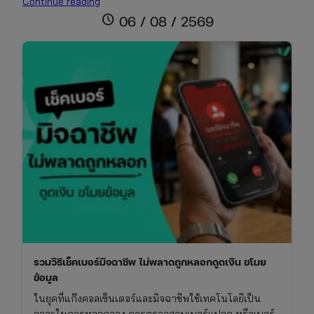
ปฏิทิน
Continue reading
วันพระ
schedule
06 / 08 / 2569
เดือน
สิงหาคม
2569
เช็ก
วัน
มงคล
ไทย-
จีน
และ
เทศกาล
สารท
จีน
รวมวิธีเช็คเบอร์มิจฉาชีพ ไม่พลาดถูกหลอกดูดเงิน ขโมย
ข้อมูล
ในยุคที่แก๊งคอลเซ็นเตอร์และมิจฉาชีพใช้เทคโนโลยีเป็น