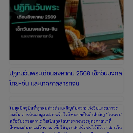
ปฏิทินวันพระเดือนสิงหาคม 2569 เช็กวันมงคล
ไทย-จีน และเทศกาลสารทจีน
ในยุคปัจจุบันที่ทุกคนต่างต้องเผชิญกับความเร่งรีบและสภาวะ
กดดัน การหันมาดูแลสภาพจิตใจจึงกลายเป็นสิ่งสำคัญ “วันพระ”
หรือวันธรรมสวนะ ถือเป็นกุศโลบายทางพระพุทธศาสนาที่
สืบทอดกันมาแต่โบราณ เพื่อให้พุทธศาสนิกชนได้มีโอกาสละเว้น