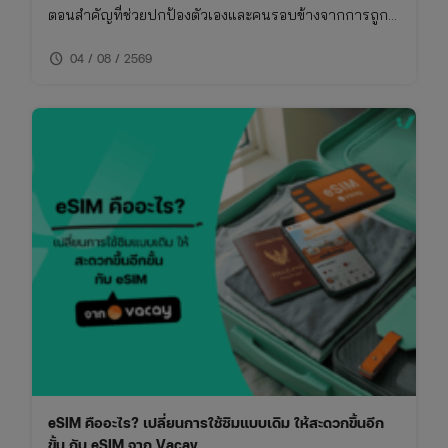
ตอนสำคัญที่ช่วยปกป้องตัวเองและคนรอบข้างจากการถูก
โกง การเช็คเบอร์มิจฉาชีพไม่ใช่เรื่องยาก หากคุณรู้วิธีที่ถูก
schedule
ต้องและใช้เครื่องมือที่เหมาะสม บทความนี้จึงรวบรวมวิธี
04 / 08 / 2569
การเช็คเบอร์มิจฉาชีพและข้อควรระวังที่คุณไม่ควรพลาด
eSIM คืออะไร? เปลี่ยนการใช้ซิมแบบเดิม ให้สะดวกขึ้นอีก
ขั้น กับ eSIM จาก Vacay