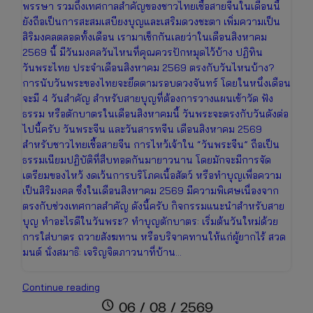
พรรษา รวมถึงเทศกาลสำคัญของชาวไทยเชื้อสายจีนในเดือนนี้
ยังถือเป็นการสะสมเสบียงบุญและเสริมดวงชะตา เพิ่มความเป็น
สิริมงคลตลอดทั้งเดือน เรามาเช็กกันเลยว่าในเดือนสิงหาคม
2569 นี้ มีวันมงคลวันไหนที่คุณควรปักหมุดไว้บ้าง ปฏิทิน
วันพระไทย ประจำเดือนสิงหาคม 2569 ตรงกับวันไหนบ้าง?
การนับวันพระของไทยจะยึดตามรอบดวงจันทร์ โดยในหนึ่งเดือน
จะมี 4 วันสำคัญ สำหรับสายบุญที่ต้องการวางแผนเข้าวัด ฟัง
ธรรม หรือตักบาตรในเดือนสิงหาคมนี้ วันพระจะตรงกับวันดังต่อ
ไปนี้ครับ วันพระจีน และวันสารทจีน เดือนสิงหาคม 2569
สำหรับชาวไทยเชื้อสายจีน การไหว้เจ้าใน “วันพระจีน” ถือเป็น
ธรรมเนียมปฏิบัติที่สืบทอดกันมายาวนาน โดยมักจะมีการจัด
เตรียมของไหว้ งดเว้นการบริโภคเนื้อสัตว์ หรือทำบุญเพื่อความ
เป็นสิริมงคล ซึ่งในเดือนสิงหาคม 2569 มีความพิเศษเนื่องจาก
ตรงกับช่วงเทศกาลสำคัญ ดังนี้ครับ กิจกรรมแนะนำสำหรับสาย
บุญ ทำอะไรดีในวันพระ? ทำบุญตักบาตร: เริ่มต้นวันใหม่ด้วย
การใส่บาตร ถวายสังฆทาน หรือบริจาคทานให้แก่ผู้ยากไร้ สวด
มนต์ นั่งสมาธิ: เจริญจิตภาวนาที่บ้าน…
ปฏิทิน
Continue reading
วันพระ
schedule
06 / 08 / 2569