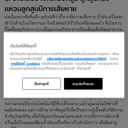
แหวนลูกสูบมีการเสียหาย
ต่อเนื่องจากข้อที่แล้ว อะไหล่ที่ว่านี้หากมีความเสียหาย น้ำมันเครื่องจะ
เข้าไปด้านในเกิดการเผาไหม้ ส่งผลให้น้ำมันเครื่องลดลงไว ซึ่งในส่วน
นี้จะขึ้นอยู่กับอาการว่าเป็นมากแค่ไหน หากเป็นเพียงเล็กน้อยสามารถ
คว้านซ่อมลูกเก่าได้ แต่หากเสียหายมากจะต้องเปลี่ยนใหม่อย่างเดียว
เว็บไซต์นี้ใช้คุกกี้
4. ไฟโชว์ว่าเครื่องยนต์ร้อนมากผิดปกติ
เพื่อให้แน่ใจว่าคุณได้รับประสบการณ์ที่ดีที่สุดรวมถึงเพื่อปรับปรุงบริการของเรา ศึกษ
ารายละเอียดเพิ่มเติมได้ที่
นโยบายคุ้มครองข้อมูลส่วนบุคคลของบริษัทฯ
ในส่วน
เป็นอาการที่พบมากในรถสภาพเก่า แต่รถใหม่ก็ใช่ว่าจะไม่เกิด หาก
การใช้คุกกี้ (cookies)
เปิดใช้งานคุกกี้โปรดคลิก "ยอมรับทั้งหมด" และคุณสามารถ
เจ้าของรถไม่หมั่นตรวจสภาพรถก่อนใช้งาน โดยเฉพาะในการเดินทาง
ปรับแต่งการตั้งค่าใช้งานคุกกี้ได้ตลอดเวลาโดยไปที่ "ตั้งค่าคุกกี้"
ไกล เครื่องยนต์จะทำงานมากกว่าปกติ โอกาสที่จะร้อนก็มีมากเช่นกัน
ส่งผลให้น้ำมันเครื่องหมดหรือลดลง
ตั้งค่าคุกกี้
ยอมรับทั้งหมด
หากพบความผิดปกติควรนำรถเข้าตรวจสภาพโดยด่วน เพราะทิ้งไว้
นานจะเกิดปัญหามากมายตามมาอีกเพียบ จากข้อมูลข้างต้นที่เรา
กล่าวมาคงเป็นประโยชน์แก่ผู้ใช้รถทั้งหลาย แม้ว่าคุณจะไม่ใช่ช่างที่
ลงมือซ่อมเอง แต่การศึกษาหาข้อมูลไว้เพื่อเป็นความรู้เบื้องต้นก็มีความ
สำคัญไม่แพ้กัน เพื่อให้คุณระวังและไม่ละเลยหากรถมีอาการผิดปกติ
หรือเมื่อถึงระยะเปลี่ยนน้ำมันเครื่องก็ควรรีบดำเนินการ เพื่อยืดอายุ