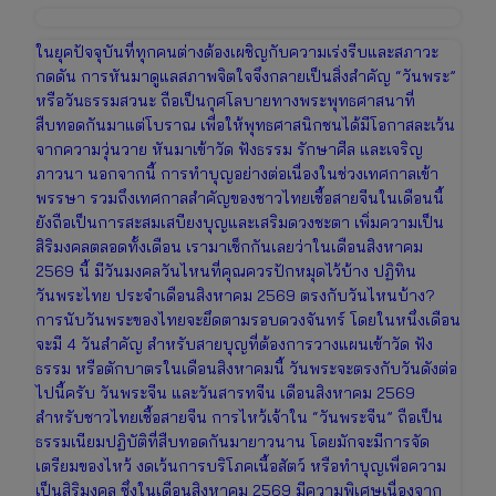
ในยุคปัจจุบันที่ทุกคนต่างต้องเผชิญกับความเร่งรีบและสภาวะ
กดดัน การหันมาดูแลสภาพจิตใจจึงกลายเป็นสิ่งสำคัญ “วันพระ”
หรือวันธรรมสวนะ ถือเป็นกุศโลบายทางพระพุทธศาสนาที่
สืบทอดกันมาแต่โบราณ เพื่อให้พุทธศาสนิกชนได้มีโอกาสละเว้น
จากความวุ่นวาย หันมาเข้าวัด ฟังธรรม รักษาศีล และเจริญ
ภาวนา นอกจากนี้ การทำบุญอย่างต่อเนื่องในช่วงเทศกาลเข้า
พรรษา รวมถึงเทศกาลสำคัญของชาวไทยเชื้อสายจีนในเดือนนี้
ยังถือเป็นการสะสมเสบียงบุญและเสริมดวงชะตา เพิ่มความเป็น
สิริมงคลตลอดทั้งเดือน เรามาเช็กกันเลยว่าในเดือนสิงหาคม
2569 นี้ มีวันมงคลวันไหนที่คุณควรปักหมุดไว้บ้าง ปฏิทิน
วันพระไทย ประจำเดือนสิงหาคม 2569 ตรงกับวันไหนบ้าง?
การนับวันพระของไทยจะยึดตามรอบดวงจันทร์ โดยในหนึ่งเดือน
จะมี 4 วันสำคัญ สำหรับสายบุญที่ต้องการวางแผนเข้าวัด ฟัง
ธรรม หรือตักบาตรในเดือนสิงหาคมนี้ วันพระจะตรงกับวันดังต่อ
ไปนี้ครับ วันพระจีน และวันสารทจีน เดือนสิงหาคม 2569
สำหรับชาวไทยเชื้อสายจีน การไหว้เจ้าใน “วันพระจีน” ถือเป็น
ธรรมเนียมปฏิบัติที่สืบทอดกันมายาวนาน โดยมักจะมีการจัด
เตรียมของไหว้ งดเว้นการบริโภคเนื้อสัตว์ หรือทำบุญเพื่อความ
เป็นสิริมงคล ซึ่งในเดือนสิงหาคม 2569 มีความพิเศษเนื่องจาก