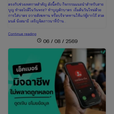
ตรงกับช่วงเทศกาลสำคัญ ดังนี้ครับ กิจกรรมแนะนำสำหรับสาย
บุญ ทำอะไรดีในวันพระ? ทำบุญตักบาตร: เริ่มต้นวันใหม่ด้วย
การใส่บาตร ถวายสังฆทาน หรือบริจาคทานให้แก่ผู้ยากไร้ สวด
มนต์ นั่งสมาธิ: เจริญจิตภาวนาที่บ้าน…
ปฏิทิน
Continue reading
วันพระ
schedule
06 / 08 / 2569
เดือน
สิงหาคม
2569
เช็ก
วัน
มงคล
ไทย-
จีน
และ
เทศกาล
สารท
จีน