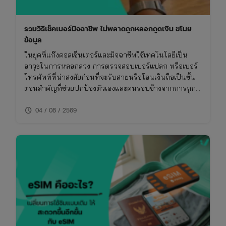
รวมวิธีเช็คเบอร์มิจฉาชีพ ไม่พลาดถูกหลอกดูดเงิน ขโมย
ข้อมูล
ในยุคที่แก๊งคอลเซ็นเตอร์และมิจฉาชีพใช้เทคโนโลยีเป็น
อาวุธในการหลอกลวง การตรวจสอบเบอร์แปลก หรือเบอร์
โทรศัพท์ที่น่าสงสัยก่อนที่จะรับสายหรือโอนเงินถือเป็นขั้น
ตอนสำคัญที่ช่วยปกป้องตัวเองและคนรอบข้างจากการถูก
โกง การเช็คเบอร์มิจฉาชีพไม่ใช่เรื่องยาก หากคุณรู้วิธีที่ถูก
schedule
ต้องและใช้เครื่องมือที่เหมาะสม บทความนี้จึงรวบรวมวิธี
04 / 08 / 2569
การเช็คเบอร์มิจฉาชีพและข้อควรระวังที่คุณไม่ควรพลาด