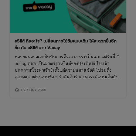
eSIM คืออะไร? เปลี่ยนการใช้ซิมแบบเดิม ให้สะดวกขึ้นอีก
ขั้น กับ eSIM จาก Vacay
หลายคนอาจเคยชินกับการถือกรมธรรม์เป็นเล่ม แต่วันนี้ E-
policy กลายเป็นมาตรฐานใหม่ของประกันภัยไปแล้ว
บทความนี้จะพาเข้าใจตั้งแต่ความหมาย ข้อดี ไปจนถึง
ความแตกต่างแบบชัด ๆ ว่ามันดีกว่ากรมธรรม์แบบเดิมยัง
ไง และเหมาะกับใครจริง ๆ
schedule
02 / 04 / 2569