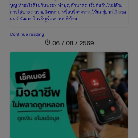
บุญ ทำอะไรดีในวันพระ? ทำบุญตักบาตร: เริ่มต้นวันใหม่ด้วย
การใส่บาตร ถวายสังฆทาน หรือบริจาคทานให้แก่ผู้ยากไร้ สวด
มนต์ นั่งสมาธิ: เจริญจิตภาวนาที่บ้าน…
ปฏิทิน
Continue reading
วันพระ
schedule
06 / 08 / 2569
เดือน
สิงหาคม
2569
เช็ก
วัน
มงคล
ไทย-
จีน
และ
เทศกาล
สารท
จีน