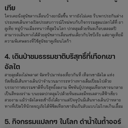
เทีย
ใครเคยนั่งสุนัขลากเลื่อนบ้างยกมือขึ้น หากยังไม่เคย รีบพกประกันต่าง
ประเทศเดินทางเปิดประสบการณ์ใหม่พบกับกิจกรรมสุดแปลกได้ที่ ยา
คูเทีย หมู่บ้านเมืองหนาวที่สุดในโลก ปกคลุมด้วยหิมะเกือบตลอดปี
สามารถเดินทางได้ด้วยสุนัขลากเลื่อนเช่นเดียวกับไซบีเรีย แต่ยาคูเทียมี
ความพิเศษตรงที่ใช้สุนัขยาคูเทียนไลก้า
4. เดินป่าชมธรรมชาติบริสุทธิ์ที่เทือกเขา
อัลไต
สายลุยต้องไม่พลาด! จัดทริปมาท่องเที่ยวกันที่ เทือกเขาอัลไต แห่ง
รัสเซียมีเส้นทางเดินป่าจำนวนมากระหว่างทางเต็มเปี่ยมไปด้วย
บรรยากาศธรรมชาติที่บริสุทธิ์งดงาม พืชพันธุ์ปกคลุมเทือกเขาจนกลาย
เป็นสีทองอร่าม บนยอดปกคลุมไปด้วยหิมะและมีทะเลสาบสีฟ้าเขียว
สวยงาม แม้ว่าอัลไตจะเข้าถึงได้ยากแต่ปัจจุบันมีเส้นทางเดินป่าหลาย
ทางที่เปิดให้นักผจญภัยได้พิชิตเทือกเขาอันเร้นลับแบบไม่ไกลเกินเอื้อม
5. กิจกรรมแปลกๆ ในโลก ดำน้ำในถ้ำออร์