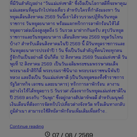
ที่มีวันสำคัญอย่าง “วันแม่แห่งชาติ” ซึ่งถือเป็นโอกาสดีที่จะพาคุณ
แม่และคนที่คุณรักไปท่องเที่ยว สำหรับใครที่กำลังมองหา วัน
หยุดเดือนสิงหาคม 2569 วันนี้เราได้รวบรวมปฏิทินวันหยุด
ราชการ วันหยุดธนาคาร พร้อมแจกทริกการลาพักร้อนให้ได้
หยุดยาวต่อเนื่องสูงสุดถึง 5 วันรวด มาฝากกันครับ สรุปวันหยุด
ราชการและวันหยุดธนาคาร เดือนสิงหาคม 2569 หยุดวันไหน
บ้าง? สำหรับเดือนสิงหาคมในปี 2569 นี้ มีวันหยุดราชการและ
วันหยุดธนาคารประจำปี 1 วัน ซึ่งเป็นวันสำคัญที่คนไทยทุกคน
รู้จักกันเป็นอย่างดี นั่นก็คือ: 12 สิงหาคม 2569 วันแม่แห่งชาติ วัน
พุธที่ 12 สิงหาคม 2569: เป็นวันเฉลิมพระชนมพรรษาสมเด็จ
พระนางเจ้าสิริกิติ์ พระบรมราชินีนาถ พระบรมราชชนนีพันปี
หลวง และถือเป็น วันแม่แห่งชาติ (เป็นวันหยุดของทั้งข้าราชการ
รัฐวิสาหกิจ เอกชน และธนาคาร) ทริกการลาพักร้อน: ลางาน
อย่างไรให้ได้หยุดยาว 5 วันรวด! เนื่องจากวันหยุดแม่แห่งชาติใน
ปี 2569 ตรงกับ “วันพุธ” ซึ่งอยู่กลางสัปดาห์พอดี สำหรับมนุษย์
เงินเดือนที่ต้องการจัดทริปไปเที่ยวต่างจังหวัด หรือเดินทางกลับ
ภูมิลำเนา สามารถใช้สิทธิลาพักร้อนเพิ่มเติมเพื่อสร้าง…
อัปเดต
Continue reading
ปฏิทิน
schedule
07 / 08 / 2569