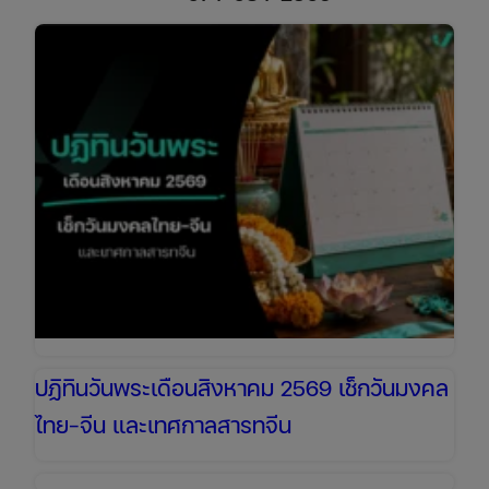
วัน
หยุด
เดือน
สิงหาคม
2569
เช็ก
วัน
หยุด
ยาว
เตรียม
ตัว
เที่ยว
วัน
แม่
ปฏิทินวันพระเดือนสิงหาคม 2569 เช็กวันมงคล
ไทย-จีน และเทศกาลสารทจีน