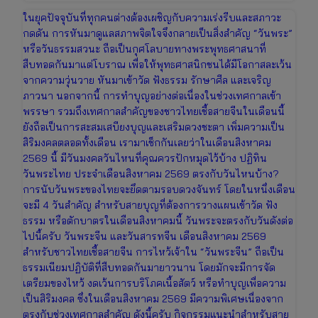
ในยุคปัจจุบันที่ทุกคนต่างต้องเผชิญกับความเร่งรีบและสภาวะ
กดดัน การหันมาดูแลสภาพจิตใจจึงกลายเป็นสิ่งสำคัญ “วันพระ”
หรือวันธรรมสวนะ ถือเป็นกุศโลบายทางพระพุทธศาสนาที่
สืบทอดกันมาแต่โบราณ เพื่อให้พุทธศาสนิกชนได้มีโอกาสละเว้น
จากความวุ่นวาย หันมาเข้าวัด ฟังธรรม รักษาศีล และเจริญ
ภาวนา นอกจากนี้ การทำบุญอย่างต่อเนื่องในช่วงเทศกาลเข้า
พรรษา รวมถึงเทศกาลสำคัญของชาวไทยเชื้อสายจีนในเดือนนี้
ยังถือเป็นการสะสมเสบียงบุญและเสริมดวงชะตา เพิ่มความเป็น
สิริมงคลตลอดทั้งเดือน เรามาเช็กกันเลยว่าในเดือนสิงหาคม
2569 นี้ มีวันมงคลวันไหนที่คุณควรปักหมุดไว้บ้าง ปฏิทิน
วันพระไทย ประจำเดือนสิงหาคม 2569 ตรงกับวันไหนบ้าง?
การนับวันพระของไทยจะยึดตามรอบดวงจันทร์ โดยในหนึ่งเดือน
จะมี 4 วันสำคัญ สำหรับสายบุญที่ต้องการวางแผนเข้าวัด ฟัง
ธรรม หรือตักบาตรในเดือนสิงหาคมนี้ วันพระจะตรงกับวันดังต่อ
ไปนี้ครับ วันพระจีน และวันสารทจีน เดือนสิงหาคม 2569
สำหรับชาวไทยเชื้อสายจีน การไหว้เจ้าใน “วันพระจีน” ถือเป็น
ธรรมเนียมปฏิบัติที่สืบทอดกันมายาวนาน โดยมักจะมีการจัด
เตรียมของไหว้ งดเว้นการบริโภคเนื้อสัตว์ หรือทำบุญเพื่อความ
เป็นสิริมงคล ซึ่งในเดือนสิงหาคม 2569 มีความพิเศษเนื่องจาก
ตรงกับช่วงเทศกาลสำคัญ ดังนี้ครับ กิจกรรมแนะนำสำหรับสาย