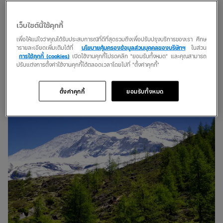
ดา
ถ้ำออร์ดาเป็นถ้ำยิปซัมที่ปากทำเข้าถ้ำแห้งสนิท จึงหลายคนสงสัยแล้ว
เว็บไซต์นี้ใช้คุกกี้
จะดำน้ำได้ยังไง? เข้าใจไม่ผิดหรอก สถานที่แห่งนี้เปิดให้ดำน้ำในถ้ำ
เพื่อให้แน่ใจว่าคุณได้รับประสบการณ์ที่ดีที่สุดรวมถึงเพื่อปรับปรุงบริการของเรา ศึกษ
จริงๆ เพราะภายในถ้ำเป็นทางน้ำลักษณะของกาลักน้ำพร้อมเปิด
ารายละเอียดเพิ่มเติมได้ที่
นโยบายคุ้มครองข้อมูลส่วนบุคคลของบริษัทฯ
ในส่วน
ประสบการณ์ใหม่สุดท้าทายที่มหัศจรรย์ที่สุดด้วยระยะทางเหยียดยาว
การใช้คุกกี้ (cookies)
เปิดใช้งานคุกกี้โปรดคลิก "ยอมรับทั้งหมด" และคุณสามารถ
ปรับแต่งการตั้งค่าใช้งานคุกกี้ได้ตลอดเวลาโดยไปที่ "ตั้งค่าคุกกี้"
กว่า 5.1 กิโลเมตร สัมผัสบรรยากาศที่โอบล้อมไปด้วยหินยิปซัมสะท้อน
แสงสวยงามแปลกตาตลอดเส้นทาง
ตั้งค่าคุกกี้
ยอมรับทั้งหมด