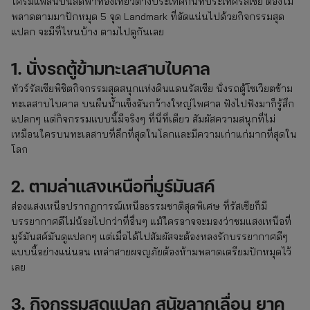
ใครมีแพลนบินลัดฟ้าท่องเที่ยวต่างประเทศกันที่ประเทศรัสเซีย ต้องไม่
พลาดตามมาปักหมุด 5 จุด Landmark ที่อัดแน่นไปด้วยกิจกรรมสุด
แปลก จะมีที่ไหนบ้าง ตามไปดูกันเลย
1. นั่งรถตู้ข้ามทะเลสาบไบคาล
ทัวร์รัสเซียพิชิตกิจกรรมสุดสนุกแห่งดินแดนรัสเซีย นั่งรถตู้โซเวียตข้าม
ทะเลสาบไบคาล บนผืนน้ำแข็งอันกว้างใหญ่ไพศาล ฟังไปฟังมาก็รู้สึก
แปลกๆ แต่กิจกรรมแบบนี้มีจริงๆ ที่นี่ที่เดียว สัมผัสความสนุกที่ไม่
เหมือนใครบนทะเลสาบที่ลึกที่สุดในโลกและมีความเก่าแก่มากที่สุดใน
โลก
2. ตามล่าแสงเหนือที่มูร์มันสค์
ส่องแสงเหนือปรากฏการณ์เหนือธรรมชาติสุดพิเศษ ที่รัสเซียก็มี
บรรยากาศดีไม่น้อยไปกว่าที่อื่นๆ แม้ใครอาจจะมองว่าชมแสงเหนือที่
มูร์มันสค์มันดูแปลกๆ แต่เมื่อได้ไปสัมผัสจะต้องหลงรักบรรยากาศดีๆ
แบบนี้อย่างแน่นอน เหล่าสายผจญภัยต้องห้ามพลาดเตรียมปักหมุดไว้
เลย
3. กิจกรรมสุดแปลก สุนัขลากเลื่อน ยาคู