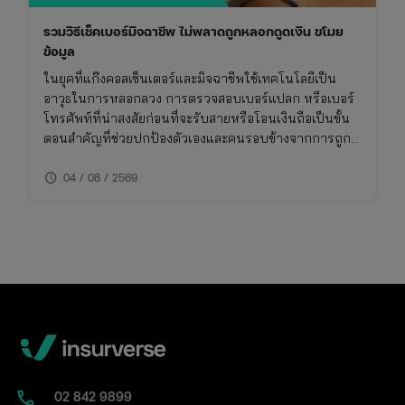
รวมวิธีเช็คเบอร์มิจฉาชีพ ไม่พลาดถูกหลอกดูดเงิน ขโมย
ข้อมูล
ในยุคที่แก๊งคอลเซ็นเตอร์และมิจฉาชีพใช้เทคโนโลยีเป็น
อาวุธในการหลอกลวง การตรวจสอบเบอร์แปลก หรือเบอร์
โทรศัพท์ที่น่าสงสัยก่อนที่จะรับสายหรือโอนเงินถือเป็นขั้น
ตอนสำคัญที่ช่วยปกป้องตัวเองและคนรอบข้างจากการถูก
โกง การเช็คเบอร์มิจฉาชีพไม่ใช่เรื่องยาก หากคุณรู้วิธีที่ถูก
schedule
ต้องและใช้เครื่องมือที่เหมาะสม บทความนี้จึงรวบรวมวิธี
04 / 08 / 2569
การเช็คเบอร์มิจฉาชีพและข้อควรระวังที่คุณไม่ควรพลาด
02​ 842 9899