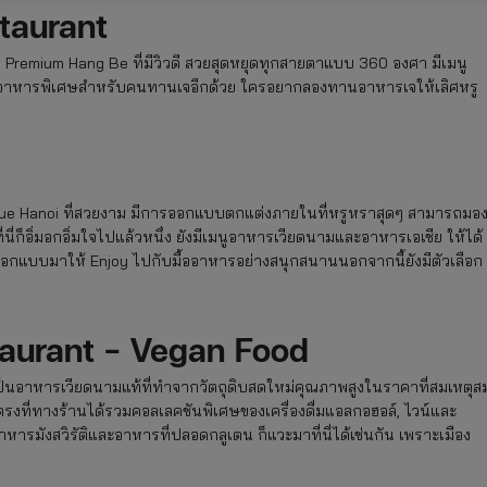
taurant
 Premium Hang Be ที่มีวิวดี สวยสุดหยุดทุกสายตาแบบ 360 องศา มีเมนู
กอาหารพิเศษสำหรับคนทานเจอีกด้วย ใครอยากลองทานอาหารเจให้เลิศหรู
utique Hanoi ที่สวยงาม มีการออกแบบตกแต่งภายในที่หรูหราสุดๆ สามารถมอ
่นี่ก็อิ่มอกอิ่มใจไปแล้วหนึ่ง ยังมีเมนูอาหารเวียดนามและอาหารเอเชีย ให้ได้
กออกแบบมาให้ Enjoy ไปกับมื้ออาหารอย่างสนุกสนานนอกจากนี้ยังมีตัวเลือก
aurant – Vegan Food
 เป็นอาหารเวียดนามแท้ที่ทำจากวัตถุดิบสดใหม่คุณภาพสูงในราคาที่สมเหตุส
ตรงที่ทางร้านได้รวมคอลเลคชันพิเศษของเครื่องดื่มแอลกอฮอล์, ไวน์และ
รมังสวิรัติและอาหารที่ปลอดกลูเตน ก็แวะมาที่นี่ได้เช่นกัน เพราะเมือง