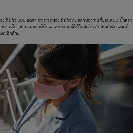
ที่มองเห็นวิว 360 องศา สามารถมองเห็นวิวทะเลสาบฮว่านเกี๋ยมและแม่น้ำแดง
่งอาหารเวียดนามแนะนำที่นี่ออกแบบรสชาติให้ใกล้เคียงกับต้นตำรับ แถมมี
ตนอีกด้วย