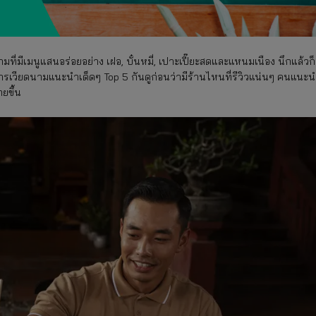
ที่มีเมนูแสนอร่อยอย่าง เฝอ, บั๋นหมี่, เปาะเปี๊ยะสดและแหนมเนือง นึกแล้วก็
รเวียดนามแนะนําเด็ดๆ Top 5 กันดูก่อนว่ามีร้านไหนที่รีวิวแน่นๆ คนแนะ
ายขึ้น