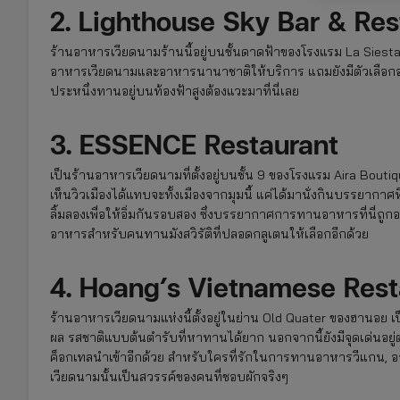
2. Lighthouse Sky Bar & Res
ร้านอาหารเวียดนามร้านนี้อยู่บนชั้นดาดฟ้าของโรงแรม La Siesta
อาหารเวียดนามและอาหารนานาชาติให้บริการ แถมยังมีตัวเลือ
ประหนึ่งทานอยู่บนท้องฟ้าสูงต้องแวะมาที่นี่เลย
3. ESSENCE Restaurant
เป็นร้านอาหารเวียดนามที่ตั้งอยู่บนชั้น 9 ของโรงแรม Aira Bo
เห็นวิวเมืองได้แทบจะทั้งเมืองจากมุมนี้ แค่ได้มานั่งกินบรรยากาศที
ลิ้มลองเพื่อให้อิ่มกันรอบสอง ซึ่งบรรยากาศการทานอาหารที่นี่ถู
อาหารสำหรับคนทานมังสวิรัติที่ปลอดกลูเตนให้เลือกอีกด้วย
4. Hoang’s Vietnamese Rest
ร้านอาหารเวียดนามแห่งนี้ตั้งอยู่ในย่าน Old Quater ของฮานอย
ผล รสชาติแบบต้นตำรับที่หาทานได้ยาก นอกจากนี้ยังมีจุดเด่นอยู่
ค็อกเทลนำเข้าอีกด้วย สำหรับใครที่รักในการทานอาหารวีแกน, อาหา
เวียดนามนั้นเป็นสวรรค์ของคนที่ชอบผักจริงๆ