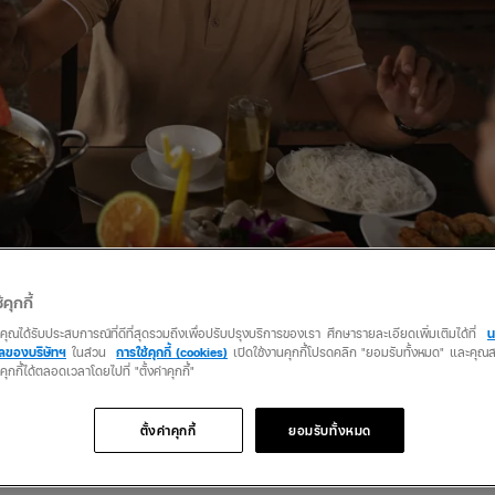
้คุกกี้
ว่าคุณได้รับประสบการณ์ที่ดีที่สุดรวมถึงเพื่อปรับปรุงบริการของเรา ศึกษารายละเอียดเพิ่มเติมได้ที่
น
คลของบริษัทฯ
ในส่วน
การใช้คุกกี้ (cookies)
เปิดใช้งานคุกกี้โปรดคลิก "ยอมรับทั้งหมด" และคุ
นคุกกี้ได้ตลอดเวลาโดยไปที่ "ตั้งค่าคุกกี้"
rdin Hotel & Spa ภายในตกแต่งสไตล์โมเดิร์นแฝงความอบอุ่นด้วยโทนสีขาว
้นชื่อ คือ Roasted Duck อกเป็ดย่างที่เสิร์ฟพร้อมซอสไวน์แดงและซอสดอก
นี้ยังมี Salmon Paper Rolls หรือเปาะเปี๊ยะสดใส้แซลมอนรมควัน ที่หอมลึก
ตั้งค่าคุกกี้
ยอมรับทั้งหมด
แวะมาร้านนี้ให้ได้