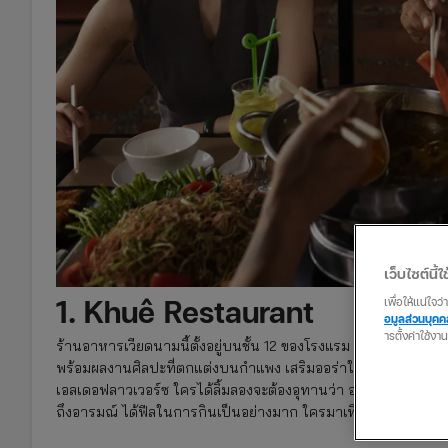
เว็บไซต์นี้ใช
1. Khuê Restaurant
เพื่อให้แน่ใจ
อมูลส่วนบุค
ารตั้งค่าใช้งา
ร้านอาหารเวียดนามนี้ตั้งอยู่บนชั้น 12 ของโรงแรม Hanoi Le Ja
พร้อมผลงานศิลปะที่ตกแต่งบนกําแพง เสริมออร่าให้กับร้าน เมนูขึ
เอลเดอฟลาวเวอร์ซ ใครได้ลิ้มลองจะต้องอุทานว่า อร่อยจัง นอกจาก
ถึงอารมณ์ ได้ฟีลในการกินเป็นอย่างมาก ใครมาเที่ยวเวียดนามต้อง