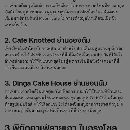
คาเฟ่ยอดฮิตกรุงโซลติดกระแสโซเชียล ด้วยบรรยากาศโทนสีขาวอบอุ่น
ตัดกับสีชมพูหวานแหวว ดูนุ่มละมุนโดดเด่นไม่เหมือนใคร ต้องแวะ
เวียนมาเช็กอินกันที่ Mooni cafe ไม่ว่าจะถ่ายมุมไหนก็สวยเป๊ะ ปัง!
แบบเกินต้าน
2. Cafe Knotted ย่านชองดัม
เที่ยวโซลไม่ซ้ำใครกับคาเฟ่สายเกาสำหรับสายเลิฟเมนูหวานๆ ที่อร่อย
จนยอมอ้วนได้ ด้วยซิกเนเจอร์ของที่นี่ มีโดนัทเนื้อนุ่มหนับ กัดทีไส้ครีม
ล้นทะลักออกมาให้ฟินแบบหยุดไม่อยู่ แต่กระซิบนิดนึงว่าใครมาที่นี่
ต้องยืนต่อแถวเพื่อรอคิวกันหน่อยนะ
3. Dinga Cake House ย่านยอนนัม
คาเฟ่สายเกาสไตล์วินเทจสุดเก๋ไก๋ ที่ออกแบบมาให้เป็นคาเฟ่บ้านสอง
ชั้นสไตล์พาสเทล ดูอ่อนโยนแบบละมุน ทุกมุมดูน่ารักกำลังดี พร้อมมุม
ถ่ายรูปแบบชิลล์ ๆ ให้เลือกแชะ ยิ่งได้ลองชิมเมนูอาหารอย่างเค้กนุ่ม ๆ
กับกาแฟสุดเข้มหอมคลุ้งไปทั่วร้านของที่นี่ รับรองฟินฝุดๆ
3 พิกัดคาเฟ่สายเกา ในกรุงโซล