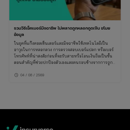
จีน
รวมวิธีเช็คเบอร์มิจฉาชีพ ไม่พลาดถูกหลอกดูดเงิน ขโมย
ข้อมูล
ในยุคที่แก๊งคอลเซ็นเตอร์และมิจฉาชีพใช้เทคโนโลยีเป็น
อาวุธในการหลอกลวง การตรวจสอบเบอร์แปลก หรือเบอร์
โทรศัพท์ที่น่าสงสัยก่อนที่จะรับสายหรือโอนเงินถือเป็นขั้น
ตอนสำคัญที่ช่วยปกป้องตัวเองและคนรอบข้างจากการถูก
โกง การเช็คเบอร์มิจฉาชีพไม่ใช่เรื่องยาก หากคุณรู้วิธีที่ถูก
schedule
ต้องและใช้เครื่องมือที่เหมาะสม บทความนี้จึงรวบรวมวิธี
04 / 08 / 2569
การเช็คเบอร์มิจฉาชีพและข้อควรระวังที่คุณไม่ควรพลาด