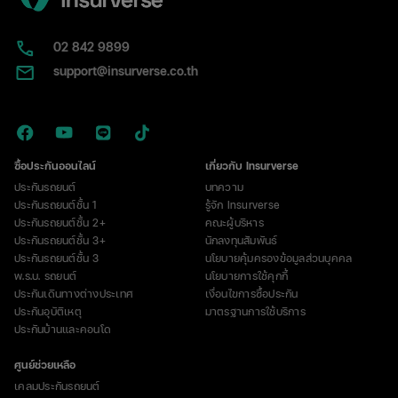
02​ 842 9899
support@insurverse.co.th
ซื้อประกันออนไลน์
เกี่ยวกับ Insurverse
ประกันรถยนต์
บทความ
ประกันรถยนต์ชั้น 1
รู้จัก Insurverse
ประกันรถยนต์ชั้น 2+
คณะผู้บริหาร
ประกันรถยนต์ชั้น 3+
นักลงทุนสัมพันธ์
ประกันรถยนต์ชั้น 3
นโยบายคุ้มครองข้อมูลส่วนบุคคล
พ.ร.บ. รถยนต์
นโยบายการใช้คุกกี้
ประกันเดินทางต่างประเทศ
เงื่อนไขการซื้อประกัน
ประกันอุบัติเหตุ
มาตรฐานการใช้บริการ
ประกันบ้านและคอนโด
ศูนย์ช่วยเหลือ
เคลมประกันรถยนต์