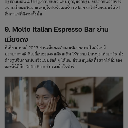
ก็รู้สึกเหมือนไม่ได้อยู่เกาหลีแล้ว แทบทุกมุมถ่ายรูป จะได้กลิ่นอายของ
ความเป็นตะวันตกแถบยุโรปหรืออเมริกาไปเลย จะไปซื้อขนมหรือไป
ดื่มกาแฟก็ดีงามทั้งนั้น
9. Molto Italian Espresso Bar ย่าน
เมียงดง
ที่เที่ยวเกาหลี 2023 ย่านเมียงดงกับคาเฟ่สายเกาสไตล์อิตาลี
บรรยากาศดี ที่เปลี่ยนฮยองคนดีคนเดิม ให้กลายเป็นหนุ่มเท่สมาร์ต นั่ง
ถ่ายรูปจิบกาแฟชมวิวแบบชิลล์ ๆ ได้เลย ส่วนเมนูเด็ดที่อยากให้ลิ้มลอง
ของที่นี่ก็คือ Caffe Sale รับรองติดใจชัวร์