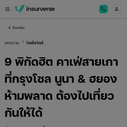
menu
call
person
keyboard_arrow_left
ย้อนกลับ
keyboard_arrow_right
บทความ
ไลฟ์สไตล์
9 พิกัดฮิต คาเฟ่สายเกา
ที่กรุงโซล นูนา & ฮยอง
ห้ามพลาด ต้องไปเที่ยว
กันให้ได้