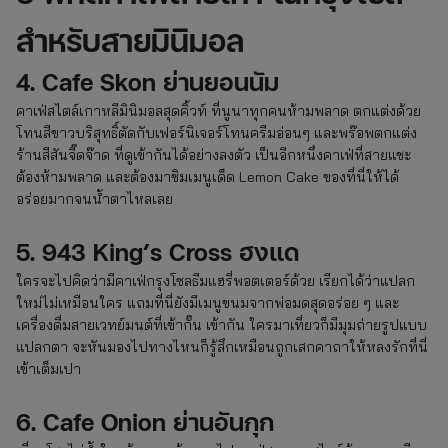
สำหรับสายมินิมอล
4. Cafe Skon ย่านยอนนัม
คาเฟ่สไตล์เกาหลีมินิมอลสุดคิ้วท์ ที่นูนาทุกคนห้ามพลาด ตกแต่งด้วย
โทนสีขาวบริสุทธิ์ตัดกับเฟอร์นิเจอร์โทนครีมอ่อนๆ และพร๊อพตกแต่ง
ร้านสีสันจี๊ดจ๊าด ที่ดูเข้ากันได้อย่างลงตัว เป็นอีกหนึ่งคาเฟ่ที่สายแชะ
ต้องห้ามพลาด และต้องมาชิมเมนูเด็ด Lemon Cake ของที่นี่ให้ได้
อร่อยมากจนน้ำตาไหลเลย
5. 943 King’s Cross ฮงแด
ใครจะไปคิดว่ามีคาเฟ่กรุงโซลธีมแฮรี่พอตเตอร์ด้วย เรียกได้ว่าแปลก
ใหม่ไม่เหมือนใคร แถมที่นี่ยังมีเมนูขนมจากพ่อมดสุดอร่อย ๆ และ
เครื่องดื่มสายเวทย์มนต์ที่เข้ากั๊น เข้ากัน ใครมาเที่ยวก็มีมุมถ่ายรูปแบบ
แปลกตา จะหันมองไปทางไหนก็รู้สึกเหมือนถูกเสกคาถาให้หลงรักที่นี่
เข้าเต็มเปา
6. Cafe Onion ย่านอันกุก