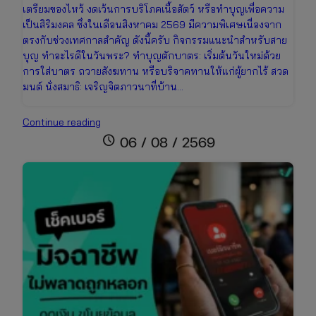
เตรียมของไหว้ งดเว้นการบริโภคเนื้อสัตว์ หรือทำบุญเพื่อความ
เป็นสิริมงคล ซึ่งในเดือนสิงหาคม 2569 มีความพิเศษเนื่องจาก
ตรงกับช่วงเทศกาลสำคัญ ดังนี้ครับ กิจกรรมแนะนำสำหรับสาย
บุญ ทำอะไรดีในวันพระ? ทำบุญตักบาตร: เริ่มต้นวันใหม่ด้วย
การใส่บาตร ถวายสังฆทาน หรือบริจาคทานให้แก่ผู้ยากไร้ สวด
มนต์ นั่งสมาธิ: เจริญจิตภาวนาที่บ้าน…
ปฏิทิน
Continue reading
วันพระ
schedule
06 / 08 / 2569
เดือน
สิงหาคม
2569
เช็ก
วัน
มงคล
ไทย-
จีน
และ
เทศกาล
สารท