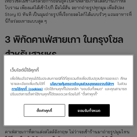
เที่ยวโซลไม่ซ้ำใครด้วยการย้อนยุคไปคาเฟ่สายเกาสไตล์บ้านเกาหลี
โบราณ เพียงแค่ได้เข้าไปก็ มือไม้สั่น อยากถ่ายรูปทุกมุม เพื่ออัปลง
Story IG ทันที เป็นมุมถ่ายรูปที่เรียกยอดไลก์ได้แบบรัวๆ แถมอาหารที่
นี่ก็อร่อยเหาะแบบสุด ๆ
3 พิกัดคาเฟ่สายเกา ในกรุงโซล
สำหรับสายหรู
7. Cafe Layered ย่านบุกชอนฮันอก
เว็บไซต์นี้ใช้คุกกี้
คาเฟ่ที่ยกสไตล์อังกฤษมาไว้ที่นี่หมดแล้ว ตกแต่งด้วยลายคลาสสิคอย่าง
เพื่อให้แน่ใจว่าคุณได้รับประสบการณ์ที่ดีที่สุดรวมถึงเพื่อปรับปรุงบริการของเรา ศึกษ
อิฐสีน้ำตาลระดับพรีเมียม ให้สัมผัสได้ถึงความหรูหราแบบผู้ดีอังกฤษ
ารายละเอียดเพิ่มเติมได้ที่
นโยบายคุ้มครองข้อมูลส่วนบุคคลของบริษัทฯ
ในส่วน
การใช้คุกกี้ (cookies)
เปิดใช้งานคุกกี้โปรดคลิก "ยอมรับทั้งหมด" และคุณสามารถ
ทำให้คาเฟ่ที่นี่มีความโดดเด่นแบบไม่เหมือนใคร แถมยังมีเมนูขนมที่
ปรับแต่งการตั้งค่าใช้งานคุกกี้ได้ตลอดเวลาโดยไปที่ "ตั้งค่าคุกกี้"
อร่อยแบบไม่ยอมใคร ให้เลือกคีบใส่ถาดมาชิมได้แบบเต็มที่อีกด้วย
8. London Bagel Museum ย่านซัมชอง
ตั้งค่าคุกกี้
ยอมรับทั้งหมด
ดง
คาเฟ่สายเกาที่ตกแต่งสไตล์อังกฤษ ไม่ว่าจะเข้าร้านมาถ่ายรูปมุมไหน