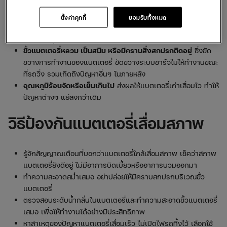
ส่งผลให้แบตรถยนต์ทำงานหนักเกินความจำเป็น
แบตเตอรี่เสื่อมสภาพ
เก็บรักษาประจุไฟฟ้าไม่ได้ตามปกติ ระบบไฟ
ตั้งค่าคุกกี้
ยอมรับทั้งหมด
ภายในเสื่อมสภาพ หรือเกิดการรั่วไหล ก็อาจทำให้แบตเตอรี่หมดได้
แม้แต่วิทยุรถยนต์ก็มีผลให้แบตเตอรี่หมดเร็วเช่นกัน
ขั้วแบตเตอรี่หลวม เป็นสนิม หรือมีคราบสิ่งสกปรกติดอยู่
ซึ่งขัด
ขวางการทำงานของแบตเตอรี่ ขัดขวางระบบชาร์จไม่ให้ทำงานขณะ
ที่รถวิ่ง รวมเกิดถึงปัญหาอื่นๆ ในภายหลัง
อุณหภูมิร้อนจัดหรือเย็นเกินไป
ส่งผลให้แบตเตอรี่เก่าเสื่อมไว ทำให้
ปัญหาต่างๆ แย่ลงกว่าเดิม
วิธีป้องกันแบตเตอรี่เสื่อมสภาพ
รู้จักสัญญาณเตือนที่บอกว่าแบตเตอรี่ใกล้เสื่อมสภาพ เช็คว่าสภาพ
แบตเตอรี่ยังดีอยู่ ไม่มีอาการบิดเบี้ยวหรืออาการบวมออกมา
ทำความสะอาดสม่ำเสมอ อย่าปล่อยให้มีคราบสกปรกบริเวณขั้ว
แบตเตอรี่
ตรวจสอบระดับน้ำกลั่นในแบตเตอรี่และทำความสะอาดขั้วแบตเตอรี่
เสมอ เพื่อให้ทำงานได้อย่างมีประสิทธิภาพ
หาสาเหตุของปัญหาแบตเตอรี่เสื่อมเร็ว ไม่เปิดไฟรถทิ้งไว้ เลือกใช้