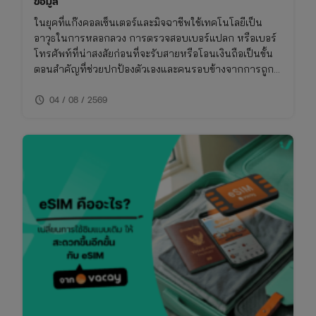
ข้อมูล
ในยุคที่แก๊งคอลเซ็นเตอร์และมิจฉาชีพใช้เทคโนโลยีเป็น
อาวุธในการหลอกลวง การตรวจสอบเบอร์แปลก หรือเบอร์
โทรศัพท์ที่น่าสงสัยก่อนที่จะรับสายหรือโอนเงินถือเป็นขั้น
ตอนสำคัญที่ช่วยปกป้องตัวเองและคนรอบข้างจากการถูก
โกง การเช็คเบอร์มิจฉาชีพไม่ใช่เรื่องยาก หากคุณรู้วิธีที่ถูก
schedule
ต้องและใช้เครื่องมือที่เหมาะสม บทความนี้จึงรวบรวมวิธี
04 / 08 / 2569
การเช็คเบอร์มิจฉาชีพและข้อควรระวังที่คุณไม่ควรพลาด