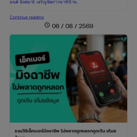
มนต์ นั่งสมาธิ: เจริญจิตภาวนาที่บ้าน…
ปฏิทิน
Continue reading
วันพระ
schedule
06 / 08 / 2569
เดือน
สิงหาคม
2569
เช็ก
วัน
มงคล
ไทย-
จีน
และ
เทศกาล
สารท
จีน
รวมวิธีเช็คเบอร์มิจฉาชีพ ไม่พลาดถูกหลอกดูดเงิน ขโมย