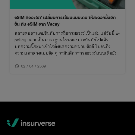
eSIM คืออะไร? เปลี่ยนการใช้ซิมแบบเดิม ให้สะดวกขึ้นอีก
ขั้น กับ eSIM จาก Vacay
หลายคนอาจเคยชินกับการถือกรมธรรม์เป็นเล่ม แต่วันนี้ E-
policy กลายเป็นมาตรฐานใหม่ของประกันภัยไปแล้ว
บทความนี้จะพาเข้าใจตั้งแต่ความหมาย ข้อดี ไปจนถึง
ความแตกต่างแบบชัด ๆ ว่ามันดีกว่ากรมธรรม์แบบเดิมยัง
ไง และเหมาะกับใครจริง ๆ
schedule
02 / 04 / 2569