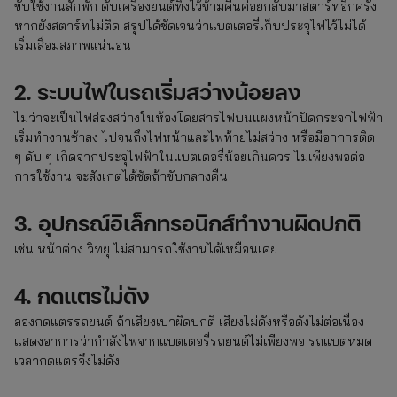
ขับใช้งานสักพัก ดับเครื่องยนต์ทิ้งไว้ข้ามคืนค่อยกลับมาสตาร์ทอีกครั้ง
หากยังสตาร์ทไม่ติด สรุปได้ชัดเจนว่าแบตเตอรี่เก็บประจุไฟไว้ไม่ได้
เริ่มเสื่อมสภาพแน่นอน
2. ระบบไฟในรถเริ่มสว่างน้อยลง
ไม่ว่าจะเป็นไฟส่องสว่างในห้องโดยสารไฟบนแผงหน้าปัดกระจกไฟฟ้า
เริ่มทำงานช้าลง ไปจนถึงไฟหน้าและไฟท้ายไม่สว่าง หรือมีอาการติด
ๆ ดับ ๆ เกิดจากประจุไฟฟ้าในแบตเตอรี่น้อยเกินควร ไม่เพียงพอต่อ
การใช้งาน จะสังเกตได้ชัดถ้าขับกลางคืน
3. อุปกรณ์อิเล็กทรอนิกส์ทำงานผิดปกติ
เช่น หน้าต่าง วิทยุ ไม่สามารถใช้งานได้เหมือนเคย
4. กดแตรไม่ดัง
ลองกดแตรรถยนต์ ถ้าเสียงเบาผิดปกติ เสียงไม่ดังหรือดังไม่ต่อเนื่อง
แสดงอาการว่ากำลังไฟจากแบตเตอรี่รถยนต์ไม่เพียงพอ รถแบตหมด
เวลากดแตรจึงไม่ดัง