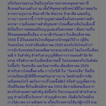
หรือวันธรรมสวนะ ถือเป็นกุศโลบายทางพระพุทธศาสนาที่
สืบทอดกันมาแต่โบราณ เพื่อให้พุทธศาสนิกชนได้มีโอกาสละเว้น
จากความวุ่นวาย หันมาเข้าวัด ฟังธรรม รักษาศีล และเจริญ
ภาวนา นอกจากนี้ การทำบุญอย่างต่อเนื่องในช่วงเทศกาลเข้า
พรรษา รวมถึงเทศกาลสำคัญของชาวไทยเชื้อสายจีนในเดือนนี้
ยังถือเป็นการสะสมเสบียงบุญและเสริมดวงชะตา เพิ่มความเป็น
สิริมงคลตลอดทั้งเดือน เรามาเช็กกันเลยว่าในเดือนสิงหาคม
2569 นี้ มีวันมงคลวันไหนที่คุณควรปักหมุดไว้บ้าง ปฏิทิน
วันพระไทย ประจำเดือนสิงหาคม 2569 ตรงกับวันไหนบ้าง?
การนับวันพระของไทยจะยึดตามรอบดวงจันทร์ โดยในหนึ่งเดือน
จะมี 4 วันสำคัญ สำหรับสายบุญที่ต้องการวางแผนเข้าวัด ฟัง
ธรรม หรือตักบาตรในเดือนสิงหาคมนี้ วันพระจะตรงกับวันดังต่อ
ไปนี้ครับ วันพระจีน และวันสารทจีน เดือนสิงหาคม 2569
สำหรับชาวไทยเชื้อสายจีน การไหว้เจ้าใน “วันพระจีน” ถือเป็น
ธรรมเนียมปฏิบัติที่สืบทอดกันมายาวนาน โดยมักจะมีการจัด
เตรียมของไหว้ งดเว้นการบริโภคเนื้อสัตว์ หรือทำบุญเพื่อความ
เป็นสิริมงคล ซึ่งในเดือนสิงหาคม 2569 มีความพิเศษเนื่องจาก
ตรงกับช่วงเทศกาลสำคัญ ดังนี้ครับ กิจกรรมแนะนำสำหรับสาย
บุญ ทำอะไรดีในวันพระ? ทำบุญตักบาตร: เริ่มต้นวันใหม่ด้วย
การใส่บาตร ถวายสังฆทาน หรือบริจาคทานให้แก่ผู้ยากไร้ สวด