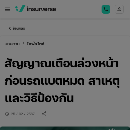
menu
call
person
keyboard_arrow_left
ย้อนกลับ
keyboard_arrow_right
บทความ
ไลฟ์สไตล์
สัญญาณเตือนล่วงหน้า
ก่อนรถแบตหมด สาเหตุ
และวิธีป้องกัน
share
schedule
25 / 02 / 2567