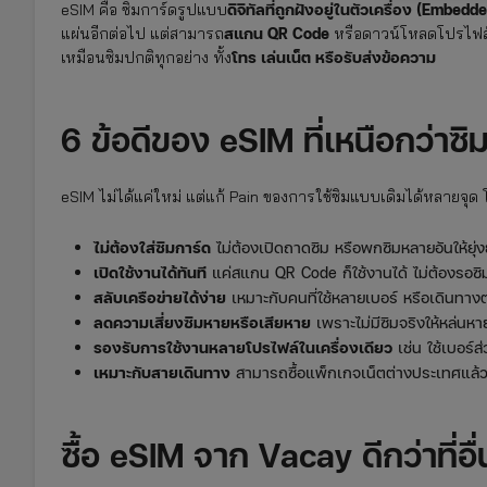
ดิจิทัลที่ถูกฝังอยู่ในตัวเครื่อง (Embed
eSIM คือ ซิมการ์ดรูปแบบ
สแกน QR Code
แผ่นอีกต่อไป แต่สามารถ
หรือดาวน์โหลดโปรไฟล์จา
โทร เล่นเน็ต หรือรับส่งข้อความ
เหมือนซิมปกติทุกอย่าง ทั้ง
6 ข้อดีของ eSIM ที่เหนือกว่าซ
eSIM ไม่ได้แค่ใหม่ แต่แก้ Pain ของการใช้ซิมแบบเดิมได้หลายจุ
ไม่ต้องใส่ซิมการ์ด
ไม่ต้องเปิดถาดซิม หรือพกซิมหลายอันให้ยุ่
เปิดใช้งานได้ทันที
แค่สแกน QR Code ก็ใช้งานได้ ไม่ต้องรอซิม
สลับเครือข่ายได้ง่าย
เหมาะกับคนที่ใช้หลายเบอร์ หรือเดินทาง
ลดความเสี่ยงซิมหายหรือเสียหาย
เพราะไม่มีซิมจริงให้หล่นหา
รองรับการใช้งานหลายโปรไฟล์ในเครื่องเดียว
เช่น ใช้เบอร์ส
เหมาะกับสายเดินทาง
สามารถซื้อแพ็กเกจเน็ตต่างประเทศแล้วใช
ซื้อ eSIM จาก Vacay ดีกว่าที่อื