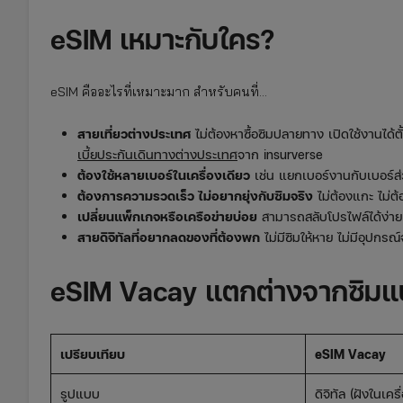
eSIM เหมาะกับใคร?
eSIM คืออะไรที่เหมาะมาก สำหรับคนที่…
สายเที่ยวต่างประเทศ
ไม่ต้องหาซื้อซิมปลายทาง เปิดใช้งานได้
เบี้ยประกันเดินทางต่างประเทศ
จาก insurverse
ต้องใช้หลายเบอร์ในเครื่องเดียว
เช่น แยกเบอร์งานกับเบอร์ส่
ต้องการความรวดเร็ว ไม่อยากยุ่งกับซิมจริง
ไม่ต้องแกะ ไม่ต
เปลี่ยนแพ็กเกจหรือเครือข่ายบ่อย
สามารถสลับโปรไฟล์ได้ง่าย ไ
สายดิจิทัลที่อยากลดของที่ต้องพก
ไม่มีซิมให้หาย ไม่มีอุปกรณ์จ
eSIM Vacay แตกต่างจากซิมแ
เปรียบเทียบ
eSIM
Vacay
รูปแบบ
ดิจิทัล (ฝังในเครื