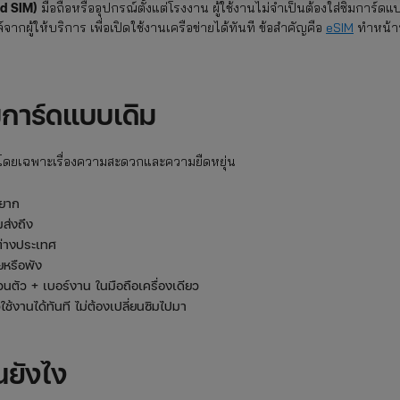
ded SIM)
มือถือหรืออุปกรณ์ตั้งแต่โรงงาน ผู้ใช้งานไม่จำเป็นต้องใส่ซิมการ์ดแ
กผู้ให้บริการ เพื่อเปิดใช้งานเครือข่ายได้ทันที ข้อสำคัญคือ
eSIM
ทำหน้าท
ิมการ์ดแบบเดิม
ด โดยเฉพาะเรื่องความสะดวกและความยืดหยุ่น
งยาก
ส่งถึง
ต่างประเทศ
ยหรือพัง
่วนตัว + เบอร์งาน ในมือถือเครื่องเดียว
้งานได้ทันที ไม่ต้องเปลี่ยนซิมไปมา
่นยังไง