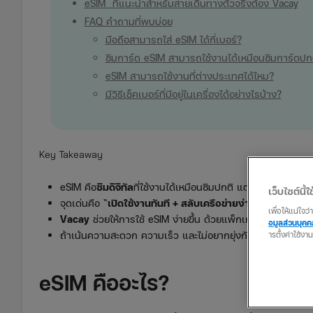
eSIM ที่แนะนำสำหร้บสายเดินทางตัวจริงต้อง Vacay
FAQ คำถามที่พบบ่อย
มือถือสามารถใส่ eSIM ได้กี่เบอร์?
ซิมการ์ด eSIM สามารถใช้งานได้เหมือนซิมการ์ดปกต
eSIM สามารถใช้งานที่ต่างประเทศได้ไหม?
มีวิธีเช็คเบอร์ที่มีอยู่ในเครื่องได้อย่างไรบ้าง?
Key Takeaway
eSIM คือ
ซิมดิจิทัล
ที่ใช้งานได้เหมือนซิมปกติ แต่สะดวกกว่าเพราะ
เว็บไซต์นี้ใช
จุดเด่นคือ “
เปิดใช้งานทันที + สลับเครือข่ายง่าย + เหมาะกับ
เพื่อให้แน่ใจ
Vacay
ช่วยให้การใช้ eSIM ง่ายขึ้น ด้วยแพ็กเกจที่ออกแบบมาเพ
อมูลส่วนบุค
ารตั้งค่าใช้งา
ถ้าเน้นความสะดวก ความเร็ว และไม่อยากยุ่งกับซิมแบบเดิม eSI
eSIM คืออะไร?