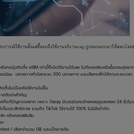
คือประสบการณ์ใช้งานตั้งแต่ซื้อจนถึงใช้งานจริง Vacay ถูกออกแบบมาให้ตอบโจทย
อกดปุ่มติดตั้ง eSIM เท่านี้ก็เปิดใช้งานได้เลย ไม่ต้องรอซิมหรือขั้นตอนยุ่งยา
ดนิยม ปลายทางทั่วโลกรวม 200 ปลายทาง และเลือกแพ็กได้ตามระยะเวลา
ตั้งไม่เป็นหรือใช้งานไม่ขึ้น
ดการติดต่อสำคัญ
ทศที่แก้ปัญหาเองยาก เพราะ Vacay มีแอดมินคนไทยคอยดูแลตลอด 24 ชั่วโม
้เต็มประสิทธิภาพ รวมถึง TikTok ใช้งานได้ 100% ไม่มีข้อจำกัด
าส่ง หรือถอดสลับซิม
าท
limited / เลือกจำนวน GB และเน็ตรายวัน