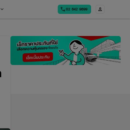
board_arrow_down
call
person
02​ 842 9899
Open
menu
ก