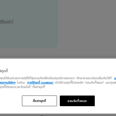
ิรึเปล่า?
ไม่ต้องใส่ซิมจริง
้คุกกี้
คนเดินทาง
”
ว่าคุณได้รับประสบการณ์ที่ดีที่สุดรวมถึงเพื่อปรับปรุงบริการของเรา ศึกษารายละเอียดเพิ่มเติมได้ที่
น
ื่อทริปจริงและใช้งานได้ทันที
คลของบริษัทฯ
ในส่วน
การใช้คุกกี้ (cookies)
เปิดใช้งานคุกกี้โปรดคลิก "ยอมรับทั้งหมด" และคุ
นคุกกี้ได้ตลอดเวลาโดยไปที่ "ตั้งค่าคุกกี้"
M คือทางเลือกที่ตอบโจทย์ที่สุดในตอนนี้
ตั้งค่าคุกกี้
ยอมรับทั้งหมด