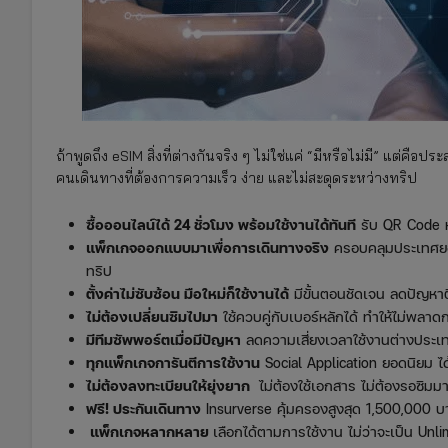
ถ้าพูดถึง eSIM สิ่งที่ต่างกันจริง ๆ ไม่ใช่แค่ “มีหรือไม่มี” แต่
คนเดินทางที่ต้องการความเร็ว ง่าย และไม่สะดุดระหว่างทริป
ซื้อ
ออนไลน์ได้ 24 ชั่วโมง พร้อมใช้
งานได้ทันที
รับ QR Code หรื
แพ็กเกจออกแบบมาเพื่อการเดินทางจริง
ครอบคลุมประเทศยอ
ทริป
ตั้งค่าไม่ซับซ้อน มือใหม่ก็ใช้งานได้
มีขั้นตอนชัดเจน ลดปัญหาติด
ไม่ต้องเปลี่ยนซิมไปมา
ใช้ควบคู่กับเบอร์หลักได้ ทำให้ไม่พลา
มีทีมซัพพอร์ตเมื่อมีปัญหา
ลดความเสี่ยงเวลาใช้งานต่างประเ
ทุกแพ็กเกจการันตีการใช้งาน
Social Application ยอดนิยม ได
ไม่ต้องลงทะเบียนให้ยุ่งยาก
ไม่ต้องใช้เอกสาร ไม่ต้องรอซิมม
ฟรี! ประกันเดินทาง
Insurverse คุ้มครองสูงสุด 1,500,000 บ
แพ็กเกจหลากหลาย
เลือกได้ตามการใช้งาน ไม่ว่าจะเป็น Un