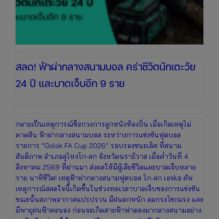
วิธี
รับมือ
เหตุ
ไม่
คาด
ฝัน
สลด! ฟ้าผ่ากลางสนามบอล คร่าชีวิตนักเตะวัย
24 ปี และบาดเจ็บอีก 9 ราย
กลายเป็นเหตุการณ์ช็อกวงการลูกหนังท้องถิ่น เมื่อเกิดเหตุไม่
คาดฝัน ฟ้าผ่ากลางสนามบอล ระหว่างการแข่งขันฟุตบอล
รายการ “Golok FA Cup 2026” รอบรองชนะเลิศ ที่สนาม
สันติภาพ อำเภอสุไหงโก-ลก จังหวัดนราธิวาส เมื่อค่ำวันที่ 4
สิงหาคม 2569 ที่ผ่านมา ส่งผลให้มีผู้เสียชีวิตและบาดเจ็บหลาย
ราย นาทีชีวิต! เหตุฟ้าผ่ากลางสนามฟุตบอล โก-ลก เอฟเอ คัพ
เหตุการณ์สลดใจนี้เกิดขึ้นในช่วงทดเวลาบาดเจ็บของการแข่งขัน
ขณะนั้นสภาพอากาศแปรปรวน มีฝนตกหนัก ลมกระโชกแรง และ
มีพายุฝนฟ้าคะนอง ก่อนจะเกิดสายฟ้าฟาดลงมากลางสนามอย่าง