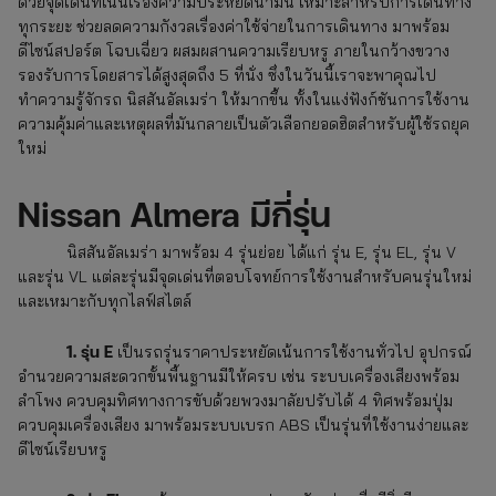
ด้วยจุดเด่นที่เน้นเรื่องความประหยัดน้ำมัน เหมาะสำหรับการเดินทาง
ทุกระยะ ช่วยลดความกังวลเรื่องค่าใช้จ่ายในการเดินทาง มาพร้อม
ดีไซน์สปอร์ต โฉบเฉี่ยว ผสมผสานความเรียบหรู ภายในกว้างขวาง
รองรับการโดยสารได้สูงสุดถึง 5 ที่นั่ง ซึ่งในวันนี้เราจะพาคุณไป
ทำความรู้จักรถ นิสสันอัลเมร่า
ให้มากขึ้น ทั้งในแง่ฟังก์ชันการใช้งาน
ความคุ้มค่าและเหตุผลที่มันกลายเป็นตัวเลือกยอดฮิตสำหรับผู้ใช้รถยุค
ใหม่
Nissan Almera มีกี่รุ่น
นิสสันอัลเมร่า มาพร้อม 4 รุ่นย่อย ได้แก่ รุ่น E, รุ่น EL, รุ่น V
และรุ่น VL แต่ละรุ่นมีจุดเด่นที่ตอบโจทย์การใช้งานสำหรับคนรุ่นใหม่
และเหมาะกับทุกไลฟ์สไตล์
1. รุ่น E
เป็นรถรุ่นราคาประหยัดเน้นการใช้งานทั่วไป
อุปกรณ์
อำนวยความสะดวกขั้นพื้นฐานมีให้ครบ เช่น ระบบเครื่องเสียงพร้อม
ลำโพง ควบคุมทิศทางการขับด้วยพวงมาลัยปรับได้ 4 ทิศพร้อมปุ่ม
ควบคุมเครื่องเสียง มาพร้อมระบบเบรก ABS
เป็นรุ่นที่ใช้งานง่ายและ
ดีไซน์เรียบหรู