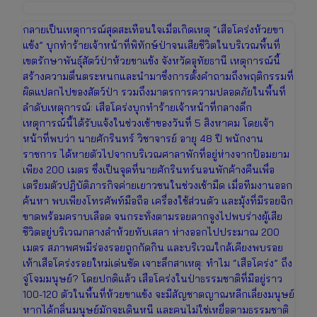
กลายเป็นเหตุการณ์สุดสะเทือนใจเมื่อเกิดเหตุ “เสือโคร่งห้วยขา
แข้ง” บุกทำร้ายเจ้าหน้าที่พิทักษ์ป่าจนเสียชีวิตในบริเวณพื้นที่
เขตรักษาพันธุ์สัตว์ป่าห้วยขาแข้ง จังหวัดอุทัยธานี เหตุการณ์นี้
สร้างความตื่นตระหนกและนำมาซึ่งการตั้งคำถามถึงพฤติกรรมที่
ผิดแปลกไปของสัตว์ป่า รวมถึงมาตรการความปลอดภัยในพื้นที่
ลำดับเหตุการณ์: เสือโคร่งบุกทำร้ายเจ้าหน้าที่กลางดึก
เหตุการณ์นี้ได้รับแจ้งในช่วงเช้าของวันที่ 5 สิงหาคม โดยเจ้า
หน้าที่พบว่า นายศักรินทร์ วิชาจารย์ อายุ 48 ปี พนักงาน
ราชการ ได้หายตัวไปจากบริเวณศาลาพักที่อยู่ห่างจากป้อมยาม
เพียง 200 เมตร ซึ่งเป็นจุดที่นายศักรินทร์นอนพักค้างคืนเพื่อ
เตรียมตัวปฏิบัติภารกิจค่ายเยาวชนในช่วงเช้ามืด เมื่อทีมงานออก
ค้นหา พบเพียงโทรศัพท์มือถือ เครื่องใช้ส่วนตัว และมุ้งที่มีรอยฉีก
ขาดพร้อมคราบเลือด จนกระทั่งตามรอยลากจูงไปพบร่างผู้เสีย
ชีวิตอยู่บริเวณกลางลำห้วยทับเสลา ห่างออกไปประมาณ 200
เมตร สภาพศพมีร่องรอยถูกกัดกิน และบริเวณใกล้เคียงพบรอย
เท้าเสือโคร่งรอยใหม่เด่นชัด เจาะลึกสาเหตุ: ทำไม “เสือโคร่ง” ถึง
จู่โจมมนุษย์? โดยปกติแล้ว เสือโคร่งในป่าธรรมชาติที่มีอยู่ราว
100-120 ตัวในพื้นที่ห้วยขาแข้ง จะมีสัญชาตญาณหลีกเลี่ยงมนุษย์
หากได้กลิ่นมนุษย์มักจะเดินหนี และคนไม่ใช่เหยื่อตามธรรมชาติ