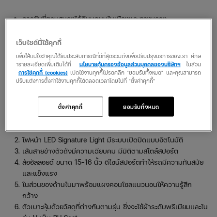
การขับขี่ตอบสนองได้ดีบนถนนในเมืองและทางหลวง
ประหยัดน้ำมันในทุกรุ่นตั้งแต่เครื่องยนต์ขนาด 1.0 – 1.2
สมรรถนะสูงด้วยการเลือกใช้ระบบการทรงตัวที่เสถียร (VDC) และ
เว็บไซต์นี้ใช้คุกกี้
ระบบช่วยออกตัวบนทางลาดชัน (HSA)
เพื่อให้แน่ใจว่าคุณได้รับประสบการณ์ที่ดีที่สุดรวมถึงเพื่อปรับปรุงบริการของเรา ศึกษ
ารายละเอียดเพิ่มเติมได้ที่
นโยบายคุ้มครองข้อมูลส่วนบุคคลของบริษัทฯ
ในส่วน
ดีไซน์ภายนอกและภายในโดนใจ
การใช้คุกกี้ (cookies)
เปิดใช้งานคุกกี้โปรดคลิก "ยอมรับทั้งหมด" และคุณสามารถ
ปรับแต่งการตั้งค่าใช้งานคุกกี้ได้ตลอดเวลาโดยไปที่ "ตั้งค่าคุกกี้"
แค่ไหน
ตั้งค่าคุกกี้
ยอมรับทั้งหมด
มาพร้อมเอกลักษณ์ของ Nissan ด้วยกระจังหน้าแบบโครเมียมรูป
ทรงที่ทำให้ตัวรถมีความสปอร์ตและโดดเด่น
ไฟหน้า LED Signature Light มีระบบเปิดปิดแบบอัตโนมัติ
เส้นสายข้างตัวถังมีความเฉียบคม มีมิติตามสไตล์สปอร์ต
ล้ออัลลอยด์ ขนาด 15-16 นิ้ว ดีไซน์สปอร์ตทำให้รถมีความทันสมัย
และแข็งแรง
ในส่วนของด้านในมาพร้อมแผงคอนโซลแนวนอนให้ความรู้สึก
กว้าง
ตัวเบาะหุ้มด้วยวัสดุที่ต่างกันตามรุ่น ซึ่งจะใช้ผ้าระดับพรีเมียมและใน