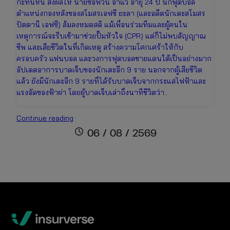
กะทันหัน ส่งผลให้ นายซอฟวัน อาแว อายุ 24 ปี นักฟุตบอล
ตำแหน่งกองหลังของสโมสรเอฟซี ยะลา (และอดีตนักเตะสโมสร
ปัตตานี เอฟซี) ล้มลงหมดสติ แม้เพื่อนร่วมทีมและผู้คนใน
เหตุการณ์จะรีบเข้ามาช่วยปั๊มหัวใจ (CPR) แต่ก็ไม่พบสัญญาณ
ชีพ และเสียชีวิตในที่เกิดเหตุ สร้างความโศกเศร้าให้กับ
ครอบครัว แฟนบอล และวงการฟุตบอลชายแดนใต้เป็นอย่างมาก
อัปเดตอาการบาดเจ็บของนักเตะอีก 9 ราย นอกจากผู้เสียชีวิต
แล้ว ยังมีนักเตะอีก 9 รายที่ได้รับบาดเจ็บจากกระแสไฟฟ้าและ
แรงอัดของฟ้าผ่า โดยผู้บาดเจ็บเล่าถึงนาทีชีวิตว่า…
สลด!
Continue reading
ฟ้าผ่า
schedule
06 / 08 / 2569
กลาง
สนาม
บอล
คร่า
ชีวิต
นัก
เตะ
วัย