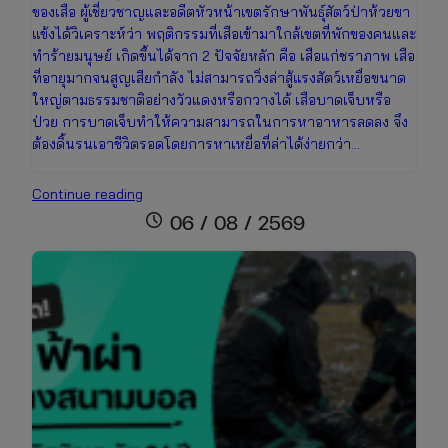
ของเสือ ผู้เชี่ยวชาญและอดีตหัวหน้าเขตรักษาพันธุ์สัตว์ป่าห้วยขา
แข้งได้วิเคราะห์ว่า พฤติกรรมที่เสือเข้ามาใกล้เขตที่พักของคนและ
ทำร้ายมนุษย์ เกิดขึ้นได้จาก 2 ปัจจัยหลัก คือ เสือแก่ชราภาพ เสือ
ที่อายุมากจนสูญเสียกำลัง ไม่สามารถวิ่งล่าสู้แรงสัตว์เหยื่อขนาด
ใหญ่ตามธรรมชาติอย่างวัวแดงหรือกวางได้ เสือบาดเจ็บหรือ
ป่วย การบาดเจ็บทำให้ความสามารถในการหาอาหารลดลง จึง
ต้องดิ้นรนเอาชีวิตรอดโดยการหาเหยื่อที่ล่าได้ง่ายกว่า…
สรุป
Continue reading
เหตุ
schedule
06 / 08 / 2569
สลด!
เสือ
โคร่ง
ห้วย
ขา
แข้ง
ทำร้าย
เจ้า
หน้าที่
พร้อม