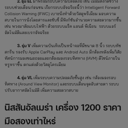
2. รุ่น EL
มาพร้อมระบบความปลอดภัย เช่น เมื่อมีสิ่งกีดขวาง
ระบบช่วยเตือนก่อนชน เรียกระบบอัจฉริยะนี้ว่า Intelligent Forward
Collision Warning (IFWC) เบาะนั่งทำด้วยวัสดุพรีเมียม มอบความ
สบายในการนั่งโดยสารและขับขี่
มีฟังก์ชันอำนวยความสะดวกมากขึ้น
เช่น พวงมาลัยแบบไฟฟ้า ด้วยระบบแร็ค แอนด์ พีเนียน ระบบแอร์
อัตโนมัติและเบรกอัจฉริยะ
3. รุ่น V
เพิ่มความบันเทิงเป็นหน้าจอที่มีขนาด 8 นิ้ว ระบบทัช
สกรีน รองรับ Apple CarPlay และ Android Auto
มีกล้องหลังเพิ่มวิสัย
ทัศน์การมองขณะถอยและกล้องมองรอบทิศทาง (IAVM)
ดีไซน์ภายใน
หรูหราขึ้น ตกแต่งด้วยวัสดุโครเมียม
4. รุ่น VL
เพิ่มระบบความปลอดภัยขั้นสูง เช่น กล้องมองรอบ
ทิศทาง (Around View Monitor) และระบบเตือนจุดอับสายตา
ระบบ
ปรับอากาศอัตโนมัติ เพิ่มความสะดวกสบาย
นิสสันอัลเมร่า
เครื่อง 1200 ราคา
มือสองเท่าไหร่