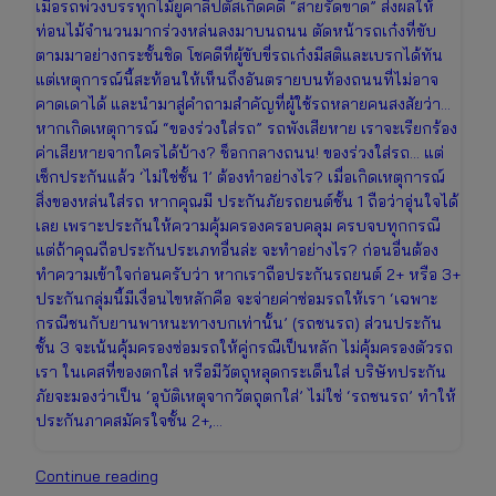
เมื่อรถพ่วงบรรทุกไม้ยูคาลิปตัสเกิดคดี “สายรัดขาด” ส่งผลให้
ท่อนไม้จำนวนมากร่วงหล่นลงมาบนถนน ตัดหน้ารถเก๋งที่ขับ
ตามมาอย่างกระชั้นชิด โชคดีที่ผู้ขับขี่รถเก๋งมีสติและเบรกได้ทัน
แต่เหตุการณ์นี้สะท้อนให้เห็นถึงอันตรายบนท้องถนนที่ไม่อาจ
คาดเดาได้ และนำมาสู่คำถามสำคัญที่ผู้ใช้รถหลายคนสงสัยว่า…
หากเกิดเหตุการณ์ “ของร่วงใส่รถ” รถพังเสียหาย เราจะเรียกร้อง
ค่าเสียหายจากใครได้บ้าง? ช็อกกลางถนน! ของร่วงใส่รถ… แต่
เช็กประกันแล้ว ‘ไม่ใช่ชั้น 1’ ต้องทำอย่างไร? เมื่อเกิดเหตุการณ์
สิ่งของหล่นใส่รถ หากคุณมี ประกันภัยรถยนต์ชั้น 1 ถือว่าอุ่นใจได้
เลย เพราะประกันให้ความคุ้มครองครอบคลุม ครบจบทุกกรณี
แต่ถ้าคุณถือประกันประเภทอื่นล่ะ จะทำอย่างไร? ก่อนอื่นต้อง
ทำความเข้าใจก่อนครับว่า หากเราถือประกันรถยนต์ 2+ หรือ 3+
ประกันกลุ่มนี้มีเงื่อนไขหลักคือ จะจ่ายค่าซ่อมรถให้เรา ‘เฉพาะ
กรณีชนกับยานพาหนะทางบกเท่านั้น’ (รถชนรถ) ส่วนประกัน
ชั้น 3 จะเน้นคุ้มครองซ่อมรถให้คู่กรณีเป็นหลัก ไม่คุ้มครองตัวรถ
เรา ในเคสที่ของตกใส่ หรือมีวัตถุหลุดกระเด็นใส่ บริษัทประกัน
ภัยจะมองว่าเป็น ‘อุบัติเหตุจากวัตถุตกใส่’ ไม่ใช่ ‘รถชนรถ’ ทำให้
ประกันภาคสมัครใจชั้น 2+,…
อุทาหรณ์
Continue reading