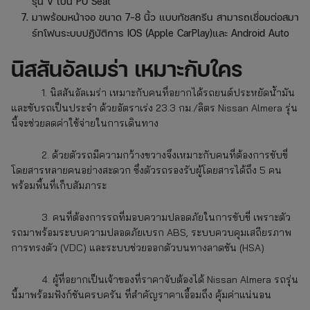
รุ่น V เป็น PU Seat
มาพร้อมหน้าจอ ขนาด 7-8 นิ้ว แบบทัชสกรีน สามารถเชื่อมต่อสมา
ร์ทโฟนระบบปฏิบัติการ IOS (Apple CarPlay)และ Android Auto
นิสสันอัลเมร่า
เหมาะกับใคร
1. นิสสันอัลเมร่า
เหมาะกับคนที่อยากได้รถยนต์ประหยัดน้ำมัน
และขับรถเป็นประจำ ด้วยอัตราเร่ง 23.3 กม./ลิตร Nissan Almera รุ่น
นี้จะช่วยลดค่าใช้จ่ายในการเดินทาง
2. ด้วยตัวรถมีความกว้างขวางจึงเหมาะกับคนที่ต้องการขับขี่
โดยสารหลายคนอย่างสะดวก ซึ่งตัวรถรองรับผู้โดยสารได้ถึง 5 คน
พร้อมพื้นที่เก็บสัมภาระ
3. คนที่ต้องการรถที่มอบความปลอดภัยในการขับขี่ เพราะตัว
รถมาพร้อมระบบความปลอดภัยเบรก ABS, ระบบควบคุมเสถียรภาพ
การทรงตัว (VDC) และระบบช่วยออกตัวบนทางลาดชัน (HSA)
4. ผู้ที่อยากเป็นเจ้าของที่ราคาจับต้องได้ Nissan Almera
รถรุ่น
นี้มาพร้อมฟังก์ชันครบครัน ที่สำคัญราคาเอื้อมถึง คุ้มค่าแน่นอน