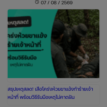
กลาง
schedule
07 / 08 / 2569
ถนน!
ของ
ร่วง
ใส่
รถ
เคลม
ประกัน
ได้
ไหม?
พร้อม
วิธี
รับมือ
เมื่อ
ไม่ใช่
ประกัน
ชั้น
สรุปเหตุสลด! เสือโคร่งห้วยขาแข้งทำร้ายเจ้า
1
หน้าที่ พร้อมวิธีรับมือเหตุไม่คาดฝัน