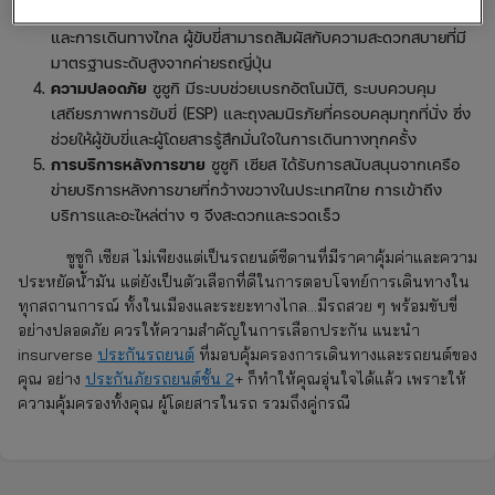
ฟีเจอร์ที่ช่วยในการขับขี่ เป็นรถที่เหมาะสำหรับทั้งการขับขี่ในเมือง
และการเดินทางไกล ผู้ขับขี่สามารถสัมผัสกับความสะดวกสบายที่มี
มาตรฐานระดับสูงจากค่ายรถญี่ปุ่น
ความปลอดภัย
ซูซูกิ มีระบบช่วยเบรกอัตโนมัติ, ระบบควบคุม
เสถียรภาพการขับขี่ (ESP) และถุงลมนิรภัยที่ครอบคลุมทุกที่นั่ง ซึ่ง
ช่วยให้ผู้ขับขี่และผู้โดยสารรู้สึกมั่นใจในการเดินทางทุกครั้ง
การบริการหลังการขาย
ซูซูกิ เซียส ได้รับการสนับสนุนจากเครือ
ข่ายบริการหลังการขายที่กว้างขวางในประเทศไทย การเข้าถึง
บริการและอะไหล่ต่าง ๆ จึงสะดวกและรวดเร็ว
ซูซูกิ เซียส ไม่เพียงแต่เป็นรถยนต์ซีดานที่มีราคาคุ้มค่าและความ
ประหยัดน้ำมัน แต่ยังเป็นตัวเลือกที่ดีในการตอบโจทย์การเดินทางใน
ทุกสถานการณ์ ทั้งในเมืองและระยะทางไกล…มีรถสวย ๆ พร้อมขับขี่
อย่างปลอดภัย ควรให้ความสำคัญในการเลือกประกัน แนะนำ
insurverse
ประกันรถยนต์
ที่มอบคุ้มครองการเดินทางและรถยนต์ของ
คุณ อย่าง
ประกันภัยรถยนต์ชั้น 2
+ ก็ทำให้คุณอุ่นใจได้แล้ว เพราะให้
ความคุ้มครองทั้งคุณ ผู้โดยสารในรถ รวมถึงคู่กรณี