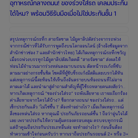
อุทาหรณ์กลางถนน! ของร่วงใส่รถ เคลมประกัน
ได้ไหม? พร้อมวิธีรับมือเมื่อไม่ใช่ประกันชั้น 1
สรุปเหตุการณ์ระทึก สายรัดขาด ไม้ยูคาลิปตัสร่วงจากรถพ่วง
จากกรณีข่าวที่ได้รับการพูดถึงบนโลกออนไลน์ (อ้างอิงข้อมูลจาก
สำนักข่าวช่อง 7 และสำนักข่าวไทย) ได้เกิดเหตุการณ์ระทึกขวัญ
เมื่อรถพ่วงบรรทุกไม้ยูคาลิปตัสเกิดคดี “สายรัดขาด” ส่งผลให้
ท่อนไม้จำนวนมากร่วงหล่นลงมาบนถนน ตัดหน้ารถเก๋งที่ขับ
ตามมาอย่างกระชั้นชิด โชคดีที่ผู้ขับขี่รถเก๋งมีสติและเบรกได้ทัน
แต่เหตุการณ์นี้สะท้อนให้เห็นถึงอันตรายบนท้องถนนที่ไม่อาจ
คาดเดาได้ และนำมาสู่คำถามสำคัญที่ผู้ใช้รถหลายคนสงสัยว่า…
หากเกิดเหตุการณ์ “ของร่วงใส่รถ” รถพังเสียหาย เราจะเรียกร้อง
ค่าเสียหายจากใครได้บ้าง? ช็อกกลางถนน! ของร่วงใส่รถ… แต่
เช็กประกันแล้ว ‘ไม่ใช่ชั้น 1’ ต้องทำอย่างไร? เมื่อเกิดเหตุการณ์
สิ่งของหล่นใส่รถ หากคุณมี ประกันภัยรถยนต์ชั้น 1 ถือว่าอุ่นใจได้
เลย เพราะประกันให้ความคุ้มครองครอบคลุม ครบจบทุกกรณี
แต่ถ้าคุณถือประกันประเภทอื่นล่ะ จะทำอย่างไร? ก่อนอื่นต้อง
ทำความเข้าใจก่อนครับว่า หากเราถือประกันรถยนต์ 2+ หรือ 3+