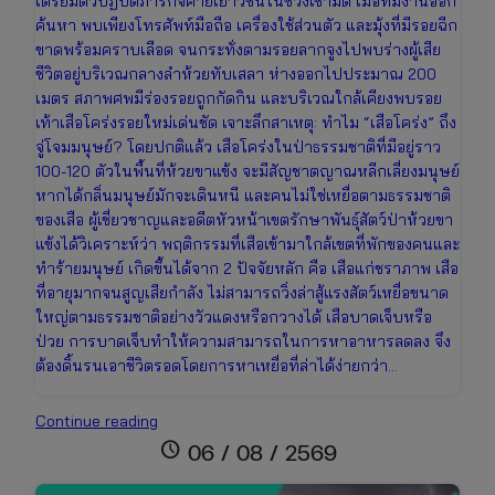
เตรียมตัวปฏิบัติภารกิจค่ายเยาวชนในช่วงเช้ามืด เมื่อทีมงานออก
ค้นหา พบเพียงโทรศัพท์มือถือ เครื่องใช้ส่วนตัว และมุ้งที่มีรอยฉีก
ขาดพร้อมคราบเลือด จนกระทั่งตามรอยลากจูงไปพบร่างผู้เสีย
ชีวิตอยู่บริเวณกลางลำห้วยทับเสลา ห่างออกไปประมาณ 200
เมตร สภาพศพมีร่องรอยถูกกัดกิน และบริเวณใกล้เคียงพบรอย
เท้าเสือโคร่งรอยใหม่เด่นชัด เจาะลึกสาเหตุ: ทำไม “เสือโคร่ง” ถึง
จู่โจมมนุษย์? โดยปกติแล้ว เสือโคร่งในป่าธรรมชาติที่มีอยู่ราว
100-120 ตัวในพื้นที่ห้วยขาแข้ง จะมีสัญชาตญาณหลีกเลี่ยงมนุษย์
หากได้กลิ่นมนุษย์มักจะเดินหนี และคนไม่ใช่เหยื่อตามธรรมชาติ
ของเสือ ผู้เชี่ยวชาญและอดีตหัวหน้าเขตรักษาพันธุ์สัตว์ป่าห้วยขา
แข้งได้วิเคราะห์ว่า พฤติกรรมที่เสือเข้ามาใกล้เขตที่พักของคนและ
ทำร้ายมนุษย์ เกิดขึ้นได้จาก 2 ปัจจัยหลัก คือ เสือแก่ชราภาพ เสือ
ที่อายุมากจนสูญเสียกำลัง ไม่สามารถวิ่งล่าสู้แรงสัตว์เหยื่อขนาด
ใหญ่ตามธรรมชาติอย่างวัวแดงหรือกวางได้ เสือบาดเจ็บหรือ
ป่วย การบาดเจ็บทำให้ความสามารถในการหาอาหารลดลง จึง
ต้องดิ้นรนเอาชีวิตรอดโดยการหาเหยื่อที่ล่าได้ง่ายกว่า…
สรุป
Continue reading
เหตุ
schedule
06 / 08 / 2569
สลด!
เสือ