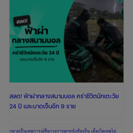
โคร่ง
ห้วย
ขา
แข้ง
ทำร้าย
เจ้า
หน้าที่
พร้อม
วิธี
รับมือ
เหตุ
ไม่
คาด
ฝัน
สลด! ฟ้าผ่ากลางสนามบอล คร่าชีวิตนักเตะวัย
24 ปี และบาดเจ็บอีก 9 ราย
กลายเป็นเหตุการณ์ช็อกวงการลูกหนังท้องถิ่น เมื่อเกิดเหตุไม่