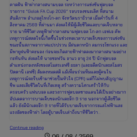
คาดฝัน ฟ้าผ่ากลางสนามบอล ระหว่างการแข่งขันฟุตบอล
รายการ “Golok FA Cup 2026” รอบรองชนะเลิศ ที่สนาม
สันติภาพ อำเภอสุไหงโก-ลก จังหวัดนราธิวาส เมื่อค่ำวันที่ 4
สิงหาคม 2569 ที่ผ่านมา ส่งผลให้มีผู้เสียชีวิตและบาดเจ็บหลาย
ราย นาทีชีวิต! เหตุฟ้าผ่ากลางสนามฟุตบอล โก-ลก เอฟเอ คัพ
เหตุการณ์สลดใจนี้เกิดขึ้นในช่วงทดเวลาบาดเจ็บของการแข่งขัน
ขณะนั้นสภาพอากาศแปรปรวน มีฝนตกหนัก ลมกระโชกแรง และ
มีพายุฝนฟ้าคะนอง ก่อนจะเกิดสายฟ้าฟาดลงมากลางสนามอย่าง
กะทันหัน ส่งผลให้ นายซอฟวัน อาแว อายุ 24 ปี นักฟุตบอล
ตำแหน่งกองหลังของสโมสรเอฟซี ยะลา (และอดีตนักเตะสโมสร
ปัตตานี เอฟซี) ล้มลงหมดสติ แม้เพื่อนร่วมทีมและผู้คนใน
เหตุการณ์จะรีบเข้ามาช่วยปั๊มหัวใจ (CPR) แต่ก็ไม่พบสัญญาณ
ชีพ และเสียชีวิตในที่เกิดเหตุ สร้างความโศกเศร้าให้กับ
ครอบครัว แฟนบอล และวงการฟุตบอลชายแดนใต้เป็นอย่างมาก
อัปเดตอาการบาดเจ็บของนักเตะอีก 9 ราย นอกจากผู้เสียชีวิต
แล้ว ยังมีนักเตะอีก 9 รายที่ได้รับบาดเจ็บจากกระแสไฟฟ้าและ
แรงอัดของฟ้าผ่า โดยผู้บาดเจ็บเล่าถึงนาทีชีวิตว่า…
สลด!
Continue reading
ฟ้าผ่า
schedule
06 / 08 / 2569