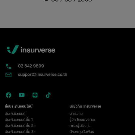
กลาง
สนาม
บอล
คร่า
ชีวิต
นัก
เตะ
วัย
24
ปี
02​ 842 9899
และ
support@insurverse.co.th
บาด
เจ็บ
อีก
9
ราย
ซื้อประกันออนไลน์
เกี่ยวกับ Insurverse
ประกันรถยนต์
บทความ
ประกันรถยนต์ชั้น 1
รู้จัก Insurverse
ประกันรถยนต์ชั้น 2+
คณะผู้บริหาร
ประกันรถยนต์ชั้น 3+
นักลงทุนสัมพันธ์