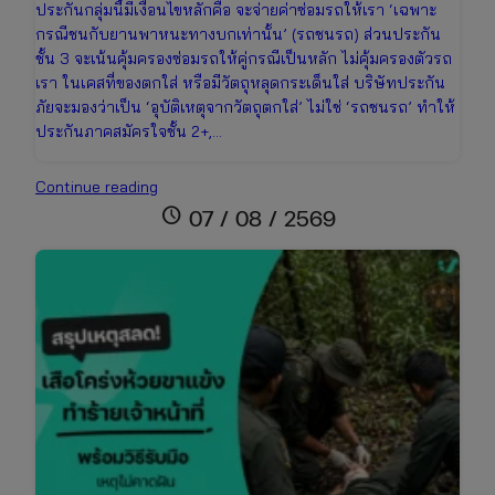
ประกันกลุ่มนี้มีเงื่อนไขหลักคือ จะจ่ายค่าซ่อมรถให้เรา ‘เฉพาะ
กรณีชนกับยานพาหนะทางบกเท่านั้น’ (รถชนรถ) ส่วนประกัน
ชั้น 3 จะเน้นคุ้มครองซ่อมรถให้คู่กรณีเป็นหลัก ไม่คุ้มครองตัวรถ
เรา ในเคสที่ของตกใส่ หรือมีวัตถุหลุดกระเด็นใส่ บริษัทประกัน
ภัยจะมองว่าเป็น ‘อุบัติเหตุจากวัตถุตกใส่’ ไม่ใช่ ‘รถชนรถ’ ทำให้
ประกันภาคสมัครใจชั้น 2+,…
อุทาหรณ์
Continue reading
กลาง
schedule
07 / 08 / 2569
ถนน!
ของ
ร่วง
ใส่
รถ
เคลม
ประกัน
ได้
ไหม?
พร้อม
วิธี