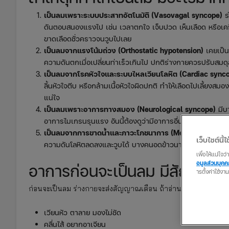
เป็นลมเพราะระบบประสาทอัตโนมัติ (Vasovagal syncope)
ร่
ดันตอบสนองแรงไป เช่น เวลาตกใจ เจ็บปวด เห็นเลือด หรือเค
ขาดเลือดชั่วคราวจนวูบไปเลย
เป็นลมจากแรงโน้มถ่วง (Orthostatic hypotension)
เคยเป็น
ความดันตกเมื่อเปลี่ยนท่าเร็วเกินไป ปกติร่างกายควรปรับสมดุล
เป็นลมจากโรคหัวใจและระบบไหลเวียนโลหิต (Cardiac sync
ลิ้นหัวใจตีบ หรือกล้ามเนื้อหัวใจผิดปกติ ทำให้เลือดไปเลี้ยง
แน่ใจ
เป็นลมเพราะอาการทางสมอง (Neurological syncope)
มีบ
อาการไมเกรนรุนแรง อันนี้ต้องดูว่ามีอาการอื่นร่วมด้วยไหม เ
เป็นลมจากการขาดน้ำและภาวะโภชนาการ (Metabolic synco
เว็บไซต์นี้ใช
ความดันโลหิตลดลงและวูบได้ บางคนอดข้าวนาน ๆ หรือออกกำลั
เพื่อให้แน่ใจ
อมูลส่วนบุค
อาการก่อนจะเป็นลม มีสัญญาณเ
ารตั้งค่าใช้งา
ก่อนจะเป็นลม ร่างกายจะส่งสัญญาณเตือน ถ้าอ่านให้ออกก็อาจจะป
เวียนหัว ตาลาย มองไม่ชัด
คลื่นไส้ อยากอาเจียน