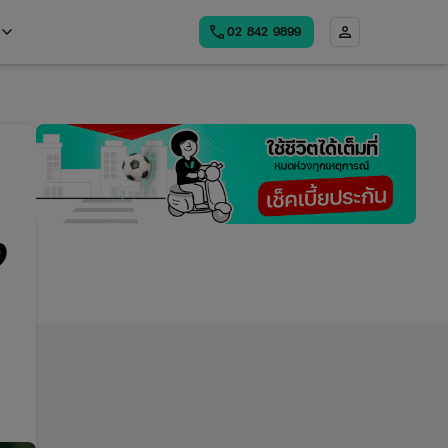
board_arrow_down
call
person
02​ 842 9899
Open
menu
ง