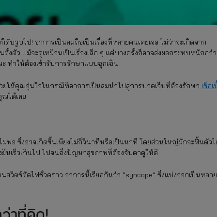
ย่างก็ดับวูบไป! อาการเป็นลมถือเป็นเรื่องที่หลายคนเคยเจอ ไม่ว่าจะเกิดจาก
้งตัว แม้จะดูเหมือนเป็นเรื่องเล็ก ๆ แต่บางครั้งก็อาจส่งผลกระทบหนักกว่าท
รณะ ทำให้ต้องเข้ารับการรักษาแบบฉุกเฉิน
ึงช่วยให้คุณอุ่นใจในกรณีที่อาการเป็นลมนำไปสู่การบาดเจ็บที่ต้องรักษา
เช็กเบ
คุณได้เลย
พอ ซึ่งอาจเกิดขึ้นเพียงไม่กี่วินาทีหรือเป็นนาที โดยส่วนใหญ่มักจะฟื้นตัวได
งยืนเร็วเกินไป ไปจนถึงปัญหาสุขภาพที่ต้องจับตาดูให้ดี
นสวิตช์ตัดไฟชั่วคราว อาการนี้เรียกกันว่า “syncope” ซึ่งแบ่งออกเป็นหลาย
่าที่คิด!