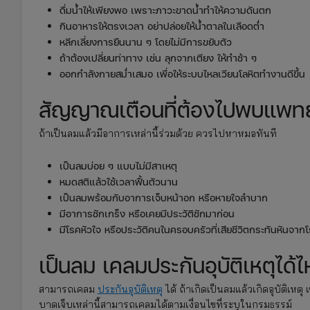
ดื่มน้ำให้เพียงพอ เพราะภาวะขาดน้ำทำให้ความดันตก
กินอาหารให้ตรงเวลา อย่าปล่อยให้น้ำตาลในเลือดต่ำ
หลีกเลี่ยงการยืนนาน ๆ โดยไม่มีการขยับตัว
ถ้าต้องเปลี่ยนท่าทาง เช่น ลุกจากเตียง ให้ทำช้า ๆ
ออกกำลังกายสม่ำเสมอ เพื่อให้ระบบไหลเวียนโลหิตทำงานดีขึ้น
สัญญาณเตือนที่ต้องไปพบแพทย
ถ้าเป็นลมแล้วมีอาการเหล่านี้ร่วมด้วย ควรไปหาหมอทันที
เป็นลมบ่อย ๆ แบบไม่มีสาเหตุ
หมดสติแล้วใช้เวลาฟื้นตัวนาน
เป็นลมพร้อมกับอาการเจ็บหน้าอก หรือหายใจลำบาก
มีอาการชักเกร็ง หรือเคยมีประวัติชักมาก่อน
มีโรคหัวใจ หรือประวัติคนในครอบครัวที่เสียชีวิตกระทันหันจาก
เป็นลม เคลมประกันอุบัติเหตุได้
สามารถเคลม
ประกันอุบัติเหตุ
ได้ ถ้าเกิดเป็นลมแล้วเกิดอุบัติเห
บาดเจ็บเหล่านี้สามารถเคลมได้ตามเงื่อนไขที่ระบุในกรมธรรม์