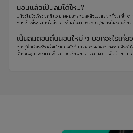
นอนแล้วเป็นลมได้ไหม?
แม้จะไม่ใช่เรื่องปกติ แต่บางคนอาจหมดสติขณะนอนหรือลุกขึ้นจา
หากเกิดขึ้นบ่อยหรือมีอาการอื่นร่วม ควรตรวจสุขภาพโดยละเอียด
เป็นลมตอนตื่นนอนใหม่ ๆ บอกอะไรเกี่ย
หากรู้สึกเวียนหัวหรือเป็นลมหลังตื่นนอน อาจเกิดจากความดันต่ำในต
น้ำก่อนลุก และหลีกเลี่ยงการเปลี่ยนท่าทางอย่างรวดเร็ว ถ้าอา