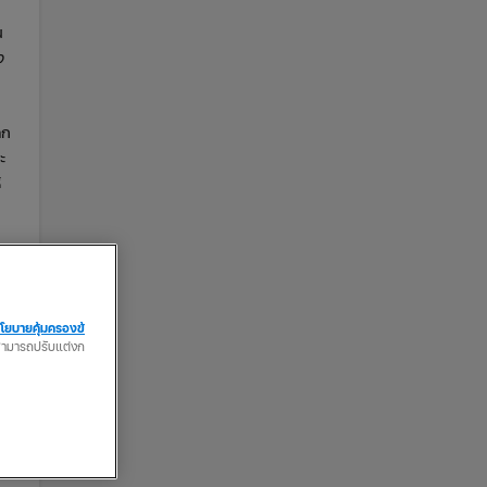
น
ง
ลก
ะ
้
ห้
โยบายคุ้มครองข้
ณสามารถปรับแต่งก