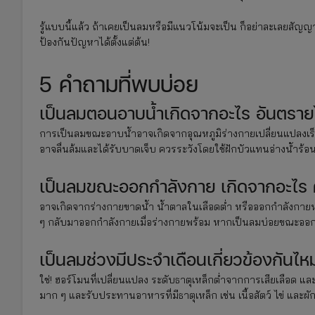
รู้แบบนี้แล้ว ถ้าเคยเป็นลมหรือมีแนวโน้มจะเป็น ก็อย่าละเลยสัญญ
ป้องกันปัญหาได้ตั้งแต่ต้น!
5 คำถามที่พบบ่อย
เป็นลมตอนอาบน้ำเกิดจากอะไร อันตรา
การเป็นลมขณะอาบน้ำอาจเกิดจากอุณหภูมิร่างกายเปลี่ยนแปลงเร็
อาจลื่นล้มและได้รับบาดเจ็บ ควรระวังโดยใช้ฝักบัวแทนอ่างน้ำร้อน
เป็นลมขณะออกกำลังกาย เกิดจากอะไร
อาจเกิดจากร่างกายขาดน้ำ น้ำตาลในเลือดต่ำ หรือออกกำลังกายหน
ๆ กลับมาออกกำลังกายเมื่อร่างกายพร้อม หากเป็นลมบ่อยขณะออ
เป็นลมช่วงมีประจำเดือนเกี่ยวข้องกันไห
ใช่! ฮอร์โมนที่เปลี่ยนแปลง ระดับธาตุเหล็กต่ำจากการเสียเลือด แ
มาก ๆ และรับประทานอาหารที่มีธาตุเหล็ก เช่น เนื้อสัตว์ ไข่ และผั