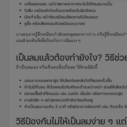
เหงื่อออกเยอะ แม้ว่าสภาพอากาศจะไม่ได้ร้อนขนาดนั้น
ใจสั่น เหมือนหัวใจเต้นแรงหรือเต้นผิดจังหวะ
มือเท้าเย็น หน้าซีดเหมือนเลือดหายไปไหนหมด
หูอื้อ หรือเสียงรอบตัวเหมือนจะเบาลง
บางคนอาจรู้สึกเหมือนกำลังจะหลุดออกจากร่าง หรือรู้สึกเหมือนกำล
เอนตัวลงทันทีเพื่อป้องกันการล้มแรง ๆ
เป็นลมแล้วต้องทำยังไง? วิธีช
ถ้าเป็นลมเอง หรือเห็นคนอื่นเป็นลม วิธีช่วยมีดังนี้
นอนราบและยกขาสูง ให้เลือดไหลกลับไปที่สมองเร็วขึ้น
ถ้าไม่มีที่นอน ก็นั่งลงแล้วก้มศีรษะต่ำระหว่างเข่า ช่วยให้เลือดไ
คลายเสื้อผ้าที่รัดแน่น เช่น เนคไท เข็มขัด หรือกางเกงเอวสูง
หายใจลึก ๆ อย่าลุกพรวดถ้ายังเวียนหัวอยู่
ถ้าเป็นลมนานเกิน 2 นาที หรือมีอาการผิดปกติ เช่น ตัวเกร็ง ช
วิธีป้องกันไม่ให้เป็นลมง่าย ๆ แต