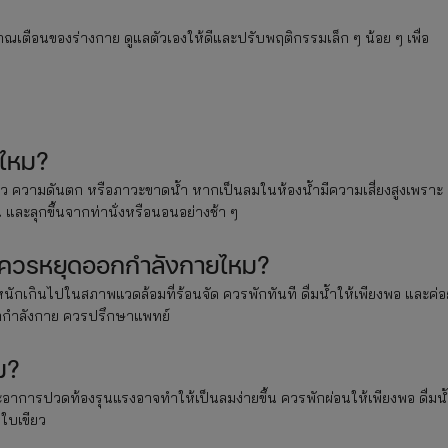
าณเตือนของร่างกาย ดูแลตัวเองให้ดีและปรับพฤติกรรมเล็ก ๆ น้อย ๆ เพื่อ
ยไหม?
ว ความดันตก หรือภาวะขาดน้ำ หากเป็นลมในห้องน้ำมีความเสี่ยงสูงเพราะ
 และลุกขึ้นจากท่านั่งหรือนอนอย่างช้า ๆ
 ควรหยุดออกกำลังกายไหม?
ักเกินไปในสภาพแวดล้อมที่ร้อนจัด ควรพักทันที ดื่มน้ำให้เพียงพอ และค่อ
กกำลังกาย ควรปรึกษาแพทย์
ม?
ละอาการปวดท้องรุนแรงอาจทำให้เป็นลมง่ายขึ้น ควรพักผ่อนให้เพียงพอ ดื่มน
กใบเขียว