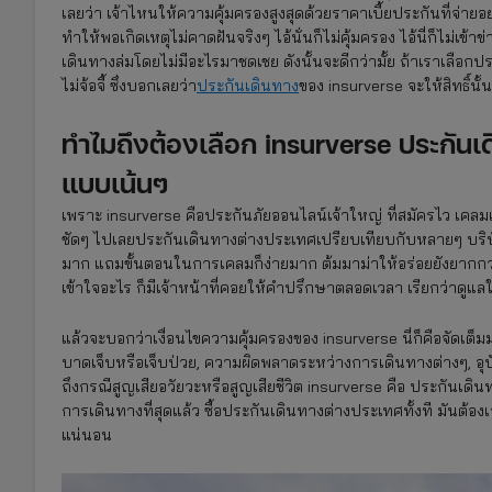
เลยว่า เจ้าไหนให้ความคุ้มครองสูงสุดด้วยราคาเบี้ยประกันที่จ่ายอย่า
ทำให้พอเกิดเหตุไม่คาดฝันจริงๆ ไอ้นั่นก็ไม่คุ้มครอง ไอ้นี่ก็ไม่เ
เดินทางล่มโดยไม่มีอะไรมาชดเชย ดังนั้นจะดีกว่ามั้ย ถ้าเราเลือ
ไม่จ้อจี้ ซึ่งบอกเลยว่า
ประกันเดินทาง
ของ insurverse จะให้สิทธิ์นั้น
ทำไมถึงต้องเลือก insurverse ประกันเ
แบบเน้นๆ
เพราะ insurverse คือประกันภัยออนไลน์เจ้าใหญ่ ที่สมัครไว เคลมเร
ชัดๆ ไปเลยประกันเดินทางต่างประเทศเปรียบเทียบกับหลายๆ บริษัท
มาก แถมขั้นตอนในการเคลมก็ง่ายมาก ต้มมาม่าให้อร่อยยังยากกว่าน
เข้าใจอะไร ก็มีเจ้าหน้าที่คอยให้คำปรึกษาตลอดเวลา เรียกว่าดูแล
แล้วจะบอกว่าเงื่อนไขความคุ้มครองของ insurverse นี่ก็คือจัดเต
บาดเจ็บหรือเจ็บป่วย, ความผิดพลาดระหว่างการเดินทางต่างๆ, อ
ถึงกรณีสูญเสียอวัยวะหรือสูญเสียชีวิต insurverse คือ ประกันเดิ
การเดินทางที่สุดแล้ว ซื้อประกันเดินทางต่างประเทศทั้งที มันต้องเอา
แน่นอน