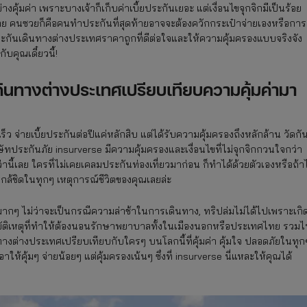
งคุ้มค่า เพราะบางเจ้าก็เก็บค่าเบี้ยประกันเยอะ แต่เงื่อนไขจุกจิกมีเป็นร้อย
ข้าข่าย คนซวยก็คือคนทำประกันที่สุดท้ายอาจจะต้องควักกระเป๋าจ่ายเองหรือการ
กประกันเดินทางต่างประเทศราคาถูกที่ดีต่อใจและให้ความคุ้มครองแบบจริงจัง
กับคุณเดี๋ยวนี้!
ดินทางต่างประเทศเปรียบเทียบความคุ้มค่ามา
็ว จ่ายเบี้ยประกันต่อปีแค่หลักสิบ แต่ได้รับความคุ้มครองถึงหลักล้าน วัดกั
ประกันภัย insurverse มีความคุ้มครองและเงื่อนไขที่ไม่จุกจิกกวนใจกว่า
ี้เลย ใครที่ไม่เคยเคลมประกันท่องเที่ยวมาก่อน ก็ทำได้ด้วยตัวเองหรือถ้าไ
ใกล้ชิดในทุกๆ เหตุการณ์ชีวิตของคุณเลยล่ะ
็มมากๆ ไม่ว่าจะเป็นกรณีความล่าช้าในการเดินทาง, ทริปล่มไม่ได้ไปเพราะเกิ
ุบัติเหตุที่ทำให้ต้องนอนรักษาพยาบาลทั้งในเมืองนอกหรือประเทศไทย รวม
นทางต่างประเทศเปรียบเทียบกับใครๆ บนโลกนี้ที่คุ้มค่า คุ้มใจ ปลอดภัยในทุก
ให้คุ้มๆ จ่ายน้อยๆ แต่คุ้มครองเน้นๆ ซึ่งที่ insurverse นี่แหละให้คุณได้