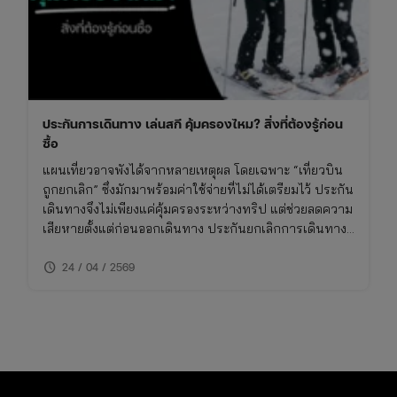
ประกันการเดินทาง เล่นสกี คุ้มครองไหม? สิ่งที่ต้องรู้ก่อน
ซื้อ
แผนเที่ยวอาจพังได้จากหลายเหตุผล โดยเฉพาะ “เที่ยวบิน
ถูกยกเลิก” ซึ่งมักมาพร้อมค่าใช้จ่ายที่ไม่ได้เตรียมไว้ ประกัน
เดินทางจึงไม่เพียงแค่คุ้มครองระหว่างทริป แต่ช่วยลดความ
เสียหายตั้งแต่ก่อนออกเดินทาง ประกันยกเลิกการเดินทาง
ให้อุ่นใจ บทความนี้จะพาเข้าใจว่า กรณีไหนเคลมได้ เคลม
schedule
ยังไง และต้องเตรียมอะไรบ้าง
24 / 04 / 2569