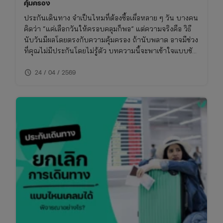
คุ้มครอง
ประกันเดินทาง จำเป็นไหมที่ต้องซื้อเผื่อหลาย ๆ วัน บางคน
คิดว่า “แค่เลือกวันให้ครอบคลุมก็พอ” แต่ความจริงคือ วิธี
นับวันมีผลโดยตรงกับความคุ้มครอง ถ้านับพลาด อาจมีช่วง
ที่คุณไม่มีประกันโดยไม่รู้ตัว บทความนี้จะพาเข้าใจแบบชัด
ๆ ว่า ประกันการเดินทาง นับวันยังไง และต้องวางแผนยังไง
schedule
ให้ “การคุ้มครองไม่ขาดช่วง”
24 / 04 / 2569