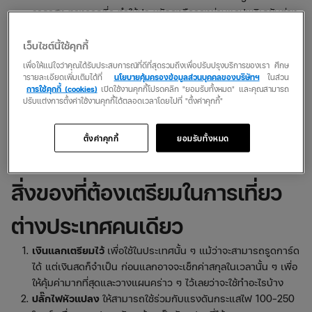
ราคาสูง ทางออกที่จะทำให้ประหยัดลงคือจองผ่านแอปพลิเคชันต่าง
ๆ แต่ก็อย่าลืมดูรีวิวก่อน เผื่อว่าภาพที่อัปลงนั้นอาจยังไม่ได้อัปเดต
พร้อมกันนั้นก็ดูในเรื่องของเส้นทางการเดินทางว่าสะดวกหรือไม่
เว็บไซต์นี้ใช้คุกกี้
ปลอดภัยแค่ไหน
เพื่อให้แน่ใจว่าคุณได้รับประสบการณ์ที่ดีที่สุดรวมถึงเพื่อปรับปรุงบริการของเรา ศึกษ
เดินทางอุ่นใจต้องซื้อประกันการเดินทางด้วย
ยิ่งเป็นการเดินทาง
ารายละเอียดเพิ่มเติมได้ที่
นโยบายคุ้มครองข้อมูลส่วนบุคคลของบริษัทฯ
ในส่วน
การใช้คุกกี้ (cookies)
เปิดใช้งานคุกกี้โปรดคลิก "ยอมรับทั้งหมด" และคุณสามารถ
คนเดียว ประกันมีความสำคัญอย่างมาก เพราะบริษัทจะคุ้มครองใน
ปรับแต่งการตั้งค่าใช้งานคุกกี้ได้ตลอดเวลาโดยไปที่ "ตั้งค่าคุกกี้"
ทุก ๆ ย่างก้าว ตั้งแต่เริ่มต้นจองตั๋วเครื่องบิน หากมีการดีเลย์ ไฟร์
ทบินคลาดเคลื่อนหรือถูกยกเลิกกะทันหัน ประกันจะช่วยรับผิดชอบ
ตั้งค่าคุกกี้
ยอมรับทั้งหมด
นอกจากนี้ยังคุ้มครองในกรณีที่กระเป๋าสูญหาย ถูกโจรกรรมและ
อุบัติเหตุอื่น ๆ เกิดขึ้นขณะเดินทาง
สิ่งของที่ต้องเตรียมในการเที่ยว
ต่างประเทศคนเดียว
เงินแลกเตรียมไว้
เพื่อใช้ในประเทศนั้น ๆ แม้ว่าจะสามารถรูดการ์ด
ได้ แต่เงินสดก็จำเป็น ก่อนแลกอาจจะเช็กค่าสกุลในเวลานั้น ๆ เพื่อ
ให้คุ้มค่ามากที่สุดและวางแผนคร่าว ๆ ไว้เลยว่าจะใช้ทำอะไรบ้าง
ปลั๊กไฟหัวแปลง
ให้สามารถใช้ร่วมกับแรงดันกระแสไฟ 100-250