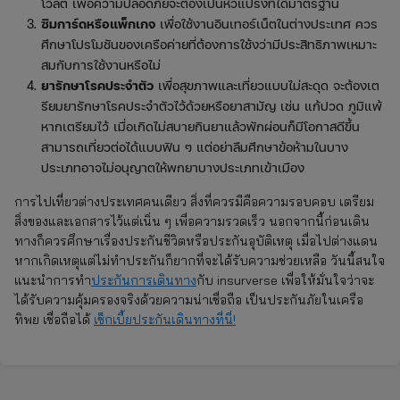
โวลต์ เพื่อความปลอดภัยจะต้องเป็นหัวแปรงที่ได้มาตรฐาน
ซิมการ์ดหรือแพ็กเกจ
เพื่อใช้งานอินเทอร์เน็ตในต่างประเทศ ควร
ศึกษาโปรโมชันของเครือค่ายที่ต้องการใช้งว่ามีประสิทธิภาพเหมาะ
สมกับการใช้งานหรือไม่
ยารักษาโรคประจำตัว
เพื่อสุขภาพและเที่ยวแบบไม่สะดุด จะต้องเต
รียมยารักษาโรคประจำตัวไว้ด้วยหรือยาสามัญ เช่น แก้ปวด ภูมิแพ้
หากเตรียมไว้ เมื่อเกิดไม่สบายกินยาแล้วพักผ่อนก็มีโอกาสดีขึ้น
สามารถเที่ยวต่อได้แบบฟิน ๆ แต่อย่าลืมศึกษาข้อห้ามในบาง
ประเภทอาจไม่อนุญาตให้พกยาบางประเภทเข้าเมือง
การไปเที่ยวต่างประเทศคนเดียว สิ่งที่ควรมีคือความรอบคอบ เตรียม
สิ่งของและเอกสารไว้แต่เนิ่น ๆ เพื่อความรวดเร็ว นอกจากนี้ก่อนเดิน
ทางก็ควรศึกษาเรื่องประกันชีวิตหรือประกันอุบัติเหตุ เมื่อไปต่างแดน
หากเกิดเหตุแต่ไม่ทำประกันก็ยากที่จะได้รับความช่วยเหลือ วันนี้สนใจ
แนะนำการทำ
ประกันการเดินทาง
กับ insurverse เพื่อให้มั่นใจว่าจะ
ได้รับความคุ้มครองจริงด้วยความน่าเชื่อถือ เป็นประกันภัยในเครือ
ทิพย เชื่อถือได้
เช็กเบี้ยประกันเดินทางที่นี่!