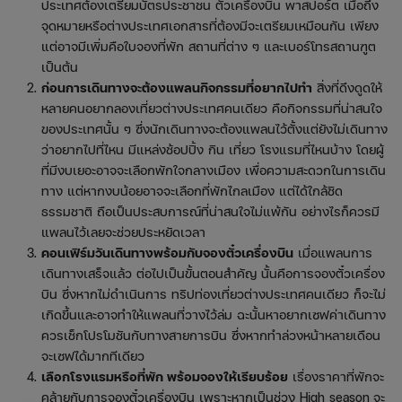
ประเทศต้องเตรียมบัตรประชาชน ตั๋วเครื่องบิน พาสปอร์ต เมื่อถึง
จุดหมายหรือต่างประเทศเอกสารที่ต้องมีจะเตรียมเหมือนกัน เพียง
แต่อาจมีเพิ่มคือใบจองที่พัก สถานที่ต่าง ๆ และเบอร์โทรสถานฑูต
เป็นต้น
ก่อนการเดินทางจะต้องแพลนกิจกรรมที่อยากไปทำ
สิ่งที่ดึงดูดให้
หลายคนอยากลองเที่ยวต่างประเทศคนเดียว คือกิจกรรมที่น่าสนใจ
ของประเทศนั้น ๆ ซึ่งนักเดินทางจะต้องแพลนไว้ตั้งแต่ยังไม่เดินทาง
ว่าอยากไปที่ไหน มีแหล่งช้อปปิ้ง กิน เที่ยว โรงแรมที่ไหนบ้าง โดยผู้
ที่มีงบเยอะอาจจะเลือกพักใจกลางเมือง เพื่อความสะดวกในการเดิน
ทาง แต่หากงบน้อยอาจจะเลือกที่พักไกลเมือง แต่ได้ใกล้ชิด
ธรรมชาติ ถือเป็นประสบการณ์ที่น่าสนใจไม่แพ้กัน อย่างไรก็ควรมี
แพลนไว้เลยจะช่วยประหยัดเวลา
คอนเฟิร์มวันเดินทางพร้อมกับจองตั๋วเครื่องบิน
เมื่อแพลนการ
เดินทางเสร็จแล้ว ต่อไปเป็นขั้นตอนสำคัญ นั้นคือการจองตั๋วเครื่อง
บิน ซึ่งหากไม่ดำเนินการ ทริปท่องเที่ยวต่างประเทศคนเดียว ก็จะไม่
เกิดขึ้นและอาจทำให้แพลนที่วางไว้ล่ม ฉะนั้นหาอยากเซฟค่าเดินทาง
ควรเช็กโปรโมชันกับทางสายการบิน ซึ่งหากทำล่วงหน้าหลายเดือน
จะเซฟได้มากทีเดียว
เลือกโรงแรมหรือที่พัก พร้อมจองให้เรียบร้อย
เรื่องราคาที่พักจะ
คล้ายกับการจองตั๋วเครื่องบิน เพราะหากเป็นช่วง High season
จะ