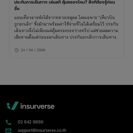
ประกันการเดินทาง เล่นสกี คุ้มครองไหม? สิ่งที่ต้องรู้ก่อน
ซื้อ
แผนเที่ยวอาจพังได้จากหลายเหตุผล โดยเฉพาะ “เที่ยวบิน
ถูกยกเลิก” ซึ่งมักมาพร้อมค่าใช้จ่ายที่ไม่ได้เตรียมไว้ ประกัน
เดินทางจึงไม่เพียงแค่คุ้มครองระหว่างทริป แต่ช่วยลดความ
เสียหายตั้งแต่ก่อนออกเดินทาง ประกันยกเลิกการเดินทาง
ให้อุ่นใจ บทความนี้จะพาเข้าใจว่า กรณีไหนเคลมได้ เคลม
schedule
ยังไง และต้องเตรียมอะไรบ้าง
24 / 04 / 2569
02​ 842 9899
support@insurverse.co.th