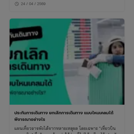
schedule
ให้ “การคุ้มครองไม่ขาดช่วง”
24 / 04 / 2569
ประกันการเดินทาง ยกเลิกการเดินทาง แบบไหนเคลมได้
พิจารณาอย่างไร
แผนเที่ยวอาจพังได้จากหลายเหตุผล โดยเฉพาะ “เที่ยวบิน