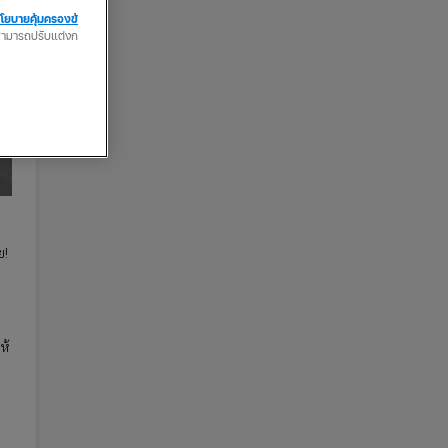
โยบายคุ้มครองข้
ณสามารถปรับแต่งก
ย!
ห้