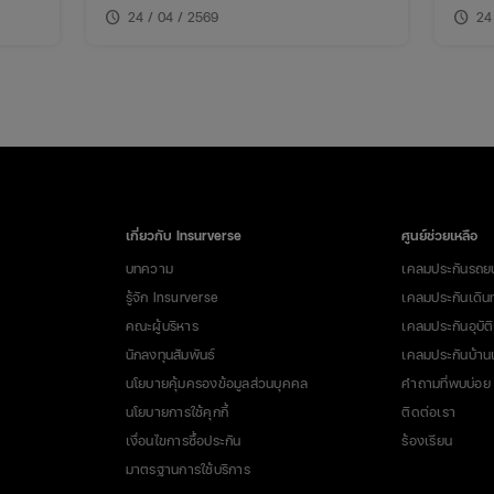
ประกัน
ประกันยกเลิกการเดินทางให้อุ่นใจ
ประกั
schedule
schedule
24 / 04 / 2569
24
งแผน
บทความนี้จะพาเข้าใจว่า กรณีไหนเคลมได้
บทควา
เคลมยังไง และต้องเตรียมอะไรบ้าง
เคลมย
เกี่ยวกับ Insurverse
ศูนย์ช่วยเหลือ
บทความ
เคลมประกันรถย
รู้จัก Insurverse
เคลมประกันเดิน
คณะผู้บริหาร
เคลมประกันอุบัติ
นักลงทุนสัมพันธ์
เคลมประกันบ้า
นโยบายคุ้มครองข้อมูลส่วนบุคคล
คำถามที่พบบ่อย
นโยบายการใช้คุกกี้
ติดต่อเรา
เงื่อนไขการซื้อประกัน
ร้องเรียน
มาตรฐานการใช้บริการ