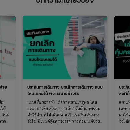
ง่าย
ประกันการเดินทาง ยกเลิกการเดินทาง แบบ
ประกั
ไหนเคลมได้ พิจารณาอย่างไร
สิ่งที่
่อ
แผนเที่ยวอาจพังได้จากหลายเหตุผล โดย
แผนเท
นให้
เฉพาะ “เที่ยวบินถูกยกเลิก” ซึ่งมักมาพร้อม
เฉพาะ 
บวันมี
ค่าใช้จ่ายที่ไม่ได้เตรียมไว้ ประกันเดินทาง
ค่าใช้
ลาด
จึงไม่เพียงแค่คุ้มครองระหว่างทริป แต่ช่วย
จึงไม่
ลดความเสียหายตั้งแต่ก่อนออกเดินทาง
ลดควา