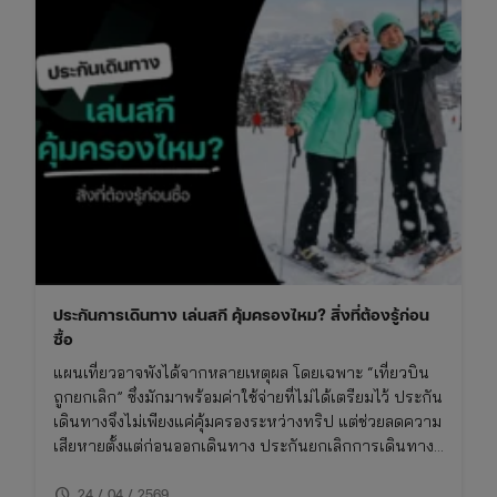
ประกันการเดินทาง เล่นสกี คุ้มครองไหม? สิ่งที่ต้องรู้ก่อน
ซื้อ
แผนเที่ยวอาจพังได้จากหลายเหตุผล โดยเฉพาะ “เที่ยวบิน
ถูกยกเลิก” ซึ่งมักมาพร้อมค่าใช้จ่ายที่ไม่ได้เตรียมไว้ ประกัน
เดินทางจึงไม่เพียงแค่คุ้มครองระหว่างทริป แต่ช่วยลดความ
เสียหายตั้งแต่ก่อนออกเดินทาง ประกันยกเลิกการเดินทาง
ให้อุ่นใจ บทความนี้จะพาเข้าใจว่า กรณีไหนเคลมได้ เคลม
schedule
ยังไง และต้องเตรียมอะไรบ้าง
24 / 04 / 2569