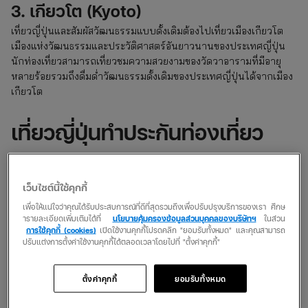
3. เกียวโต (Kyoto)
เที่ยวญี่ปุ่นและสัมผัสวัฒนธรรมแบบดั้งเดิมต้องไปเที่ยวเมืองเกียวโต
เมืองแห่งวัฒนธรรมและประวัติศาสตร์อันยาวนานของประเทศญี่ปุ่น
นักท่องเที่ยวสามารถเที่ยวชมความสวยงามของวัดวาอารามที่มีอายุ
หลายร้อยรวมถึงดื่มด่ำวัฒนธรรมดั้งเดิมของประเทศญี่ปุ่นได้จากเมือง
เกียวโต
เที่ยวญี่ปุ่นทำประกันท่องเที่ยว
ต่างประเทศตัวไหนดี
เว็บไซต์นี้ใช้คุกกี้
การทำประกันท่องเที่ยวเป็นหนึ่งในหัวใจหลักของการไปเที่ยว ซึ่งนัก
ท่องเที่ยวหลายๆ คน เลือกที่จะซื้อประกันภัยการเดินทางต่างประเทศ
เพื่อให้แน่ใจว่าคุณได้รับประสบการณ์ที่ดีที่สุดรวมถึงเพื่อปรับปรุงบริการของเรา ศึกษ
ารายละเอียดเพิ่มเติมได้ที่
นโยบายคุ้มครองข้อมูลส่วนบุคคลของบริษัทฯ
ในส่วน
เอาไว้เพราะได้ความคุ้มครองจากความล่าช้าในการเดินทาง, ค่ารักษา
การใช้คุกกี้ (cookies)
เปิดใช้งานคุกกี้โปรดคลิก "ยอมรับทั้งหมด" และคุณสามารถ
พยาบาลในต่างประเทศ, การเคลื่อนย้ายฉุกเฉินหรือแม้แต่การเกิด
ปรับแต่งการตั้งค่าใช้งานคุกกี้ได้ตลอดเวลาโดยไปที่ "ตั้งค่าคุกกี้"
อุบัติเหตุที่อาจทำให้เสียชีวิตหรือสูญเสียอวัยวะ โดยหากอยากทำ
ประกันสำหรับไปเที่ยวญี่ปุ่นทางเรามีประกันจากทาง insurverse มา
ตั้งค่าคุกกี้
ยอมรับทั้งหมด
ให้เลือกดังนี้