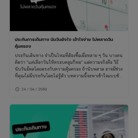
ประกันการเดินทาง นับวันยังไง เข้าใจง่าย ไม่พลาดวัน
คุ้มครอง
ประกันเดินทาง จำเป็นไหมที่ต้องซื้อเผื่อหลาย ๆ วัน บางคน
คิดว่า “แค่เลือกวันให้ครอบคลุมก็พอ” แต่ความจริงคือ วิธี
นับวันมีผลโดยตรงกับความคุ้มครอง ถ้านับพลาด อาจมีช่วง
ที่คุณไม่มีประกันโดยไม่รู้ตัว บทความนี้จะพาเข้าใจแบบชัด
ๆ ว่า ประกันการเดินทาง นับวันยังไง และต้องวางแผนยังไง
schedule
ให้ “การคุ้มครองไม่ขาดช่วง”
24 / 04 / 2569