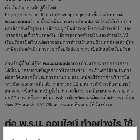
เริ่มต้นด้วยการเข้าสู่เว็บไซต์
https://eservice.dlt.go.th/esvapp/login.jsf เพื่อดำเนินการต่อ
พ.ร.บ. รถยนต์
จากนั้นดำเนินการลงทะเบียนสมาชิกใหม่ให้เรียบร้อย
และล็อกอินเข้าสู่ระบบ เลือกเมนู “ยื่นชำระภาษีรถยนต์ประจำปี” และ
กรอกข้อมูลเกี่ยวกับรถลงไป เลือกช่องทางชำระเงินและชำระเงินให้
เรียบร้อย เมื่อเว็บไซต์ตรวจสอบการชำระเงินครบถ้วนถูกต้องแล้ว ผู้ต่อ
ภาษีจะต้องดำเนินการกรอกที่อยู่จัดส่งเอกสาร เป็นอันเสร็จเรียบร้อย
พ.ร.บ.รถยนต์ราคา
สำหรับผู้ที่ยังไม่รู้ว่า
เท่าไหร่สามารถตรวจสอบ
ได้ที่เมนู “สอบถามข้อมูลค่าภาษีรถประจำปี” จะเห็นค่าใช้จ่ายในการ
ต่อภาษีแต่ละครั้ง โดยการต่อ พ.ร.บ.ออนไลน์จะมีอัตราค่าบริการใน
การจัดส่งเอกสารเพิ่มเติมรายการละ 32 บาท กรณีชำระที่เคาน์เตอร์
ธนาคาร หรือหักผ่านบัญชีเงินฝากจะมีค่าธรรมเนียมธนาคาร รายการ
ละ 20 บาท หรือหากเป็นการชำระด้วยบัตรเครดิตจะเสียค่าธรรมเนียม
บัตร 2% และค่า VAT 7% จากยอดภาษีรถยนต์ที่ต้องชำระ
ต่อ พ.ร.บ. ออนไลน์
ทำอย่างไร ใช้
เวลากี่วัน