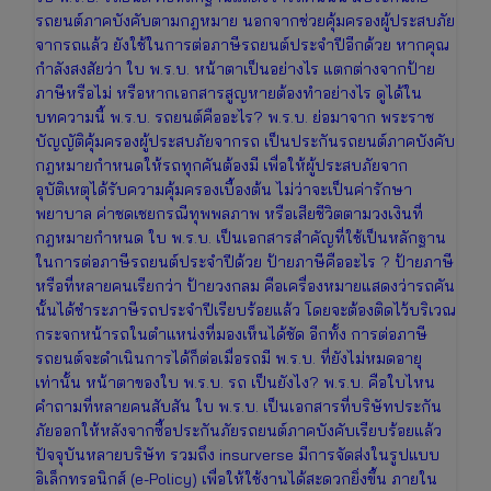
รถยนต์ภาคบังคับตามกฎหมาย นอกจากช่วยคุ้มครองผู้ประสบภัย
จากรถแล้ว ยังใช้ในการต่อภาษีรถยนต์ประจำปีอีกด้วย หากคุณ
กำลังสงสัยว่า ใบ พ.ร.บ. หน้าตาเป็นอย่างไร แตกต่างจากป้าย
ภาษีหรือไม่ หรือหากเอกสารสูญหายต้องทำอย่างไร ดูได้ใน
บทความนี้ พ.ร.บ. รถยนต์คืออะไร? พ.ร.บ. ย่อมาจาก พระราช
บัญญัติคุ้มครองผู้ประสบภัยจากรถ เป็นประกันรถยนต์ภาคบังคับ
กฎหมายกำหนดให้รถทุกคันต้องมี เพื่อให้ผู้ประสบภัยจาก
อุบัติเหตุได้รับความคุ้มครองเบื้องต้น ไม่ว่าจะเป็นค่ารักษา
พยาบาล ค่าชดเชยกรณีทุพพลภาพ หรือเสียชีวิตตามวงเงินที่
กฎหมายกำหนด ใบ พ.ร.บ. เป็นเอกสารสำคัญที่ใช้เป็นหลักฐาน
ในการต่อภาษีรถยนต์ประจำปีด้วย ป้ายภาษีคืออะไร ? ป้ายภาษี
หรือที่หลายคนเรียกว่า ป้ายวงกลม คือเครื่องหมายแสดงว่ารถคัน
นั้นได้ชำระภาษีรถประจำปีเรียบร้อยแล้ว โดยจะต้องติดไว้บริเวณ
กระจกหน้ารถในตำแหน่งที่มองเห็นได้ชัด อีกทั้ง การต่อภาษี
รถยนต์จะดำเนินการได้ก็ต่อเมื่อรถมี พ.ร.บ. ที่ยังไม่หมดอายุ
เท่านั้น หน้าตาของใบ พ.ร.บ. รถ เป็นยังไง? พ.ร.บ. คือใบไหน
คำถามที่หลายคนสับสัน ใบ พ.ร.บ. เป็นเอกสารที่บริษัทประกัน
ภัยออกให้หลังจากซื้อประกันภัยรถยนต์ภาคบังคับเรียบร้อยแล้ว
ปัจจุบันหลายบริษัท รวมถึง insurverse มีการจัดส่งในรูปแบบ
อิเล็กทรอนิกส์ (e-Policy) เพื่อให้ใช้งานได้สะดวกยิ่งขึ้น ภายใน