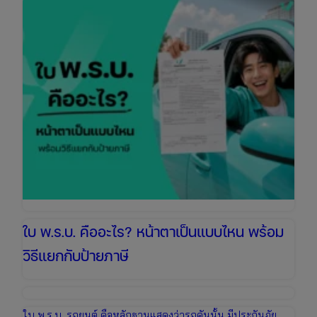
ราคา
เท่า
ไหร่
เช็ก
ข้อมูล
ล่าสุด
เพื่อ
เตรียม
งบ
ให้
พร้อม
ใบ พ.ร.บ. คืออะไร? หน้าตาเป็นแบบไหน พร้อม
วิธีแยกกับป้ายภาษี
ใบ พ.ร.บ. รถยนต์ คือหลักฐานแสดงว่ารถคันนั้น มีประกันภัย