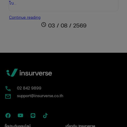
ใบ…
ใบ
Continue reading
พ.ร.บ.
schedule
03 / 08 / 2569
คือ
อะไร?
หน้าตา
เป็น
แบบ
ไหน
พร้อม
วิธี
แยก
กับ
02​ 842 9899
ป้าย
support@insurverse.co.th
ภาษี
ซื้อประกันออนไลน์
เกี่ยวกับ Insurverse