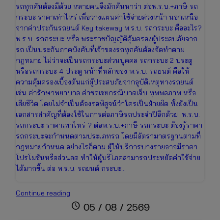
รถทุกคันต้องมีด้วย หลายคนจึงมักค้นหาว่า ต่อพ.ร.บ.+ภาษี รถ
กระบะ ราคาเท่าไหร่ เพื่อวางแผนค่าใช้จ่ายล่วงหน้า นอกเหนือ
จากค่าประกันรถยนต์ Key takeway พ.ร.บ. รถกระบะ คืออะไร?
พ.ร.บ. รถกระบะ หรือ พระราชบัญญัติคุ้มครองผู้ประสบภัยจาก
รถ เป็นประกันภาคบังคับที่เจ้าของรถทุกคันต้องจัดทำตาม
กฎหมาย ไม่ว่าจะเป็นรถกระบะส่วนบุคคล รถกระบะ 2 ประตู
หรือรถกระบะ 4 ประตู หน้าที่หลักของ พ.ร.บ. รถยนต์ คือให้
ความคุ้มครองเบื้องต้นแก่ผู้ประสบภัยจากอุบัติเหตุทางรถยนต์
เช่น ค่ารักษาพยาบาล ค่าชดเชยกรณีบาดเจ็บ ทุพพลภาพ หรือ
เสียชีวิต โดยไม่จำเป็นต้องรอพิสูจน์ว่าใครเป็นฝ่ายผิด ทั้งยังเป็น
เอกสารสำคัญที่ต้องใช้ในการต่อภาษีรถประจำปีอีกด้วย พ.ร.บ.
รถกระบะ ราคาเท่าไหร่ ? ต่อพ.ร.บ.+ภาษี รถกระบะ ต้องรู้ราคา
รถกระบะจะกำหนดตามประเภทรถ โดยมีอัตรามาตรฐานตามที่
กฎหมายกำหนด อย่างไรก็ตาม ผู้ให้บริการบางรายอาจมีราคา
โปรโมชันหรือส่วนลด ทำให้ผู้บริโภคสามารถประหยัดค่าใช้จ่าย
ได้มากขึ้น ต่อ พ.ร.บ. รถยนต์ กระบะ…
ต่อพ.ร.บ.+ภาษี
Continue reading
รถ
schedule
05 / 08 / 2569
กระบะ