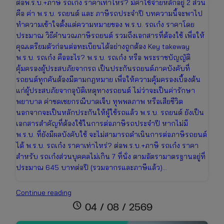
ต่อพ.ร.บ.+ภาษี รถเก๋ง ราคาเท่าไหร่? มีค่าใช้จ่ายหลักอยู่ 2 ส่วน
คือ ค่า พ.ร.บ. รถยนต์ และ ภาษีรถประจำปี บทความนี้จะพาไป
ทำความเข้าใจตั้งแต่ความหมายของ พ.ร.บ. รถเก๋ง ราคาโดย
ประมาณ วิธีคำนวณภาษีรถยนต์ รวมถึงเอกสารที่ต้องใช้ เพื่อให้
คุณเตรียมตัวก่อนต่อทะเบียนได้อย่างถูกต้อง Key takeway
พ.ร.บ. รถเก๋ง คืออะไร? พ.ร.บ. รถเก๋ง หรือ พระราชบัญญัติ
คุ้มครองผู้ประสบภัยจากรถ เป็นประกันรถยนต์ภาคบังคับที่
รถยนต์ทุกคันต้องมีตามกฎหมาย เพื่อให้ความคุ้มครองเบื้องต้น
แก่ผู้ประสบภัยจากอุบัติเหตุทางรถยนต์ ไม่ว่าจะเป็นค่ารักษา
พยาบาล ค่าชดเชยกรณีบาดเจ็บ ทุพพลภาพ หรือเสียชีวิต
นอกจากจะเป็นหลักประกันให้ผู้ใช้รถแล้ว พ.ร.บ. รถยนต์ ยังเป็น
เอกสารสำคัญที่ต้องใช้ในการต่อภาษีรถประจำปี หากไม่มี
พ.ร.บ. ที่ยังมีผลบังคับใช้ จะไม่สามารถดำเนินการต่อภาษีรถยนต์
ได้ พ.ร.บ. รถเก๋ง ราคาเท่าไหร่? ต่อพ.ร.บ.+ภาษี รถเก๋ง ราคา
สำหรับ รถเก๋งส่วนบุคคลไม่เกิน 7 ที่นั่ง ตามอัตรามาตรฐานอยู่ที่
ประมาณ 645 บาทต่อปี (รวมอากรและภาษีแล้ว)…
ต่อพ.ร.บ.+ภาษี
Continue reading
รถ
schedule
04 / 08 / 2569
เก๋ง