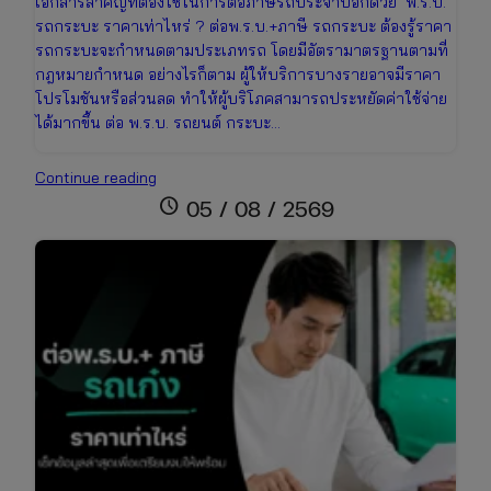
เอกสารสำคัญที่ต้องใช้ในการต่อภาษีรถประจำปีอีกด้วย พ.ร.บ.
รถกระบะ ราคาเท่าไหร่ ? ต่อพ.ร.บ.+ภาษี รถกระบะ ต้องรู้ราคา
รถกระบะจะกำหนดตามประเภทรถ โดยมีอัตรามาตรฐานตามที่
กฎหมายกำหนด อย่างไรก็ตาม ผู้ให้บริการบางรายอาจมีราคา
โปรโมชันหรือส่วนลด ทำให้ผู้บริโภคสามารถประหยัดค่าใช้จ่าย
ได้มากขึ้น ต่อ พ.ร.บ. รถยนต์ กระบะ…
ต่อพ.ร.บ.+ภาษี
Continue reading
รถ
schedule
05 / 08 / 2569
กระบะ
ราคา
เช็
กง่าย
ต่อ
ออนไลน์
ได้
ทันที