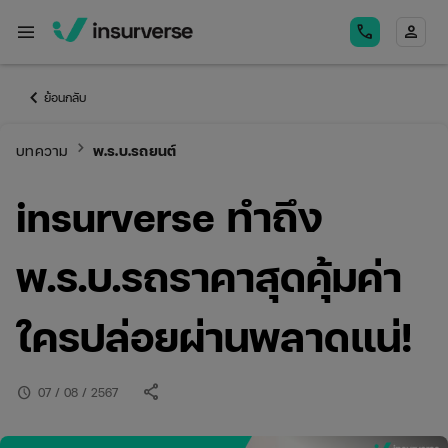
menu
call
person
keyboard_arrow_left
ย้อนกลับ
keyboard_arrow_right
บทความ
พ.ร.บ.รถยนต์
insurverse ทำถึง
พ.ร.บ.รถราคาสุดคุ้มค่า
ใครปล่อยผ่านพลาดแน่!
share
schedule
07 / 08 / 2567