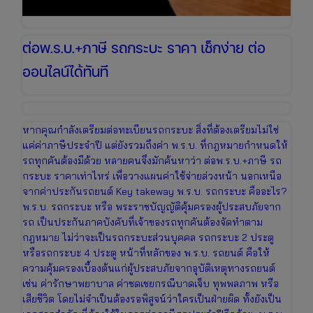
ต่อพ.ร.บ.+ภาษี รถกระบะ ราคา เช็กง่าย ต่อ
ออนไลน์ได้ทันที
หากคุณกำลังเตรียมต่อทะเบียนรถกระบะ สิ่งที่ต้องเตรียมไม่ใช่
แค่ค่าภาษีประจำปี แต่ยังรวมถึงค่า พ.ร.บ. ที่กฎหมายกำหนดให้
รถทุกคันต้องมีด้วย หลายคนจึงมักค้นหาว่า ต่อพ.ร.บ.+ภาษี รถ
กระบะ ราคาเท่าไหร่ เพื่อวางแผนค่าใช้จ่ายล่วงหน้า นอกเหนือ
จากค่าประกันรถยนต์ Key takeway พ.ร.บ. รถกระบะ คืออะไร?
พ.ร.บ. รถกระบะ หรือ พระราชบัญญัติคุ้มครองผู้ประสบภัยจาก
รถ เป็นประกันภาคบังคับที่เจ้าของรถทุกคันต้องจัดทำตาม
กฎหมาย ไม่ว่าจะเป็นรถกระบะส่วนบุคคล รถกระบะ 2 ประตู
หรือรถกระบะ 4 ประตู หน้าที่หลักของ พ.ร.บ. รถยนต์ คือให้
ความคุ้มครองเบื้องต้นแก่ผู้ประสบภัยจากอุบัติเหตุทางรถยนต์
เช่น ค่ารักษาพยาบาล ค่าชดเชยกรณีบาดเจ็บ ทุพพลภาพ หรือ
เสียชีวิต โดยไม่จำเป็นต้องรอพิสูจน์ว่าใครเป็นฝ่ายผิด ทั้งยังเป็น