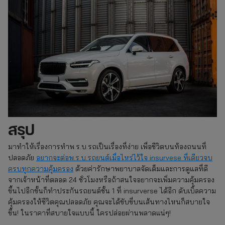
สรุป
มาทำให้เรื่องการทำพ.ร.บ.รถเป็นเรื่องที่ง่าย เพื่อชีวิตบนท้องถนนที่
ปลอดภัย
อยากจะ
ต่อพ
.ร.บ.รถยนต์
เมื่อไหร่ไว้ใจ
insurvese ที่เดียวจบ
ครบทุกความคุ้มครอง
ด้วยค่ารักษาพยาบาลจัดเต็มและการดูแลที่ดี
จากเจ้าหน้าที่ตลอด 24 ชั่วโมงหรือถ้าสนใจอยากจะเพิ่มความคุ้มครอง
ขึ้นไปอีกขั้นก็ทำประกันรถยนต์ชั้น 1 ที่ insurverse ได้อีก ดับเบิ้ลความ
คุ้มครองให้ชีวิตคุณปลอดภัย คุณจะได้ขับขี่บนเส้นทางไหนก็สบายใจ
ขึ้น! ในราคาที่สบายใจแบบนี้ ใครปล่อยผ่านพลาดแน่ๆ!