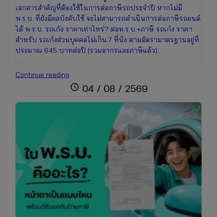
เอกสารสำคัญที่ต้องใช้ในการต่อภาษีรถประจำปี หากไม่มี
พ.ร.บ. ที่ยังมีผลบังคับใช้ จะไม่สามารถดำเนินการต่อภาษีรถยนต์
ได้ พ.ร.บ. รถเก๋ง ราคาเท่าไหร่? ต่อพ.ร.บ.+ภาษี รถเก๋ง ราคา
สำหรับ รถเก๋งส่วนบุคคลไม่เกิน 7 ที่นั่ง ตามอัตรามาตรฐานอยู่ที่
ประมาณ 645 บาทต่อปี (รวมอากรและภาษีแล้ว)…
ต่อพ.ร.บ.+ภาษี
Continue reading
รถ
schedule
04 / 08 / 2569
เก๋ง
ราคา
เท่า
ไหร่
เช็ก
ข้อมูล
ล่าสุด
เพื่อ
เตรียม
งบ
ให้
พร้อม