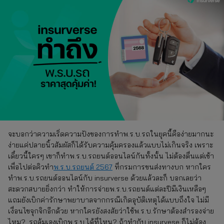
จะบอกว่าความเริ่ดความปังของการทำพ.ร.บ.รถในยุคนี้คือง่ายมากนะ
ง่ายแค่ปลายนิ้วสัมผัสก็ได้รับความคุ้มครองแล้วแบบไม่เกินจริง เพราะ
เดี๋ยวนี้ใครๆ เขาก็ทำพ.ร.บ.รถยนต์ออนไลน์กันทั้งนั้น ไม่ต้องตื่นแต่เช้า
เพื่อไปต่อคิวทำ
พ.ร.บ.รถยนต์ 2567
ที่กรมการขนส่งทางบก หากใคร
ทำพ.ร.บ.รถยนต์ออนไลน์กับ insurverse ด้วยแล้วละก็ บอกเลยว่า
สะดวกสบายยิ่งกว่า ทำให้การจ่ายพ.ร.บ.รถยนต์แต่ละปีมีเงินเหลือๆ
แถมยังเบิกค่ารักษาพยาบาลจากกรณีเกิดอุบัติเหตุได้แบบถึงใจ ไม่มี
เงื่อนไขจุกจิกอีกด้วย หากใครยังสงสัยว่าใช้พ.ร.บ.รักษาต้องสำรองจ่าย
ไหม?, รถล้มเองเบิกพ.ร.บ.ได้ที่ไหน? ถ้าทำกับ insurvese ก็ไม่ต้อง