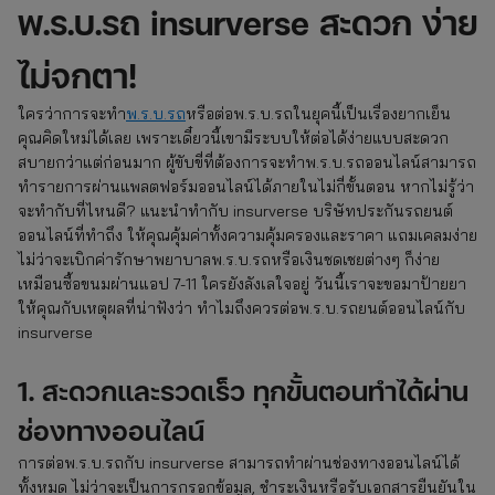
พ.ร.บ.รถ insurverse สะดวก ง่าย
ไม่จกตา!
ใครว่าการจะทำ
พ
.ร.บ.รถ
หรือต่อพ.ร.บ.รถในยุคนี้เป็นเรื่องยากเย็น
คุณคิดใหม่ได้เลย เพราะเดี๋ยวนี้เขามีระบบให้ต่อได้ง่ายแบบสะดวก
สบายกว่าแต่ก่อนมาก ผู้ขับขี่ที่ต้องการจะทำพ.ร.บ.รถออนไลน์สามารถ
ทำรายการผ่านแพลตฟอร์มออนไลน์ได้ภายในไม่กี่ขั้นตอน หากไม่รู้ว่า
จะทำกับที่ไหนดี? แนะนำทำกับ insurverse บริษัทประกันรถยนต์
ออนไลน์ที่ทำถึง ให้คุณคุ้มค่าทั้งความคุ้มครองและราคา แถมเคลมง่าย
ไม่ว่าจะเบิกค่ารักษาพยาบาลพ.ร.บ.รถหรือเงินชดเชยต่างๆ ก็ง่าย
เหมือนซื้อขนมผ่านแอป 7-11 ใครยังลังเลใจอยู่ วันนี้เราจะขอมาป้ายยา
ให้คุณกับเหตุผลที่น่าฟังว่า ทำไมถึงควรต่อพ.ร.บ.รถยนต์ออนไลน์กับ
insurverse
1. สะดวกและรวดเร็ว ทุกขั้นตอนทำได้ผ่าน
ช่องทางออนไลน์
การต่อพ.ร.บ.รถกับ insurverse สามารถทำผ่านช่องทางออนไลน์ได้
ทั้งหมด ไม่ว่าจะเป็นการกรอกข้อมูล, ชำระเงินหรือรับเอกสารยืนยันใน